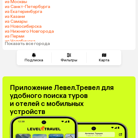
из Москвы
Казахстан
Азербайджан
из Санкт-Петербурга
из Екатеринбурга
Узбекистан
Сербия
из Казани
Катар
Киргизия
из Самары
из Новосибирска
Гонконг
Саудовская Аравия
из Нижнего Новгорода
Венгрия
из Перми
из Челябинска
Показать все города
из Красноярска
Подписка
Фильтры
Карта
Приложение Левел.Тревел для
удобного поиска туров
и отелей с мобильных
устройств