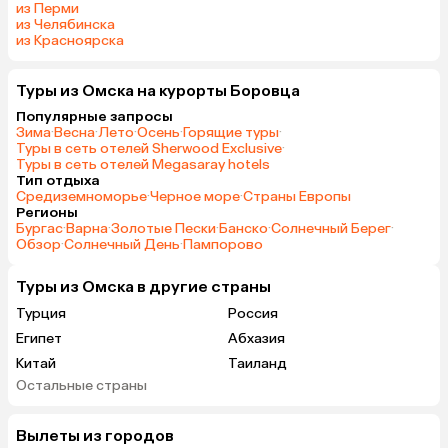
из Перми
из Челябинска
из Красноярска
Туры из Омска на курорты Боровца
Популярные запросы
Зима
·
Весна
·
Лето
·
Осень
·
Горящие туры
·
Туры в сеть отелей Sherwood Exclusive
·
Туры в сеть отелей Megasaray hotels
Тип отдыха
Средиземноморье
·
Черное море
·
Страны Европы
Регионы
Бургас
·
Варна
·
Золотые Пески
·
Банско
·
Солнечный Берег
·
Обзор
·
Солнечный День
·
Пампорово
Туры из Омска в другие страны
Турция
Россия
Египет
Абхазия
Китай
Таиланд
Остальные страны
Вьетнам
ОАЭ
Мальдивы
Грузия
Вылеты из городов
Армения
Шри-Ланка