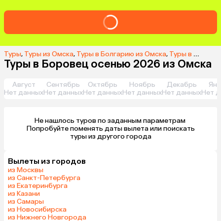
Туры
,
Туры из Омска
,
Туры в Болгарию из Омска
,
Туры в Боровец из Омска
Туры в Боровец осенью 2026 из Омска
Август
Сентябрь
Октябрь
Ноябрь
Декабрь
Янв
Нет данных
Нет данных
Нет данных
Нет данных
Нет данных
Нет д
Не нашлось туров по заданным параметрам 

 Попробуйте поменять даты вылета или поискать 
туры из другого города
Вылеты из городов
из Москвы
из Санкт-Петербурга
из Екатеринбурга
из Казани
из Самары
из Новосибирска
из Нижнего Новгорода