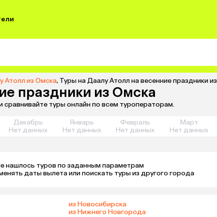
тели
у Атолл из Омска
,
Туры на Даалу Атолл на весенние праздники и
ние праздники из Омска
 и сравнивайте туры онлайн по всем туроператорам.
Декабрь
Январь
Февраль
Март
Нет данных
Нет данных
Нет данных
Нет данных
е нашлось туров по заданным параметрам 

менять даты вылета или поискать туры из другого города
из Новосибирска
из Нижнего Новгорода