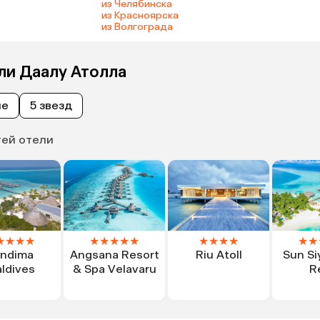
из Челябинска
из Красноярска
из Волгограда
ли Даалу Атолла
ые
5 звезд
тей отели
★
★
★
★
★
★
★
★
★
★
★
★
★
★
★
ndima
Angsana Resort
Riu Atoll
Sun Si
ldives
& Spa Velavaru
R