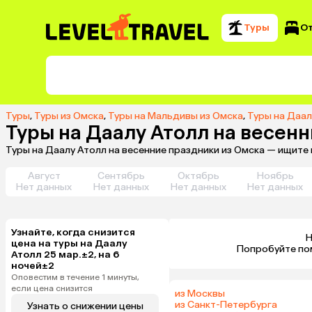
Туры
О
Туры
,
Туры из Омска
,
Туры на Мальдивы из Омска
,
Туры на Даал
Туры на Даалу Атолл на весен
Туры на Даалу Атолл на весенние праздники из Омска — ищите
Август
Сентябрь
Октябрь
Ноябрь
Нет данных
Нет данных
Нет данных
Нет данных
Узнайте, когда снизится
Н
цена на туры на Даалу
 Попробуйте по
Атолл 25 мар.±2, на 6
ночей±2
Оповестим в течение 1 минуты,
если цена снизится
из Москвы
из Санкт-Петербурга
Узнать о снижении цены