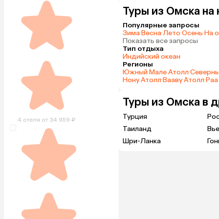
Туры из Омска на
Популярные запросы
Зима
·
Весна
·
Лето
·
Осень
·
На 
Показать все запросы
Тип отдыха
Индийский океан
Регионы
Южный Мале Атолл
·
Северны
Нону Атолл
·
Вааву Атолл
·
Раа
Туры из Омска в 
Турция
Ро
4 отеля от 34 959 ₽
Таиланд
Вь
Шри-Ланка
Гон