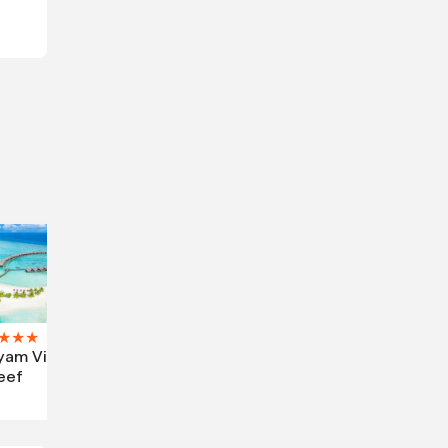
★
★
★
yam Vilu
eef