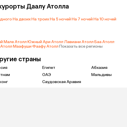
 курорты Даалу Атолла
одного
·
На двоих
·
На троих
·
На 5 ночей
·
На 7 ночей
·
На 10 ночей
·
й Мале Атолл
·
Южный Ари Атолл
·
Лавиани Атолл
·
Баа Атолл
·
 Атолл
·
Маафуши
·
Фаафу Атолл
·
Показать все регионы
другие страны
ссия
Египет
Абхазия
етнам
ОАЭ
Мальдивы
конг
Саудовская Аравия