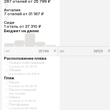
287 отелей от 25 799 ₽
Анталия
7 отелей от 31 167 ₽
Сиде
1 отель от 37 310 ₽
Бюджет на двоих
от
₽
до
Расположение пляжа
Только собственный
3 отеля от 32 251 ₽
Общий
6 отелей от 30 379 ₽
Пляж
Песок
4 отеля от 32 251 ₽
Песок с галькой
Нет отелей
Галька
2 отеля от 31 167 ₽
Платформа
2 отеля от 34 148 ₽