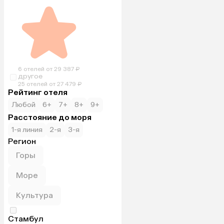
6 отелей от 29 387 ₽
другое
25 отелей от 27 479 ₽
Рейтинг отеля
Любой
6+
7+
8+
9+
Расстояние до моря
1-я линия
2-я
3-я
Регион
Горы
Море
Культура
Стамбул