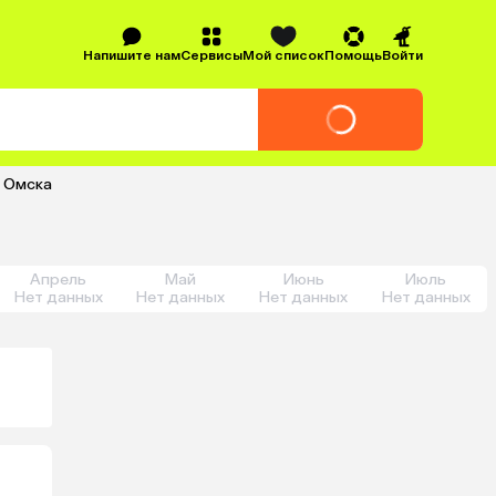
Напишите нам
Сервисы
Мой список
Помощь
Войти
з Омска
Апрель
Май
Июнь
Июль
Нет данных
Нет данных
Нет данных
Нет данных