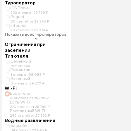
Туроператор
ICS Travel
262 отеля от 25 799 ₽
Pegast
30 отелей от 29 270 ₽
Intourist
20 отелей от 31 074 ₽
Показать всех туроператоров
Ограничения при
заселении
Тип отеля
Семейный
Нет отелей
Романтик
1 отель от 38 088 ₽
Активный
3 отеля от 29 270 ₽
Wi-Fi
Все отели
304 отеля от 25 799 ₽
Есть Wi-Fi
270 отелей от 25 799 ₽
Бесплатный Wi-Fi
246 отелей от 25 952 ₽
Водные развлечения
Бассейн
34 отеля от 29 845 ₽