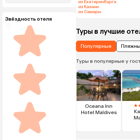
из Екатеринбурга
из Казани
из Самары
Звёздность отеля
Туры в лучшие оте
Популярные
Пляжн
Туры в популярные у гос
★
Oceana Inn
Ka
Hotel Maldives
Ma