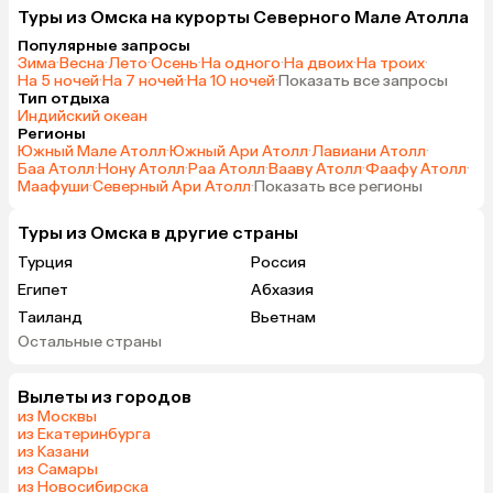
Туры из Омска на курорты Северного Мале Атолла
Популярные запросы
Зима
·
Весна
·
Лето
·
Осень
·
На одного
·
На двоих
·
На троих
·
На 5 ночей
·
На 7 ночей
·
На 10 ночей
·
Показать все запросы
Тип отдыха
Индийский океан
Регионы
Южный Мале Атолл
·
Южный Ари Атолл
·
Лавиани Атолл
·
Баа Атолл
·
Нону Атолл
·
Раа Атолл
·
Вааву Атолл
·
Фаафу Атолл
·
Маафуши
·
Северный Ари Атолл
·
Показать все регионы
Туры из Омска в другие страны
Турция
Россия
Египет
Абхазия
Таиланд
Вьетнам
Остальные страны
ОАЭ
Мальдивы
Шри-Ланка
Гонконг
Вылеты из городов
Саудовская Аравия
из Москвы
из Екатеринбурга
из Казани
из Самары
из Новосибирска