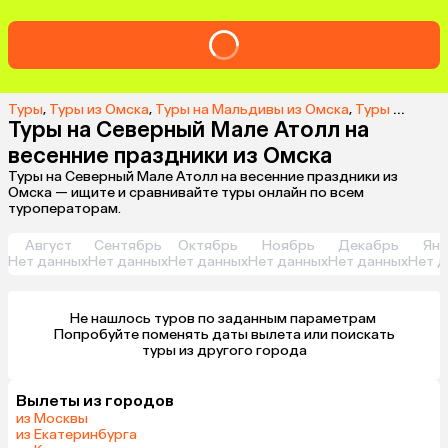
Туры
,
Туры из Омска
,
Туры на Мальдивы из Омска
,
Туры на Северный Мале Атолл из Омска
Туры на Северный Мале Атолл на
весенние праздники из Омска
Туры на Северный Мале Атолл на весенние праздники из
Омска — ищите и сравнивайте туры онлайн по всем
туроператорам.
Август
Сентябрь
Октябрь
Ноябрь
Декабрь
Янв
Нет данных
Нет данных
Нет данных
Нет данных
Нет данных
Нет д
Не нашлось туров по заданным параметрам 

 Попробуйте поменять даты вылета или поискать 
туры из другого города
Вылеты из городов
из Москвы
из Екатеринбурга