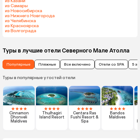
из Казани
из Самары
из Новосибирска
из Нижнего Новгорода
из Челябинска
из Красноярска
из Волгограда
Туры в лучшие отели Северного Мале Атолла
Популярные
Пляжные
Все включено
Отели со SPA
5 з
Туры в популярные у гостей отели
★
★
★
★
★
★
★
★
★
★
★
★
★
★
★
★
Cinnamon
Thulhagiri
Centara Ras
Bandos
Dhonveli
Island Resort
Fushi Resort &
Maldives
M
Maldives
Spa
M