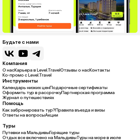
Будьте с нами
Компания
О нас
Карьера в Level.Travel
Отзывы о нас
Контакты
Ко-промо с Level.Travel
Инструменты
Календарь низких цен
Подарочные сертификаты
Оформить тур в рассрочку
Партнерская программа
Журнал о путешествиях
Помощь
Как забронировать тур?
Правила въезда и визы
Ответы на вопросы
Акции
Туры
Путевки на Мальдивы
Горящие туры
Отдых все включено на Мальдивы
Туры на море в июле