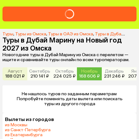
Туры
,
Туры из Омска
,
Туры в ОАЭ из Омска
,
Туры в Дубай Марину из Омска
Туры в Дубай Марину на Новый год
2027 из Омска
Новогодние туры в Дубай Марину из Омска с перелетом —
ищите и сравнивайте туры онлайн по всем туроператорам.
Август
Сентябрь
Октябрь
Ноябрь
Декабрь
Янв
188 021 ₽
210 141 ₽
224 025 ₽
168 606 ₽
231 246 ₽
207 
Не нашлось туров по заданным параметрам 

 Попробуйте поменять даты вылета или поискать 
туры из другого города
Вылеты из городов
из Москвы
из Санкт-Петербурга
из Екатеринбурга