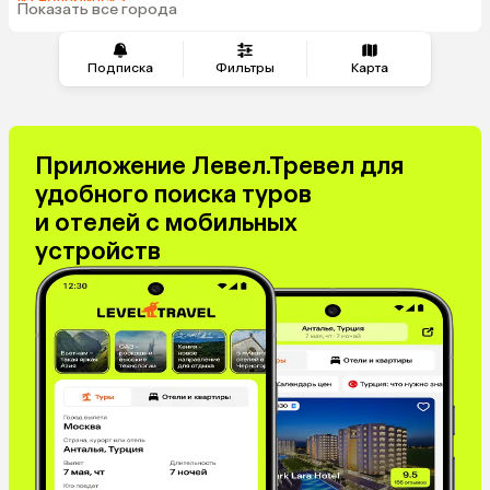
из Челябинска
надо отметиться. Хотя
Показать все города
из Красноярска
там уже завышенные це
для пляжного отдыха 
Подписка
Фильтры
Карта
выбирать Шарджу, там 
чистые пляжные места.
бронировании тура об
внимание на располож
Приложение Левел.Тревел для
аэропорта. Их там нес
удобного поиска туров
самостоятельном бро
тура, ранее выбранног
и отелей с мобильных
совместно с сотрудник
устройств
обратил внимание и с
выбрал Рас-аль-Хайм в
пути от Дубая, хотя д
аэропорт в 30 минутах