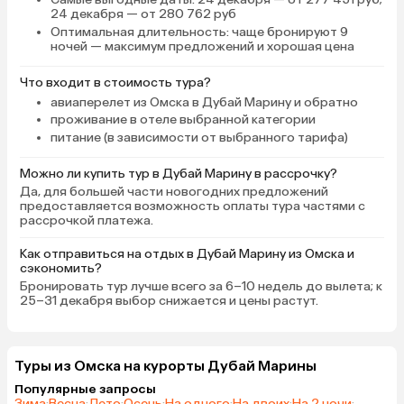
телевизора в зале и сп
24 декабря — от 280 762 руб
большая кровать, стол
Оптимальная длительность
: чаще бронируют 9
огромный шкаф с сейф
ночей — максимум предложений и хорошая цена
спальне, круглый обед
большой Г-образный д
Что входит в стоимость тура?
кресло, стулья в зале.
авиаперелет из Омска в Дубай Марину и обратно
балкон из зала и из спа
проживание в отеле выбранной категории
кухне раковина с крано
питание (в зависимости от выбранного тарифа)
кухонных столов и шка
посудой вплоть до ка
Можно ли купить тур в Дубай Марину в рассрочку?
холодильник. Удобно 
Да, для большей части новогодних предложений
предоставляется возможность оплаты тура частями с
вечером согреть чай,
рассрочкой платежа.
хлебцы в тостере.
Микроволновкой, элек
Как отправиться на отдых в Дубай Марину из Омска и
и стиральной машиной
сэкономить?
необходимости пользо
Бронировать тур лучше всего за 6–10 недель до вылета; к
25–31 декабря выбор снижается и цены растут.
Бассейн на крыше холл
третьего этажа, вода 
шезлонги, зонты, поло
входят в цену прожива
Туры из Омска на курорты Дубай Марины
Полотенца можно брат
Популярные запросы
Всё перемещение по о
Зима
·
Весна
·
Лето
·
Осень
·
На одного
·
На двоих
·
На 2 ночи
·