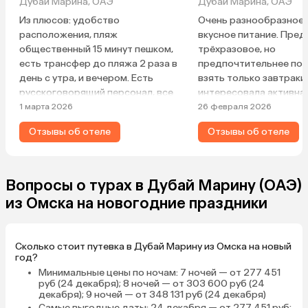
Дубай Марина, ОАЭ
Дубай Марина, ОАЭ
Из плюсов: удобство
Очень разнообразное,
расположения, пляж
вкусное питание. Пре
общественный 15 минут пешком,
трёхразовое, но
есть трансфер до пляжа 2 раза в
предпочтительнее пок
день с утра, и вечером. Есть
взять только завтраки,
русскоговорящий персонал, все
интересовала активна
дружелюбные. Питание —
программа до вечера 
1 марта 2026
26 февраля 2026
завтраки и ужины брали, рыба,
пределами отеля. Ном
Отзывы об отеле
Отзывы об отеле
говядина, овощи разные, сыр,
отличный на четвёрто
йогурты, из фруктов — дыня,
шикарным видом на ба
арбуз, ананас, апельсины,
отеля, на канал и на в
грейпфрут. Из минусов — только
Дубая. Говорят, кто в
Вопросы о турах в Дубай Марину (ОАЭ)
полотенца пора поменять. В
вид ещё лучше. Номер 
из Омска на новогодние праздники
целом отель очень понравился!
но очень здоровый оказ
спальня, кухня, два сан
числе один с простор
Сколько стоит путевка в Дубай Марину из Омска на новый
(треть большого сануз
год?
отгорожена стеклянно
Минимальные цены по ночам
: 7 ночей — от 277 451
перегородкой с дверью
руб (24 декабря); 8 ночей — от 303 600 руб (24
декабря); 9 ночей — от 348 131 руб (24 декабря)
Оборудование: два бо
Самые выгодные даты
: 24 декабря — от 277 451 руб;