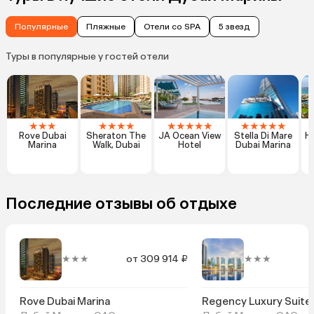
Популярные
Пляжные
Отели со SPA
5 звезд
Туры в популярные у гостей отели
★
★
★
★
★
★
★
★
★
★
★
★
★
★
★
★
★
Rove Dubai
Sheraton The
JA Ocean View
Stella Di Mare
H
Marina
Walk, Dubai
Hotel
Dubai Marina
R
Последние отзывы об отдыхе
★★★
от 309 914 ₽
★★★
о
Rove Dubai Marina