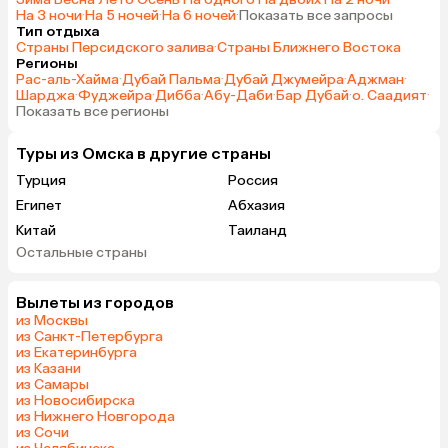
магнитному ключу ном
На 3 ночи
·
На 5 ночей
·
На 6 ночей
·
Показать все запросы
Тип отдыха
не поедет, если перед
Страны Персидского залива
·
Страны Ближнего Востока
кнопки этажа не прил
Регионы
магнитный ключ к вали
Рас-аль-Хайма
·
Дубай Пальма
·
Дубай Джумейра
·
Аджман
·
Шарджа
·
Фуджейра
·
Дибба
·
Абу-Даби
·
Бар Дубай
·
о. Саадият
·
не остановится на тво
Показать все регионы
даже если другие сво
запустили движение л
Туры из Омска в другие страны
Персонал вышколенны
Турция
Россия
Недостатки: 1) Несмот
отключенный кондицио
Египет
Абхазия
номере было холодно,
Китай
Таиланд
впечатление, что он 
Остальные страны
Вьетнам
ОАЭ
холодить. Приходилос
Мальдивы
Шри-Ланка
балкон держать откры
Вылеты из городов
Гонконг
Саудовская Аравия
не помогало. 2) Море в
из Москвы
минутах ходьбы. Хотя 
из Санкт-Петербурга
выбран намеренно не п
из Екатеринбурга
из Казани
тусовочном месте, мож
из Самары
было остановиться в т
из Новосибирска
Дубай Марине между к
из Нижнего Новгорода
из Сочи
пляжем. Всё-таки в мо