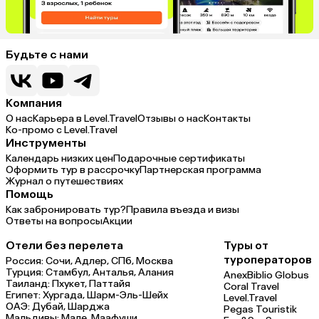
Будьте с нами
Компания
О нас
Карьера в Level.Travel
Отзывы о нас
Контакты
Ко-промо с Level.Travel
Инструменты
Календарь низких цен
Подарочные сертификаты
Оформить тур в рассрочку
Партнерская программа
Журнал о путешествиях
Помощь
Как забронировать тур?
Правила въезда и визы
Ответы на вопросы
Акции
Отели без перелета
Туры от
туроператоров
Россия:
Сочи,
Адлер,
СПб,
Москва
Турция:
Стамбул,
Анталья,
Алания
Anex
Biblio Globus
Таиланд:
Пхукет,
Паттайя
Coral Travel
Египет:
Хургада,
Шарм-Эль-Шейх
Level.Travel
ОАЭ:
Дубай,
Шарджа
Pegas Touristik
Мальдивы:
Мале,
Маафуши