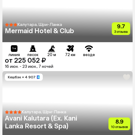
Калутара, Шри-Ланка
9.7
Mermaid Hotel & Club
3 отзыва
линия
песок
20 м
72 км
везде
от 225 052 ₽
16 июн. - 23 июн., 7 ночей
Кешбэк
+ 4 907
Калутара, Шри-Ланка
Avani Kalutara (Ex. Kani
8.9
Lanka Resort & Spa)
10 отзывов