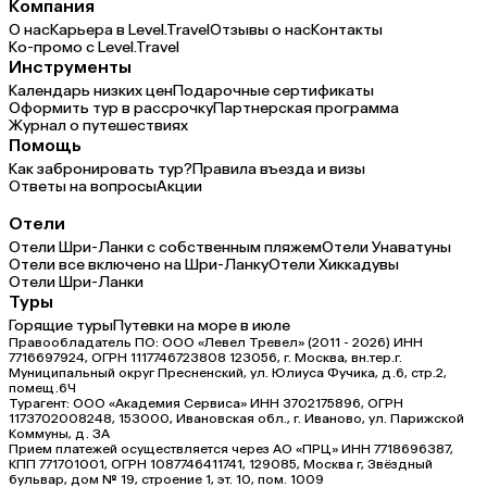
Компания
О нас
Карьера в Level.Travel
Отзывы о нас
Контакты
Ко-промо с Level.Travel
Инструменты
Календарь низких цен
Подарочные сертификаты
Оформить тур в рассрочку
Партнерская программа
Журнал о путешествиях
Помощь
Как забронировать тур?
Правила въезда и визы
Ответы на вопросы
Акции
Отели
Отели Шри-Ланки с собственным пляжем
Отели Унаватуны
Отели все включено на Шри-Ланку
Отели Хиккадувы
Отели Шри-Ланки
Туры
Горящие туры
Путевки на море в июле
Правообладатель ПО: ООО «Левел Тревел» (2011 - 2026) ИНН
7716697924, ОГРН 1117746723808 123056, г. Москва, вн.тер.г.
Муниципальный округ Пресненский, ул. Юлиуса Фучика, д.6, стр.2,
помещ.6Ч
Турагент: ООО «Академия Сервиса» ИНН 3702175896, ОГРН
1173702008248, 153000, Ивановская обл., г. Иваново, ул. Парижской
Коммуны, д. ЗА
Прием платежей осуществляется через АО «ПРЦ» ИНН 7718696387,
КПП 771701001, ОГРН 1087746411741, 129085, Москва г, Звёздный
бульвар, дом № 19, строение 1, эт. 10, пом. 1009