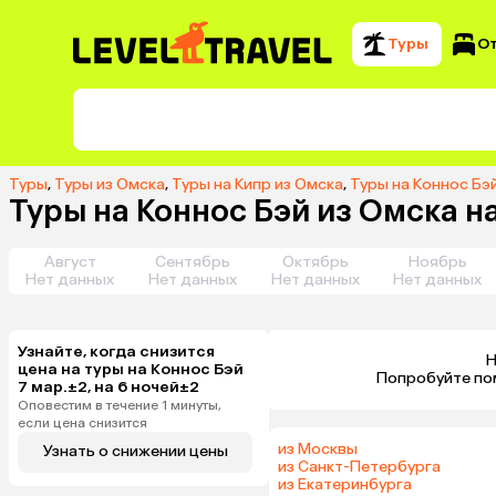
Туры
О
Туры
,
Туры из Омска
,
Туры на Кипр из Омска
,
Туры на Коннос Бэ
Туры на Коннос Бэй из Омска н
Август
Сентябрь
Октябрь
Ноябрь
Нет данных
Нет данных
Нет данных
Нет данных
Узнайте, когда снизится
Н
цена на туры на Коннос Бэй
 Попробуйте по
7 мар.±2, на 6 ночей±2
Оповестим в течение 1 минуты,
если цена снизится
из Москвы
Узнать о снижении цены
из Санкт-Петербурга
из Екатеринбурга