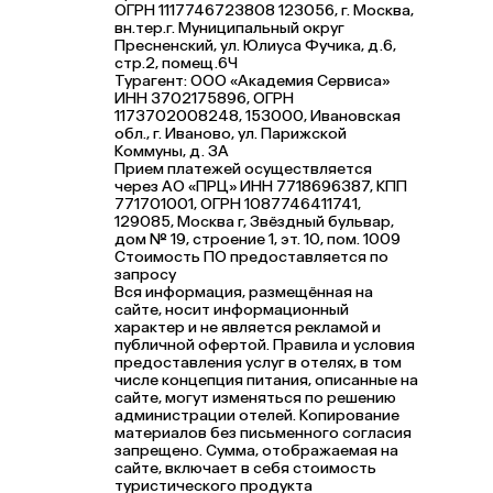
ОГРН 1117746723808 123056, г. Москва,
вн.тер.г. Муниципальный округ
Пресненский, ул. Юлиуса Фучика, д.6,
стр.2, помещ.6Ч
Турагент: ООО «Академия Сервиса»
ИНН 3702175896, ОГРН
1173702008248, 153000, Ивановская
обл., г. Иваново, ул. Парижской
Коммуны, д. ЗА
Прием платежей осуществляется
через АО «ПРЦ» ИНН 7718696387, КПП
771701001, ОГРН 1087746411741,
129085, Москва г, Звёздный бульвар,
дом № 19, строение 1, эт. 10, пом. 1009
Стоимость ПО предоставляется по
запросу
Вся информация, размещённая на
сайте, носит информационный
характер и не является рекламой и
публичной офертой. Правила и условия
предоставления услуг в отелях, в том
числе концепция питания, описанные на
сайте, могут изменяться по решению
администрации отелей. Копирование
материалов без письменного согласия
запрещено. Сумма, отображаемая на
сайте, включает в себя стоимость
туристического продукта