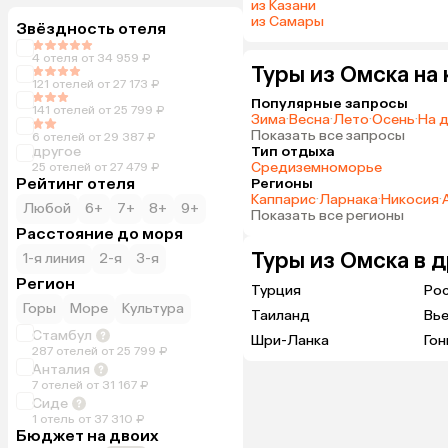
из Казани
из Самары
Звёздность отеля
4 отеля от 34 959 ₽
Туры из Омска на
121 отелей от 27 173 ₽
Популярные запросы
141 отелей от 25 799 ₽
Зима
·
Весна
·
Лето
·
Осень
·
На 
Показать все запросы
6 отелей от 29 387 ₽
другое
Тип отдыха
Средиземноморье
25 отелей от 27 479 ₽
Рейтинг отеля
Регионы
Каппарис
·
Ларнака
·
Никосия
·
Любой
6+
7+
8+
9+
Показать все регионы
Расстояние до моря
Туры из Омска в 
1-я линия
2-я
3-я
Регион
Турция
Ро
Горы
Море
Культура
Таиланд
Вь
Стамбул
Шри-Ланка
Гон
287 отелей от 25 799 ₽
Анталия
7 отелей от 31 167 ₽
Сиде
1 отель от 37 310 ₽
Бюджет на двоих