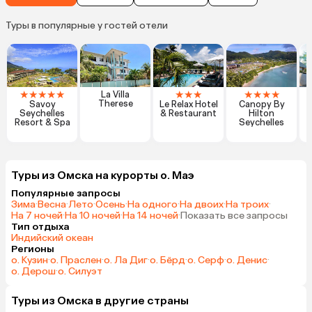
Туры в популярные у гостей отели
★
★
★
★
★
★
★
★
★
★
★
★
La Villa
Therese
Savoy
Le Relax Hotel
Canopy By
Seychelles
& Restaurant
Hilton
Resort & Spa
Seychelles
Туры из Омска на курорты о. Маэ
Популярные запросы
Зима
·
Весна
·
Лето
·
Осень
·
На одного
·
На двоих
·
На троих
·
На 7 ночей
·
На 10 ночей
·
На 14 ночей
·
Показать все запросы
Тип отдыха
Индийский океан
Регионы
о. Кузин
·
о. Праслен
·
о. Ла Диг
·
о. Бёрд
·
о. Серф
·
о. Денис
·
о. Дерош
·
о. Силуэт
Туры из Омска в другие страны