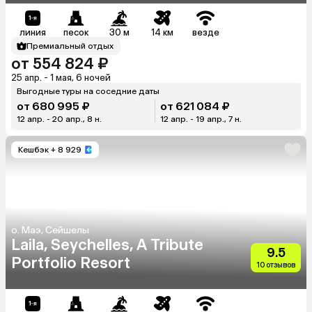
линия
песок
30 м
14 км
везде
Премиальный отдых
от 554 824 ₽
25 апр. - 1 мая, 6 ночей
Выгодные туры на соседние даты
от 680 995 ₽
от 621 084 ₽
12 апр. - 20 апр., 8 н.
12 апр. - 19 апр., 7 н.
Кешбэк
+ 8 929
о. Маэ, Сейшелы
Laila, Seychelles, A Tribute
9.5
Portfolio Resort
10 отзывов