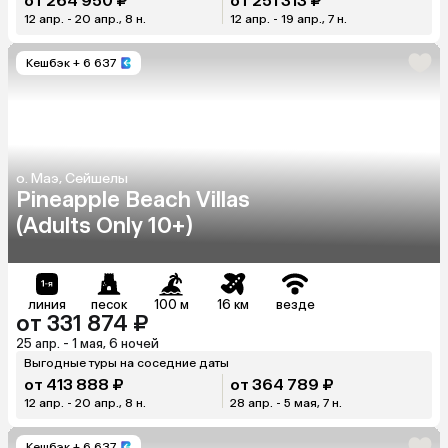
от 264 950 ₽
от 251 313 ₽
12 апр. - 20 апр., 8 н.
12 апр. - 19 апр., 7 н.
Кешбэк
+ 6 637
о. Маэ, Сейшелы
Pineapple Beach Villas
(Adults Only 10+)
линия
песок
100 м
16 км
везде
от 331 874 ₽
25 апр. - 1 мая, 6 ночей
Выгодные туры на соседние даты
от 413 888 ₽
от 364 789 ₽
12 апр. - 20 апр., 8 н.
28 апр. - 5 мая, 7 н.
Кешбэк
+ 6 637