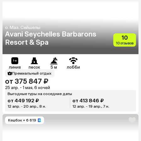
о. Маэ, Сейшелы
Avani Seychelles Barbarons
10
Resort & Spa
10 отзывов
линия
песок
5 м
лобби
Премиальный отдых
от 375 847 ₽
25 апр. - 1 мая, 6 ночей
Выгодные туры на соседние даты
от 449 192 ₽
от 413 846 ₽
12 апр. - 20 апр., 8 н.
12 апр. - 19 апр., 7 н.
Кешбэк
+ 6 619