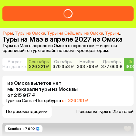
Туры
,
Туры из Омска
,
Туры на Сейшелы из Омска
,
Туры на о. Маэ из Омска
Туры на Маэ в апреле 2027 из Омска
Туры на Маэ в апреле из Омска с перелетом — ищите и
сравнивайте туры онлайн по всем туроператорам.
Август
Сентябрь
Октябрь
Ноябрь
Декабрь
Янв
Нет данных
326 321 ₽
379 953 ₽
363 768 ₽
377 669 ₽
303 
из
Омска
вылетов нет
мы показали туры
из
Москвы
от 215 917 ₽
Туры из Санкт-Петербурга
от 326 291 ₽
По рекомендации
Показаны туры в 25 отелей
Кешбэк
+ 7 992