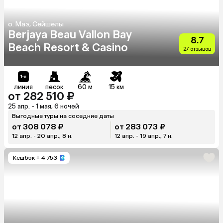
о. Маэ, Сейшелы
Berjaya Beau Vallon Bay
8.7
Beach Resort & Casino
27 отзывов
линия
песок
60 м
15 км
от 282 510 ₽
25 апр. - 1 мая, 6 ночей
Выгодные туры на соседние даты
от 308 078 ₽
от 283 073 ₽
12 апр. - 20 апр., 8 н.
12 апр. - 19 апр., 7 н.
Кешбэк
+ 4 753