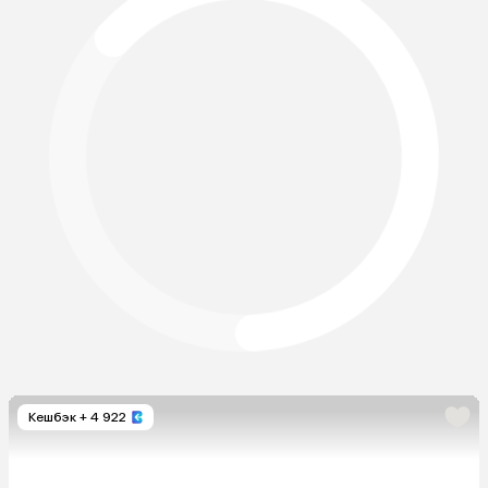
Кешбэк
+ 4 922