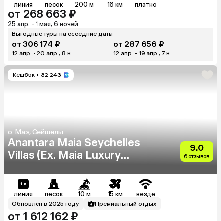
линия
песок
200 м
16 км
платно
от 268 663 ₽
25 апр. - 1 мая, 6 ночей
Выгодные туры на соседние даты
от 306 174 ₽
от 287 656 ₽
12 апр. - 20 апр., 8 н.
12 апр. - 19 апр., 7 н.
Кешбэк
+ 32 243
о. Маэ, Сейшелы
Anantara Maia Seychelles
9.0
Villas (Ex. Maia Luxury
6 отзывов
Resort & Spa)
линия
песок
10 м
15 км
везде
Обновлен в 2025 году
Премиальный отдых
от 1 612 162 ₽