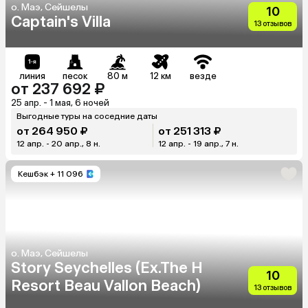
о. Маэ, Сейшелы
10
Captain's Villa
13 отзывов
линия
песок
80 м
12 км
везде
от 237 692 ₽
25 апр. - 1 мая, 6 ночей
Выгодные туры на соседние даты
от 264 950 ₽
от 251 313 ₽
12 апр. - 20 апр., 8 н.
12 апр. - 19 апр., 7 н.
Кешбэк
+ 11 096
о. Маэ, Сейшелы
Story Seychelles (Ex.The H
10
Resort Beau Vallon Beach)
13 отзывов