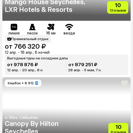
Mango House Seychelles,
10
LXR Hotels & Resorts
13 отзывов
линия
песок
16 км
везде
Премиальный отдых
от 766 320 ₽
12 апр. - 18 апр., 6 ночей
Выгодные туры на соседние даты
от 978 876 ₽
от 879 251 ₽
12 апр. - 20 апр., 8 н.
28 апр. - 5 мая, 7 н.
Кешбэк
+ 8 912
о. Маэ, Сейшелы
Canopy By Hilton
10
Seychelles
6 отзывов