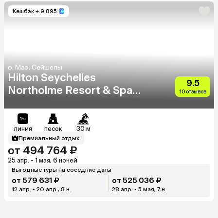
Кешбэк
+ 9 895
о. Маэ, Сейшелы
Hilton Seychelles
9.5
Northolme Resort & Spa
10 отзывов
(Adults Only 13+)
линия
песок
30 м
Премиальный отдых
от 494 764 ₽
25 апр. - 1 мая, 6 ночей
Выгодные туры на соседние даты
от 579 631 ₽
от 525 036 ₽
12 апр. - 20 апр., 8 н.
28 апр. - 5 мая, 7 н.