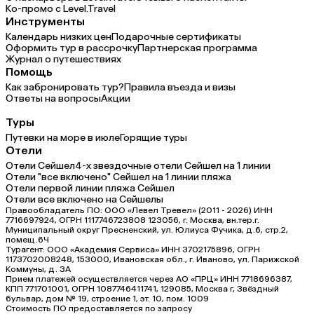
Ко-промо с Level.Travel
Инструменты
Календарь низких цен
Подарочные сертификаты
Оформить тур в рассрочку
Партнерская программа
Журнал о путешествиях
Помощь
Как забронировать тур?
Правила въезда и визы
Ответы на вопросы
Акции
Туры
Путевки на море в июле
Горящие туры
Отели
Отели Сейшел
4-х звездочные отели Сейшел на 1 линии
Отели "все включено" Сейшел на 1 линии пляжа
Отели первой линии пляжа Сейшел
Отели все включено на Сейшелы
Правообладатель ПО: ООО «Левел Тревел» (2011 - 2026) ИНН
7716697924, ОГРН 1117746723808 123056, г. Москва, вн.тер.г.
Муниципальный округ Пресненский, ул. Юлиуса Фучика, д.6, стр.2,
помещ.6Ч
Турагент: ООО «Академия Сервиса» ИНН 3702175896, ОГРН
1173702008248, 153000, Ивановская обл., г. Иваново, ул. Парижской
Коммуны, д. ЗА
Прием платежей осуществляется через АО «ПРЦ» ИНН 7718696387,
КПП 771701001, ОГРН 1087746411741, 129085, Москва г, Звёздный
бульвар, дом № 19, строение 1, эт. 10, пом. 1009
Стоимость ПО предоставляется по запросу