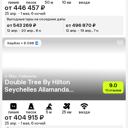
линия
песок
50 м
10 км
везде
от 446 457 ₽
25 апр. - 1 мая, 6 ночей
Выгодные туры на соседние даты
от 543 269 ₽
от 496 870 ₽
12 апр. - 20 апр., 8 н.
12 апр. - 19 апр., 7 н.
Кешбэк
+ 8 098
о. Маэ, Сейшелы
Double Tree By Hilton
9.0
Seychelles Allamanda
10 отзывов
Resort & Spa
линия
песок
5 м
25 км
везде
от 404 915 ₽
25 апр. - 1 мая, 6 ночей