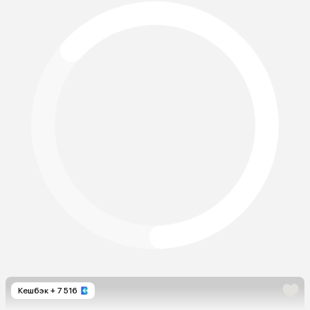
Кешбэк
+ 7 516