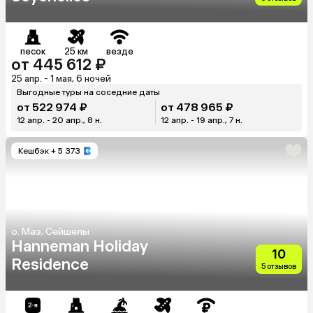
песок
25 км
везде
от 445 612 ₽
25 апр. - 1 мая, 6 ночей
Выгодные туры на соседние даты
от 522 974 ₽
от 478 965 ₽
12 апр. - 20 апр., 8 н.
12 апр. - 19 апр., 7 н.
Кешбэк
+ 5 373
о. Маэ, Сейшелы
Hanneman Holiday
10
Residence
5 отзывов