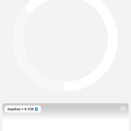
Кешбэк
+ 4 318