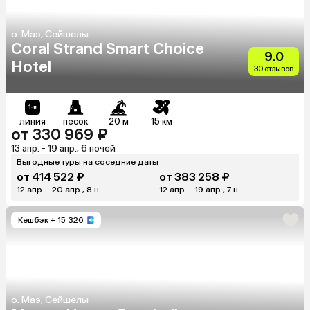
о. Маэ, Сейшелы
Coral Strand Smart Choice
9.0
Hotel
30 отзывов
линия
песок
20 м
15 км
от 330 969 ₽
13 апр. - 19 апр., 6 ночей
Выгодные туры на соседние даты
от 414 522 ₽
от 383 258 ₽
12 апр. - 20 апр., 8 н.
12 апр. - 19 апр., 7 н.
Кешбэк
+ 15 326
о. Маэ, Сейшелы