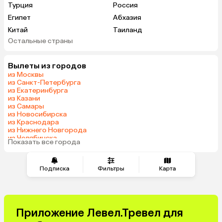
Турция
Россия
Египет
Абхазия
Китай
Таиланд
Остальные страны
Вьетнам
ОАЭ
Мальдивы
Грузия
Вылеты из городов
Беларусь
Армения
из Москвы
Шри-Ланка
Казахстан
из Санкт-Петербурга
из Екатеринбурга
Азербайджан
Узбекистан
из Казани
Сербия
Катар
из Самары
из Новосибирска
Киргизия
Гонконг
из Краснодара
Саудовская Аравия
Таджикистан
из Нижнего Новгорода
из Челябинска
Венгрия
Показать все города
из Тюмени
Подписка
Фильтры
Карта
Приложение Левел.Тревел для