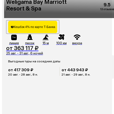
Weligama Bay Marriott
9.5
Resort & Spa
13 отзывов
Кешбэк 4% по карте Т-Банка
линия
песок
15 м
100 км
везде
от 363 117 ₽
25 авг. - 31 авг., 6 ночей
Выгодные туры на соседние даты
от 417 309 ₽
от 443 943 ₽
20 авг. - 28 авг., 8 н.
21 авг. - 29 авг., 8 н.