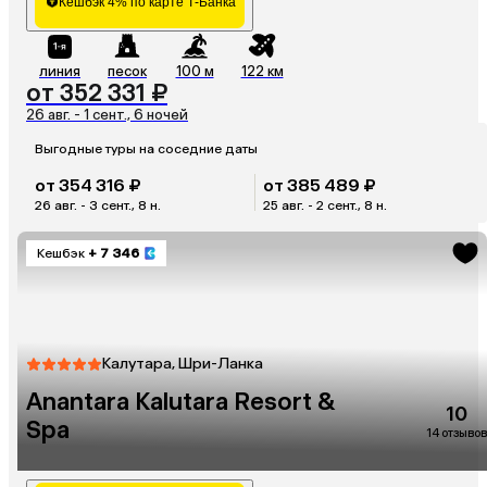
Кешбэк 4% по карте Т-Банка
линия
песок
100 м
122 км
от 352 331 ₽
26 авг. - 1 сент., 6 ночей
Выгодные туры на соседние даты
от 354 316 ₽
от 385 489 ₽
26 авг. - 3 сент., 8 н.
25 авг. - 2 сент., 8 н.
Кешбэк
+ 7 346
Калутара, Шри-Ланка
Anantara Kalutara Resort &
10
Spa
14 отзывов