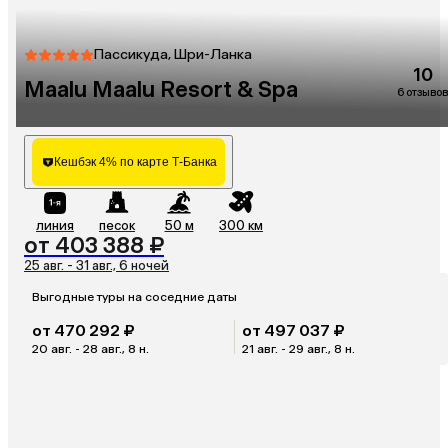
Пассикуда, Шри-Ланка
10
Maalu Maalu Resort & Spa
6 отзывов
Кешбэк 4% по карте Т-Банка
линия
песок
50 м
300 км
от 403 388 ₽
25 авг. - 31 авг., 6 ночей
Выгодные туры на соседние даты
от 470 292 ₽
от 497 037 ₽
20 авг. - 28 авг., 8 н.
21 авг. - 29 авг., 8 н.