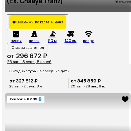
(Ex. Chaaya Tranz)
26 отзывов
Кешбэк 4% по карте Т-Банка
линия
песок
50 м
140 км
везде
Отзывы за этот год
от 296 672 ₽
26 авг. - 3 сент., 8 ночей
Выгодные туры на соседние даты
от 327 812 ₽
от 345 859 ₽
25 авг. - 2 сент., 8 н.
20 авг. - 28 авг., 8 н.
Кешбэк
+ 5 539