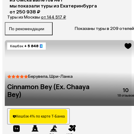
мы показали туры
из
Екатеринбурга
от 250 938 ₽
Туры из Москвы
от 144 517 ₽
Показаны туры в 209 отелей
По рекомендации
Кешбэк
+ 5 848
Берувела, Шри-Ланка
Cinnamon Bey (Ex. Chaaya
10
Bey)
18 отзывов
Кешбэк 4% по карте Т-Банка