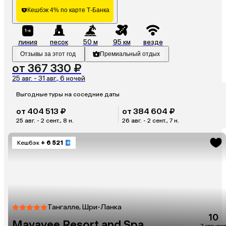
Кешбэк 4% по карте Т-Банка
линия
песок
50 м
95 км
везде
Отзывы за этот год
Премиальный отдых
от 367 330 ₽
25 авг. - 31 авг., 6 ночей
Выгодные туры на соседние даты
от 404 513 ₽
от 384 604 ₽
25 авг. - 2 сент., 8 н.
26 авг. - 2 сент., 7 н.
Кешбэк
+ 6 521
Тангалле, Шри-Ланка
10
Mayavee Resort and Spa