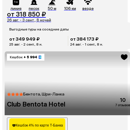
линия
песок
50 м
106 км
везде
от 318 850 ₽
26 авг. - 3 сент., 8 ночей
Выгодные туры на соседние даты
от 349 949 ₽
от 384 173 ₽
25 авг. - 2 сент., 8 н.
24 авг. - 1 сент., 8 н.
Кешбэк
+ 5 994
Бентота, Шри-Ланка
10
Club Bentota Hotel
7 отзывов
Кешбэк 4% по карте Т-Банка