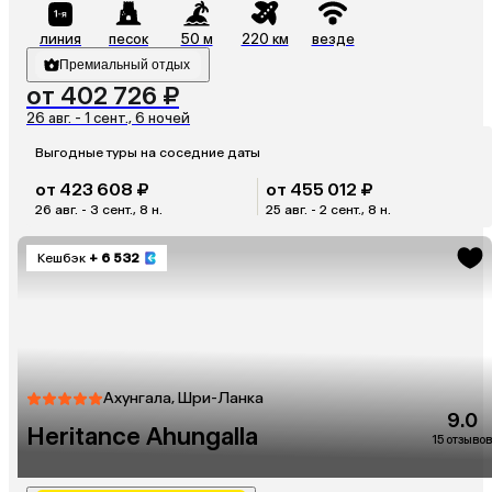
линия
песок
50 м
220 км
везде
Премиальный отдых
от 402 726 ₽
26 авг. - 1 сент., 6 ночей
Выгодные туры на соседние даты
от 423 608 ₽
от 455 012 ₽
26 авг. - 3 сент., 8 н.
25 авг. - 2 сент., 8 н.
Кешбэк
+ 6 532
Ахунгала, Шри-Ланка
9.0
Heritance Ahungalla
15 отзывов