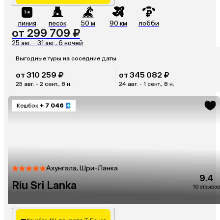
линия
песок
50 м
90 км
лобби
от 299 709 ₽
25 авг. - 31 авг., 6 ночей
Выгодные туры на соседние даты
от 310 259 ₽
от 345 082 ₽
25 авг. - 2 сент., 8 н.
24 авг. - 1 сент., 8 н.
Кешбэк
+ 7 046
Ахунгала, Шри-Ланка
9.4
Riu Sri Lanka
10 отзывов