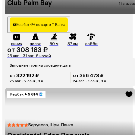
Club Palm Bay
11 отзывов
Кешбэк 4% по карте Т-Банка
линия
песок
50 м
37 км
лобби
от 308 183 ₽
25 авг. - 31 авг., 6 ночей
Выгодные туры на соседние даты
от 322 192 ₽
от 356 473 ₽
25 авг. - 2 сент., 8 н.
24 авг. - 1 сент., 8 н.
Кешбэк
+ 5 814
Берувела, Шри-Ланка