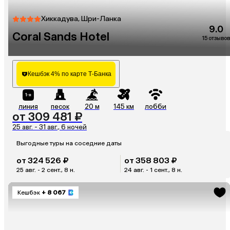
Хиккадува, Шри-Ланка
9.0
Coral Sands Hotel
15 отзывов
Кешбэк 4% по карте Т-Банка
линия
песок
20 м
145 км
лобби
от 309 481 ₽
25 авг. - 31 авг., 6 ночей
Выгодные туры на соседние даты
от 324 526 ₽
от 358 803 ₽
25 авг. - 2 сент., 8 н.
24 авг. - 1 сент., 8 н.
Кешбэк
+ 8 067