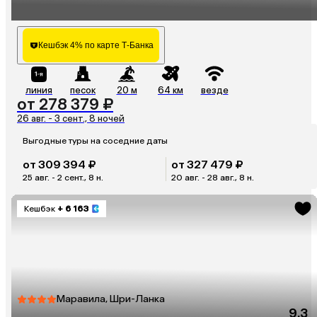
Кешбэк 4% по карте Т-Банка
линия
песок
20 м
64 км
везде
от 278 379 ₽
26 авг. - 3 сент., 8 ночей
Выгодные туры на соседние даты
от 309 394 ₽
от 327 479 ₽
25 авг. - 2 сент., 8 н.
20 авг. - 28 авг., 8 н.
Кешбэк
+ 6 163
Маравила, Шри-Ланка
9.3