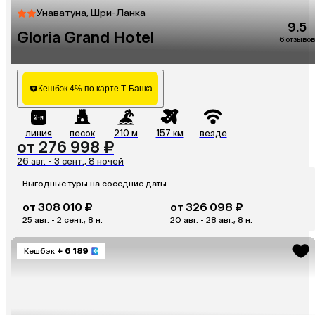
Унаватуна, Шри-Ланка
9.5
Gloria Grand Hotel
6 отзывов
Кешбэк 4% по карте Т-Банка
линия
песок
210 м
157 км
везде
от 276 998 ₽
26 авг. - 3 сент., 8 ночей
Выгодные туры на соседние даты
от 308 010 ₽
от 326 098 ₽
25 авг. - 2 сент., 8 н.
20 авг. - 28 авг., 8 н.
Кешбэк
+ 6 189