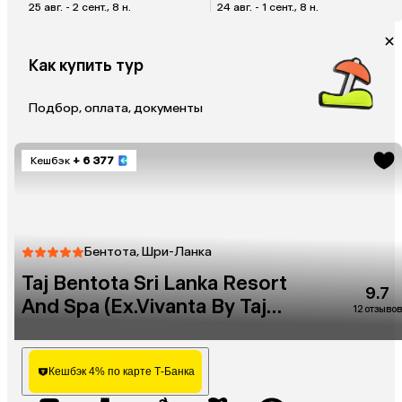
25 авг. - 2 сент., 8 н.
24 авг. - 1 сент., 8 н.
Как купить тур
Подбор, оплата, документы
Кешбэк
+ 6 377
Бентота, Шри-Ланка
Taj Bentota Sri Lanka Resort
9.7
And Spa (Ex.Vivanta By Taj
12 отзывов
Bentota)
Кешбэк 4% по карте Т-Банка