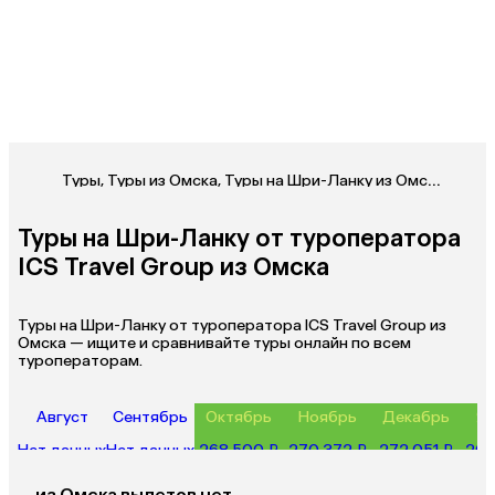
Туры
,
Туры из Омска
,
Туры на Шри-Ланку из Омска
,
Туры 
Туры на Шри-Ланку от туроператора
ICS Travel Group из Омска
Туры на Шри-Ланку от туроператора ICS Travel Group из
Омска — ищите и сравнивайте туры онлайн по всем
туроператорам.
Август
Сентябрь
Октябрь
Ноябрь
Декабрь
Ян
Нет данных
Нет данных
268 500 ₽
270 372 ₽
272 051 ₽
268
из
Омска
вылетов нет