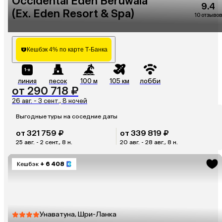
Occidental Eden Beruwala
9.4
(Ex. Eden Resort & Spa)
10 отзывов
Кешбэк 4% по карте Т-Банка
линия
песок
100 м
105 км
лобби
от 290 718 ₽
26 авг. - 3 сент., 8 ночей
Выгодные туры на соседние даты
от 321 759 ₽
от 339 819 ₽
25 авг. - 2 сент., 8 н.
20 авг. - 28 авг., 8 н.
Кешбэк
+ 6 408
Унаватуна, Шри-Ланка