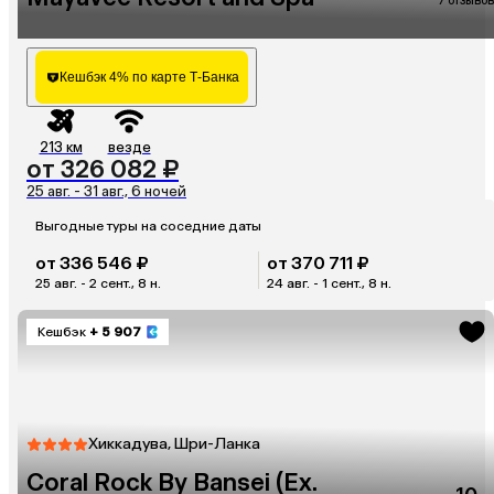
7 отзывов
Кешбэк 4% по карте Т-Банка
213 км
везде
от 326 082 ₽
25 авг. - 31 авг., 6 ночей
Выгодные туры на соседние даты
от 336 546 ₽
от 370 711 ₽
25 авг. - 2 сент., 8 н.
24 авг. - 1 сент., 8 н.
Кешбэк
+ 5 907
Хиккадува, Шри-Ланка
Coral Rock By Bansei (Ex.