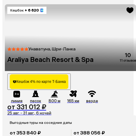
Кешбэк
+ 6 620
Унаватуна, Шри-Ланка
10
Araliya Beach Resort & Spa
11 отзывов
Кешбэк 4% по карте Т-Банка
линия
песок
800 м
165 км
везде
от 331 012 ₽
25 авг. - 31 авг., 6 ночей
Выгодные туры на соседние даты
от 353 840 ₽
от 388 056 ₽