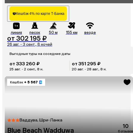
Кешбэк 4% по карте Т-Банка
линия
песок
50 м
155 км
везде
от 302 195 ₽
26 авг. - 3 сент., 8 ночей
Выгодные туры на соседние даты
от 333 260 ₽
от 351 295 ₽
25 авг. - 2 сент., 8 н.
20 авг. - 28 авг., 8 н.
Кешбэк
+ 5 567
Ваддува, Шри-Ланка
10
Blue Beach Wadduwa
6 отзывов