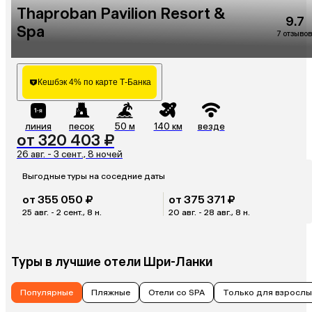
Thaproban Pavilion Resort &
9.7
Spa
7 отзывов
Кешбэк 4% по карте Т-Банка
линия
песок
50 м
140 км
везде
от 320 403 ₽
26 авг. - 3 сент., 8 ночей
Выгодные туры на соседние даты
от 355 050 ₽
от 375 371 ₽
25 авг. - 2 сент., 8 н.
20 авг. - 28 авг., 8 н.
Туры в лучшие отели Шри-Ланки
Популярные
Пляжные
Отели со SPA
Только для взрослы