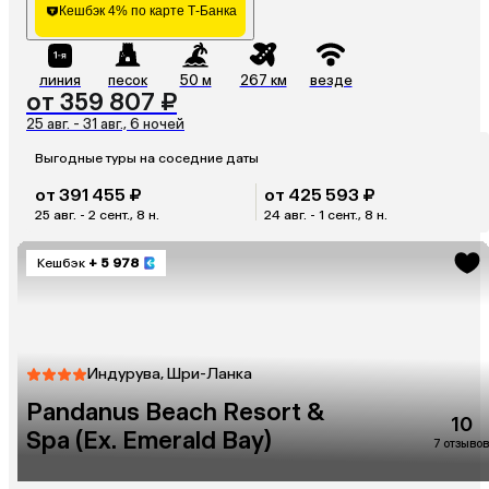
Кешбэк 4% по карте Т-Банка
линия
песок
50 м
267 км
везде
от 359 807 ₽
25 авг. - 31 авг., 6 ночей
Выгодные туры на соседние даты
от 391 455 ₽
от 425 593 ₽
25 авг. - 2 сент., 8 н.
24 авг. - 1 сент., 8 н.
Кешбэк
+ 5 978
Индурува, Шри-Ланка
Pandanus Beach Resort &
10
Spa (Ex. Emerald Bay)
7 отзывов