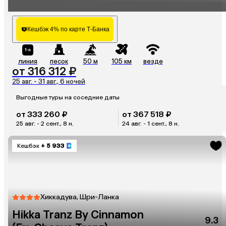
Ceysands)
Кешбэк 4% по карте Т-Банка
линия
песок
50 м
105 км
везде
от 316 312 ₽
25 авг. - 31 авг., 6 ночей
Выгодные туры на соседние даты
от 333 260 ₽
от 367 518 ₽
25 авг. - 2 сент., 8 н.
24 авг. - 1 сент., 8 н.
Кешбэк
+ 5 933
Хиккадува, Шри-Ланка
Hikka Tranz By Cinnamon
9.3