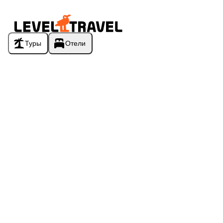
Туры
Отели