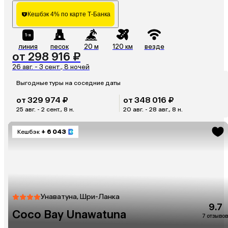
Кешбэк 4% по карте Т-Банка
линия
песок
20 м
120 км
везде
от 298 916 ₽
26 авг. - 3 сент., 8 ночей
Выгодные туры на соседние даты
от 329 974 ₽
от 348 016 ₽
25 авг. - 2 сент., 8 н.
20 авг. - 28 авг., 8 н.
Кешбэк
+ 6 043
Унаватуна, Шри-Ланка
9.7
Coco Bay Unawatuna
7 отзывов