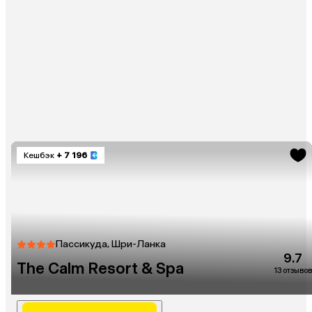
Кешбэк
+ 7 196
Пассикуда, Шри-Ланка
9.7
The Calm Resort & Spa
13 отзывов