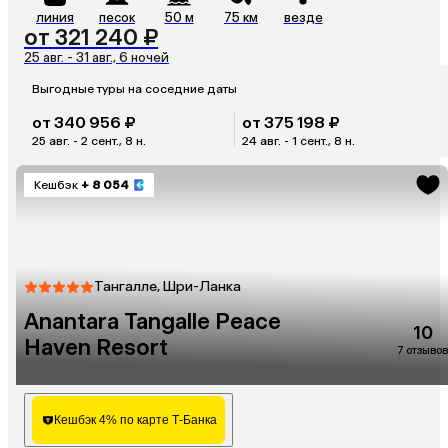
линия
песок
50 м
75 км
везде
от 321 240 ₽
25 авг. - 31 авг., 6 ночей
Выгодные туры на соседние даты
от 340 956 ₽
от 375 198 ₽
25 авг. - 2 сент., 8 н.
24 авг. - 1 сент., 8 н.
Кешбэк
+ 8 054
Тангалле, Шри-Ланка
Anantara Tangalle Peace
10
Haven Resort
7 отзывов
Кешбэк 4% по карте Т-Банка