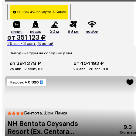
Кешбэк 4% по карте Т-Банка
линия
песок
20 м
99 км
лобби
от 351 123 ₽
26 авг. - 3 сент., 8 ночей
Выгодные туры на соседние даты
от 384 278 ₽
от 404 192 ₽
25 авг. - 2 сент., 8 н.
20 авг. - 28 авг., 8 н.
Кешбэк
+ 6 326
Бентота, Шри-Ланка
NH Bentota Ceysands
9.3
Resort (Ex. Centara
15 отзывов