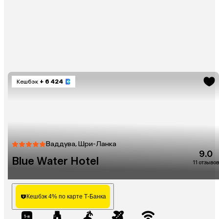
Кешбэк
+ 6 424
Ваддува, Шри-Ланка
9.0
Blue Water Hotel
11 отзывов
Кешбэк 4% по карте Т-Банка