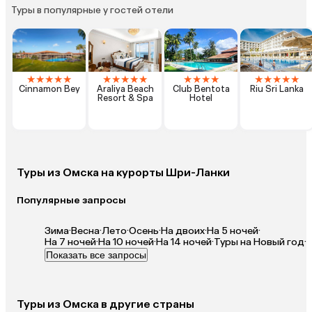
Туры в популярные у гостей отели
★
★
★
★
★
★
★
★
★
★
★
★
★
★
★
★
★
★
★
Cinnamon Bey
Araliya Beach
Club Bentota
Riu Sri Lanka
Resort & Spa
Hotel
Туры из Омска на курорты Шри-Ланки
Популярные запросы
Зима
·
Весна
·
Лето
·
Осень
·
На двоих
·
На 5 ночей
·
На 7 ночей
·
На 10 ночей
·
На 14 ночей
·
Туры на Новый год
·
Показать все запросы
Туры из Омска в другие страны