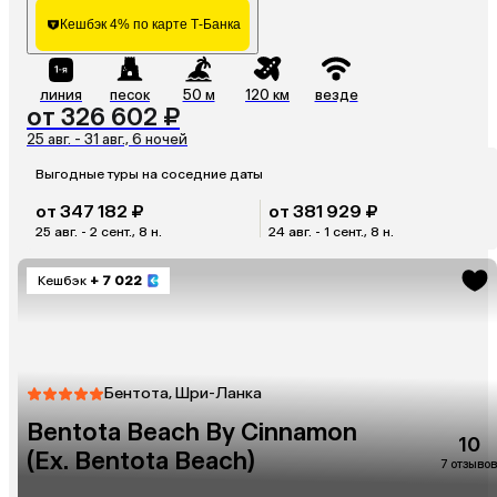
Кешбэк 4% по карте Т-Банка
линия
песок
50 м
120 км
везде
от 326 602 ₽
25 авг. - 31 авг., 6 ночей
Выгодные туры на соседние даты
от 347 182 ₽
от 381 929 ₽
25 авг. - 2 сент., 8 н.
24 авг. - 1 сент., 8 н.
Кешбэк
+ 7 022
Бентота, Шри-Ланка
Bentota Beach By Cinnamon
10
(Ex. Bentota Beach)
7 отзывов