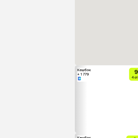
Кешбэк
9
+ 1 779
4 о
Кешбэк