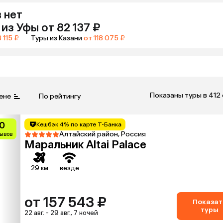
 нет
из
Уфы
от 82 137 ₽
 115 ₽
Туры из Казани
от 118 075 ₽
Показаны туры в 412
ене
По рейтингу
0
Кешбэк 4% по карте Т-Банка
Алтайский район, Россия
зывов
Маральник Altai Palace
29 км
везде
от 157 543 ₽
Показат
туры
22 авг. - 29 авг., 7 ночей