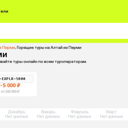
тели
из Перми
,
Горящие туры на Алтай из Перми
ми
ивайте туры онлайн по всем туроператорам.
-EXPLR-5000
−5 000 ₽
от 200 000 ₽
Декабрь
Январь
Февраль
Март
Нет данных
Нет данных
Нет данных
Нет данных