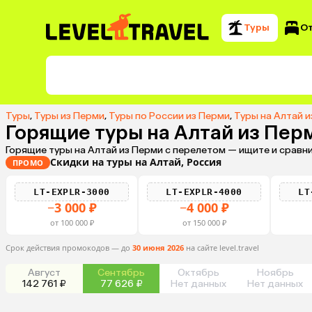
Туры
О
Туры
,
Туры из Перми
,
Туры по России из Перми
,
Туры на Алтай 
Горящие туры на Алтай из Пер
Горящие туры на Алтай из Перми с перелетом — ищите и сравн
Скидки на туры на Алтай, Россия
ПРОМО
LT-EXPLR-3000
LT-EXPLR-4000
LT
−3 000 ₽
−4 000 ₽
от 100 000 ₽
от 150 000 ₽
Срок действия промокодов — до
30 июня 2026
на сайте level.travel
Август
Сентябрь
Октябрь
Ноябрь
142 761 ₽
77 626 ₽
Нет данных
Нет данных