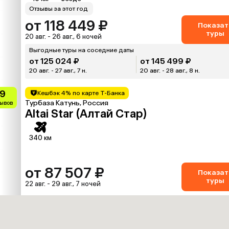
Отзывы за этот год
от 118 449 ₽
Показат
туры
20 авг. - 26 авг., 6 ночей
Выгодные туры на соседние даты
от 125 024 ₽
от 145 499 ₽
20 авг. - 27 авг., 7 н.
20 авг. - 28 авг., 8 н.
.9
Кешбэк 4% по карте Т-Банка
Турбаза Катунь, Россия
зывов
Altai Star (Алтай Стар)
340 км
от 87 507 ₽
Показат
туры
22 авг. - 29 авг., 7 ночей