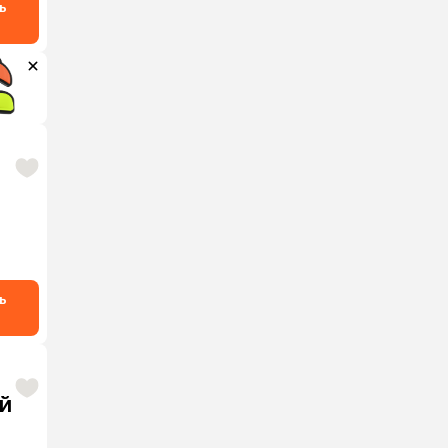
ь
ь
ай