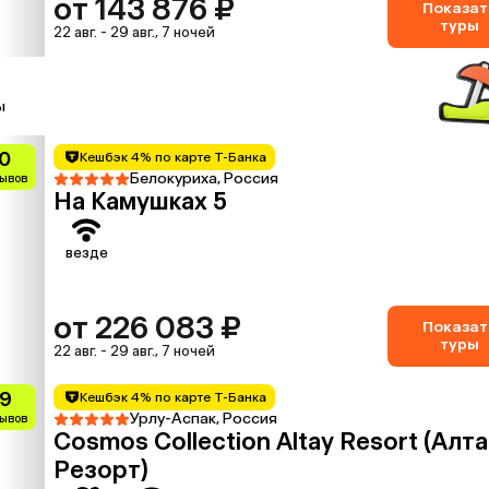
от 143 876 ₽
Показат
туры
22 авг. - 29 авг., 7 ночей
ы
0
Кешбэк 4% по карте Т-Банка
Белокуриха, Россия
зывов
На Камушках 5
везде
от 226 083 ₽
Показат
туры
22 авг. - 29 авг., 7 ночей
.9
Кешбэк 4% по карте Т-Банка
Урлу-Аспак, Россия
зывов
Cosmos Collection Altay Resort (Алт
Резорт)