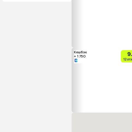
Кешбэк
9
+ 1 750
12 от