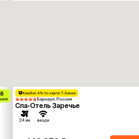
.8
Кешбэк 4% по карте Т-Банка
Барнаул, Россия
зывов
Спа-Oтель Заречье
24 км
везде