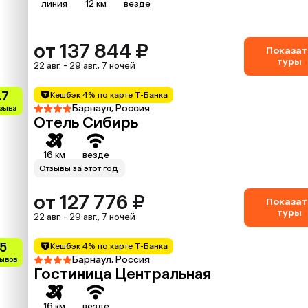
линия
12 км
везде
от 137 844 ₽
Показат
туры
22 авг. - 29 авг., 7 ночей
.7
Кешбэк 4% по карте Т-Банка
Барнаул, Россия
тзыва
Отель Сибирь
16 км
везде
Отзывы за этот год
от 127 776 ₽
Показат
туры
22 авг. - 29 авг., 7 ночей
.5
Кешбэк 4% по карте Т-Банка
Барнаул, Россия
зывов
Гостиница Центральная
16 км
везде