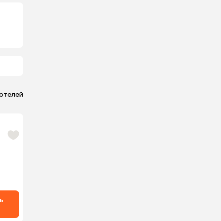
 отелей
ь