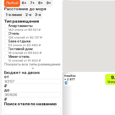
Любой
6+
7+
8+
9+
Расстояние до моря
1-я линия
2-я
3-я
Тип размещения
Апартаменты
163 отеля от 85 521 ₽
Отель
126 отелей от 82 137 ₽
База отдыха
53 отеля от 83 480 ₽
Гостевой дом
18 отелей от 89 520 ₽
Мини-отель
12 отелей от 91 802 ₽
Показать все типы размещения
Бюджет на двоих
Кешбэк
от
9
+ 2 877
13 от
₽
до
₽
Поиск отеля по названию