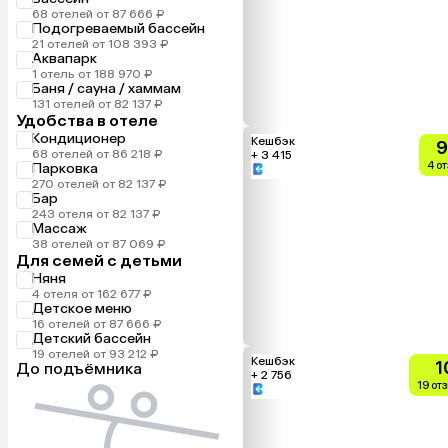
68 отелей от 87 666 ₽
Подогреваемый бассейн
21 отелей от 108 393 ₽
Аквапарк
1 отель от 188 970 ₽
Баня / сауна / хаммам
131 отелей от 82 137 ₽
Удобства в отеле
Кондиционер
Кешбэк
9
68 отелей от 86 218 ₽
+ 3 415
4 о
Парковка
270 отелей от 82 137 ₽
Бар
243 отеля от 82 137 ₽
Массаж
38 отелей от 87 069 ₽
Для семей с детьми
Няня
4 отеля от 162 677 ₽
Детское меню
16 отелей от 87 666 ₽
Детский бассейн
19 отелей от 93 212 ₽
Кешбэк
1
До подъёмника
+ 2 756
19 от