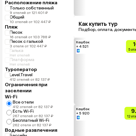
Расположение пляжа
Только собственный
9 отелей от 121 401 ₽
Общий
10 отелей от 102 447 ₽
Как купить тур
Пляж
Подбор, оплата, документ
Песок
16 отелей от 103 788 ₽
Песок с галькой
Кешбэк
1
3 отеля от 102 447 ₽
+ 4 521
5 от
Галька
Нет отелей
Платформа
Нет отелей
Туроператор
Level.Travel
412 отелей от 82 137 ₽
Ограничения при
заселении
Wi-Fi
Все отели
412 отелей от 82 137 ₽
Кешбэк
9
Есть Wi-Fi
+ 5 920
267 отелей от 82 137 ₽
12 от
Бесплатный Wi-Fi
262 отеля от 82 137 ₽
Водные развлечения
Бассейн