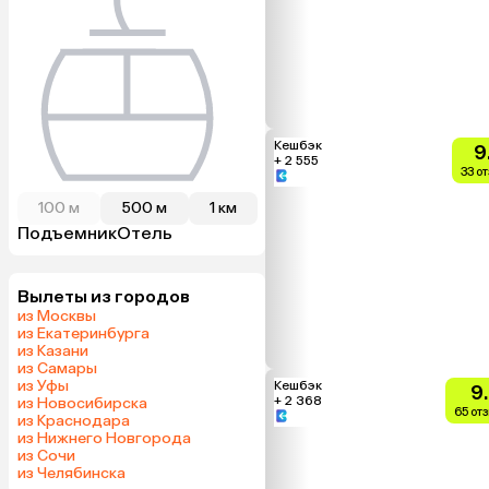
Кешбэк
9
+ 2 555
33 о
100 м
500 м
1 км
Подъемник
Отель
Вылеты из городов
из Москвы
из Екатеринбурга
из Казани
из Самары
из Уфы
Кешбэк
9
+ 2 368
из Новосибирска
65 от
из Краснодара
из Нижнего Новгорода
из Сочи
из Челябинска