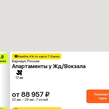
.8
Кешбэк 4% по карте Т-Банка
Барнаул, Россия
тзыва
Апартаменты у Жд/Вокзала
17 км
от 88 957 ₽
Показат
туры
22 авг. - 29 авг., 7 ночей