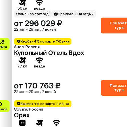
50 км
везде
Отзывы за этот год
Премиальный отдых
от 296 029 ₽
Показат
туры
22 авг. - 29 авг., 7 ночей
.8
Кешбэк 4% по карте Т-Банка
Анос, Россия
тзыва
Купольный Отель Вдох
77 км
везде
от 170 763 ₽
Показат
туры
22 авг. - 29 авг., 7 ночей
0
Кешбэк 4% по карте Т-Банка
Соузга, Россия
зывов
Орех