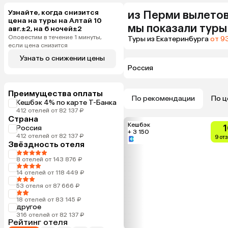
Узнайте, когда снизится
из
Перми
вылетов
цена на туры на Алтай 10
мы показали туры
авг.±2, на 6 ночей±2
Оповестим в течение 1 минуты,
Туры из Екатеринбурга
от 93
если цена снизится
Узнать о снижении цены
Россия
Преимущества оплаты
По рекомендации
По ц
Кешбэк 4% по карте Т-Банка
412 отелей от 82 137 ₽
Страна
Кешбэк
1
Россия
+ 3 150
412 отелей от 82 137 ₽
9 от
Звёздность отеля
8 отелей от 143 876 ₽
14 отелей от 118 449 ₽
53 отеля от 87 666 ₽
18 отелей от 83 145 ₽
другое
316 отелей от 82 137 ₽
Рейтинг отеля