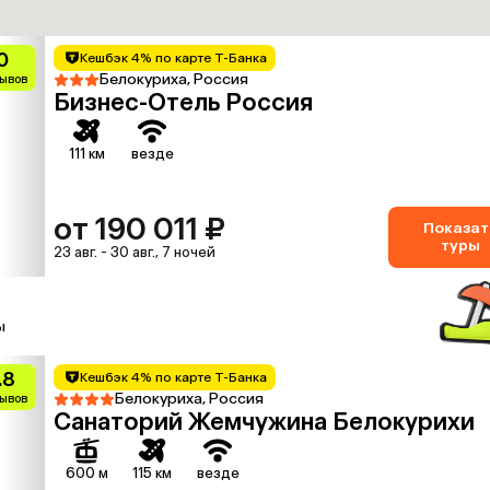
0
Кешбэк 4% по карте Т-Банка
Белокуриха, Россия
зывов
Бизнес-Отель Россия
111 км
везде
от 190 011 ₽
Показат
туры
23 авг. - 30 авг., 7 ночей
ы
.8
Кешбэк 4% по карте Т-Банка
Белокуриха, Россия
зывов
Санаторий Жемчужина Белокурихи
600 м
115 км
везде