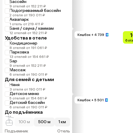
Бассейн
9 отелей от 152 211 ₽
Подогреваемый бассейн
2 отеля от 190 011 ₽
Аквапарк
1 отель от 219 411 ₽
Баня / сауна / хаммам
12 отелей от 152 211 ₽
1
Кешбэк
+ 4 739
Удобства в отеле
6 от
Кондиционер
8 отелей от 191 061 ₽
Парковка
13 отелей от 154 661 ₽
Бар
9 отелей от 152 211 ₽
Массаж
6 отелей от 190 011 ₽
Для семей с детьми
Няня
3 отеля от 190 011 ₽
Детское меню
5 отелей от 154 661 ₽
Кешбэк
+ 5 501
Детский бассейн
6 отелей от 190 011 ₽
До подъёмника
100 м
500 м
1 км
Подъемник
Отель