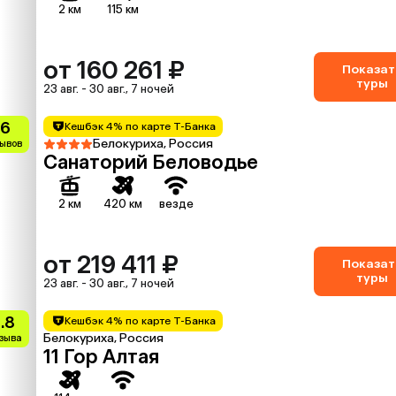
2 км
115 км
от 160 261 ₽
Показат
туры
23 авг. - 30 авг., 7 ночей
.6
Кешбэк 4% по карте Т-Банка
Белокуриха, Россия
зывов
Санаторий Беловодье
2 км
420 км
везде
от 219 411 ₽
Показат
туры
23 авг. - 30 авг., 7 ночей
.8
Кешбэк 4% по карте Т-Банка
Белокуриха, Россия
тзыва
11 Гор Алтая