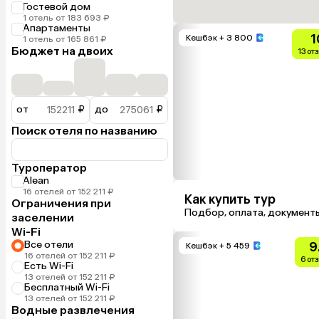
Гостевой дом
1 отель от 183 693 ₽
Апартаменты
1
Кешбэк
+ 3 800
1 отель от 165 861 ₽
Бюджет на двоих
13 от
от
₽
до
₽
Поиск отеля по названию
Туроператор
Alean
16 отелей от 152 211 ₽
Как купить тур
Ограничения при
Подбор, оплата, документ
заселении
Wi-Fi
Все отели
9
Кешбэк
+ 5 459
16 отелей от 152 211 ₽
6 от
Есть Wi-Fi
13 отелей от 152 211 ₽
Бесплатный Wi-Fi
13 отелей от 152 211 ₽
Водные развлечения