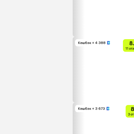
8
Кешбэк
+ 4 388
11 от
8
Кешбэк
+ 3 673
3 о