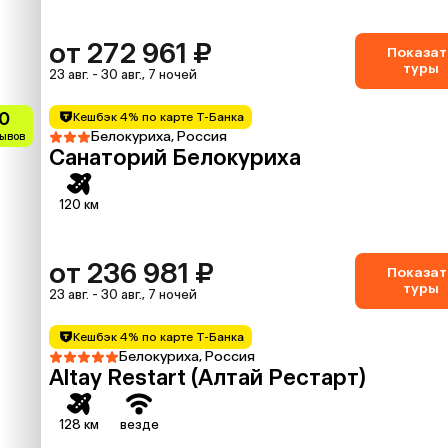
от 272 961 ₽
Показат
туры
23 авг. - 30 авг., 7 ночей
0
Кешбэк 4% по карте Т-Банка
Белокуриха, Россия
зывов
Санаторий Белокуриха
120 км
от 236 981 ₽
Показат
туры
23 авг. - 30 авг., 7 ночей
Кешбэк 4% по карте Т-Банка
Белокуриха, Россия
Altay Restart (Алтай Рестарт)
128 км
везде