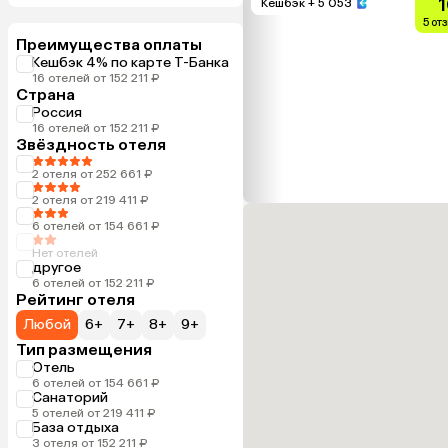
1
Кешбэк
+ 5 053
5 от
Преимущества оплаты
Кешбэк 4% по карте Т-Банка
16 отелей от 152 211 ₽
Страна
Россия
16 отелей от 152 211 ₽
Звёздность отеля
2 отеля от 252 661 ₽
2 отеля от 219 411 ₽
6 отелей от 154 661 ₽
Нет отелей
другое
6 отелей от 152 211 ₽
Рейтинг отеля
Любой
6+
7+
8+
9+
Тип размещения
Отель
6 отелей от 154 661 ₽
Санаторий
5 отелей от 219 411 ₽
База отдыха
3 отеля от 152 211 ₽