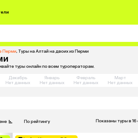
тели
из Перми
,
Туры на Алтай на двоих из Перми
ми
нивайте туры онлайн по всем туроператорам.
Декабрь
Январь
Февраль
Март
Нет данных
Нет данных
Нет данных
Нет данных
Показаны туры в 16
ене
По рейтингу