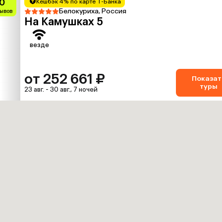
0
Кешбэк 4% по карте Т-Банка
Белокуриха, Россия
зывов
На Камушках 5
везде
от 252 661 ₽
Показат
туры
23 авг. - 30 авг., 7 ночей