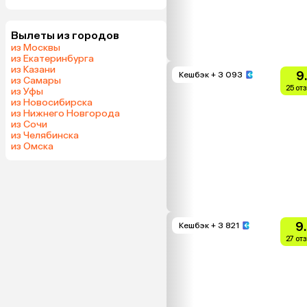
Вылеты из городов
из Москвы
из Екатеринбурга
из Казани
9
Кешбэк
+ 3 093
из Самары
25 от
из Уфы
из Новосибирска
из Нижнего Новгорода
из Сочи
из Челябинска
из Омска
9
Кешбэк
+ 3 821
27 от