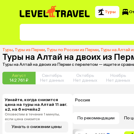
Туры
О
Туры
,
Туры из Перми
,
Туры по России из Перми
,
Туры на Алтай 
Туры на Алтай на двоих из Пер
Туры на Алтай на двоих из Перми с перелетом — ищите и срав
Август
Сентябрь
Октябрь
Ноябрь
142 761 ₽
Нет данных
Нет данных
Нет данных
Узнайте, когда снизится
Россия
цена на туры на Алтай 11 авг.
±2, на 6 ночей±2
Оповестим в течение 1 минуты,
По рекомендации
По ц
если цена снизится
Узнать о снижении цены