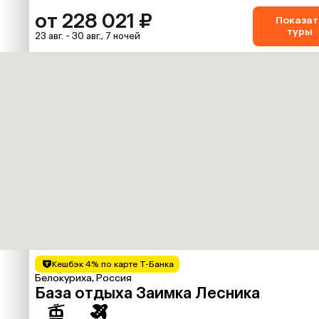
от 228 021 ₽
Показат
туры
23 авг. - 30 авг., 7 ночей
Кешбэк 4% по карте Т-Банка
Белокуриха, Россия
База отдыха Заимка Лесника