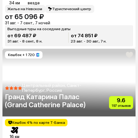
34 км
везде
Жилье на Невском
Туристический центр
от 65 096 ₽
31 авг. - 7 сент., 7 ночей
Выгодные туры на соседние даты
от 69 487 ₽
от 74 851 ₽
31 авг. - 8 сент., 8 н.
23 авг. - 30 авг., 7 н.
Кешбэк
+ 1 720
Центральный район, Санкт-
Петербург, Россия
Гранд Катарина Палас
9.6
(Grand Catherine Palace)
197 отзывов
Кешбэк 4% по карте Т-Банка
16 км