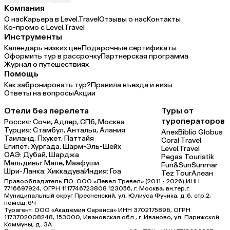
Компания
О нас
Карьера в Level.Travel
Отзывы о нас
Контакты
Ко-промо с Level.Travel
Инструменты
Календарь низких цен
Подарочные сертификаты
Оформить тур в рассрочку
Партнерская программа
Журнал о путешествиях
Помощь
Как забронировать тур?
Правила въезда и визы
Ответы на вопросы
Акции
Отели без перелета
Туры от
туроператоров
Россия:
Сочи,
Адлер,
СПб,
Москва
Турция:
Стамбул,
Анталья,
Алания
Anex
Biblio Globus
Таиланд:
Пхукет,
Паттайя
Coral Travel
Египет:
Хургада,
Шарм-Эль-Шейх
Level.Travel
ОАЭ:
Дубай,
Шарджа
Pegas Touristik
Мальдивы:
Мале,
Маафуши
Fun&Sun
Sunmar
Шри-Ланка:
Хиккадува
Индия:
Гоа
Tez Tour
Алеан
Правообладатель ПО: ООО «Левел Тревел» (2011 - 2026) ИНН
7716697924, ОГРН 1117746723808 123056, г. Москва, вн.тер.г.
Муниципальный округ Пресненский, ул. Юлиуса Фучика, д.6, стр.2,
помещ.6Ч
Турагент: ООО «Академия Сервиса» ИНН 3702175896, ОГРН
1173702008248, 153000, Ивановская обл., г. Иваново, ул. Парижской
Коммуны, д. ЗА