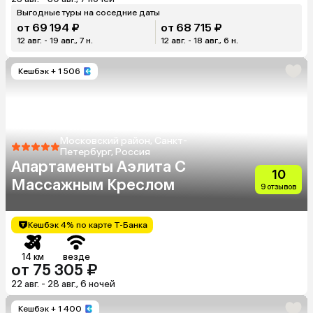
Выгодные туры на соседние даты
от 69 194 ₽
от 68 715 ₽
12 авг. - 19 авг., 7 н.
12 авг. - 18 авг., 6 н.
Кешбэк
+ 1 506
Московский район, Санкт-
Петербург, Россия
Апартаменты Аэлита С
10
Массажным Креслом
9 отзывов
Кешбэк 4% по карте Т-Банка
14 км
везде
от 75 305 ₽
22 авг. - 28 авг., 6 ночей
Кешбэк
+ 1 400