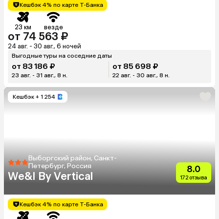
Кешбэк 4% по карте Т-Банка
23 км
везде
от 74 563 ₽
24 авг. - 30 авг., 6 ночей
Выгодные туры на соседние даты
от 83 186 ₽
от 85 698 ₽
23 авг. - 31 авг., 8 н.
22 авг. - 30 авг., 8 н.
Кешбэк
+ 1 254
Выборгский район, Санкт-
Петербург, Россия
8.0
We&I By Vertical
172 отзыва
Кешбэк 4% по карте Т-Банка