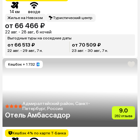
14 км
везде
Жилье на Невском
Туристический центр
от 66 466 ₽
22 авг. - 28 авг., 6 ночей
Выгодные туры на соседние даты
от 66 513 ₽
от 70 509 ₽
22 авг. - 29 авг., 7 н.
23 авг. - 30 авг., 7 н.
Кешбэк
+ 1 732
Адмиралтейский район, Санкт-
Петербург, Россия
9.0
Отель Амбассадор
282 отзыва
Кешбэк 4% по карте Т-Банка