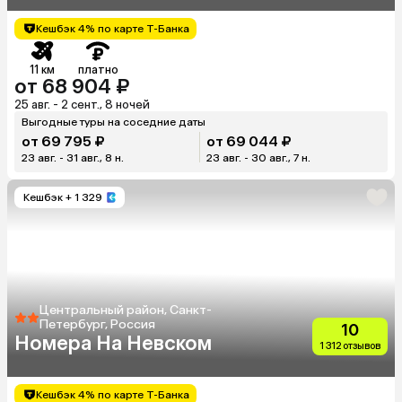
Кешбэк 4% по карте Т-Банка
11 км
платно
от 68 904 ₽
25 авг. - 2 сент., 8 ночей
Выгодные туры на соседние даты
от 69 795 ₽
от 69 044 ₽
23 авг. - 31 авг., 8 н.
23 авг. - 30 авг., 7 н.
Кешбэк
+ 1 329
Центральный район, Санкт-
Петербург, Россия
10
Номера На Невском
1 312 отзывов
Кешбэк 4% по карте Т-Банка