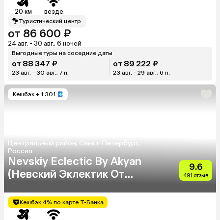
20 км
везде
Туристический центр
от 86 600 ₽
24 авг. - 30 авг., 6 ночей
Выгодные туры на соседние даты
от 88 347 ₽
от 89 222 ₽
23 авг. - 30 авг., 7 н.
23 авг. - 29 авг., 6 н.
Кешбэк
+ 1 301
Центральный район, Санкт-Петербург,
Россия
Nevskiy Eclectic By Akyan
9.6
(Невский Эклектик От
491 отзыв
Акян)
Кешбэк 4% по карте Т-Банка