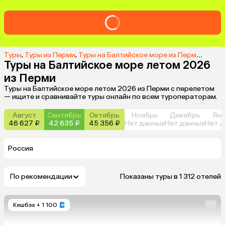
Туры
,
Туры из Перми
,
Туры на Балтийское море из Перми
,
Туры 
Туры на Балтийское море летом 2026
из Перми
Туры на Балтийское море летом 2026 из Перми с перелетом
— ищите и сравнивайте туры онлайн по всем туроператорам.
Август
Сентябрь
Октябрь
Ноябрь
Декабрь
Янв
46 627 ₽
42 635 ₽
45 356 ₽
Нет данных
Нет данных
Нет д
Россия
По рекомендации
Показаны туры в 1 312 отелей
Кешбэк
+ 1 100