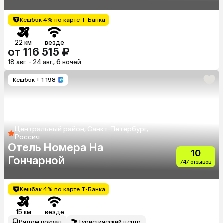
Кешбэк 4% по карте Т-Банка
22 км
везде
от 116 515 ₽
18 авг. - 24 авг., 6 ночей
Кешбэк
+ 1 198
Центральный район, Санкт-Петербург,
Россия
Отель Номера На
10
Гончарной
747 отзывов
Кешбэк 4% по карте Т-Банка
15 км
везде
Рядом вокзал
Туристический центр