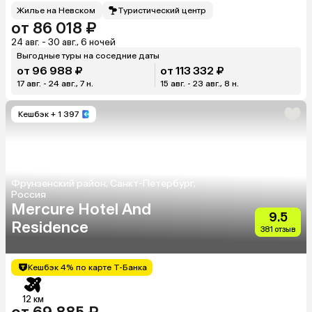
Жилье на Невском
Туристический центр
от 86 018 ₽
24 авг. - 30 авг., 6 ночей
Выгодные туры на соседние даты
от 96 988 ₽
от 113 332 ₽
17 авг. - 24 авг., 7 н.
15 авг. - 23 авг., 8 н.
Кешбэк
+ 1 397
Фрунзенский район, Санкт-Петербург,
Россия
Mercure Hotel And
9.5
Residence
381 отзыв
Кешбэк 4% по карте Т-Банка
12 км