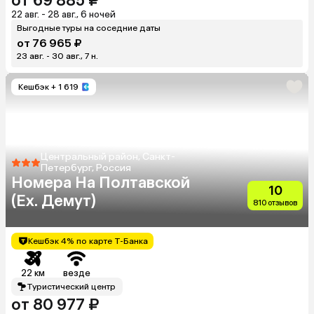
от 69 885 ₽
22 авг. - 28 авг., 6 ночей
Выгодные туры на соседние даты
от 76 965 ₽
23 авг. - 30 авг., 7 н.
Кешбэк
+ 1 619
Центральный район, Санкт-
Петербург, Россия
Номера На Полтавской
10
(Ex. Демут)
810 отзывов
Кешбэк 4% по карте Т-Банка
22 км
везде
Туристический центр
от 80 977 ₽