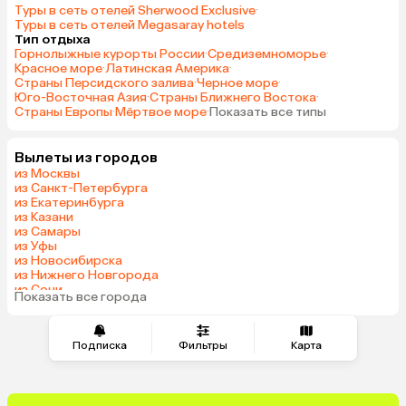
Туры в сеть отелей Sherwood Exclusive
·
Туры в сеть отелей Megasaray hotels
Тип отдыха
Горнолыжные курорты России
·
Средиземноморье
·
Красное море
·
Латинская Америка
·
Страны Персидского залива
·
Черное море
·
Юго-Восточная Азия
·
Страны Ближнего Востока
·
Страны Европы
·
Мёртвое море
·
Показать все типы
Вылеты из городов
из Москвы
из Санкт-Петербурга
из Екатеринбурга
из Казани
из Самары
из Уфы
из Новосибирска
из Нижнего Новгорода
из Сочи
Показать все города
из Челябинска
Подписка
Фильтры
Карта