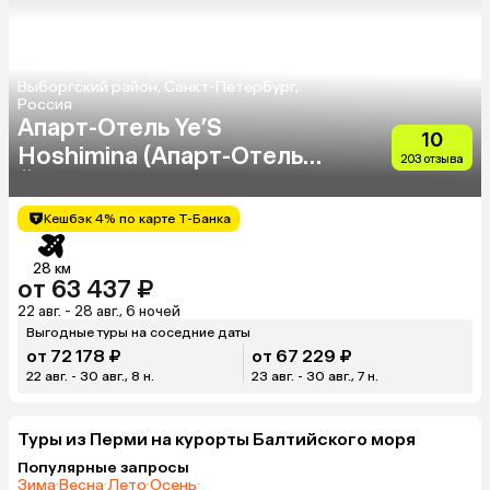
Выборгский район, Санкт-Петербург,
Россия
Апарт-Отель Ye’S
10
Hoshimina (Апарт-Отель
203 отзыва
Йес Хошимина)
Кешбэк 4% по карте Т-Банка
28 км
от 63 437 ₽
22 авг. - 28 авг., 6 ночей
Выгодные туры на соседние даты
от 72 178 ₽
от 67 229 ₽
22 авг. - 30 авг., 8 н.
23 авг. - 30 авг., 7 н.
Туры из Перми на курорты Балтийского моря
Популярные запросы
Зима
·
Весна
·
Лето
·
Осень
·