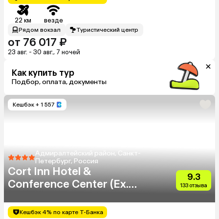
22 км
везде
Рядом вокзал
Туристический центр
от 76 017 ₽
23 авг. - 30 авг., 7 ночей
Как купить тур
Подбор, оплата, документы
Кешбэк
+ 1 557
Адмиралтейский район, Санкт-
Петербург, Россия
Cort Inn Hotel &
9.3
Conference Center (Ex.
133 отзыва
Courtyard Marriott
St.Petersburg Center
Кешбэк 4% по карте Т-Банка