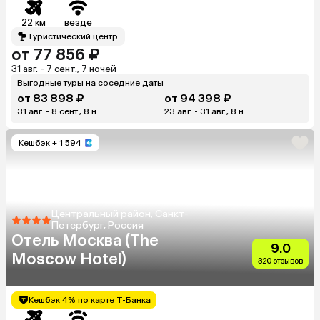
Hotel)
22 км
везде
Туристический центр
от 77 856 ₽
31 авг. - 7 сент., 7 ночей
Выгодные туры на соседние даты
от 83 898 ₽
от 94 398 ₽
31 авг. - 8 сент., 8 н.
23 авг. - 31 авг., 8 н.
Кешбэк
+ 1 594
Центральный район, Санкт-
Петербург, Россия
Отель Москва (The
9.0
Moscow Hotel)
320 отзывов
Кешбэк 4% по карте Т-Банка