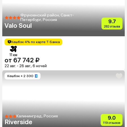
Фрунзенский район, Санкт-
Петербург, Россия
9.7
Valo Soul
282 отзыва
Кешбэк 4% по карте Т-Банка
11 км
от 67 742 ₽
22 авг. - 28 авг., 6 ночей
Кешбэк
+ 2 330
Калининград, Россия
9.0
Riverside
119 отзывов