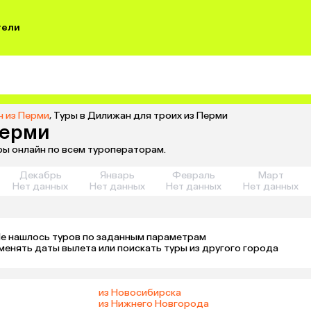
тели
н из Перми
,
Туры в Дилижан для троих из Перми
Перми
ры онлайн по всем туроператорам.
Декабрь
Январь
Февраль
Март
Нет данных
Нет данных
Нет данных
Нет данных
е нашлось туров по заданным параметрам 

менять даты вылета или поискать туры из другого города
из Новосибирска
из Нижнего Новгорода