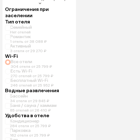
Ограничения при
заселении
Тип отеля
Семейный
Нет отелей
Романтик
1 отель от 38 088 ₽
Активный
3 отеля от 29 270 ₽
Wi-Fi
Все отели
304 отеля от 25 799 ₽
Есть Wi-Fi
270 отелей от 25 799 ₽
Бесплатный Wi-Fi
246 отелей от 25 952 ₽
Водные развлечения
Бассейн
34 отеля от 29 845 ₽
Баня / сауна / хаммам
85 отелей от 26 410 ₽
Удобства в отеле
Кондиционер
284 отеля от 25 799 ₽
Парковка
162 отеля от 25 799 ₽
Бар