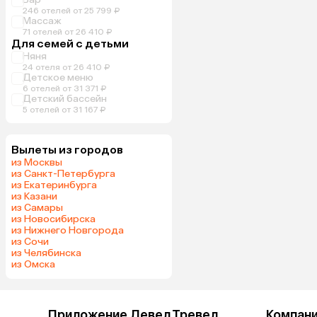
246 отелей от 25 799 ₽
Массаж
71 отелей от 26 410 ₽
Для семей с детьми
Няня
24 отеля от 26 410 ₽
Детское меню
6 отелей от 31 371 ₽
Детский бассейн
5 отелей от 31 167 ₽
Вылеты из городов
из Москвы
из Санкт-Петербурга
из Екатеринбурга
из Казани
из Самары
из Новосибирска
из Нижнего Новгорода
из Сочи
из Челябинска
из Омска
Приложение Левел.Тревел
Компан