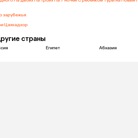
одного
·
На двоих
·
На троих
·
На 7 ночей
·
С ребенком
·
Туры на Новый 
о зарубежья
ри
·
Цахкадзор
другие страны
ссия
Египет
Абхазия