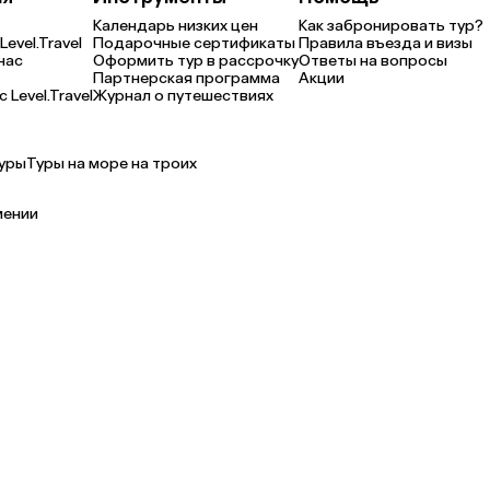
Календарь низких цен
Как забронировать тур?
Level.Travel
Подарочные сертификаты
Правила въезда и визы
нас
Оформить тур в рассрочку
Ответы на вопросы
Партнерская программа
Акции
 Level.Travel
Журнал о путешествиях
уры
Туры на море на троих
мении