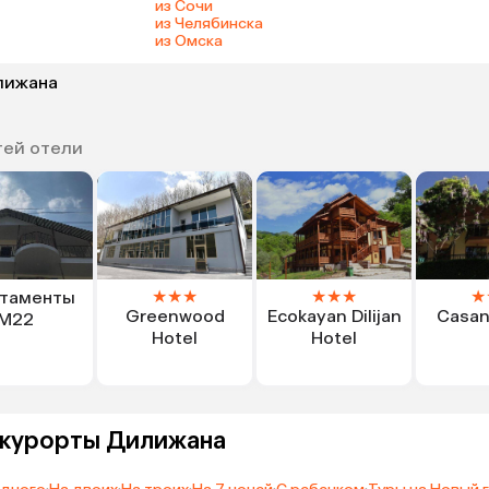
из Сочи
из Челябинска
из Омска
лижана
тей отели
★
★
★
★
★
★
★
таменты
Greenwood
Ecokayan Dilijan
Casan
M22
Hotel
Hotel
 курорты Дилижана