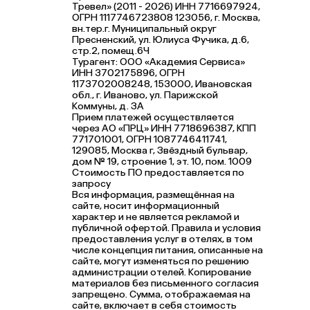
Тревел» (2011 - 2026) ИНН 7716697924,
ОГРН 1117746723808 123056, г. Москва,
вн.тер.г. Муниципальный округ
Пресненский, ул. Юлиуса Фучика, д.6,
стр.2, помещ.6Ч
Турагент: ООО «Академия Сервиса»
ИНН 3702175896, ОГРН
1173702008248, 153000, Ивановская
обл., г. Иваново, ул. Парижской
Коммуны, д. ЗА
Прием платежей осуществляется
через АО «ПРЦ» ИНН 7718696387, КПП
771701001, ОГРН 1087746411741,
129085, Москва г, Звёздный бульвар,
дом № 19, строение 1, эт. 10, пом. 1009
Стоимость ПО предоставляется по
запросу
Вся информация, размещённая на
сайте, носит информационный
характер и не является рекламой и
публичной офертой. Правила и условия
предоставления услуг в отелях, в том
числе концепция питания, описанные на
сайте, могут изменяться по решению
администрации отелей. Копирование
материалов без письменного согласия
запрещено. Сумма, отображаемая на
сайте, включает в себя стоимость