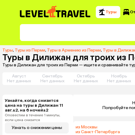
Туры
О
Туры
,
Туры из Перми
,
Туры в Армению из Перми
,
Туры в Дилижа
Туры в Дилижан для троих из 
Туры в Дилижан для троих из Перми — ищите и сравнивайте ту
Август
Сентябрь
Октябрь
Ноябрь
Нет данных
Нет данных
Нет данных
Нет данных
Узнайте, когда снизится
Н
цена на туры в Дилижан 11
 Попробуйте по
авг.±2, на 6 ночей±2
Оповестим в течение 1 минуты,
если цена снизится
из Москвы
Узнать о снижении цены
из Санкт-Петербурга