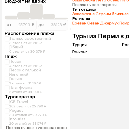
Зима
·
Весна
·
Лето
·
Осень
·
На 
Бюджет на двоих
Показать все запросы
Тип отдыха
Закавказье
·
Страны ближнег
Регионы
Ереван
·
Севан
·
Джермук
·
Гюм
от
₽
до
₽
Расположение пляжа
Туры из Перми в 
Только собственный
3 отеля от 32 251 ₽
Турция
Ро
Общий
6 отелей от 30 379 ₽
Гонконг
Пляж
Песок
4 отеля от 32 251 ₽
Песок с галькой
Нет отелей
Галька
2 отеля от 31 167 ₽
Платформа
2 отеля от 34 148 ₽
Туроператор
ICS Travel
262 отеля от 25 799 ₽
Pegast
30 отелей от 29 270 ₽
Intourist
20 отелей от 31 074 ₽
Показать всех туроператоров