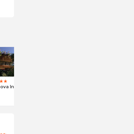
★
★
ova Inn