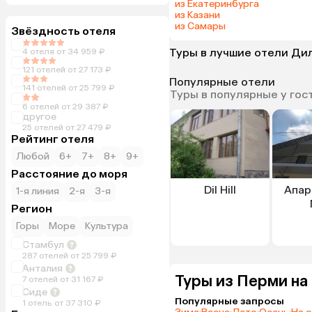
из Екатеринбурга
из Казани
из Самары
Звёздность отеля
Туры в лучшие отели Ди
4 отеля от 34 959 ₽
121 отелей от 27 173 ₽
Популярные отели
141 отелей от 25 799 ₽
Туры в популярные у гос
6 отелей от 29 387 ₽
другое
25 отелей от 27 479 ₽
Рейтинг отеля
Любой
6+
7+
8+
9+
Расстояние до моря
Dil Hill
Апар
1-я линия
2-я
3-я
Регион
Горы
Море
Культура
Стамбул
287 отелей от 25 799 ₽
Анталия
Туры из Перми на
7 отелей от 31 167 ₽
Сиде
Популярные запросы
1 отель от 37 310 ₽