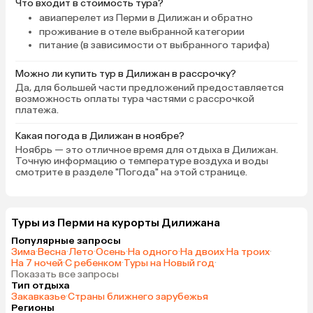
Что входит в стоимость тура?
авиаперелет из Перми в Дилижан и обратно
проживание в отеле выбранной категории
питание (в зависимости от выбранного тарифа)
Можно ли купить тур в Дилижан в рассрочку?
Да, для большей части предложений предоставляется
возможность оплаты тура частями с рассрочкой
платежа.
Какая погода в Дилижан в ноябре?
Ноябрь — это отличное время для отдыха в Дилижан.
Точную информацию о температуре воздуха и воды
смотрите в разделе "Погода" на этой странице.
Туры из Перми на курорты Дилижана
Популярные запросы
Зима
·
Весна
·
Лето
·
Осень
·
На одного
·
На двоих
·
На троих
·
На 7 ночей
·
С ребенком
·
Туры на Новый год
·
Показать все запросы
Тип отдыха
Закавказье
·
Страны ближнего зарубежья
Регионы