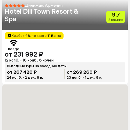
Дилижан, Армения
Hotel Dili Town Resort &
9.7
Spa
5 отзывов
Кешбэк 4% по карте Т-Банка
везде
от 231 992 ₽
12 нояб. - 18 нояб., 6 ночей
Выгодные туры на соседние даты
от 267 426 ₽
от 269 260 ₽
24 нояб. - 2 дек., 8 н.
23 нояб. - 1 дек., 8 н.