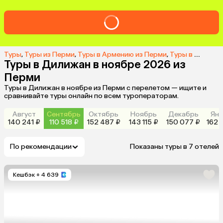
Туры
,
Туры из Перми
,
Туры в Армению из Перми
,
Туры в Дилижан из Перми
Туры в Дилижан в ноябре 2026 из
Перми
Туры в Дилижан в ноябре из Перми с перелетом — ищите и
сравнивайте туры онлайн по всем туроператорам.
Август
Сентябрь
Октябрь
Ноябрь
Декабрь
Янв
140 241 ₽
110 518 ₽
152 487 ₽
143 115 ₽
150 077 ₽
162 
По рекомендации
Показаны туры в 7 отелей
Кешбэк
+ 4 639