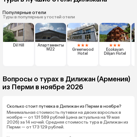
Популярные отели
Туры в популярные у гостей отели
★
★
★
★
★
★
Dil Hill
Апартаменты
M22
Greenwood
Ecokayan
C
Hotel
Dilijan Hotel
Вопросы о турах в Дилижан (Армения)
из Перми в ноябре 2026
Сколько стоит путевка в Дилижан из Перми в ноябре?
Минимальная стоимость путевки на двоих взрослых в
ноябре — от 131 589 рублей (цена актуальна на 19 мая
2026) за 14 ночей. Средняя стоимость тура в Дилижан из
Перми — от 173 129 рублей.