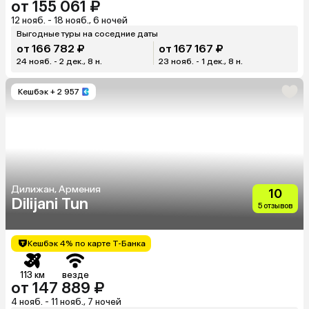
от 155 061 ₽
12 нояб. - 18 нояб., 6 ночей
Выгодные туры на соседние даты
от 166 782 ₽
от 167 167 ₽
24 нояб. - 2 дек., 8 н.
23 нояб. - 1 дек., 8 н.
Кешбэк
+ 2 957
Дилижан, Армения
10
Dilijani Tun
5 отзывов
Кешбэк 4% по карте Т-Банка
113 км
везде
от 147 889 ₽
4 нояб. - 11 нояб., 7 ночей