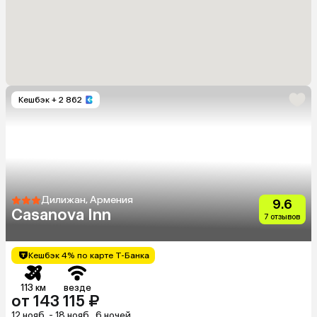
Кешбэк
+ 2 862
Дилижан, Армения
9.6
Casanova Inn
7 отзывов
Кешбэк 4% по карте Т-Банка
113 км
везде
от 143 115 ₽
12 нояб. - 18 нояб., 6 ночей