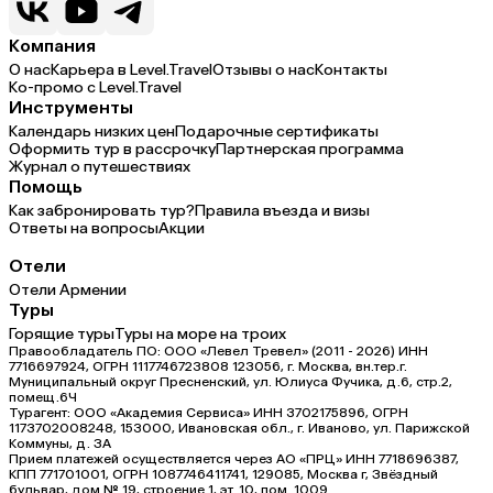
Компания
О нас
Карьера в Level.Travel
Отзывы о нас
Контакты
Ко-промо с Level.Travel
Инструменты
Календарь низких цен
Подарочные сертификаты
Оформить тур в рассрочку
Партнерская программа
Журнал о путешествиях
Помощь
Как забронировать тур?
Правила въезда и визы
Ответы на вопросы
Акции
Отели
Отели Армении
Туры
Горящие туры
Туры на море на троих
Правообладатель ПО: ООО «Левел Тревел» (2011 - 2026) ИНН
7716697924, ОГРН 1117746723808 123056, г. Москва, вн.тер.г.
Муниципальный округ Пресненский, ул. Юлиуса Фучика, д.6, стр.2,
помещ.6Ч
Турагент: ООО «Академия Сервиса» ИНН 3702175896, ОГРН
1173702008248, 153000, Ивановская обл., г. Иваново, ул. Парижской
Коммуны, д. ЗА
Прием платежей осуществляется через АО «ПРЦ» ИНН 7718696387,
КПП 771701001, ОГРН 1087746411741, 129085, Москва г, Звёздный
бульвар, дом № 19, строение 1, эт. 10, пом. 1009