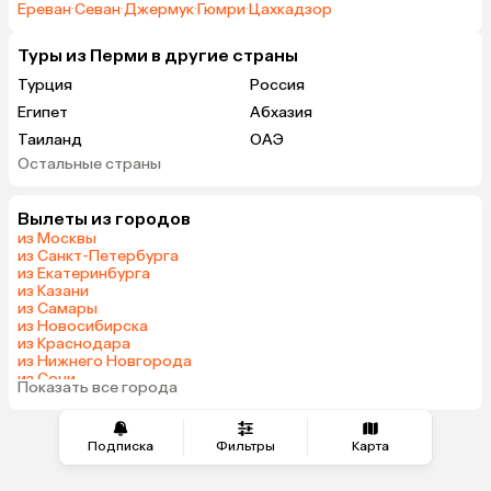
Ереван
·
Севан
·
Джермук
·
Гюмри
·
Цахкадзор
Туры из Перми в другие страны
Турция
Россия
Египет
Абхазия
Таиланд
ОАЭ
Остальные страны
Гонконг
Куба
Вылеты из городов
из Москвы
из Санкт-Петербурга
из Екатеринбурга
из Казани
из Самары
из Новосибирска
из Краснодара
из Нижнего Новгорода
из Сочи
Показать все города
из Челябинска
Подписка
Фильтры
Карта