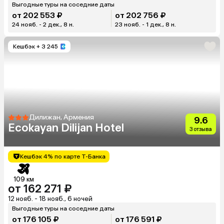
Выгодные туры на соседние даты
от 202 553 ₽
от 202 756 ₽
24 нояб. - 2 дек., 8 н.
23 нояб. - 1 дек., 8 н.
Кешбэк
+ 3 245
Дилижан, Армения
9.6
Ecokayan Dilijan Hotel
3 отзыва
Кешбэк 4% по карте Т-Банка
109 км
от 162 271 ₽
12 нояб. - 18 нояб., 6 ночей
Выгодные туры на соседние даты
от 176 105 ₽
от 176 591 ₽