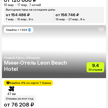
от 120 666 ₽
10 мар. - 17 мар., 7 ночей
Выгодные туры на соседние даты
от 154 486 ₽
от 156 746 ₽
7 мар. - 15 мар., 8 н.
19 мар. - 27 мар., 8 н.
Кешбэк
+ 1 524
Новый Афон, Абхазия
Мини-Отель Leon Beach
9.4
Hotel
30 отзывов
Кешбэк 4% по карте Т-Банка
47 км
Отзывы за этот год
от 76 208 ₽