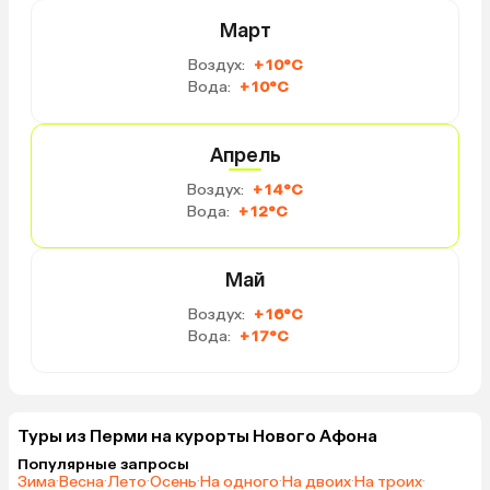
Март
Воздух:
+10°C
Вода:
+10°C
Апрель
Воздух:
+14°C
Вода:
+12°C
Май
Воздух:
+16°C
Вода:
+17°C
Туры из Перми на курорты Нового Афона
Популярные запросы
Зима
·
Весна
·
Лето
·
Осень
·
На одного
·
На двоих
·
На троих
·