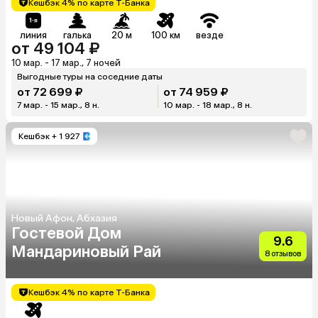
Кешбэк 4% по карте Т-Банка
линия
галька
20 м
100 км
везде
от 49 104 ₽
10 мар. - 17 мар., 7 ночей
Выгодные туры на соседние даты
от 72 699 ₽
от 74 959 ₽
7 мар. - 15 мар., 8 н.
10 мар. - 18 мар., 8 н.
Кешбэк
+ 1 927
Новый Афон, Абхазия
Гостевой Дом
9.6
Мандариновый Рай
8 отзывов
Кешбэк 4% по карте Т-Банка