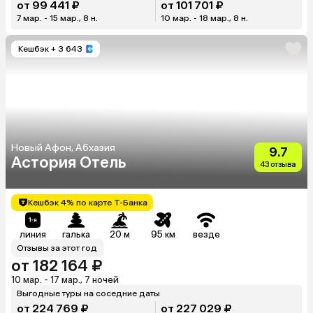
от 99 441 ₽
от 101 701 ₽
7 мар. - 15 мар., 8 н.
10 мар. - 18 мар., 8 н.
Кешбэк
+ 3 643
Новый Афон, Абхазия
9.7
Астория Отель
43 отзыва
Кешбэк 4% по карте Т-Банка
линия
галька
20 м
95 км
везде
Отзывы за этот год
от 182 164 ₽
10 мар. - 17 мар., 7 ночей
Выгодные туры на соседние даты
от 224 769 ₽
от 227 029 ₽