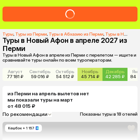
Туры
,
Туры из Перми
,
Туры в Абхазию из Перми
,
Туры в Новый Афон из Перми
Туры в Новый Афон в апреле 2027 из
Перми
Туры в Новый Афон в апреле из Перми с перелетом — ищите и
сравнивайте туры онлайн по всем туроператорам.
Август
Сентябрь
Октябрь
Ноябрь
Декабрь
Янв
77 181 ₽
59 016 ₽
54 512 ₽
45 714 ₽
42 285 ₽
84 2
из
Перми
на апрель
вылетов нет
мы показали туры
на
март
от 48 015 ₽
По рекомендации
Показаны туры в 18 отелей
Кешбэк
+ 1 157