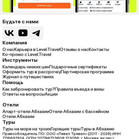
Будьте с нами
Компания
О нас
Карьера в Level.Travel
Отзывы о нас
Контакты
Ко-промо с Level.Travel
Инструменты
Календарь низких цен
Подарочные сертификаты
Оформить тур в рассрочку
Партнерская программа
Журнал о путешествиях
Помощь
Как забронировать тур?
Правила въезда и визы
Ответы на вопросы
Акции
Отели
Апарт-отели Абхазии
Отели Абхазии с бассейном
Отели Абхазии
Туры
Туры на море на троих
Горящие туры
Туры в Абхазию
Правообладатель ПО: ООО «Левел Тревел» (2011 - 2026) ИНН
7716697924, ОГРН 1117746723808 123056, г. Москва, вн.тер.г.