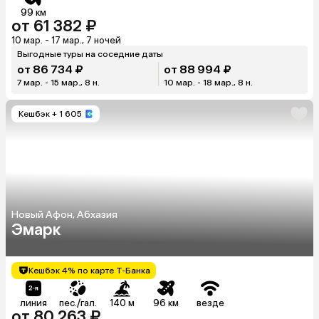
99 км
от 61 382 ₽
10 мар. - 17 мар., 7 ночей
Выгодные туры на соседние даты
от 86 734 ₽
от 88 994 ₽
7 мар. - 15 мар., 8 н.
10 мар. - 18 мар., 8 н.
Кешбэк
+ 1 605
Новый Афон, Абхазия
Эмарк
Кешбэк 4% по карте Т-Банка
линия
пес./гал.
140 м
96 км
везде
от 80 263 ₽