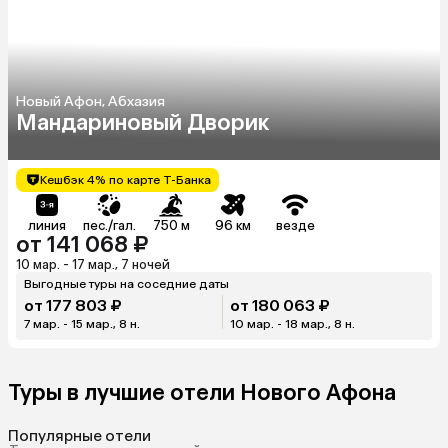
Новый Афон, Абхазия
Мандариновый Дворик
Кешбэк 4% по карте Т-Банка
линия
пес./гал.
750 м
96 км
везде
от 141 068 ₽
10 мар. - 17 мар., 7 ночей
Выгодные туры на соседние даты
от 177 803 ₽
от 180 063 ₽
7 мар. - 15 мар., 8 н.
10 мар. - 18 мар., 8 н.
Туры в лучшие отели Нового Афона
Популярные отели