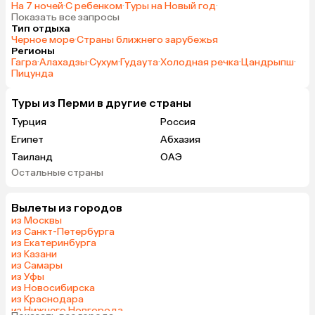
На 7 ночей
·
С ребенком
·
Туры на Новый год
·
Показать все запросы
Тип отдыха
Черное море
·
Страны ближнего зарубежья
Регионы
Гагра
·
Алахадзы
·
Сухум
·
Гудаута
·
Холодная речка
·
Цандрыпш
·
Пицунда
Туры из Перми в другие страны
Турция
Россия
Египет
Абхазия
Таиланд
ОАЭ
Остальные страны
Гонконг
Куба
Вылеты из городов
из Москвы
из Санкт-Петербурга
из Екатеринбурга
из Казани
из Самары
из Уфы
из Новосибирска
из Краснодара
из Нижнего Новгорода