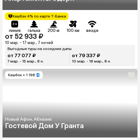
Кешбэк 4% по карте Т-Банка
линия
галька
200 м
100 км
везде
от 52 933 ₽
10 мар. - 17 мар., 7 ночей
Выгодные туры на соседние даты
от 77 077 ₽
от 79 337 ₽
7 мар. - 15 мар., 8 н.
10 мар. - 18 мар., 8 н.
Кешбэк
+ 1 198
Новый Афон, Абхазия
Гостевой Дом У Гранта