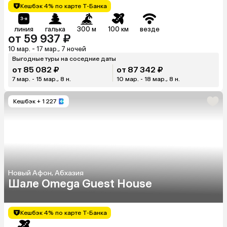
Кешбэк 4% по карте Т-Банка
линия
галька
300 м
100 км
везде
от 59 937 ₽
10 мар. - 17 мар., 7 ночей
Выгодные туры на соседние даты
от 85 082 ₽
от 87 342 ₽
7 мар. - 15 мар., 8 н.
10 мар. - 18 мар., 8 н.
Кешбэк
+ 1 227
Новый Афон, Абхазия
Шале Omega Guest House
Кешбэк 4% по карте Т-Банка