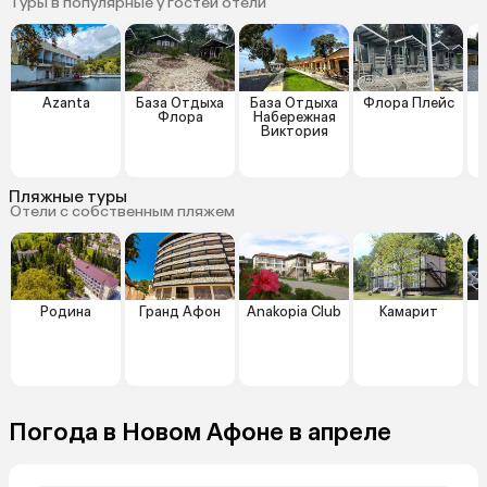
Туры в популярные у гостей отели
Azanta
База Отдыха
База Отдыха
Флора Плейс
О
Флора
Набережная
Виктория
Пляжные туры
Отели с собственным пляжем
Родина
Гранд Афон
Anakopia Club
Камарит
Погода в Новом Афоне в апреле