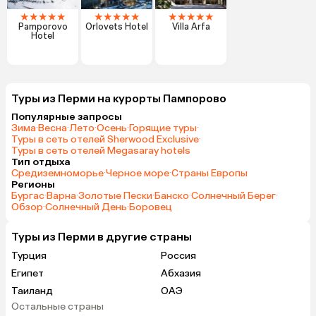
★
★
★
★
★
★
★
★
★
★
★
★
★
★
★
Pamporovo
Orlovets Hotel
Villa Arfa
Hotel
Туры из Перми на курорты Пампорово
Популярные запросы
Зима
·
Весна
·
Лето
·
Осень
·
Горящие туры
·
Туры в сеть отелей Sherwood Exclusive
·
Туры в сеть отелей Megasaray hotels
Тип отдыха
Средиземноморье
·
Черное море
·
Страны Европы
Регионы
Бургас
·
Варна
·
Золотые Пески
·
Банско
·
Солнечный Берег
·
Обзор
·
Солнечный День
·
Боровец
Туры из Перми в другие страны
Турция
Россия
Египет
Абхазия
Таиланд
ОАЭ
Остальные страны
Гонконг
Куба