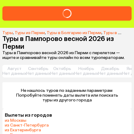
Туры
,
Туры из Перми
,
Туры в Болгарию из Перми
,
Туры в Пампорово из Перми
Туры в Пампорово весной 2026 из
Перми
Туры в Пампорово весной 2026 из Перми с перелетом —
ищите и сравнивайте туры онлайн по всем туроператорам.
Август
Сентябрь
Октябрь
Ноябрь
Декабрь
Янв
Нет данных
Нет данных
Нет данных
Нет данных
Нет данных
Нет д
Не нашлось туров по заданным параметрам 

 Попробуйте поменять даты вылета или поискать 
туры из другого города
Вылеты из городов
из Москвы
из Санкт-Петербурга
из Екатеринбурга