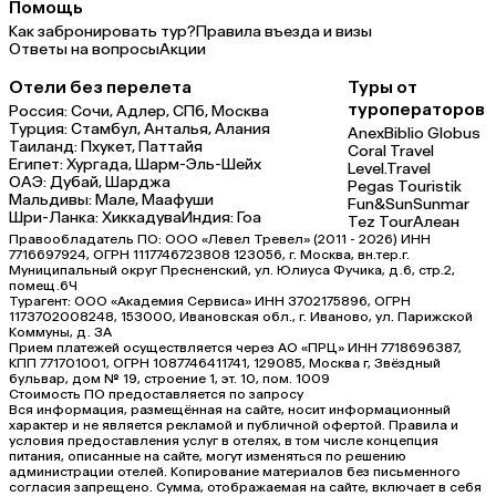
Помощь
Как забронировать тур?
Правила въезда и визы
Ответы на вопросы
Акции
Отели без перелета
Туры от
туроператоров
Россия:
Сочи,
Адлер,
СПб,
Москва
Турция:
Стамбул,
Анталья,
Алания
Anex
Biblio Globus
Таиланд:
Пхукет,
Паттайя
Coral Travel
Египет:
Хургада,
Шарм-Эль-Шейх
Level.Travel
ОАЭ:
Дубай,
Шарджа
Pegas Touristik
Мальдивы:
Мале,
Маафуши
Fun&Sun
Sunmar
Шри-Ланка:
Хиккадува
Индия:
Гоа
Tez Tour
Алеан
Правообладатель ПО: ООО «Левел Тревел» (2011 - 2026) ИНН
7716697924, ОГРН 1117746723808 123056, г. Москва, вн.тер.г.
Муниципальный округ Пресненский, ул. Юлиуса Фучика, д.6, стр.2,
помещ.6Ч
Турагент: ООО «Академия Сервиса» ИНН 3702175896, ОГРН
1173702008248, 153000, Ивановская обл., г. Иваново, ул. Парижской
Коммуны, д. ЗА
Прием платежей осуществляется через АО «ПРЦ» ИНН 7718696387,
КПП 771701001, ОГРН 1087746411741, 129085, Москва г, Звёздный
бульвар, дом № 19, строение 1, эт. 10, пом. 1009
Стоимость ПО предоставляется по запросу
Вся информация, размещённая на сайте, носит информационный
характер и не является рекламой и публичной офертой. Правила и
условия предоставления услуг в отелях, в том числе концепция
питания, описанные на сайте, могут изменяться по решению
администрации отелей. Копирование материалов без письменного
согласия запрещено. Сумма, отображаемая на сайте, включает в себя