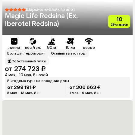
Шарм-эль-Шейх, Египет
Magic Life Redsina (Ex.
10
Iberotel Redsina)
29 отзывов
линия
пес./гал.
90 м
10 км
везде
Большая территория
Отзывы за этот год
Собственный пляж
от 274 723 ₽
4 мая - 10 мая, 6 ночей
Выгодные туры на соседние даты
от 299 191 ₽
от 306 663 ₽
5 мая - 13 мая, 8 н.
1 мая - 9 мая, 8 н.