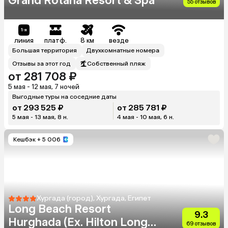
Grand Rotana Resort & Spa
55 отзывов
линия
платф.
8 км
везде
Большая территория
Двухкомнатные номера
Отзывы за этот год
Собственный пляж
от 281 708 ₽
5 мая - 12 мая, 7 ночей
Выгодные туры на соседние даты
от 293 525 ₽
от 285 781 ₽
5 мая - 13 мая, 8 н.
4 мая - 10 мая, 6 н.
Кешбэк
+ 5 006
Хургада (город), Хургада, Египет
Long Beach Resort
9.3
Hurghada (Ex. Hilton Long
69 отзывов