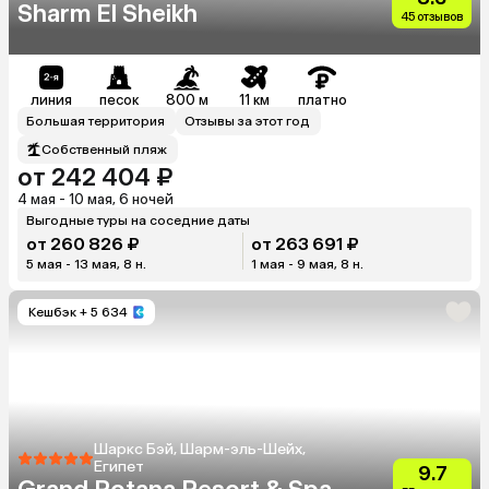
Sharm El Sheikh
45 отзывов
линия
песок
800 м
11 км
платно
Большая территория
Отзывы за этот год
Собственный пляж
от 242 404 ₽
4 мая - 10 мая, 6 ночей
Выгодные туры на соседние даты
от 260 826 ₽
от 263 691 ₽
5 мая - 13 мая, 8 н.
1 мая - 9 мая, 8 н.
Кешбэк
+ 5 634
Шаркс Бэй, Шарм-эль-Шейх,
Египет
9.7