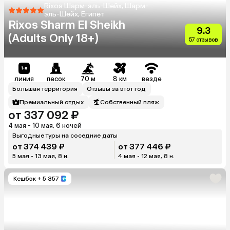
Rixos Шарм-эль-Шейх, Шарм-
эль-Шейх, Египет
Rixos Sharm El Sheikh
9.3
(Adults Only 18+)
57 отзывов
линия
песок
70 м
8 км
везде
Большая территория
Отзывы за этот год
Премиальный отдых
Собственный пляж
от 337 092 ₽
4 мая - 10 мая, 6 ночей
Выгодные туры на соседние даты
от 374 439 ₽
от 377 446 ₽
5 мая - 13 мая, 8 н.
4 мая - 12 мая, 8 н.
Кешбэк
+ 5 357