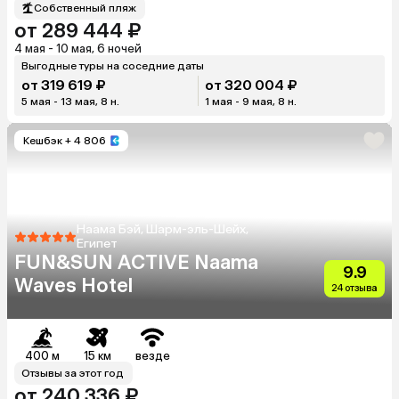
Собственный пляж
от 289 444 ₽
4 мая - 10 мая, 6 ночей
Выгодные туры на соседние даты
от 319 619 ₽
от 320 004 ₽
5 мая - 13 мая, 8 н.
1 мая - 9 мая, 8 н.
Кешбэк
+ 4 806
Наама Бэй, Шарм-эль-Шейх,
Египет
FUN&SUN ACTIVE Naama
9.9
Waves Hotel
24 отзыва
400 м
15 км
везде
Отзывы за этот год
от 240 336 ₽