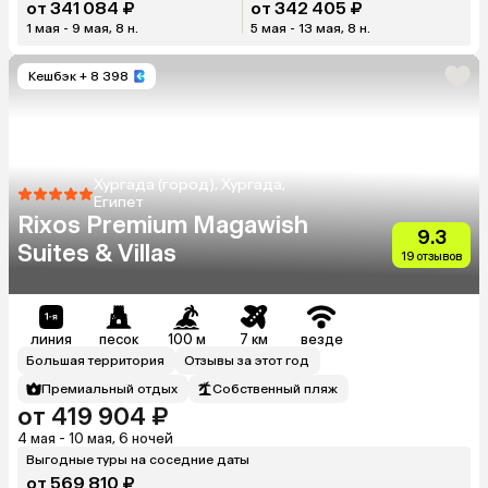
от 341 084 ₽
от 342 405 ₽
1 мая - 9 мая, 8 н.
5 мая - 13 мая, 8 н.
Кешбэк
+ 8 398
Хургада (город), Хургада,
Египет
Rixos Premium Magawish
9.3
Suites & Villas
19 отзывов
линия
песок
100 м
7 км
везде
Большая территория
Отзывы за этот год
Премиальный отдых
Собственный пляж
от 419 904 ₽
4 мая - 10 мая, 6 ночей
Выгодные туры на соседние даты
от 569 810 ₽