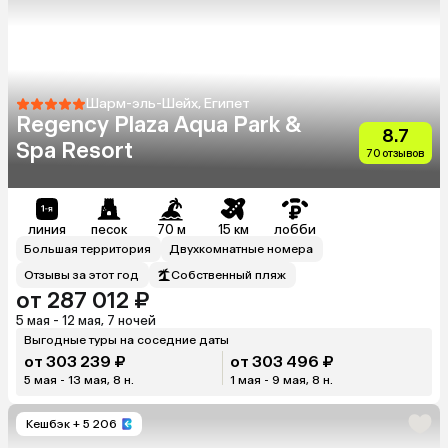
Шарм-эль-Шейх, Египет
Regency Plaza Aqua Park &
8.7
Spa Resort
70 отзывов
линия
песок
70 м
15 км
лобби
Большая территория
Двухкомнатные номера
Отзывы за этот год
Собственный пляж
от 287 012 ₽
5 мая - 12 мая, 7 ночей
Выгодные туры на соседние даты
от 303 239 ₽
от 303 496 ₽
5 мая - 13 мая, 8 н.
1 мая - 9 мая, 8 н.
Кешбэк
+ 5 206