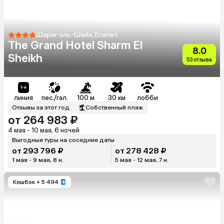
Шарм-эль-Шейх, Египет
The Grand Hotel Sharm El
8.0
Sheikh
53 отзыва
линия
пес./гал.
100 м
30 км
лобби
Отзывы за этот год
Собственный пляж
от 264 983 ₽
4 мая - 10 мая, 6 ночей
Выгодные туры на соседние даты
от 293 796 ₽
от 278 428 ₽
1 мая - 9 мая, 8 н.
5 мая - 12 мая, 7 н.
Кешбэк
+ 5 494