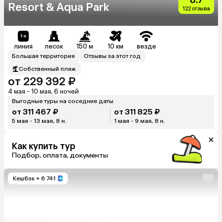
Resort & Aqua Park
122 отзыва
линия
песок
150 м
10 км
везде
Большая территория
Отзывы за этот год
Собственный пляж
от 229 392 ₽
4 мая - 10 мая, 6 ночей
Выгодные туры на соседние даты
от 311 467 ₽
от 311 825 ₽
5 мая - 13 мая, 8 н.
1 мая - 9 мая, 8 н.
Как купить тур
Подбор, оплата, документы
Кешбэк
+ 6 741