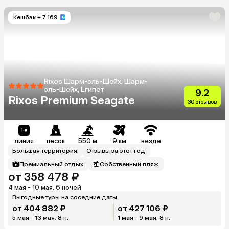
Кешбэк
+ 7 169
Rixos Шарм-эль-Шейх, Шарм-
эль-Шейх, Египет
9.2
Rixos Premium Seagate
30 отзывов
линия
песок
550 м
9 км
везде
Большая территория
Отзывы за этот год
Премиальный отдых
Собственный пляж
от 358 478 ₽
4 мая - 10 мая, 6 ночей
Выгодные туры на соседние даты
от 404 882 ₽
от 427 106 ₽
5 мая - 13 мая, 8 н.
1 мая - 9 мая, 8 н.