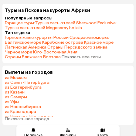
Туры из Пскова на курорты Африки
Популярные запросы
Горящие туры
·
Туры в сеть отелей Sherwood Exclusive
·
Туры в сеть отелей Megasaray hotels
Тип отдыха
Горнолыжные курорты России
·
Средиземноморье
·
Балтийское море
·
Карибские острова
·
Красное море
·
Латинская Америка
·
Страны Персидского залива
·
Черное море
·
Юго-Восточная Азия
·
Страны Ближнего Востока
·
Показать все типы
Вылеты из городов
из Москвы
из Санкт-Петербурга
из Екатеринбурга
из Казани
из Самары
из Уфы
из Новосибирска
из Краснодара
из Нижнего Новгорода
Показать все города
из Перми
Подписка
Фильтры
Карта