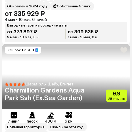
Обновлен в 2024 году
Собственный пляж
от 335 929 ₽
4 мая - 10 мая, 6 ночей
Выгодные туры на соседние даты
от 373 897 ₽
от 399 635 ₽
5 мая - 13 мая, 8 н.
1 мая - 9 мая, 8 н.
Кешбэк
+ 5 788
Шарм-эль-Шейх, Египет
Charmillion Gardens Aqua
9.9
Park Ssh (Ex.Sea Garden)
28 отзывов
линия
песок
400 м
5 км
Большая территория
Отзывы за этот год