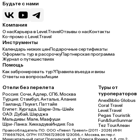
Будьте с нами
Компания
О нас
Карьера в Level.Travel
Отзывы о нас
Контакты
Ко-промо с Level.Travel
Инструменты
Календарь низких цен
Подарочные сертификаты
Оформить тур в рассрочку
Партнерская программа
Журнал о путешествиях
Помощь
Как забронировать тур?
Правила въезда и визы
Ответы на вопросы
Акции
Отели без перелета
Туры от
туроператоров
Россия:
Сочи,
Адлер,
СПб,
Москва
Турция:
Стамбул,
Анталья,
Алания
Anex
Biblio Globus
Таиланд:
Пхукет,
Паттайя
Coral Travel
Египет:
Хургада,
Шарм-Эль-Шейх
Level.Travel
ОАЭ:
Дубай,
Шарджа
Pegas Touristik
Мальдивы:
Мале,
Маафуши
Fun&Sun
Sunmar
Шри-Ланка:
Хиккадува
Индия:
Гоа
Tez Tour
Алеан
Правообладатель ПО: ООО «Левел Тревел» (2011 - 2026) ИНН
7716697924, ОГРН 1117746723808 123056, г. Москва, вн.тер.г.
Муниципальный округ Пресненский, ул. Юлиуса Фучика, д.6, стр.2,