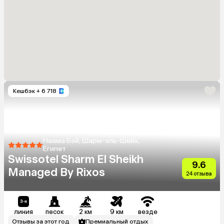
Кешбэк
+ 6 718
Наама Бэй, Шарм-эль-Шейх,
Египет
Swissotel Sharm El Sheikh
9.6
Managed By Rixos
24 отзыва
линия
песок
2 км
9 км
везде
Отзывы за этот год
Премиальный отдых