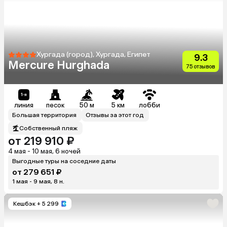
Хургада (город), Хургада, Египет
9.3
Mercure Hurghada
75 отзывов
линия
песок
50 м
5 км
лобби
Большая территория
Отзывы за этот год
Собственный пляж
от 219 910 ₽
4 мая - 10 мая, 6 ночей
Выгодные туры на соседние даты
от 279 651 ₽
1 мая - 9 мая, 8 н.
Кешбэк
+ 5 299