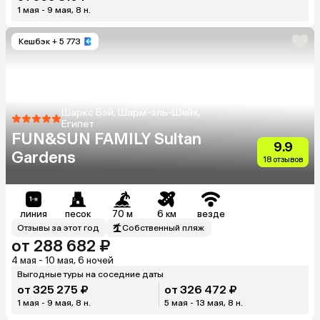
1 мая - 9 мая, 8 н.
Кешбэк
+ 5 773
Шаркс Бэй, Шарм-эль-Шейх,
Египет
FUN&SUN FAMILY Sultan
9.9
Gardens
18 отзывов
линия
песок
70 м
6 км
везде
Отзывы за этот год
Собственный пляж
от 288 682 ₽
4 мая - 10 мая, 6 ночей
Выгодные туры на соседние даты
от 325 275 ₽
от 326 472 ₽
1 мая - 9 мая, 8 н.
5 мая - 13 мая, 8 н.