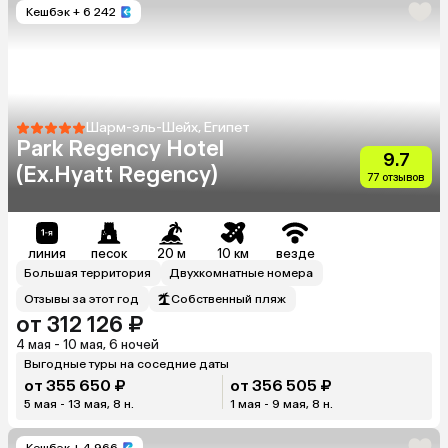
Кешбэк
+ 6 242
Шарм-эль-Шейх, Египет
Park Regency Hotel
9.7
(Ex.Hyatt Regency)
77 отзывов
линия
песок
20 м
10 км
везде
Большая территория
Двухкомнатные номера
Отзывы за этот год
Собственный пляж
от 312 126 ₽
4 мая - 10 мая, 6 ночей
Выгодные туры на соседние даты
от 355 650 ₽
от 356 505 ₽
5 мая - 13 мая, 8 н.
1 мая - 9 мая, 8 н.
Кешбэк
+ 4 966