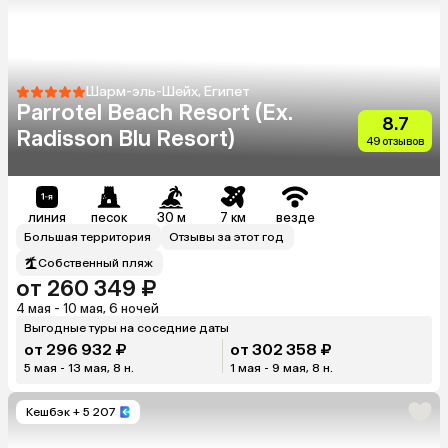
Шарм-эль-Шейх, Египет
Parrotel Beach Resort (Ex.
8.7
Radisson Blu Resort)
49 отзывов
линия
песок
30 м
7 км
везде
Большая территория
Отзывы за этот год
Собственный пляж
от 260 349 ₽
4 мая - 10 мая, 6 ночей
Выгодные туры на соседние даты
от 296 932 ₽
от 302 358 ₽
5 мая - 13 мая, 8 н.
1 мая - 9 мая, 8 н.
Кешбэк
+ 5 207