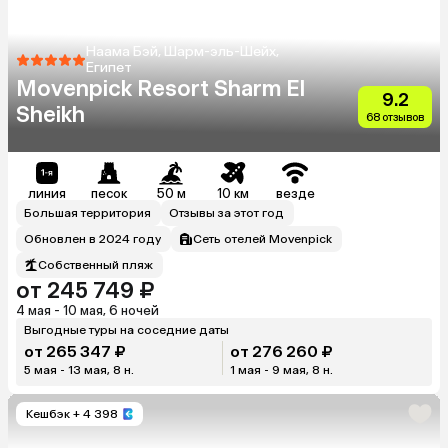
Наама Бэй, Шарм-эль-Шейх,
Египет
Movenpick Resort Sharm El
9.2
Sheikh
68 отзывов
линия
песок
50 м
10 км
везде
Большая территория
Отзывы за этот год
Обновлен в 2024 году
Сеть отелей Movenpick
Собственный пляж
от 245 749 ₽
4 мая - 10 мая, 6 ночей
Выгодные туры на соседние даты
от 265 347 ₽
от 276 260 ₽
5 мая - 13 мая, 8 н.
1 мая - 9 мая, 8 н.
Кешбэк
+ 4 398