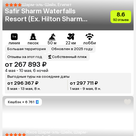
Шарм-эль-Шейх, Египет
Safir Sharm Waterfalls
8.6
Resort (Ex. Hilton Sharm
92 отзыва
Waterfalls Resort)
линия
песок
50 м
22 км
лобби
Большая территория
Обновлен в 2025 году
Отзывы за этот год
Собственный пляж
от 267 893 ₽
4 мая - 10 мая, 6 ночей
Выгодные туры на соседние даты
от 296 367 ₽
от 297 711 ₽
5 мая - 13 мая, 8 н.
1 мая - 9 мая, 8 н.
Кешбэк
+ 6 761
Rixos Шарм-эль-Шейх, Шарм-