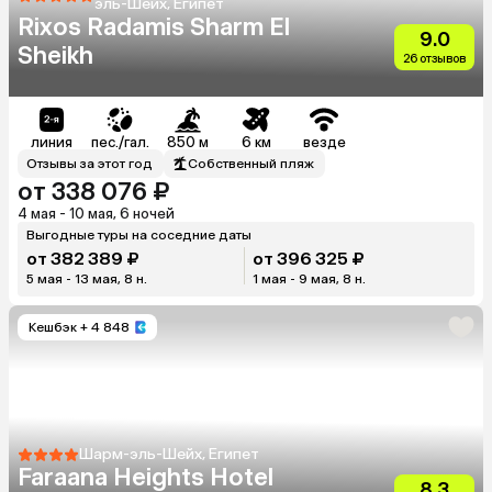
эль-Шейх, Египет
Rixos Radamis Sharm El
9.0
Sheikh
26 отзывов
линия
пес./гал.
850 м
6 км
везде
Отзывы за этот год
Собственный пляж
от 338 076 ₽
4 мая - 10 мая, 6 ночей
Выгодные туры на соседние даты
от 382 389 ₽
от 396 325 ₽
5 мая - 13 мая, 8 н.
1 мая - 9 мая, 8 н.
Кешбэк
+ 4 848
Шарм-эль-Шейх, Египет
Faraana Heights Hotel
8.3