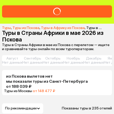
Туры
,
Туры из Пскова
,
Туры в Африку из Пскова
,
Туры в Страны Африки в мае 2026 из Пскова
Туры в Страны Африки в мае 2026 из
Пскова
Туры в Страны Африки в мае из Пскова с перелетом — ищите
и сравнивайте туры онлайн по всем туроператорам.
Август
Сентябрь
Октябрь
Ноябрь
Декабрь
Янв
Нет данных
Нет данных
Нет данных
Нет данных
Нет данных
Нет д
из
Пскова
вылетов нет
мы показали туры
из
Санкт-Петербурга
от 188 039 ₽
Туры из Москвы
от 148 477 ₽
По рекомендации
Показаны туры в 235 отелей