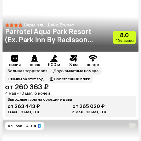
Шарм-эль-Шейх, Египет
Parrotel Aqua Park Resort
8.0
(Ex. Park Inn By Radisson
46 отзывов
Sharm)
линия
песок
600 м
8 км
везде
Большая территория
Двухкомнатные номера
Отзывы за этот год
Собственный пляж
от 260 363 ₽
4 мая - 10 мая, 6 ночей
Выгодные туры на соседние даты
от 263 443 ₽
от 265 020 ₽
1 мая - 9 мая, 8 н.
5 мая - 13 мая, 8 н.
Кешбэк
+ 4 914