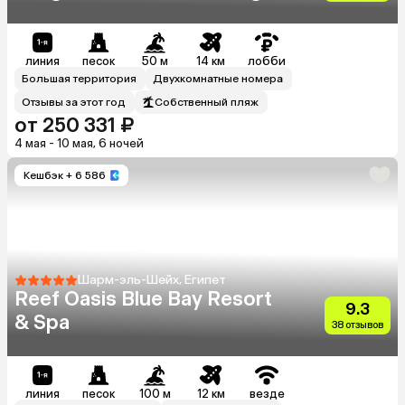
Beach Resort)
линия
песок
50 м
14 км
лобби
Большая территория
Двухкомнатные номера
Отзывы за этот год
Собственный пляж
от 250 331 ₽
4 мая - 10 мая, 6 ночей
Кешбэк
+ 6 586
Шарм-эль-Шейх, Египет
Reef Oasis Blue Bay Resort
9.3
& Spa
38 отзывов
линия
песок
100 м
12 км
везде