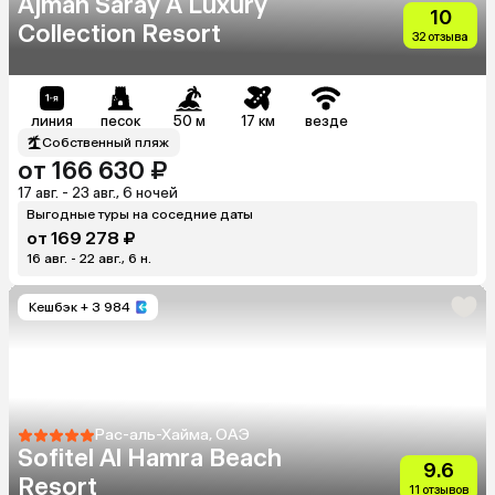
Ajman Saray A Luxury
10
Collection Resort
32 отзыва
линия
песок
50 м
17 км
везде
Собственный пляж
от 166 630 ₽
17 авг. - 23 авг., 6 ночей
Выгодные туры на соседние даты
от 169 278 ₽
16 авг. - 22 авг., 6 н.
Кешбэк
+ 3 984
Рас-аль-Хайма, ОАЭ
Sofitel Al Hamra Beach
9.6
Resort
11 отзывов