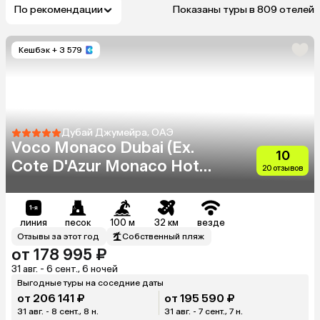
По рекомендации
Показаны туры в 809 отелей
Кешбэк
+ 3 579
Дубай Джумейра, ОАЭ
Voco Monaco Dubai (Ex.
10
Cote D'Azur Monaco Hotel)
20 отзывов
(Adults Only 18+)
линия
песок
100 м
32 км
везде
Отзывы за этот год
Собственный пляж
от 178 995 ₽
31 авг. - 6 сент., 6 ночей
Выгодные туры на соседние даты
от 206 141 ₽
от 195 590 ₽
31 авг. - 8 сент., 8 н.
31 авг. - 7 сент., 7 н.