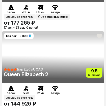
песок
250 м
35 км
везде
Отзывы за этот год
Собственный пляж
от 177 265 ₽
17 авг. - 23 авг., 6 ночей
Кешбэк
+ 2 898
Бар Дубай, ОАЭ
9.5
Queen Elizabeth 2
63 отзыва
песок
6 км
12 км
везде
Отзывы за этот год
от 144 926 ₽