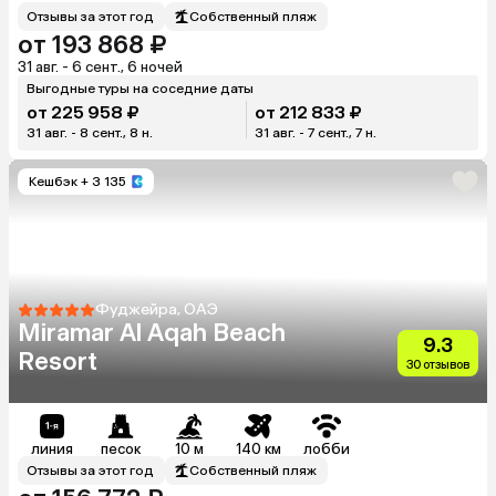
Отзывы за этот год
Собственный пляж
от 193 868 ₽
31 авг. - 6 сент., 6 ночей
Выгодные туры на соседние даты
от 225 958 ₽
от 212 833 ₽
31 авг. - 8 сент., 8 н.
31 авг. - 7 сент., 7 н.
Кешбэк
+ 3 135
Фуджейра, ОАЭ
Miramar Al Aqah Beach
9.3
Resort
30 отзывов
линия
песок
10 м
140 км
лобби
Отзывы за этот год
Собственный пляж