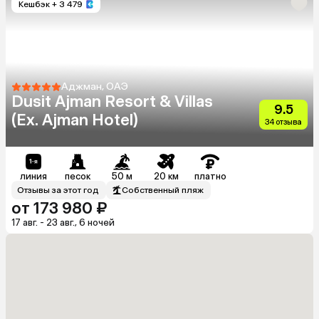
Кешбэк
+ 3 479
Аджман, ОАЭ
Dusit Ajman Resort & Villas
9.5
(Ex. Ajman Hotel)
34 отзыва
линия
песок
50 м
20 км
платно
Отзывы за этот год
Собственный пляж
от 173 980 ₽
17 авг. - 23 авг., 6 ночей