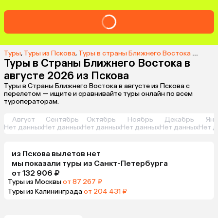
Туры
,
Туры из Пскова
,
Туры в страны Ближнего Востока из Пскова
Туры в Страны Ближнего Востока в
августе 2026 из Пскова
Туры в Страны Ближнего Востока в августе из Пскова с
перелетом — ищите и сравнивайте туры онлайн по всем
туроператорам.
Август
Сентябрь
Октябрь
Ноябрь
Декабрь
Янв
Нет данных
Нет данных
Нет данных
Нет данных
Нет данных
Нет д
из
Пскова
вылетов нет
мы показали туры
из
Санкт-Петербурга
от 132 906 ₽
Туры из Москвы
от 87 267 ₽
Туры из Калининграда
от 204 431 ₽