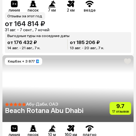
линия
песок
7 км
2 км
везде
Отзывы за этот год
от 164 814 ₽
31 авг. - 7 сент., 7 ночей
Выгодные туры на соседние даты
от 176 432 ₽
от 185 206 ₽
14 авг. - 21 авг., 7 н.
13 авг. - 20 авг., 7 н.
Кешбэк
+ 3 877
Абу-Даби, ОАЭ
9.7
Beach Rotana Abu Dhabi
17 отзывов
линия
песок
10 м
160 км
платно