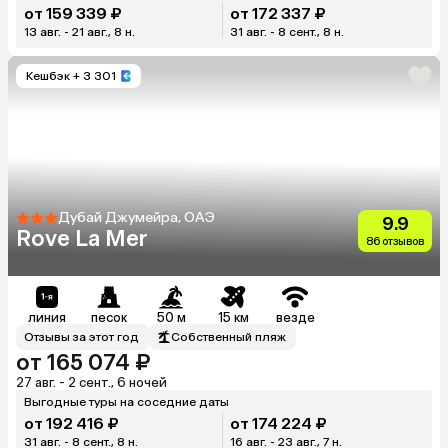
от 159 339 ₽
от 172 337 ₽
13 авг. - 21 авг., 8 н.
31 авг. - 8 сент., 8 н.
Кешбэк
+ 3 301
Дубай Джумейра, ОАЭ
9.9
Rove La Mer
86 отзывов
линия
песок
50 м
15 км
везде
Отзывы за этот год
Собственный пляж
от 165 074 ₽
27 авг. - 2 сент., 6 ночей
Выгодные туры на соседние даты
от 192 416 ₽
от 174 224 ₽
31 авг. - 8 сент., 8 н.
16 авг. - 23 авг., 7 н.