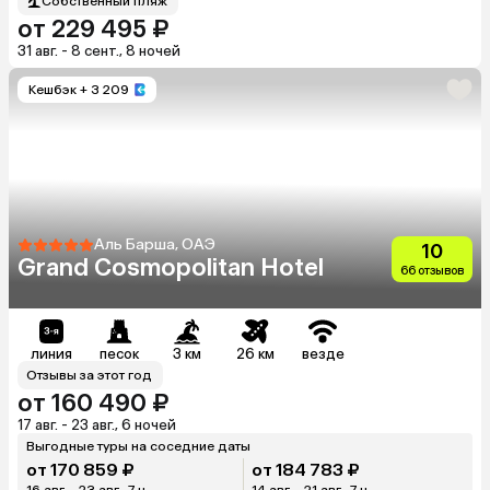
Собственный пляж
от 229 495 ₽
31 авг. - 8 сент., 8 ночей
Кешбэк
+ 3 209
Аль Барша, ОАЭ
10
Grand Cosmopolitan Hotel
66 отзывов
линия
песок
3 км
26 км
везде
Отзывы за этот год
от 160 490 ₽
17 авг. - 23 авг., 6 ночей
Выгодные туры на соседние даты
от 170 859 ₽
от 184 783 ₽
16 авг. - 23 авг., 7 н.
14 авг. - 21 авг., 7 н.