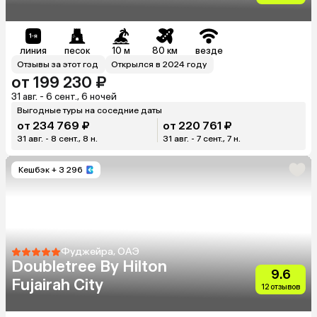
линия
песок
10 м
80 км
везде
Отзывы за этот год
Открылся в 2024 году
от 199 230 ₽
31 авг. - 6 сент., 6 ночей
Выгодные туры на соседние даты
от 234 769 ₽
от 220 761 ₽
31 авг. - 8 сент., 8 н.
31 авг. - 7 сент., 7 н.
Кешбэк
+ 3 296
Фуджейра, ОАЭ
Doubletree By Hilton
9.6
Fujairah City
12 отзывов