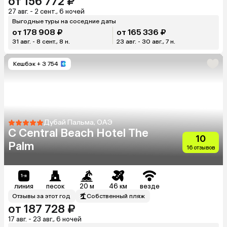
от 156 772 ₽
27 авг. - 2 сент., 6 ночей
Выгодные туры на соседние даты
от 178 908 ₽
от 165 336 ₽
31 авг. - 8 сент., 8 н.
23 авг. - 30 авг., 7 н.
Кешбэк
+ 3 754
Дубай Пальма, ОАЭ
C Central Beach Hotel The
10
Palm
16 отзывов
линия
песок
20 м
46 км
везде
Отзывы за этот год
Собственный пляж
от 187 728 ₽
17 авг. - 23 авг., 6 ночей