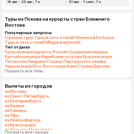
16 авг. - 23 авг., 7 н.
31 авг. - 7 сент., 7 н.
Туры из Пскова на курорты стран Ближнего
Востока
Популярные запросы
Горящие туры
·
Туры в сеть отелей Sherwood Exclusive
·
Туры в сеть отелей Megasaray hotels
Тип отдыха
Горнолыжные курорты России
·
Средиземноморье
·
Балтийское море
·
Карибские острова
·
Красное море
·
Латинская Америка
·
Страны Персидского залива
·
Черное море
·
Юго-Восточная Азия
·
Страны Европы
·
Показать все типы
Вылеты из городов
из Москвы
из Санкт-Петербурга
из Екатеринбурга
из Казани
из Самары
из Уфы
из Новосибирска
из Краснодара
из Нижнего Новгорода
Показать все города