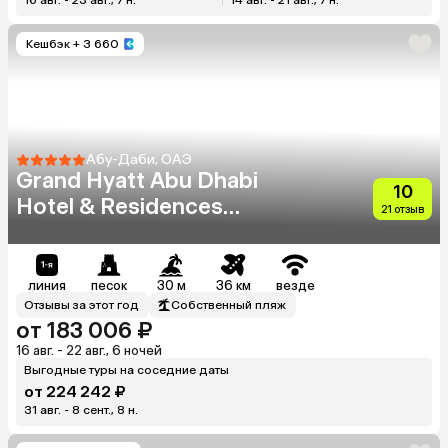
Кешбэк
+ 3 660
Абу-Даби, ОАЭ
Grand Hyatt Abu Dhabi
10
Hotel & Residences
21 отзыв
Emirates Pearl
линия
песок
30 м
36 км
везде
Отзывы за этот год
Собственный пляж
от 183 006 ₽
16 авг. - 22 авг., 6 ночей
Выгодные туры на соседние даты
от 224 242 ₽
31 авг. - 8 сент., 8 н.