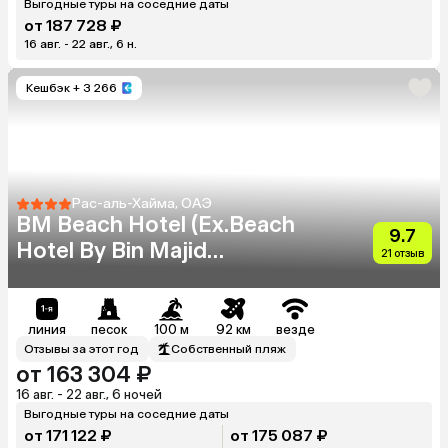
Выгодные туры на соседние даты
от 187 728 ₽
16 авг. - 22 авг., 6 н.
Кешбэк
+ 3 266
Рас-аль-Хайма, ОАЭ
BM Beach Hotel (Ex.Beach
9.7
Hotel By Bin Majid
21 отзыв
Hotels&Resorts)
линия
песок
100 м
92 км
везде
Отзывы за этот год
Собственный пляж
от 163 304 ₽
16 авг. - 22 авг., 6 ночей
Выгодные туры на соседние даты
от 171 122 ₽
от 175 087 ₽