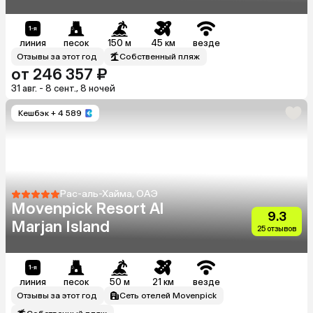
линия
песок
150 м
45 км
везде
Отзывы за этот год
Собственный пляж
от 246 357 ₽
31 авг. - 8 сент., 8 ночей
Кешбэк
+ 4 589
Рас-аль-Хайма, ОАЭ
Movenpick Resort Al
9.3
Marjan Island
25 отзывов
линия
песок
50 м
21 км
везде
Отзывы за этот год
Сеть отелей Movenpick