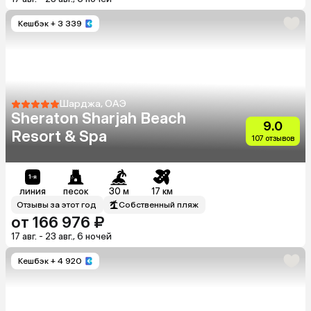
Кешбэк
+ 3 339
Шарджа, ОАЭ
Sheraton Sharjah Beach
9.0
Resort & Spa
107 отзывов
линия
песок
30 м
17 км
Отзывы за этот год
Собственный пляж
от 166 976 ₽
17 авг. - 23 авг., 6 ночей
Кешбэк
+ 4 920