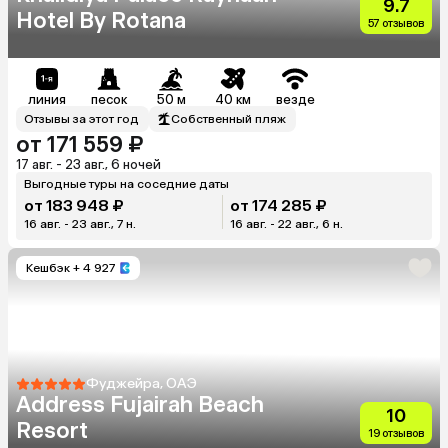
9.7
Hotel By Rotana
57 отзывов
линия
песок
50 м
40 км
везде
Отзывы за этот год
Собственный пляж
от 171 559 ₽
17 авг. - 23 авг., 6 ночей
Выгодные туры на соседние даты
от 183 948 ₽
от 174 285 ₽
16 авг. - 23 авг., 7 н.
16 авг. - 22 авг., 6 н.
Кешбэк
+ 4 927
Фуджейра, ОАЭ
Address Fujairah Beach
10
Resort
19 отзывов