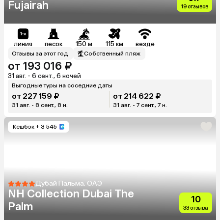
Fujairah
19 отзывов
линия
песок
150 м
115 км
везде
Отзывы за этот год
Собственный пляж
от 193 016 ₽
31 авг. - 6 сент., 6 ночей
Выгодные туры на соседние даты
от 227 159 ₽
от 214 622 ₽
31 авг. - 8 сент., 8 н.
31 авг. - 7 сент., 7 н.
Кешбэк
+ 3 545
Дубай Пальма, ОАЭ
NH Collection Dubai The
10
Palm
33 отзыва