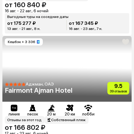
от 160 840 ₽
16 авг. - 22 авг., 6 ночей
Выгодные туры на соседние даты
от 175 277 ₽
от 167 345 ₽
13 авг. - 21 авг., 8 н.
16 авг. - 23 авг., 7 н.
Кешбэк
+ 3 336
Аджман, ОАЭ
9.5
Fairmont Ajman Hotel
39 отзывов
линия
песок
20 м
20 км
лобби
Отзывы за этот год
Собственный пляж
от 166 802 ₽
17 авг. - 23 авг., 6 ночей