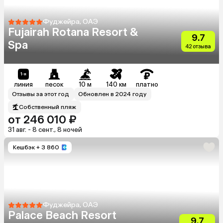
Фуджейра, ОАЭ
Fujairah Rotana Resort &
9.7
Spa
42 отзыва
линия
песок
10 м
140 км
платно
Отзывы за этот год
Обновлен в 2024 году
Собственный пляж
от 246 010 ₽
31 авг. - 8 сент., 8 ночей
Кешбэк
+ 3 860
Фуджейра, ОАЭ
Palace Beach Resort
9.7