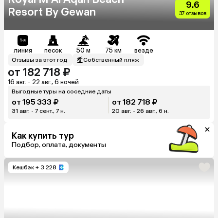
9.6
Resort By Gewan
37 отзывов
линия
песок
50 м
75 км
везде
Отзывы за этот год
Собственный пляж
от 182 718 ₽
16 авг. - 22 авг., 6 ночей
Выгодные туры на соседние даты
от 195 333 ₽
от 182 718 ₽
31 авг. - 7 сент., 7 н.
20 авг. - 26 авг., 6 н.
Как купить тур
Подбор, оплата, документы
Кешбэк
+ 3 228