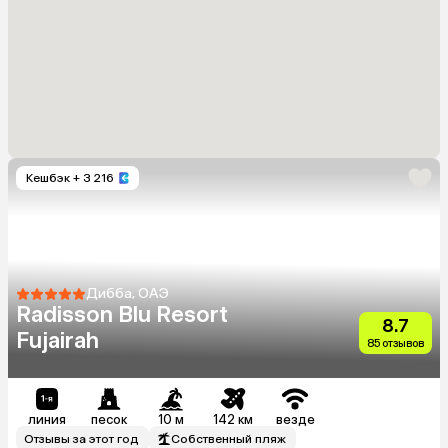
Кешбэк
+ 3 216
Дибба, ОАЭ
Radisson Blu Resort
8.7
Fujairah
85 отзывов
линия
песок
10 м
142 км
везде
Отзывы за этот год
Собственный пляж