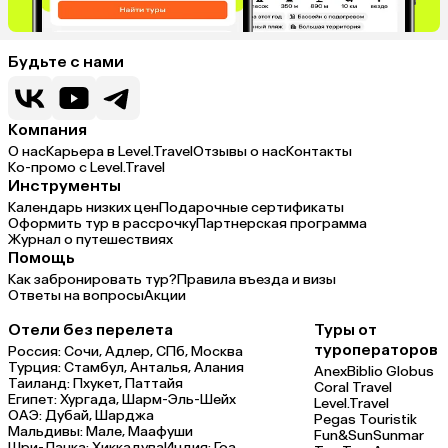
Будьте с нами
Компания
О нас
Карьера в Level.Travel
Отзывы о нас
Контакты
Ко-промо с Level.Travel
Инструменты
Календарь низких цен
Подарочные сертификаты
Оформить тур в рассрочку
Партнерская программа
Журнал о путешествиях
Помощь
Как забронировать тур?
Правила въезда и визы
Ответы на вопросы
Акции
Отели без перелета
Туры от
туроператоров
Россия:
Сочи,
Адлер,
СПб,
Москва
Турция:
Стамбул,
Анталья,
Алания
Anex
Biblio Globus
Таиланд:
Пхукет,
Паттайя
Coral Travel
Египет:
Хургада,
Шарм-Эль-Шейх
Level.Travel
ОАЭ:
Дубай,
Шарджа
Pegas Touristik
Мальдивы:
Мале,
Маафуши
Fun&Sun
Sunmar
Шри-Ланка:
Хиккадува
Индия:
Гоа