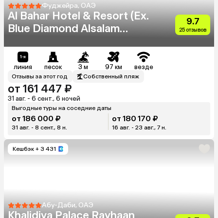
Фуджейра, ОАЭ
Al Bahar Hotel & Resort (Ex.
9.7
Blue Diamond Alsalam
25 отзывов
Resort)
линия
песок
3 м
97 км
везде
Отзывы за этот год
Собственный пляж
от 161 447 ₽
31 авг. - 6 сент., 6 ночей
Выгодные туры на соседние даты
от 186 000 ₽
от 180 170 ₽
31 авг. - 8 сент., 8 н.
16 авг. - 23 авг., 7 н.
Кешбэк
+ 3 431
Абу-Даби, ОАЭ
Khalidiya Palace Rayhaan