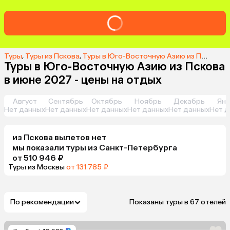
Туры
,
Туры из Пскова
,
Туры в Юго-Восточную Азию из Пскова
,
Т
Туры в Юго-Восточную Азию из Пскова
в июне 2027 - цены на отдых
Август
Сентябрь
Октябрь
Ноябрь
Декабрь
Янв
Нет данных
Нет данных
Нет данных
Нет данных
Нет данных
Нет д
из
Пскова
вылетов нет
мы показали туры
из
Санкт-Петербурга
от 510 946 ₽
Туры из Москвы
от 131 785 ₽
По рекомендации
Показаны туры в 67 отелей