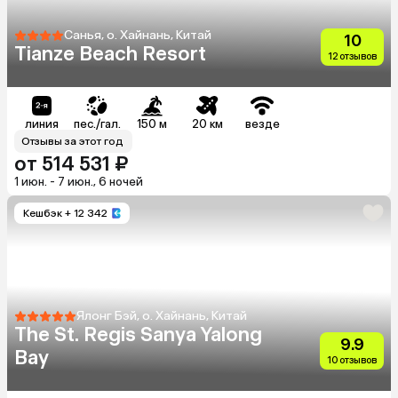
Санья, о. Хайнань, Китай
10
Tianze Beach Resort
12 отзывов
линия
пес./гал.
150 м
20 км
везде
Отзывы за этот год
от 514 531 ₽
1 июн. - 7 июн., 6 ночей
Кешбэк
+ 12 342
Ялонг Бэй, о. Хайнань, Китай
The St. Regis Sanya Yalong
9.9
Bay
10 отзывов