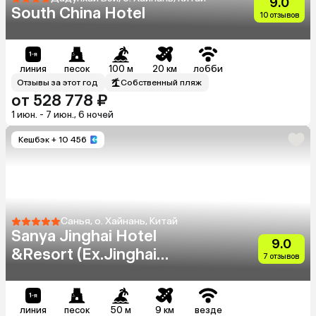
9.0
South China Hotel
10 отзывов
линия
песок
100 м
20 км
лобби
Отзывы за этот год
Собственный пляж
от 528 778 ₽
1 июн. - 7 июн., 6 ночей
Кешбэк
+ 10 456
Санья, о. Хайнань, Китай
Sanya Jinghai Hotel
9.0
&Resort (Ex.Jinghai
7 отзывов
International Holiday)
линия
песок
50 м
9 км
везде