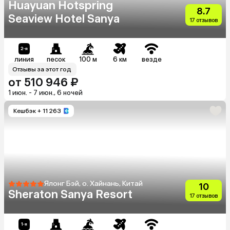
Huayuan Hotspring
8.7
Seaview Hotel Sanya
17 отзывов
линия
песок
100 м
6 км
везде
Отзывы за этот год
от 510 946 ₽
1 июн. - 7 июн., 6 ночей
Кешбэк
+ 11 263
Ялонг Бэй, о. Хайнань, Китай
10
Sheraton Sanya Resort
17 отзывов