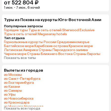
от 522 804 ₽
1 июн. - 7 июн., 6 ночей
Туры из Пскова на курорты Юго-Восточной Азии
Популярные запросы
Горящие туры
·
Туры в сеть отелей Sherwood Exclusive
·
Туры в сеть отелей Megasaray hotels
Тип отдыха
Горнолыжные курорты России
·
Средиземноморье
·
Балтийское море
·
Карибские острова
·
Красное море
·
Латинская Америка
·
Страны Персидского залива
·
Черное море
·
Страны Ближнего Востока
·
Страны Европы
·
Показать все типы
Вылеты из городов
из Москвы
из Санкт-Петербурга
из Екатеринбурга
из Казани
из Самары
из Уфы
из Новосибирска
из Краснодара
из Нижнего Новгорода
Показать все города
из Перми