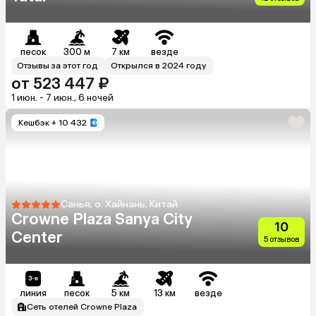
песок
300 м
7 км
везде
Отзывы за этот год
Открылся в 2024 году
от 523 447 ₽
1 июн. - 7 июн., 6 ночей
Кешбэк
+ 10 432
Санья, о. Хайнань, Китай
Crowne Plaza Sanya City
10
Center
5 отзывов
линия
песок
5 км
13 км
везде
Сеть отелей Crowne Plaza