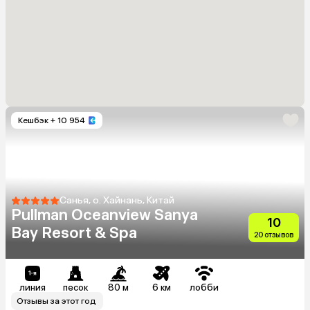
Кешбэк
+ 10 954
Санья, о. Хайнань, Китай
Pullman Oceanview Sanya
10
Bay Resort & Spa
20 отзывов
линия
песок
80 м
6 км
лобби
Отзывы за этот год