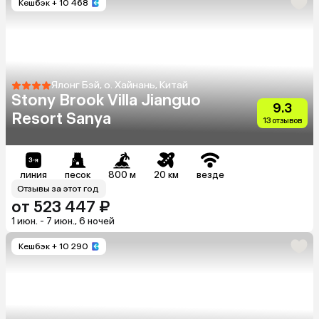
Кешбэк
+ 10 468
Ялонг Бэй, о. Хайнань, Китай
Stony Brook Villa Jianguo
9.3
Resort Sanya
13 отзывов
линия
песок
800 м
20 км
везде
Отзывы за этот год
от 523 447 ₽
1 июн. - 7 июн., 6 ночей
Кешбэк
+ 10 290