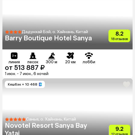
Дадунхай Бэй, о. Хайнань, Китай
8.2
Barry Boutique Hotel Sanya
18 отзывов
линия
песок
300 м
20 км
лобби
от 513 887 ₽
1 июн. - 7 июн., 6 ночей
Кешбэк
+ 10 468
Санья, о. Хайнань, Китай
Novotel Resort Sanya Bay
9.2
Yatai
12 отзывов