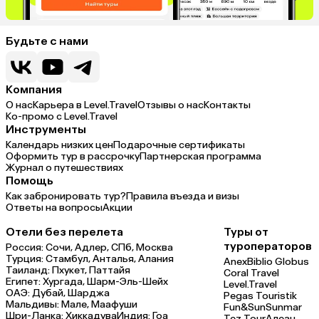
Будьте с нами
Компания
О нас
Карьера в Level.Travel
Отзывы о нас
Контакты
Ко-промо с Level.Travel
Инструменты
Календарь низких цен
Подарочные сертификаты
Оформить тур в рассрочку
Партнерская программа
Журнал о путешествиях
Помощь
Как забронировать тур?
Правила въезда и визы
Ответы на вопросы
Акции
Отели без перелета
Туры от
туроператоров
Россия:
Сочи,
Адлер,
СПб,
Москва
Турция:
Стамбул,
Анталья,
Алания
Anex
Biblio Globus
Таиланд:
Пхукет,
Паттайя
Coral Travel
Египет:
Хургада,
Шарм-Эль-Шейх
Level.Travel
ОАЭ:
Дубай,
Шарджа
Pegas Touristik
Мальдивы:
Мале,
Маафуши
Fun&Sun
Sunmar
Шри-Ланка:
Хиккадува
Индия:
Гоа
Tez Tour
Алеан