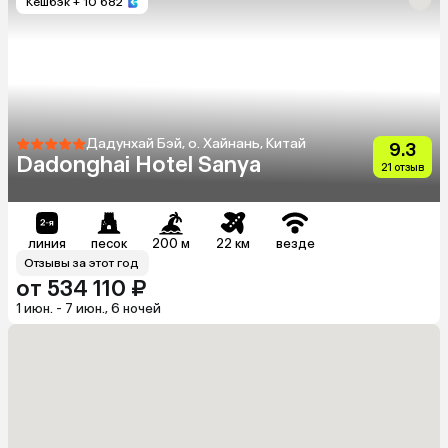
Кешбэк
+ 10 682
Дадунхай Бэй, о. Хайнань, Китай
9.3
Dadonghai Hotel Sanya
21 отзыв
линия
песок
200 м
22 км
везде
Отзывы за этот год
от 534 110 ₽
1 июн. - 7 июн., 6 ночей