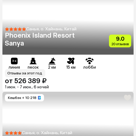
Санья, о. Хайнань, Китай
Phoenix Island Resort
9.0
Sanya
20 отзывов
линия
песок
2 км
15 км
лобби
Отзывы за этот год
от 526 389 ₽
1 июн. - 7 июн., 6 ночей
Кешбэк
+ 10 218
Санья, о. Хайнань, Китай