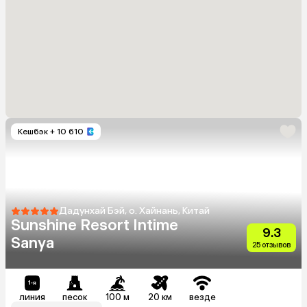
Кешбэк
+ 10 610
Дадунхай Бэй, о. Хайнань, Китай
Sunshine Resort Intime
9.3
Sanya
25 отзывов
линия
песок
100 м
20 км
везде