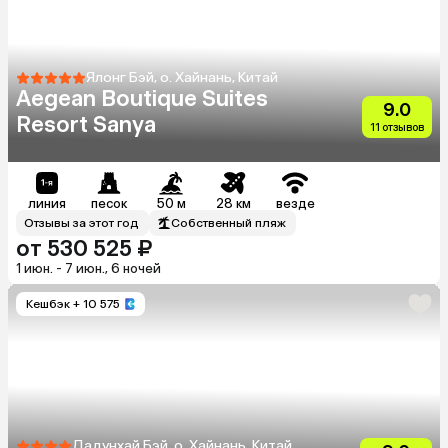
Ялонг Бэй, о. Хайнань, Китай
Aegean Boutique Suites
9.0
Resort Sanya
11 отзывов
линия
песок
50 м
28 км
везде
Отзывы за этот год
Собственный пляж
от 530 525 ₽
1 июн. - 7 июн., 6 ночей
Кешбэк
+ 10 575
Дадунхай Бэй, о. Хайнань, Китай