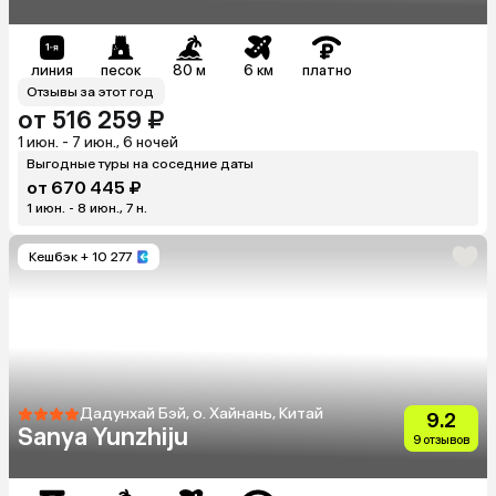
линия
песок
80 м
6 км
платно
Отзывы за этот год
от 516 259 ₽
1 июн. - 7 июн., 6 ночей
Выгодные туры на соседние даты
от 670 445 ₽
1 июн. - 8 июн., 7 н.
Кешбэк
+ 10 277
Дадунхай Бэй, о. Хайнань, Китай
9.2
Sanya Yunzhiju
9 отзывов