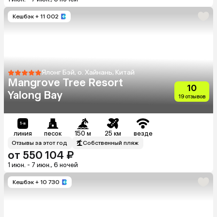
Кешбэк
+ 11 002
Ялонг Бэй, о. Хайнань, Китай
Mangrove Tree Resort
10
Yalong Bay
19 отзывов
линия
песок
150 м
25 км
везде
Отзывы за этот год
Собственный пляж
от 550 104 ₽
1 июн. - 7 июн., 6 ночей
Кешбэк
+ 10 730