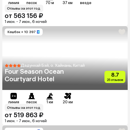
линия
песок
70 м
37 км
везде
Отзывы за этот год
от 563 156 ₽
1 июн. - 7 июн., 6 ночей
Кешбэк
+ 10 397
Дадунхай Бэй, о. Хайнань, Китай
Four Season Ocean
8.7
Courtyard Hotel
25 отзывов
линия
песок
1 км
20 км
Отзывы за этот год
от 519 863 ₽
1 июн. - 7 июн., 6 ночей