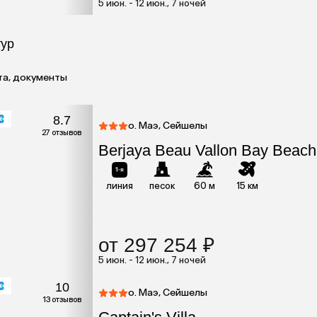
5 июн. - 12 июн., 7 ночей
тур
та, документы
8.7
о. Маэ, Сейшелы
27 отзывов
Berjaya Beau Vallon Bay Beach
линия
песок
60 м
15 км
от 297 254 ₽
5 июн. - 12 июн., 7 ночей
10
о. Маэ, Сейшелы
13 отзывов