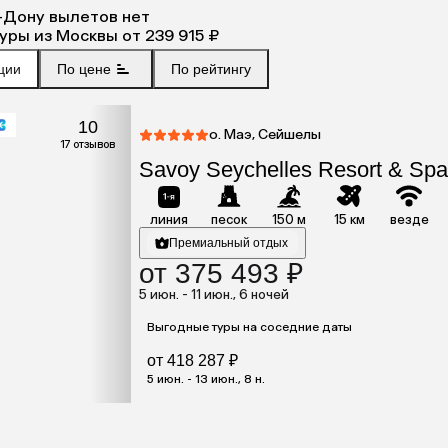
-Дону
вылетов нет
туры
из
Москвы
от 239 915 ₽
ции
По цене
По рейтингу
10
о. Маэ, Сейшелы
17 отзывов
Savoy Seychelles Resort & Spa
линия
песок
150 м
15 км
везде
Премиальный отдых
от 375 493 ₽
5 июн. - 11 июн., 6 ночей
Выгодные туры на соседние даты
от 418 287 ₽
5 июн. - 13 июн., 8 н.