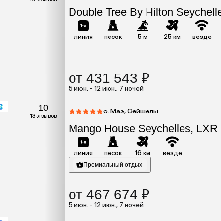
Double Tree By Hilton Seychel
линия
песок
5 м
25 км
везде
от 431 543 ₽
5 июн. - 12 июн., 7 ночей
10
о. Маэ, Сейшелы
13 отзывов
Mango House Seychelles, LXR 
линия
песок
16 км
везде
Премиальный отдых
от 467 674 ₽
5 июн. - 12 июн., 7 ночей