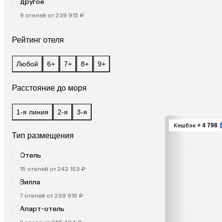
другое
9 отелей от 239 915 ₽
Рейтинг отеля
Любой
6+
7+
8+
9+
Расстояние до моря
1-я линия
2-я
3-я
Кешбэк
+ 4 798
Тип размещения
Отель
15 отелей от 242 153 ₽
Вилла
7 отелей от 239 915 ₽
Апарт-отель