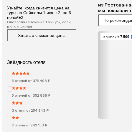
из
Ростова-на
Узнайте, когда снизится цена на
мы показали 
туры на Сейшелы 1 июн.±2, на 6
ночей±2
По рекоменда
Оповестим в течение 1 минуты, если
цена снизится
Узнать о снижении цены
Кешбэк
+ 7 509
Звёздность отеля
5 отелей от 375 493 ₽
5 отелей от 352 888 ₽
3 отеля от 254 943 ₽
2 отеля от 242 153 ₽