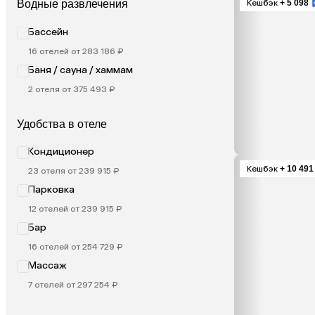
Кешбэк
+ 5 098
Водные развлечения
Бассейн
16 отелей от 283 186 ₽
Баня / сауна / хаммам
2 отеля от 375 493 ₽
Удобства в отеле
Кондиционер
Кешбэк
+ 10 491
23 отеля от 239 915 ₽
Парковка
12 отелей от 239 915 ₽
Бар
16 отелей от 254 729 ₽
Массаж
7 отелей от 297 254 ₽