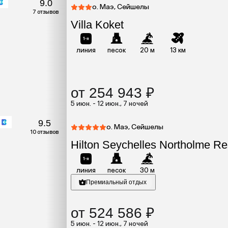
9.0
о. Маэ, Сейшелы
7 отзывов
Villa Koket
линия
песок
20 м
13 км
от 254 943 ₽
5 июн. - 12 июн., 7 ночей
9.5
о. Маэ, Сейшелы
10 отзывов
Hilton Seychelles Northolme Re
линия
песок
30 м
Премиальный отдых
от 524 586 ₽
5 июн. - 12 июн., 7 ночей