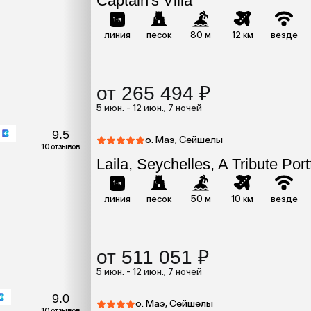
Captain's Villa
линия
песок
80 м
12 км
везде
от 265 494 ₽
5 июн. - 12 июн., 7 ночей
9.5
о. Маэ, Сейшелы
10 отзывов
Laila, Seychelles, A Tribute Port
линия
песок
50 м
10 км
везде
от 511 051 ₽
5 июн. - 12 июн., 7 ночей
9.0
о. Маэ, Сейшелы
10 отзывов