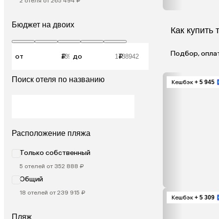
2 отеля от 265 494 ₽
Бюджет на двоих
Как купить 
Подбор, опла
от
₽
до
₽
Поиск отеля по названию
Кешбэк
+ 5 945
Расположение пляжа
Только собственный
5 отелей от 352 888 ₽
Общий
18 отелей от 239 915 ₽
Кешбэк
+ 5 309
Пляж