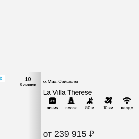
10
о. Маэ, Сейшелы
6 отзывов
La Villa Therese
линия
песок
50 м
10 км
везде
от 239 915 ₽