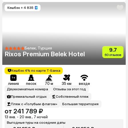
Кешбэк
+ 4 835
Белек, Турция
9.7
Rixos Premium Belek Hotel
60 отзывов
Кешбэк 4% по карте Т-Банка
линия
песок
70 м
35 км
везде
Двухкомнатные номера
Отзывы за этот год
Премиальный отдых
Собственный пляж
Пляж с «Голубым флагом»
Большая территория
от 241 789 ₽
13 янв. - 20 янв., 7 ночей
Выгодные туры на соседние даты