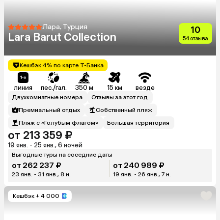
Лара, Турция
10
Lara Barut Collection
54 отзыва
Кешбэк 4% по карте Т-Банка
линия
пес./гал.
350 м
15 км
везде
Двухкомнатные номера
Отзывы за этот год
Премиальный отдых
Собственный пляж
Пляж с «Голубым флагом»
Большая территория
от 213 359 ₽
19 янв. - 25 янв., 6 ночей
Выгодные туры на соседние даты
от 262 237 ₽
от 240 989 ₽
23 янв. - 31 янв., 8 н.
19 янв. - 26 янв., 7 н.
Кешбэк
+ 4 000