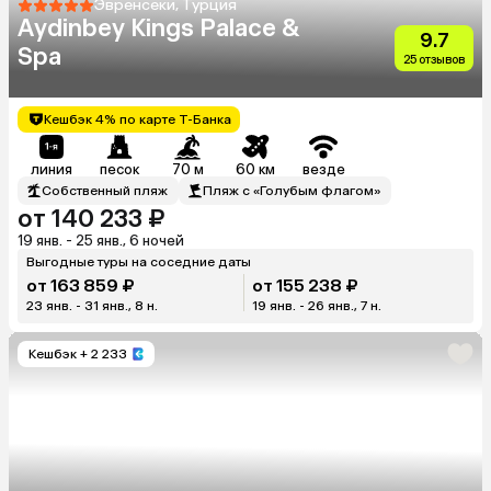
Эвренсеки, Турция
Aydinbey Kings Palace &
9.7
Spa
25 отзывов
Кешбэк 4% по карте Т-Банка
линия
песок
70 м
60 км
везде
Собственный пляж
Пляж с «Голубым флагом»
от 140 233 ₽
19 янв. - 25 янв., 6 ночей
Выгодные туры на соседние даты
от 163 859 ₽
от 155 238 ₽
23 янв. - 31 янв., 8 н.
19 янв. - 26 янв., 7 н.
Кешбэк
+ 2 233