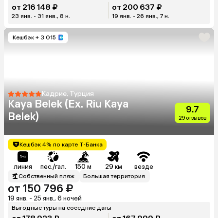
от 216 148 ₽
от 200 637 ₽
23 янв. - 31 янв., 8 н.
19 янв. - 26 янв., 7 н.
Кешбэк
+ 3 015
Кадрие, Турция
Kaya Belek (Ex. Riu Kaya
9.7
Belek)
29 отзывов
Кешбэк 4% по карте Т-Банка
линия
пес./гал.
150 м
29 км
везде
Собственный пляж
Большая территория
от 150 796 ₽
19 янв. - 25 янв., 6 ночей
Выгодные туры на соседние даты