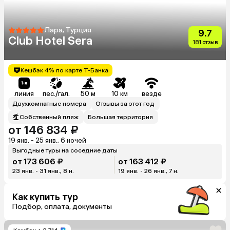
Лара, Турция
9.7
Club Hotel Sera
181 отзыв
Кешбэк 4% по карте Т-Банка
линия
пес./гал.
50 м
10 км
везде
Двухкомнатные номера
Отзывы за этот год
Собственный пляж
Большая территория
от 146 834 ₽
19 янв. - 25 янв., 6 ночей
Выгодные туры на соседние даты
от 173 606 ₽
от 163 412 ₽
23 янв. - 31 янв., 8 н.
19 янв. - 26 янв., 7 н.
Как купить тур
Подбор, оплата, документы