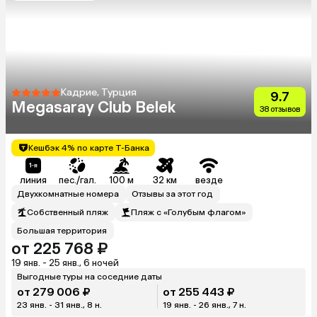
Кадрие, Турция
9.7
Megasaray Club Belek
38 отзывов
Кешбэк 4% по карте Т-Банка
линия
пес./гал.
100 м
32 км
везде
Двухкомнатные номера
Отзывы за этот год
Собственный пляж
Пляж с «Голубым флагом»
Большая территория
от 225 768 ₽
19 янв. - 25 янв., 6 ночей
Выгодные туры на соседние даты
от 279 006 ₽
от 255 443 ₽
23 янв. - 31 янв., 8 н.
19 янв. - 26 янв., 7 н.