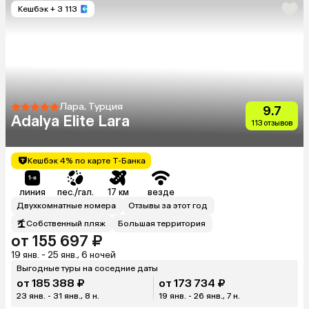
Кешбэк
+ 3 113
Лара, Турция
9.7
Adalya Elite Lara
113 отзывов
Кешбэк 4% по карте Т-Банка
линия
пес./гал.
17 км
везде
Двухкомнатные номера
Отзывы за этот год
Собственный пляж
Большая территория
от 155 697 ₽
19 янв. - 25 янв., 6 ночей
Выгодные туры на соседние даты
от 185 388 ₽
от 173 734 ₽
23 янв. - 31 янв., 8 н.
19 янв. - 26 янв., 7 н.