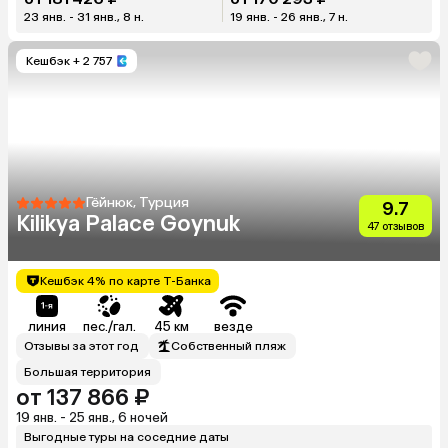
23 янв. - 31 янв., 8 н.
19 янв. - 26 янв., 7 н.
Кешбэк
+ 2 757
Гёйнюк, Турция
9.7
Kilikya Palace Goynuk
47 отзывов
Кешбэк 4% по карте Т-Банка
линия
пес./гал.
45 км
везде
Отзывы за этот год
Собственный пляж
Большая территория
от 137 866 ₽
19 янв. - 25 янв., 6 ночей
Выгодные туры на соседние даты