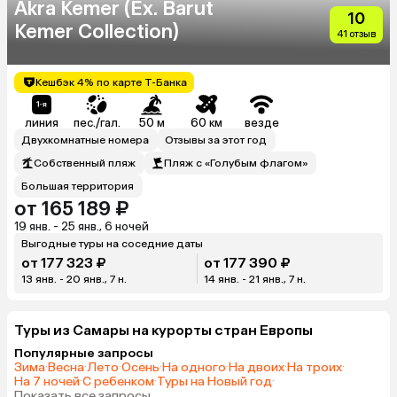
Akra Kemer (Ex. Barut
10
Kemer Collection)
41 отзыв
Кешбэк 4% по карте Т-Банка
линия
пес./гал.
50 м
60 км
везде
Двухкомнатные номера
Отзывы за этот год
Собственный пляж
Пляж с «Голубым флагом»
Большая территория
от 165 189 ₽
19 янв. - 25 янв., 6 ночей
Выгодные туры на соседние даты
от 177 323 ₽
от 177 390 ₽
13 янв. - 20 янв., 7 н.
14 янв. - 21 янв., 7 н.
Туры из Самары на курорты cтран Европы
Популярные запросы
Зима
·
Весна
·
Лето
·
Осень
·
На одного
·
На двоих
·
На троих
·
На 7 ночей
·
С ребенком
·
Туры на Новый год
·
Показать все запросы