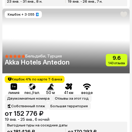
23 янв. - 31 янв., 8 н.
19 янв. - 26 янв., 7 н.
Кешбэк
+ 3 055
Бельдиби, Турция
9.6
Akka Hotels Antedon
143 отзыва
Кешбэк 4% по карте Т-Банка
линия
пес./гал.
50 м
41 км
везде
Двухкомнатные номера
Отзывы за этот год
Собственный пляж
Большая территория
от 152 776 ₽
19 янв. - 25 янв., 6 ночей
Выгодные туры на соседние даты
от 181 426 ₽
от 170 293 ₽