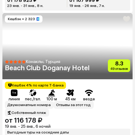
от 178 923 ₽
от 167 999 ₽
23 янв. - 31 янв., 8 н.
19 янв. - 26 янв., 7 н.
Кешбэк
+ 2 323
Конаклы, Турция
8.3
Beach Club Doganay Hotel
49 отзывов
Кешбэк 4% по карте Т-Банка
линия
пес./гал.
100 м
45 км
везде
Двухкомнатные номера
Отзывы за этот год
Собственный пляж
от 116 178 ₽
19 янв. - 25 янв., 6 ночей
Выгодные туры на соседние даты