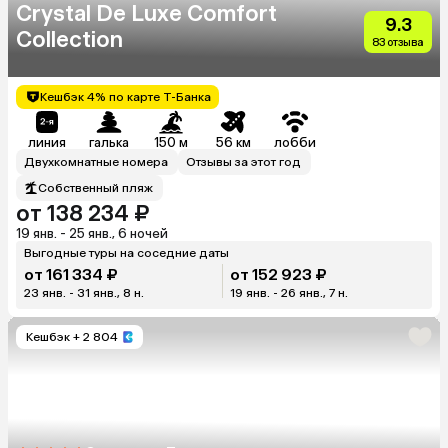
Crystal De Luxe Comfort
9.3
Collection
83 отзыва
Кешбэк 4% по карте Т-Банка
линия
галька
150 м
56 км
лобби
Двухкомнатные номера
Отзывы за этот год
Собственный пляж
от 138 234 ₽
19 янв. - 25 янв., 6 ночей
Выгодные туры на соседние даты
от 161 334 ₽
от 152 923 ₽
23 янв. - 31 янв., 8 н.
19 янв. - 26 янв., 7 н.
Кешбэк
+ 2 804