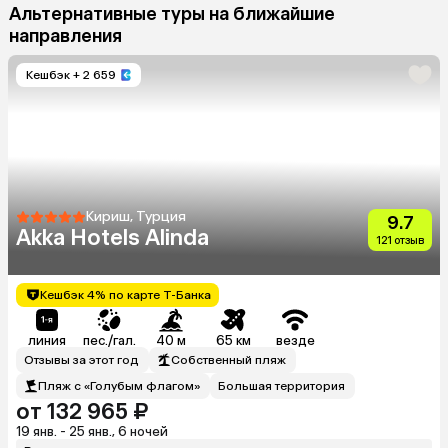
Альтернативные туры на ближайшие
направления
Кешбэк
+ 2 659
Кириш, Турция
9.7
Akka Hotels Alinda
121 отзыв
Кешбэк 4% по карте Т-Банка
линия
пес./гал.
40 м
65 км
везде
Отзывы за этот год
Собственный пляж
Пляж с «Голубым флагом»
Большая территория
от 132 965 ₽
19 янв. - 25 янв., 6 ночей