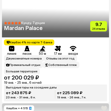
Кунду, Турция
9.7
Mardan Palace
24 отзыва
Кешбэк 4% по карте Т-Банка
линия
песок
50 м
17 км
везде
Двухкомнатные номера
Отзывы за этот год
Премиальный отдых
Собственный пляж
Большая территория
от 200 029 ₽
19 янв. - 25 янв., 6 ночей
Выгодные туры на соседние даты
от 243 875 ₽
от 225 089 ₽
23 янв. - 31 янв., 8 н.
19 янв. - 26 янв., 7 н.
Кешбэк
+ 4 515