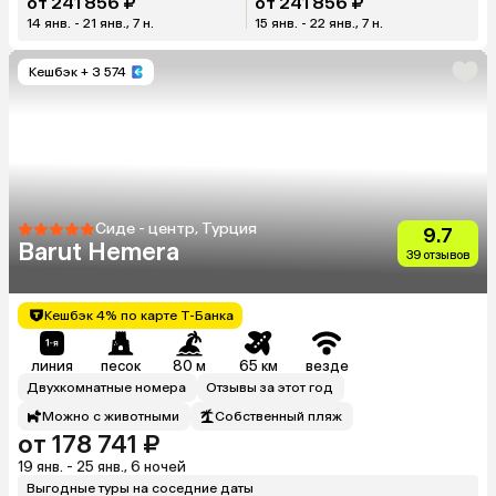
от 241 856 ₽
от 241 856 ₽
14 янв. - 21 янв., 7 н.
15 янв. - 22 янв., 7 н.
Кешбэк
+ 3 574
Сиде - центр, Турция
9.7
Barut Hemera
39 отзывов
Кешбэк 4% по карте Т-Банка
линия
песок
80 м
65 км
везде
Двухкомнатные номера
Отзывы за этот год
Можно с животными
Собственный пляж
от 178 741 ₽
19 янв. - 25 янв., 6 ночей
Выгодные туры на соседние даты