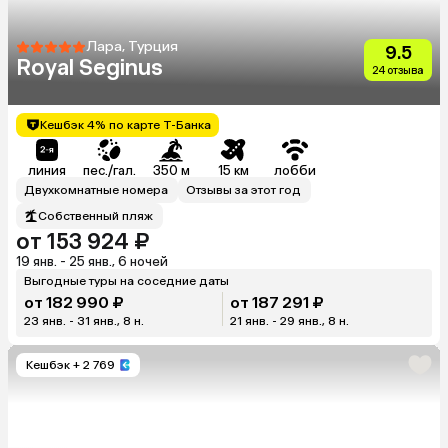
Лара, Турция
9.5
Royal Seginus
24 отзыва
Кешбэк 4% по карте Т-Банка
линия
пес./гал.
350 м
15 км
лобби
Двухкомнатные номера
Отзывы за этот год
Собственный пляж
от 153 924 ₽
19 янв. - 25 янв., 6 ночей
Выгодные туры на соседние даты
от 182 990 ₽
от 187 291 ₽
23 янв. - 31 янв., 8 н.
21 янв. - 29 янв., 8 н.
Кешбэк
+ 2 769