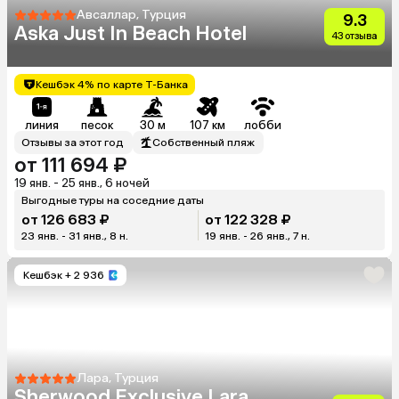
Авсаллар, Турция
9.3
Aska Just In Beach Hotel
43 отзыва
Кешбэк 4% по карте Т-Банка
линия
песок
30 м
107 км
лобби
Отзывы за этот год
Собственный пляж
от 111 694 ₽
19 янв. - 25 янв., 6 ночей
Выгодные туры на соседние даты
от 126 683 ₽
от 122 328 ₽
23 янв. - 31 янв., 8 н.
19 янв. - 26 янв., 7 н.
Кешбэк
+ 2 936
Лара, Турция
Sherwood Exclusive Lara