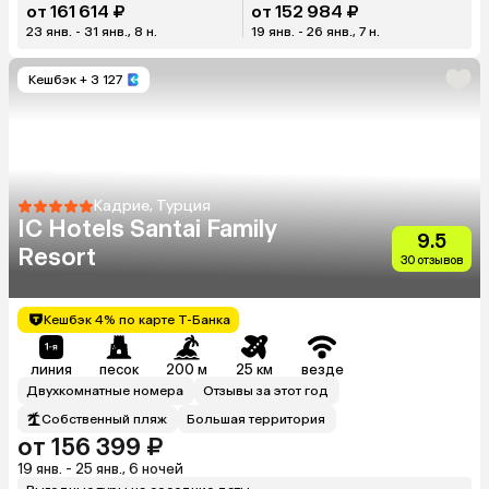
от 161 614 ₽
от 152 984 ₽
23 янв. - 31 янв., 8 н.
19 янв. - 26 янв., 7 н.
Кешбэк
+ 3 127
Кадрие, Турция
IC Hotels Santai Family
9.5
Resort
30 отзывов
Кешбэк 4% по карте Т-Банка
линия
песок
200 м
25 км
везде
Двухкомнатные номера
Отзывы за этот год
Собственный пляж
Большая территория
от 156 399 ₽
19 янв. - 25 янв., 6 ночей