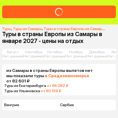
Туры
,
Туры из Самары
,
Туры в cтраны Европы из Самары
,
Туры в
Туры в cтраны Европы из Самары в
январе 2027 - цены на отдых
Август
Сентябрь
Октябрь
Ноябрь
Декабрь
Янв
Нет данных
Нет данных
Нет данных
Нет данных
Нет данных
Нет д
из
Самары
в cтраны Европы
вылетов нет
мы показали туры
в Средиземноморье
от 82 601 ₽
Туры из Екатеринбурга
от 86 082 ₽
Туры из Ульяновска
от 80 159 ₽
Венгрия
Сербия