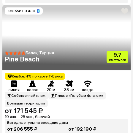
Кешбэк
+ 3 430
Белек, Турция
9.7
Pine Beach
65 отзывов
Кешбэк 4% по карте Т-Банка
линия
песок
20 м
33 км
везде
Собственный пляж
Пляж с «Голубым флагом»
Большая территория
от 171 545 ₽
19 янв. - 25 янв., 6 ночей
Выгодные туры на соседние даты
от 206 555 ₽
от 192 190 ₽