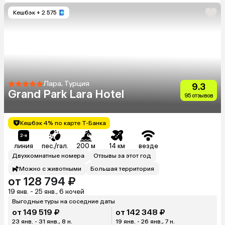
Кешбэк
+ 2 575
Лара, Турция
9.3
Grand Park Lara Hotel
95 отзывов
Кешбэк 4% по карте Т-Банка
линия
пес./гал.
200 м
14 км
везде
Двухкомнатные номера
Отзывы за этот год
Можно с животными
Большая территория
от 128 794 ₽
19 янв. - 25 янв., 6 ночей
Выгодные туры на соседние даты
от 149 519 ₽
от 142 348 ₽
23 янв. - 31 янв., 8 н.
19 янв. - 26 янв., 7 н.