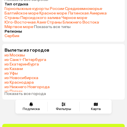
Тип отдыха
Горнолыжные курорты России
·
Средиземноморье
·
Балтийское море
·
Красное море
·
Латинская Америка
·
Страны Персидского залива
·
Черное море
·
Юго-Восточная Азия
·
Страны Ближнего Востока
·
Мёртвое море
·
Показать все типы
Регионы
Сербия
Вылеты из городов
из Москвы
из Санкт-Петербурга
из Екатеринбурга
из Казани
из Уфы
из Новосибирска
из Краснодара
из Нижнего Новгорода
из Перми
Показать все города
из Сочи
Подписка
Фильтры
Карта