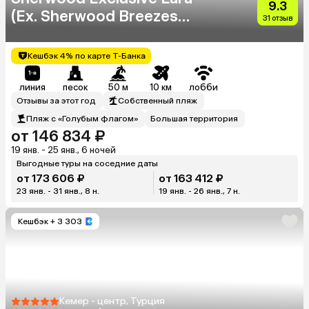
9.3
(Ex. Sherwood Breezes
31 отзыв
Resort)
Кешбэк 4% по карте Т-Банка
линия
песок
50 м
10 км
лобби
Отзывы за этот год
Собственный пляж
Пляж с «Голубым флагом»
Большая территория
от 146 834 ₽
19 янв. - 25 янв., 6 ночей
Выгодные туры на соседние даты
от 173 606 ₽
от 163 412 ₽
23 янв. - 31 янв., 8 н.
19 янв. - 26 янв., 7 н.
Кешбэк
+ 3 303
Кемер - центр, Турция