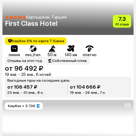
Каргыджак, Турция
7.3
First Class Hotel
61 отзыв
Кешбэк 4% по карте Т-Банка
линия
пес./гал.
50 м
140 км
платно
Отзывы за этот год
Собственный пляж
от 96 492 ₽
19 янв. - 25 янв., 6 ночей
Выгодные туры на соседние даты
от 106 457 ₽
от 104 666 ₽
23 янв. - 31 янв., 8 н.
19 янв. - 26 янв., 7 н.
Кешбэк
+ 3 736