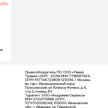
ибба
·
ия
Правообладатель ПО: ООО «Левел
Тревел» (2011 - 2026) ИНН 7716697924,
ОГРН 1117746723808 123056, г. Москва,
вн.тер.г. Муниципальный округ
Пресненский, ул. Юлиуса Фучика, д.6,
стр.2, помещ.6Ч
Турагент: ООО «Академия Сервиса»
ИНН 3702175896, ОГРН
1173702008248, 153000, Ивановская
обл., г. Иваново, ул. Парижской