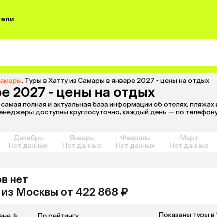
тели
Самары
,
Туры в Хатту из Самары в январе 2027 - цены на отдых
е 2027 - цены на отдых
el самая полная и актуальная база информации об отелях, пляжах 
енеджеры доступны круглосуточно, каждый день — по телефону
Декабрь
Январь
Февраль
Март
Нет данных
Нет данных
Нет данных
Нет данных
в нет
из
Москвы
от 422 868 ₽
Показаны туры в 
ене
По рейтингу