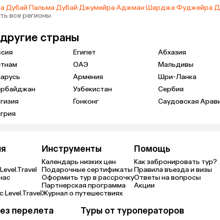
ма
·
Дубай Пальма
·
Дубай Джумейра
·
Аджман
·
Шарджа
·
Фуджейра
·
Д
ть все регионы
 другие страны
ссия
Египет
Абхазия
етнам
ОАЭ
Мальдивы
ларусь
Армения
Шри-Ланка
ербайджан
Узбекистан
Сербия
гизия
Гонконг
Саудовская Арав
грия
ия
Инструменты
Помощь
Календарь низких цен
Как забронировать тур?
Level.Travel
Подарочные сертификаты
Правила въезда и визы
нас
Оформить тур в рассрочку
Ответы на вопросы
Партнерская программа
Акции
 Level.Travel
Журнал о путешествиях
ез перелета
Туры от туроператоров