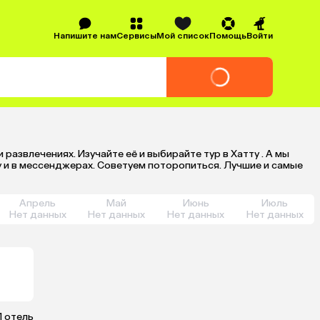
Напишите нам
Сервисы
Мой список
Помощь
Войти
и развлечениях. Изучайте её и выбирайте тур в Хатту . А мы
 и в мессенджерах. Советуем поторопиться. Лучшие и самые
Апрель
Май
Июнь
Июль
Нет данных
Нет данных
Нет данных
Нет данных
1 отель