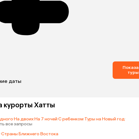
Показа
туры
ние даты
а курорты Хатты
одного
·
На двоих
·
На 7 ночей
·
С ребенком
·
Туры на Новый год
·
ть все запросы
а
·
Страны Ближнего Востока