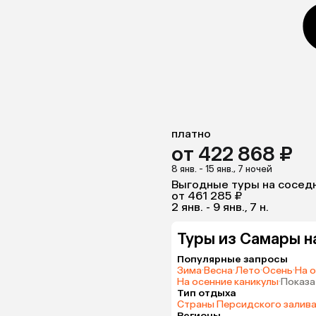
платно
от 422 868 ₽
8 янв. - 15 янв., 7 ночей
Выгодные туры на сосед
от 461 285 ₽
2 янв. - 9 янв., 7 н.
Туры из Самары н
Популярные запросы
Зима
·
Весна
·
Лето
·
Осень
·
На 
На осенние каникулы
·
Показа
Тип отдыха
Страны Персидского залив
Регионы