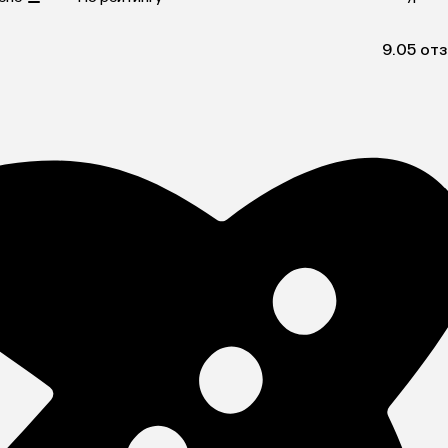
9.0
5 от