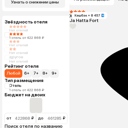
Узнать о снижении цены
Хатта, ОАЭ
Кешбэк
+ 8 457
Ja Hatta Fort
Звёздность отеля
Нет отелей
1 отель от 422 868 ₽
Нет отелей
Нет отелей
другое
Нет отелей
Рейтинг отеля
Любой
6+
7+
8+
9+
Тип размещения
Отель
1 отель от 422 868 ₽
Бюджет на двоих
от
₽
до
₽
Поиск отеля по названию