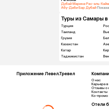
Дубай Марина
·
Рас-аль-Хай
Абу-Даби
·
Бар Дубай
·
Показа
Туры из Самары в
Турция
Ро
Таиланд
Вь
Грузия
Бе
Казахстан
Аз
Катар
Кир
Таджикистан
Вен
Приложение Левел.Тревел
Компан
О нас
Карьера в 
Отзывы о 
Контакты
Ко-промо с
Отели б