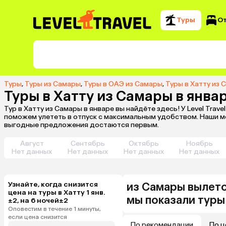
Туры
О
Туры
,
Туры из Самары
,
Туры в ОАЭ из Самары
,
Туры в Хатту из 
Туры в Хатту из Самары в январ
Тур в Хатту из Самары в январе вы найдёте здесь! У Level Trav
поможем улететь в отпуск с максимальным удобством. Наши м
выгодные предложения достаются первым.
Август
Сентябрь
Октябрь
Ноябрь
Нет данных
Нет данных
Нет данных
Нет данных
Узнайте, когда снизится
из
Самары
вылето
цена на туры в Хатту 1 янв.
мы показали туры
±2, на 6 ночей±2
Оповестим в течение 1 минуты,
если цена снизится
По рекомендации
По ц