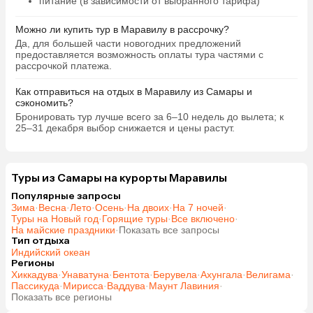
питание (в зависимости от выбранного тарифа)
Можно ли купить тур в Маравилу в рассрочку?
Да, для большей части новогодних предложений
предоставляется возможность оплаты тура частями с
рассрочкой платежа.
Как отправиться на отдых в Маравилу из Самары и
сэкономить?
Бронировать тур лучше всего за 6–10 недель до вылета; к
25–31 декабря выбор снижается и цены растут.
Туры из Самары на курорты Маравилы
Популярные запросы
Зима
·
Весна
·
Лето
·
Осень
·
На двоих
·
На 7 ночей
·
Туры на Новый год
·
Горящие туры
·
Все включено
·
На майские праздники
·
Показать все запросы
Тип отдыха
Индийский океан
Регионы
Хиккадува
·
Унаватуна
·
Бентота
·
Берувела
·
Ахунгала
·
Велигама
·
Пассикуда
·
Мирисса
·
Ваддува
·
Маунт Лавиния
·
Показать все регионы