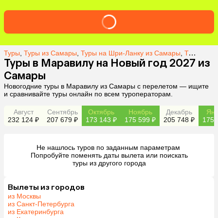
Туры
,
Туры из Самары
,
Туры на Шри-Ланку из Самары
,
Туры в Маравилу из Самары
Туры в Маравилу на Новый год 2027 из
Самары
Новогодние туры в Маравилу из Самары с перелетом — ищите
и сравнивайте туры онлайн по всем туроператорам.
Август
Сентябрь
Октябрь
Ноябрь
Декабрь
Янв
232 124 ₽
207 679 ₽
173 143 ₽
175 599 ₽
205 748 ₽
175 
Не нашлось туров по заданным параметрам 

 Попробуйте поменять даты вылета или поискать 
туры из другого города
Вылеты из городов
из Москвы
из Санкт-Петербурга
из Екатеринбурга