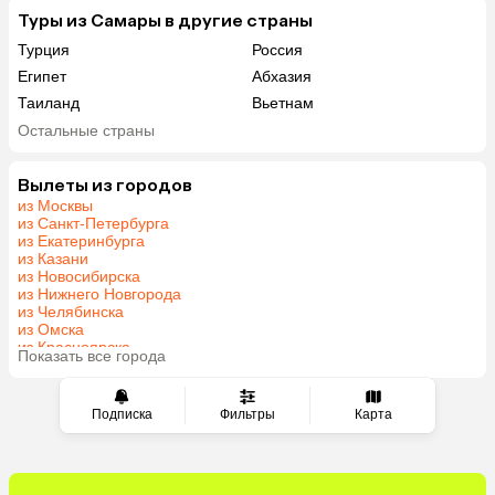
Туры из Самары в другие страны
Турция
Россия
Египет
Абхазия
Таиланд
Вьетнам
ОАЭ
Мальдивы
Остальные страны
Шри-Ланка
Гонконг
Саудовская Аравия
Вылеты из городов
из Москвы
из Санкт-Петербурга
из Екатеринбурга
из Казани
из Новосибирска
из Нижнего Новгорода
из Челябинска
из Омска
из Красноярска
Показать все города
из Волгограда
Подписка
Фильтры
Карта