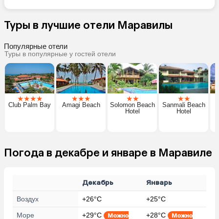
Туры в лучшие отели Маравилы
Популярные отели
Туры в популярные у гостей отели
★
★
★
★
★
★
★
★
★
★
★
Club Palm Bay
Amagi Beach
Solomon Beach
Sanmali Beach
Hotel
Hotel
Погода в декабре и январе в Маравиле
Декабрь
Январь
Воздух
+26°C
+25°C
Море
+29°C
+28°C
Можно
Можно