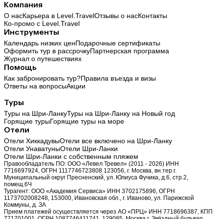
Компания
О нас
Карьера в Level.Travel
Отзывы о нас
Контакты
Ко-промо с Level.Travel
Инструменты
Календарь низких цен
Подарочные сертификаты
Оформить тур в рассрочку
Партнерская программа
Журнал о путешествиях
Помощь
Как забронировать тур?
Правила въезда и визы
Ответы на вопросы
Акции
Туры
Туры на Шри-Ланку
Туры на Шри-Ланку на Новый год
Горящие туры
Горящие туры на море
Отели
Отели Хиккадувы
Отели все включено на Шри-Ланку
Отели Унаватуны
Отели Шри-Ланки
Отели Шри-Ланки с собственным пляжем
Правообладатель ПО: ООО «Левел Тревел» (2011 - 2026) ИНН
7716697924, ОГРН 1117746723808 123056, г. Москва, вн.тер.г.
Муниципальный округ Пресненский, ул. Юлиуса Фучика, д.6, стр.2,
помещ.6Ч
Турагент: ООО «Академия Сервиса» ИНН 3702175896, ОГРН
1173702008248, 153000, Ивановская обл., г. Иваново, ул. Парижской
Коммуны, д. ЗА
Прием платежей осуществляется через АО «ПРЦ» ИНН 7718696387, КПП
771701001, ОГРН 1087746411741, 129085, Москва г, Звёздный бульвар,