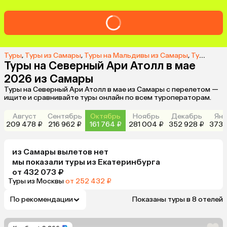
Туры
,
Туры из Самары
,
Туры на Мальдивы из Самары
,
Туры на Северный Ари Атолл из Самары
Туры на Северный Ари Атолл в мае
2026 из Самары
Туры на Северный Ари Атолл в мае из Самары с перелетом —
ищите и сравнивайте туры онлайн по всем туроператорам.
Август
Сентябрь
Октябрь
Ноябрь
Декабрь
Янв
209 478 ₽
216 962 ₽
161 764 ₽
281 004 ₽
352 928 ₽
373 
из
Самары
вылетов нет
мы показали туры
из
Екатеринбурга
от 432 073 ₽
Туры из Москвы
от 252 432 ₽
По рекомендации
Показаны туры в 8 отелей