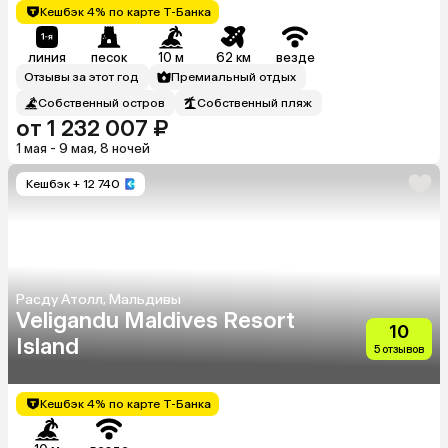
Кешбэк 4% по карте Т-Банка
линия
песок
10 м
62 км
везде
Отзывы за этот год
Премиальный отдых
Собственный остров
Собственный пляж
от 1 232 007 ₽
1 мая - 9 мая, 8 ночей
Кешбэк
+ 12 740
Расду Атолл, Мальдивы
Veligandu Maldives Resort
10
Island
5 отзывов
Кешбэк 4% по карте Т-Банка