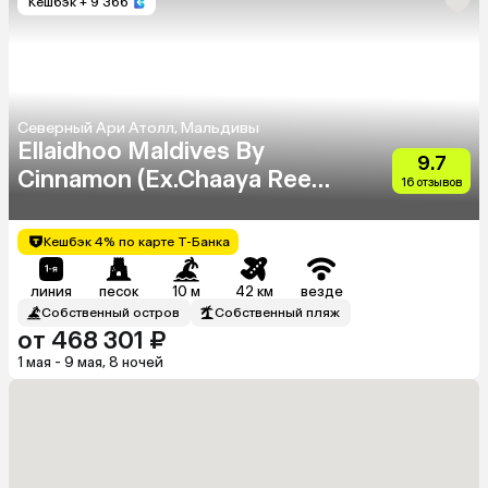
Кешбэк
+ 9 366
Северный Ари Атолл, Мальдивы
Ellaidhoo Maldives By
9.7
Cinnamon (Ex.Chaaya Reef
16 отзывов
Ellaidhoo)
Кешбэк 4% по карте Т-Банка
линия
песок
10 м
42 км
везде
Собственный остров
Собственный пляж
от 468 301 ₽
1 мая - 9 мая, 8 ночей