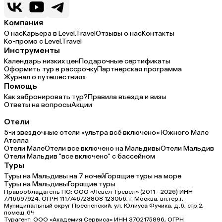
Компания
О нас
Карьера в Level.Travel
Отзывы о нас
Контакты
Ко-промо с Level.Travel
Инструменты
Календарь низких цен
Подарочные сертификаты
Оформить тур в рассрочку
Партнерская программа
Журнал о путешествиях
Помощь
Как забронировать тур?
Правила въезда и визы
Ответы на вопросы
Акции
Отели
5-и звездочные отели «ультра всё включено» Южного Мале
Атолла
Отели Мале
Отели все включено на Мальдивы
Отели Мальдив
Отели Мальдив "все включено" с бассейном
Туры
Туры на Мальдивы на 7 ночей
Горящие туры на море
Туры на Мальдивы
Горящие туры
Правообладатель ПО: ООО «Левел Тревел» (2011 - 2026) ИНН
7716697924, ОГРН 1117746723808 123056, г. Москва, вн.тер.г.
Муниципальный округ Пресненский, ул. Юлиуса Фучика, д.6, стр.2,
помещ.6Ч
Турагент: ООО «Академия Сервиса» ИНН 3702175896, ОГРН