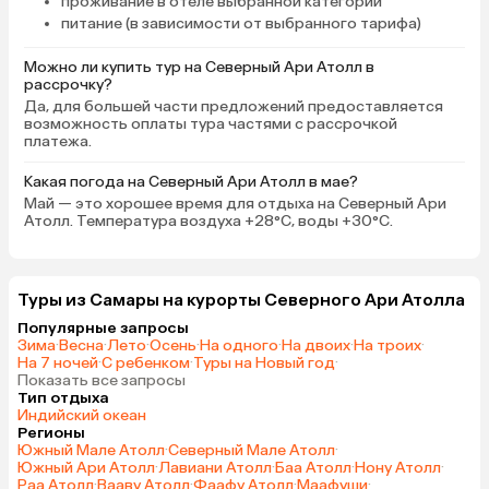
проживание в отеле выбранной категории
выключали), зеркало, две бутылки
питание (в зависимости от выбранного тарифа)
воды, которые наполняются по
запросу, шкаф с вешалками, сейф,
Можно ли купить тур на Северный Ари Атолл в
рассрочку?
небольшая открытая зона для
Да, для большей части предложений предоставляется
сушки вещей, ванная комната, с
возможность оплаты тура частями с рассрочкой
открытым небом в зоне душа,
платежа.
сантехника работала исправно,
вода горячая без проблем.
Какая погода на Северный Ари Атолл в мае?
Вайфай на территории отличный,
Май — это хорошее время для отдыха на Северный Ари
Атолл. Температура воздуха +28°C, воды +30°C.
хватало на соцсети и ютьюб. В
номере не убирались и не меняли
постельное белье и полотенца, но
это делается по запросу, а нам и
Туры из Самары на курорты Северного Ари Атолла
не нужно было. В номере не
Популярные запросы
хватало холодильника, а когда мы
Зима
·
Весна
·
Лето
·
Осень
·
На одного
·
На двоих
·
На троих
·
хотели воспользоваться общим и
На 7 ночей
·
С ребенком
·
Туры на Новый год
·
Показать все запросы
положить туда манго, нам вовсе
Тип отдыха
не хватило в нем места. И вообще
Индийский океан
холодильник мы открывали 3–4
Регионы
Южный Мале Атолл
·
Северный Мале Атолл
·
раза, и он все время был забит. В
Южный Ари Атолл
·
Лавиани Атолл
·
Баа Атолл
·
Нону Атолл
·
номерах и на территории живут
Раа Атолл
·
Вааву Атолл
·
Фаафу Атолл
·
Маафуши
·