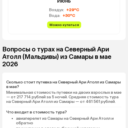
Июнь
завтрак включает в себя два
тоста, яичница из одного яйца,
Воздух:
+29°C
фрукты (арбуз, папайя) по 3
Вода:
+30°C
небольших кусочка, кофе, сок.
Остальное наполнение в
Можно купаться
зависимости от вида завтрака
(сосиски, панкейки, джемы, мед,
масло сливочное, тунец с
Вопросы о турах на Северный Ари
кокосом). Завтрак неплохой,
наедались, но ничего особенного.
Атолл (Мальдивы) из Самары в мае
Как будто не хватало овощей.
2026
Завтрак на следующий день
согласовывался накануне
вечером, можно менять хоть
Сколько стоит путевка на Северный Ари Атолл из Самары
каждый день. Также в отеле есть
в мае?
меню основных блюд за деньги, но
Минимальная стоимость путевки на двоих взрослых в мае
мы им не пользовались и не
— от 217 714 рублей за 5 ночей. Средняя стоимость тура
на Северный Ари Атолл из Самары — от 461 561 рублей.
видели, чтобы кто-то
пользовался. Номер светлый,
Что входит в стоимость тура?
чистый, удобная кровать, 4
авиаперелет из Самары на Северный Ари Атолл и
подушки, отлично работающий
обратно
кондиционер (мы его вообще не