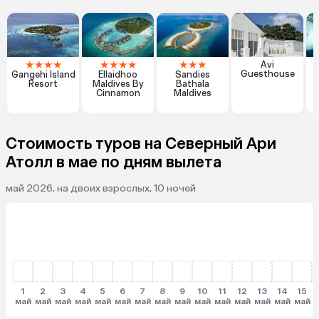
★
★
★
★
★
★
★
★
★
★
★
Avi
Guesthouse
Gangehi Island
Ellaidhoo
Sandies
Resort
Maldives By
Bathala
Cinnamon
Maldives
R
Стоимость туров на Северный Ари
Атолл в мае по дням вылета
май 2026, на двоих взрослых, 10 ночей
1
2
3
4
5
6
7
8
9
10
11
12
13
14
15
май
май
май
май
май
май
май
май
май
май
май
май
май
май
май