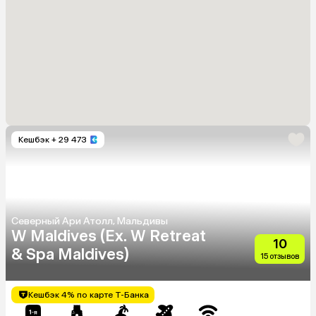
Кешбэк
+ 29 473
Северный Ари Атолл, Мальдивы
W Maldives (Ex. W Retreat
10
& Spa Maldives)
15 отзывов
Кешбэк 4% по карте Т-Банка