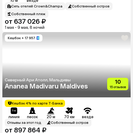
10 м
везде
Сеть отелей Crown&Champa
Собственный остров
Собственный пляж
от 637 026 ₽
1 мая - 9 мая, 8 ночей
Кешбэк
+ 17 957
Северный Ари Атолл, Мальдивы
10
Ananea Madivaru Maldives
15 отзывов
Кешбэк 4% по карте Т-Банка
линия
песок
20 м
70 км
везде
Отзывы за этот год
Собственный остров
от 897 864 ₽