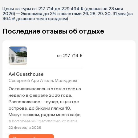
Цены на туры от 217 714 до 229 494 ₽ (данные на 23 мая
2026) — Экономия до 3% с вылетами 26, 28, 29, 30, 31 мая (на
864 ₽ дешевле чем в среднем)
Последние отзывы об отдыхе
от 217 714 ₽
Avi Guesthouse
Северный Ари Атолл, Мальдивы
Останавливались в этом отеле на
неделю в феврале 2026 года.
Расположение — супер, в центре
острова, до бикини пляжа 10.
Минут пешком, рядом много кафе,
в которые мы регулярно ходили,
один магазин в 2 минутах ходьбы
22 февраля 2026
и фруктовый рынок. Хозяин