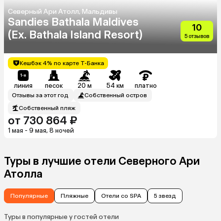
Северный Ари Атолл, Мальдивы
Sandies Bathala Maldives
10
(Ex. Bathala Island Resort)
5 отзывов
Кешбэк 4% по карте Т-Банка
линия
песок
20 м
54 км
платно
Отзывы за этот год
Собственный остров
Собственный пляж
от 730 864 ₽
1 мая - 9 мая, 8 ночей
Туры в лучшие отели Северного Ари
Атолла
Популярные
Пляжные
Отели со SPA
5 звезд
Туры в популярные у гостей отели