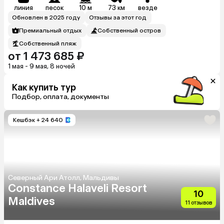
линия
песок
10 м
73 км
везде
Обновлен в 2025 году
Отзывы за этот год
Премиальный отдых
Собственный остров
Собственный пляж
от 1 473 685 ₽
1 мая - 9 мая, 8 ночей
Как купить тур
Подбор, оплата, документы
Кешбэк
+ 24 640
Северный Ари Атолл, Мальдивы
Constance Halaveli Resort
10
Maldives
11 отзывов