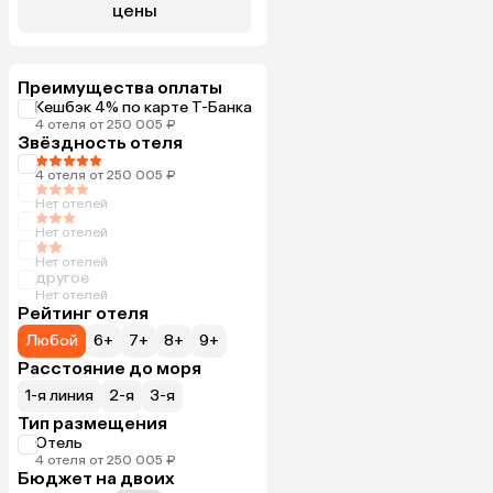
цены
Преимущества оплаты
Кешбэк 4% по карте Т-Банка
4 отеля от 250 005 ₽
Звёздность отеля
4 отеля от 250 005 ₽
Нет отелей
Нет отелей
Нет отелей
другое
Нет отелей
Рейтинг отеля
Любой
6+
7+
8+
9+
Расстояние до моря
1-я линия
2-я
3-я
Тип размещения
Отель
4 отеля от 250 005 ₽
Бюджет на двоих