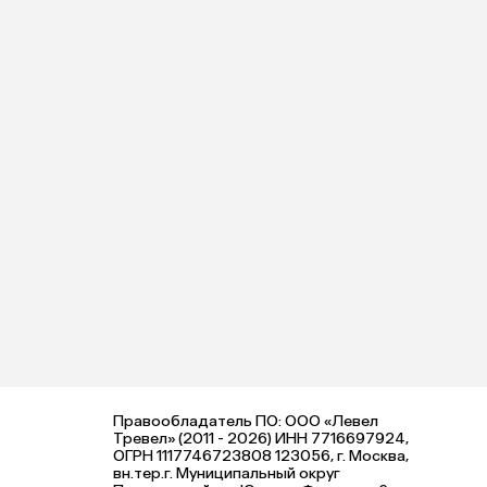
Правообладатель ПО: ООО «Левел
Тревел» (2011 - 2026) ИНН 7716697924,
ОГРН 1117746723808 123056, г. Москва,
вн.тер.г. Муниципальный округ