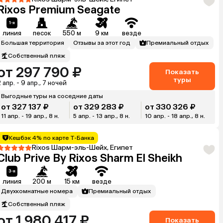
Rixos Premium Seagate
линия
песок
550 м
9 км
везде
Большая территория
Отзывы за этот год
Премиальный отдых
Собственный пляж
от 297 790 ₽
Показать
туры
 апр. - 9 апр., 7 ночей
Выгодные туры на соседние даты
от 327 137 ₽
от 329 283 ₽
от 330 326 ₽
11 апр. - 19 апр., 8 н.
5 апр. - 13 апр., 8 н.
10 апр. - 18 апр., 8 н.
Кешбэк 4% по карте Т-Банка
Rixos Шарм-эль-Шейх, Египет
Club Prive By Rixos Sharm El Sheikh
линия
200 м
15 км
везде
Двухкомнатные номера
Премиальный отдых
Собственный пляж
от 1 980 417 ₽
Показать