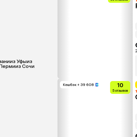
2
зани
из Уфы
из
 Перми
из Сочи
10
Кешбэк
+ 39 608
5 отзывов