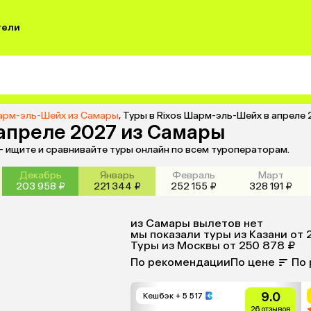
тели
Шарм-эль-Шейх из Самары
,
Туры в Rixos Шарм-эль-Шейх в апреле
 апреле 2027 из Самары
— ищите и сравнивайте туры онлайн по всем туроператорам.
Декабрь
Январь
Февраль
Март
203 958 ₽
221 344 ₽
252 155 ₽
328 191 ₽
из
Самары
вылетов нет
мы показали туры
из
Казани
от 
Туры из Москвы
от 250 878 ₽
По рекомендации
По цене
По 
9.0
Кешбэк
+ 5 517
26 отзывов