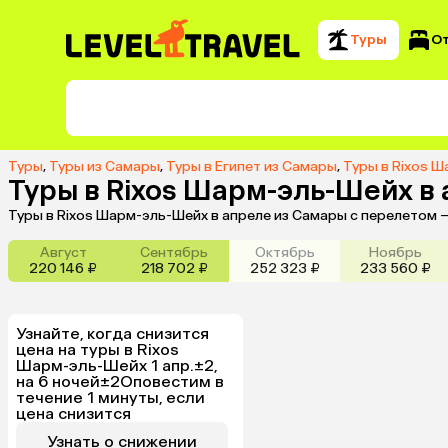
Туры
О
Туры
,
Туры из Самары
,
Туры в Египет из Самары
,
Туры в Rixos 
Туры в Rixos Шарм-эль-Шейх в
Туры в Rixos Шарм-эль-Шейх в апреле из Самары с перелетом 
Август
Сентябрь
Октябрь
Ноябрь
220 146 ₽
218 702 ₽
252 323 ₽
233 560 ₽
Узнайте, когда снизится
цена на туры в Rixos
Шарм-эль-Шейх 1 апр.±2,
на 6 ночей±2
Оповестим в
течение 1 минуты, если
цена снизится
Узнать о снижении