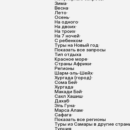
Зима
·
Весна
·
Лето
·
Осень
·
На одного
·
На двоих
·
На троих
·
На 7 ночей
·
С ребенком
·
Туры на Новый год
·
Показать все запросы
Тип отдыха
Красное море
·
Страны Африки
·
Регионы
Шарм-эль-Шейх
·
Хургада (город)
·
Сома Бей
·
Хургада
·
Макади Бэй
·
Сахл Хашиш
·
Дахаб
·
Эль Гуна
·
Марса Алам
·
Сафага
·
Показать все регионы
Туры из Самары в другие стран
Турция