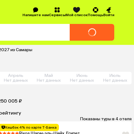
Напишите нам
Сервисы
Мой список
Помощь
Войти
 2027 из Самары
Апрель
Май
Июнь
Июль
Нет данных
Нет данных
Нет данных
Нет данных
250 005 ₽
рейтингу
Показаны туры в 4 отеля
Кешбэк 4% по карте Т-Банка
Rixos Шарм-эль-Шейх, Египет