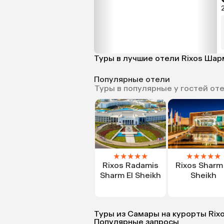
2
Туры в лучшие отели Rixos Ша
Популярные отели
Туры в популярные у гостей от
★
★
★
★
★
★
★
★
★
★
Rixos Radamis
Rixos Sharm 
Sharm El Sheikh
Sheikh
Туры из Самары на курорты Ri
Популярные запросы