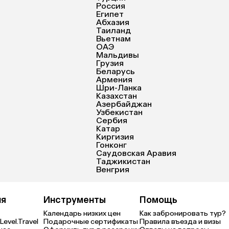
Россия
Египет
Абхазия
Таиланд
Вьетнам
ОАЭ
Мальдивы
Грузия
Беларусь
Армения
Шри-Ланка
Казахстан
Азербайджан
Узбекистан
Сербия
Катар
Киргизия
Гонконг
Саудовская Аравия
Таджикистан
Венгрия
ия
Инструменты
Помощь
Календарь низких цен
Как забронировать тур?
Level.Travel
Подарочные сертификаты
Правила въезда и визы