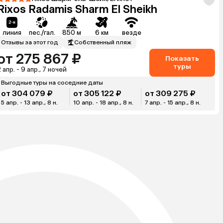
Rixos Radamis Sharm El Sheikh
линия
пес./гал.
850 м
6 км
везде
Отзывы за этот год
Собственный пляж
от 275 867 ₽
Показать
туры
 апр. - 9 апр., 7 ночей
Выгодные туры на соседние даты
от 304 079 ₽
от 305 122 ₽
от 309 275 ₽
5 апр. - 13 апр., 8 н.
10 апр. - 18 апр., 8 н.
7 апр. - 15 апр., 8 н.