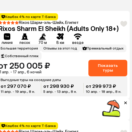
Кешбэк 4% по карте Т-Банка
Rixos Шарм-эль-Шейх, Египет
Rixos Sharm El Sheikh (Adults Only 18+)
линия
песок
70 м
8 км
везде
Большая территория
Отзывы за этот год
Премиальный отдых
Собственный пляж
от 250 005 ₽
Показать
туры
1 апр. - 17 апр., 6 ночей
Выгодные туры на соседние даты
от 297 070 ₽
от 298 930 ₽
от 299 973 ₽
11 апр. - 19 апр., 8 н.
5 апр. - 13 апр., 8 н.
10 апр. - 18 апр., 8 н.
Кешбэк 4% по карте Т-Банка
Rixos Шарм-эль-Шейх, Египет