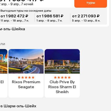
туры
 апр. - 9 апр., 7 ночей
Выгодные туры на соседние даты
от 1 982 472 ₽
от 1 986 581 ₽
от 2 271 093 ₽
11 апр. - 18 апр., 7 н.
1 апр. - 8 апр., 7 н.
5 апр. - 13 апр., 8 н.
рм-эль-Шейха
ели
★
★
★
★
★
★
★
★
★
★
El
Rixos Premium
Club Prive By
Seagate
Rixos Sharm El
Sheikh
xos Шарм-эль-Шейх