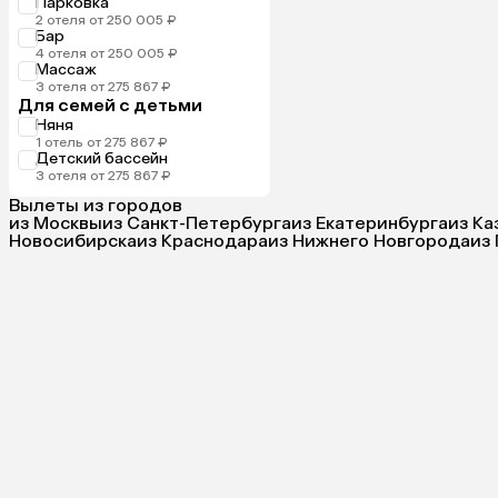
Парковка
2 отеля от 250 005 ₽
Бар
4 отеля от 250 005 ₽
Массаж
3 отеля от 275 867 ₽
Для семей с детьми
Няня
1 отель от 275 867 ₽
Детский бассейн
3 отеля от 275 867 ₽
Вылеты из городов
из Москвы
из Санкт-Петербурга
из Екатеринбурга
из Ка
Новосибирска
из Краснодара
из Нижнего Новгорода
из