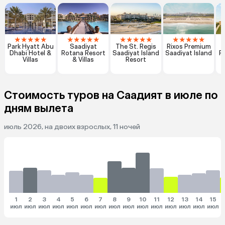
★
★
★
★
★
★
★
★
★
★
★
★
★
★
★
★
★
★
★
★
Park Hyatt Abu
Saadiyat
The St. Regis
Rixos Premium
C
Dhabi Hotel &
Rotana Resort
Saadiyat Island
Saadiyat Island
R
Villas
& Villas
Resort
Стоимость туров на Саадият в июле по
дням вылета
июль 2026, на двоих взрослых, 11 ночей
1
2
3
4
5
6
7
8
9
10
11
12
13
14
15
июл
июл
июл
июл
июл
июл
июл
июл
июл
июл
июл
июл
июл
июл
июл
и