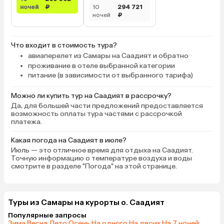
ночей
₽
10
294 721
ночей
₽
Что входит в стоимость тура?
авиаперелет из Самары на Саадият и обратно
проживание в отеле выбранной категории
питание (в зависимости от выбранного тарифа)
Можно ли купить тур на Саадият в рассрочку?
Да, для большей части предложений предоставляется
возможность оплаты тура частями с рассрочкой
платежа.
Какая погода на Саадият в июле?
Июль — это отличное время для отдыха на Саадият.
Точную информацию о температуре воздуха и воды
смотрите в разделе "Погода" на этой странице.
Туры из Самары на курорты о. Саадият
Популярные запросы
Зима
·
Весна
·
Лето
·
Осень
·
На одного
·
На двоих
·
На 7 ночей
·