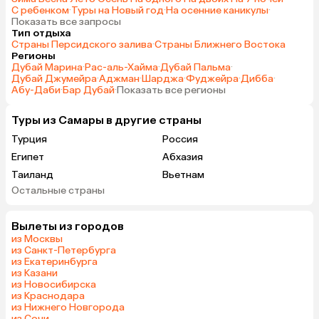
С ребенком
·
Туры на Новый год
·
На осенние каникулы
·
Показать все запросы
Тип отдыха
Страны Персидского залива
·
Страны Ближнего Востока
Регионы
Дубай Марина
·
Рас-аль-Хайма
·
Дубай Пальма
·
Дубай Джумейра
·
Аджман
·
Шарджа
·
Фуджейра
·
Дибба
·
Абу-Даби
·
Бар Дубай
·
Показать все регионы
Туры из Самары в другие страны
Турция
Россия
Египет
Абхазия
Таиланд
Вьетнам
Остальные страны
ОАЭ
Мальдивы
Грузия
Армения
Вылеты из городов
Беларусь
Казахстан
из Москвы
Шри-Ланка
Узбекистан
из Санкт-Петербурга
из Екатеринбурга
Азербайджан
Сербия
из Казани
Катар
Киргизия
из Новосибирска
из Краснодара
Гонконг
Саудовская Аравия
из Нижнего Новгорода
Таджикистан
Венгрия
из Сочи