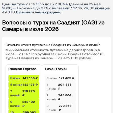
Цены на туры от 147 156 до 372 304 ₽ (данные на 22 мая
2026) — Экономия до 27% с вылетами 7, 12, 16, 26, 30 июля (на
49 070 ₽ дешевле чем в среднем)
Вопросы о турах на Саадият (ОАЭ) из
Самары в июле 2026
Сколько стоит путевка на Саадият из Самары в июле?
Минимальная стоимость путевки на двоих взрослых в
июле — от 147 156 рублей за 3 ночи. Средняя стоимость
тура на Саадият из Самары — от 422 032 рублей.
Russian Express
Level.Travel
3 ночи
147 156 ₽
3 ночи
171 469 ₽
5 ночей
182 175 ₽
5
204 338
ночей
₽
7
218 270
ночей
₽
7
243 864
ночей
₽
9
252 102
ночей
₽
9
279 868
ночей
₽
10
269 092