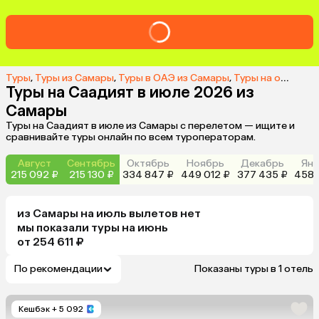
Туры
,
Туры из Самары
,
Туры в ОАЭ из Самары
,
Туры на о. Саадият из Самары
Туры на Саадият в июле 2026 из
Самары
Туры на Саадият в июле из Самары с перелетом — ищите и
сравнивайте туры онлайн по всем туроператорам.
Август
Сентябрь
Октябрь
Ноябрь
Декабрь
Янв
215 092 ₽
215 130 ₽
334 847 ₽
449 012 ₽
377 435 ₽
458 
из
Самары
на июль
вылетов нет
мы показали туры
на
июнь
от 254 611 ₽
По рекомендации
Показаны туры в 1 отель
Кешбэк
+ 5 092