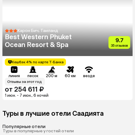
Карон Бич, Таиланд
Best Western Phuket
9.7
Ocean Resort & Spa
35 отзывов
Кешбэк 4% по карте Т-Банка
линия
песок
200 м
60 км
везде
Отзывы за этот год
от 254 611 ₽
1 июн. - 7 июн., 6 ночей
Туры в лучшие отели Саадията
Популярные отели
Туры в популярные у гостей отели