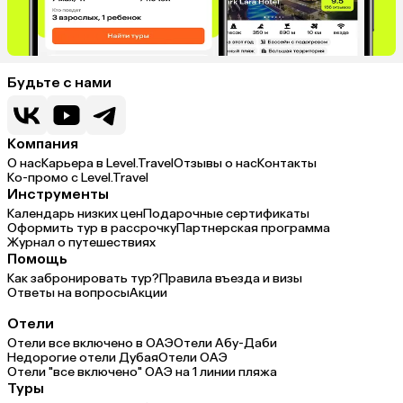
Будьте с нами
Компания
О нас
Карьера в Level.Travel
Отзывы о нас
Контакты
Ко-промо с Level.Travel
Инструменты
Календарь низких цен
Подарочные сертификаты
Оформить тур в рассрочку
Партнерская программа
Журнал о путешествиях
Помощь
Как забронировать тур?
Правила въезда и визы
Ответы на вопросы
Акции
Отели
Отели все включено в ОАЭ
Отели Абу-Даби
Недорогие отели Дубая
Отели ОАЭ
Отели "все включено" ОАЭ на 1 линии пляжа
Туры