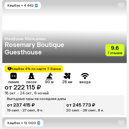
Кешбэк
+ 4 442
Маафуши, Мальдивы
Rosemary Boutique
9.6
Guesthouse
7 отзывов
Кешбэк 4% по карте Т-Банка
линия
песок
90 м
28 км
везде
от 222 115 ₽
18 окт. - 24 окт., 6 ночей
Выгодные туры на соседние даты
от 237 415 ₽
от 245 773 ₽
19 сент. - 27 сент., 8 н.
20 сент. - 28 сент., 8 н.
Кешбэк
+ 12 000