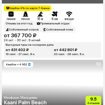
Кешбэк 4% по карте Т-Банка
линия
песок
15 м
8 км
везде
Отзывы за этот год
Премиальный отдых
Собственный остров
Собственный пляж
от 367 700 ₽
24 окт. - 30 окт., 6 ночей
Выгодные туры на соседние даты
от 431 402 ₽
от 442 801 ₽
19 сент. - 27 сент., 8 н.
20 сент. - 28 сент., 8 н.
Кешбэк
+ 4 952
Маафуши, Мальдивы
9.5
Kaani Palm Beach
8 отзывов