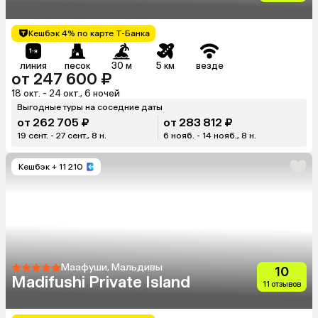
Кешбэк 4% по карте Т-Банка
линия
песок
30 м
5 км
везде
от 247 600 ₽
18 окт. - 24 окт., 6 ночей
Выгодные туры на соседние даты
от 262 705 ₽
от 283 812 ₽
19 сент. - 27 сент., 8 н.
6 нояб. - 14 нояб., 8 н.
Кешбэк
+ 11 210
Маафуши, Мальдивы
10
Madifushi Private Island
11 отзывов