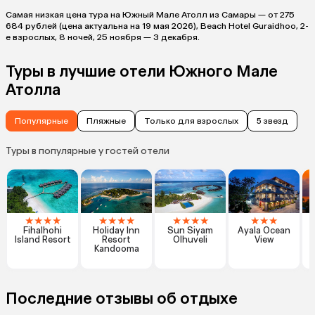
Самая низкая цена тура на Южный Мале Атолл из Самары — от 275
684 рублей (цена актуальна на 19 мая 2026), Beach Hotel Guraidhoo, 2-
е взрослых, 8 ночей, 25 ноября — 3 декабря.
Туры в лучшие отели Южного Мале
Атолла
Популярные
Пляжные
Только для взрослых
5 звезд
Туры в популярные у гостей отели
★
★
★
★
★
★
★
★
★
★
★
★
★
★
★
Fihalhohi
Holiday Inn
Sun Siyam
Ayala Ocean
Island Resort
Resort
Olhuveli
View
Kandooma
Последние отзывы об отдыхе