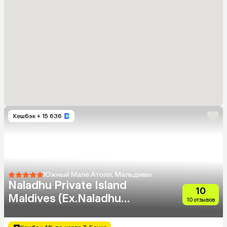
Кешбэк
+ 15 636
Южный Мале Атолл, Мальдивы
Naladhu Private Island
10
Maldives (Ex.Naladhu
10 отзывов
Maldives)