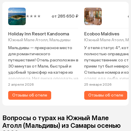
★★★★
от 285 650 ₽
о
Holiday Inn Resort Kandooma
Ecoboo Maldives
Южный Мале Атолл, Мальдивы
Южный Мале Атолл, М
Мальдивы — прекрасное место
У отеля статус 4*, кот
для романтического
полностью оправданы!
путешествия! Отель расположен в
путешественник со ста
30 минутах от Мале, быстрый и
прием тут был неверо
удобный трансфер на катере из
Стильные номера и ко
аэропорта. Нет риска опоздать на
отеля; еда: рыба, куриц
самолет. Благожелательный и
салаты, десерты, смуз
2 апреля 2026
25 января 2026
вежливый персонал, есть
супер. Уборка два раза
Отзывы об отеле
Отзывы об отеле
русскоговорящие сотрудники на
принадлежности для д
ресепшен и в центре водных
лосьон для тела в ном
развлечений. Большая и
полотенец, хорошо р
благоустроенная территория с
кондиционер, много в
Вопросы о турах на Южный Мале
тропической экзотикой, большие
зонтики, даже фонарик
Атолл (Мальдивы) из Самары осенью
бассейны, несколько пляжей на
внимательная к гостя