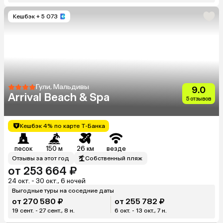
Кешбэк
+ 5 073
Гули, Мальдивы
9.0
Arrival Beach & Spa
5 отзывов
Кешбэк 4% по карте Т-Банка
песок
150 м
26 км
везде
Отзывы за этот год
Собственный пляж
от 253 664 ₽
24 окт. - 30 окт., 6 ночей
Выгодные туры на соседние даты
от 270 580 ₽
от 255 782 ₽
19 сент. - 27 сент., 8 н.
6 окт. - 13 окт., 7 н.