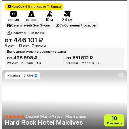
Кешбэк 4% по карте Т-Банка
линия
песок
10 м
34 км
Сеть отелей Sun Siyam
Собственный остров
Собственный пляж
от 446 101 ₽
6 окт. - 13 окт., 7 ночей
Выгодные туры на соседние даты
от 498 898 ₽
от 551 812 ₽
29 окт. - 6 нояб., 8 н.
19 сент. - 27 сент., 8 н.
Кешбэк
+ 7 354
Южный Мале Атолл, Мальдивы
10
Hard Rock Hotel Maldives
11 отзывов