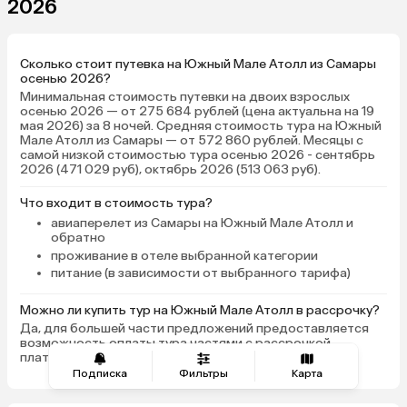
2026
любой вкус, много водных
отеля — сотрудники,
экскурсий: простой снорклинг,
«анимационная» коман
поездки к акулам, мантам и
гидов/сопровождающи
Сколько стоит путевка на Южный Мале Атолл из Самары
черепахам, есть джет-ски.
с любым вопросом, в
осенью 2026?
Скучать было некогда! Номер
выбрать поездки-экск
Минимальная стоимость путевки на двоих взрослых
чистый, комфортный, полностью
острова как вид досуга
осенью 2026 — от 275 684 рублей (цена актуальна на 19
оснащен всем, ежедневная
по вкусу), небольшие 
мая 2026) за 8 ночей. Средняя стоимость тура на Южный
Мале Атолл из Самары — от 572 860 рублей. Месяцы с
уборка и смена полотенец.
активности; персонал 
самой низкой стоимостью тура осенью 2026 - сентябрь
Питание оцениваю на четверку,
ресторане тоже очень
2026 (471 029 руб), октябрь 2026 (513 063 руб).
сам небольшой поклонник
внимателен. Отдельно
азиатской кухни, но голодать не
пляж — достаточной
Что входит в стоимость тура?
приходилось. Почему-то
протяженности, можно
авиаперелет из Самары на Южный Мале Атолл и
обратно
официанты были не такие
отдаление от отеля и 
проживание в отеле выбранной категории
внимательные и расторопные, как
найти место там (вбли
питание (в зависимости от выбранного тарифа)
остальной персонал, но это не
9 утра лежаки уже заня
испортило отдых. Само
это казалось скорее 
Можно ли купить тур на Южный Мале Атолл в рассрочку?
пребывание оставило только
можно было уйти пода
Да, для большей части предложений предоставляется
самые наилучшие впечатления,
пальмы в тишину и леж
возможность оплаты тура частями с рассрочкой
очень рекомендую!
до зоны для удобного
платежа.
возвращаться метров 
Подписка
Фильтры
Карта
Небольшое пространс