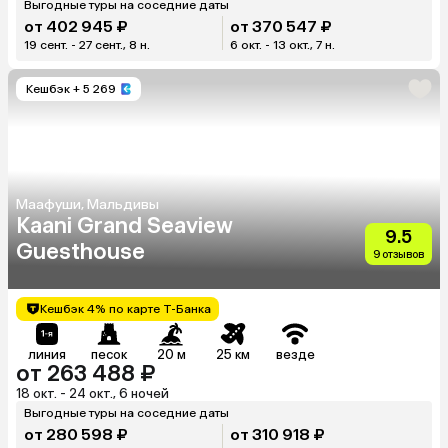
Выгодные туры на соседние даты
от 402 945 ₽
от 370 547 ₽
19 сент. - 27 сент., 8 н.
6 окт. - 13 окт., 7 н.
Кешбэк
+ 5 269
Маафуши, Мальдивы
Kaani Grand Seaview
9.5
Guesthouse
9 отзывов
Кешбэк 4% по карте Т-Банка
линия
песок
20 м
25 км
везде
от 263 488 ₽
18 окт. - 24 окт., 6 ночей
Выгодные туры на соседние даты
от 280 598 ₽
от 310 918 ₽