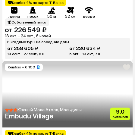
Кешбэк 4% по карте Т-Банка
линия
песок
50 м
32 км
везде
Собственный пляж
от 226 549 ₽
18 окт. - 24 окт., 6 ночей
Выгодные туры на соседние даты
от 258 605 ₽
от 230 634 ₽
19 сент. - 27 сент., 8 н.
6 окт. - 13 окт., 7 н.
Кешбэк
+ 6 100
Южный Мале Атолл, Мальдивы
9.0
Embudu Village
6 отзывов
Кешбэк 4% по карте Т-Банка