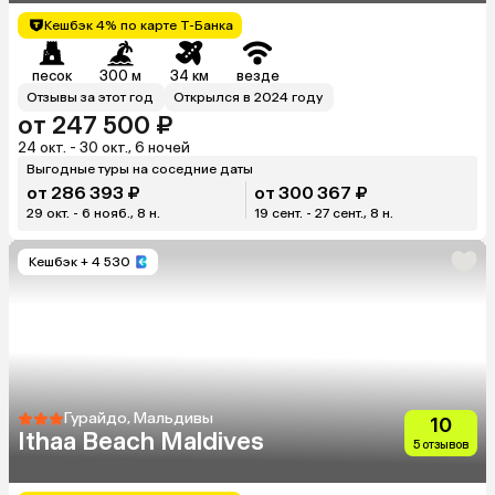
Кешбэк 4% по карте Т-Банка
песок
300 м
34 км
везде
Отзывы за этот год
Открылся в 2024 году
от 247 500 ₽
24 окт. - 30 окт., 6 ночей
Выгодные туры на соседние даты
от 286 393 ₽
от 300 367 ₽
29 окт. - 6 нояб., 8 н.
19 сент. - 27 сент., 8 н.
Кешбэк
+ 4 530
Гурайдо, Мальдивы
10
Ithaa Beach Maldives
5 отзывов