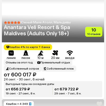
Южный Мале Атолл, Мальдивы
Anantara Veli Resort & Spa
10
Maldives (Adults Only 18+)
10 отзывов
Кешбэк 4% по карте Т-Банка
линия
песок
10 м
20 км
везде
Отзывы за этот год
Премиальный отдых
Собственный остров
Собственный пляж
от 600 017 ₽
24 сент. - 30 сент., 6 ночей
Выгодные туры на соседние даты
от 656 279 ₽
от 679 722 ₽
19 сент. - 27 сент., 8 н.
29 сент. - 7 окт., 8 н.
Кешбэк
+ 4 349