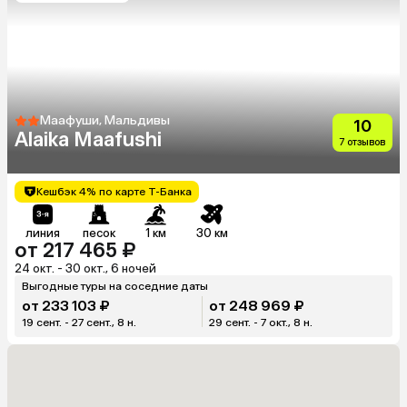
Маафуши, Мальдивы
10
Alaika Maafushi
7 отзывов
Кешбэк 4% по карте Т-Банка
линия
песок
1 км
30 км
от 217 465 ₽
24 окт. - 30 окт., 6 ночей
Выгодные туры на соседние даты
от 233 103 ₽
от 248 969 ₽
19 сент. - 27 сент., 8 н.
29 сент. - 7 окт., 8 н.