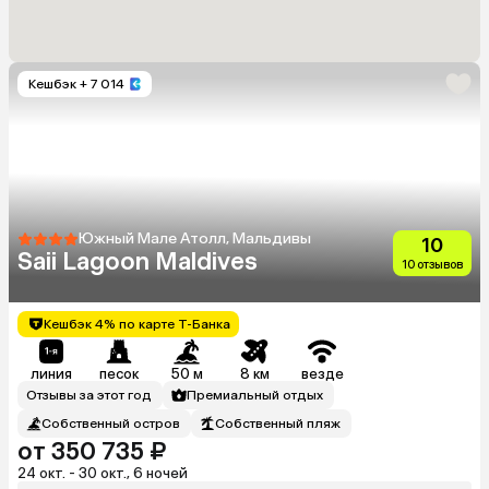
Кешбэк
+ 7 014
Южный Мале Атолл, Мальдивы
10
Saii Lagoon Maldives
10 отзывов
Кешбэк 4% по карте Т-Банка
линия
песок
50 м
8 км
везде
Отзывы за этот год
Премиальный отдых
Собственный остров
Собственный пляж
от 350 735 ₽
24 окт. - 30 окт., 6 ночей