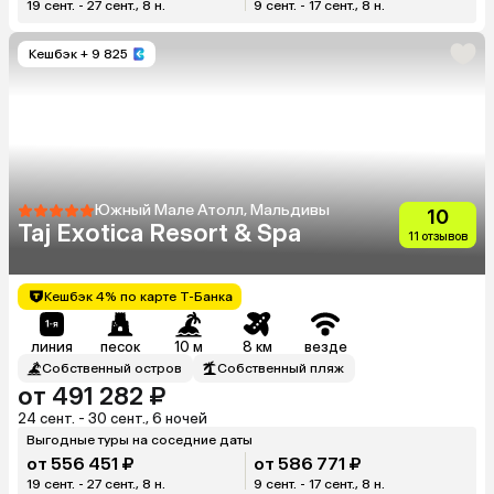
19 сент. - 27 сент., 8 н.
9 сент. - 17 сент., 8 н.
Кешбэк
+ 9 825
Южный Мале Атолл, Мальдивы
10
Taj Exotica Resort & Spa
11 отзывов
Кешбэк 4% по карте Т-Банка
линия
песок
10 м
8 км
везде
Собственный остров
Собственный пляж
от 491 282 ₽
24 сент. - 30 сент., 6 ночей
Выгодные туры на соседние даты
от 556 451 ₽
от 586 771 ₽
19 сент. - 27 сент., 8 н.
9 сент. - 17 сент., 8 н.