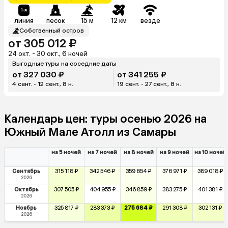
линия
песок
15 м
12 км
везде
Собственный остров
от 305 012 ₽
24 окт. - 30 окт., 6 ночей
Выгодные туры на соседние даты
от 327 030 ₽
от 341 255 ₽
4 сент. - 12 сент., 8 н.
19 сент. - 27 сент., 8 н.
Календарь цен: туры осенью 2026 на
Южный Мале Атолл из Самары
на 5 ночей
на 7 ночей
на 8 ночей
на 9 ночей
на 10 ночей
Сентябрь
315 118 ₽
342 546 ₽
359 654 ₽
376 971 ₽
389 018 ₽
2026
Октябрь
307 505 ₽
404 955 ₽
346 859 ₽
383 275 ₽
401 381 ₽
2026
Ноябрь
325 817 ₽
283 373 ₽
275 684 ₽
291 308 ₽
302 131 ₽
2026