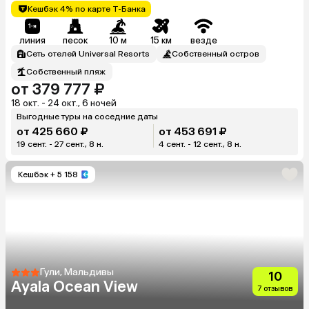
Кешбэк 4% по карте Т-Банка
линия
песок
10 м
15 км
везде
Сеть отелей Universal Resorts
Собственный остров
Собственный пляж
от 379 777 ₽
18 окт. - 24 окт., 6 ночей
Выгодные туры на соседние даты
от 425 660 ₽
от 453 691 ₽
19 сент. - 27 сент., 8 н.
4 сент. - 12 сент., 8 н.
Кешбэк
+ 5 158
Гули, Мальдивы
10
Ayala Ocean View
7 отзывов