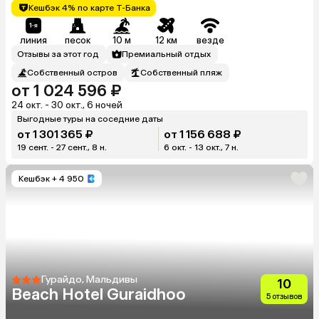
Кешбэк 4% по карте Т-Банка
линия
песок
10 м
12 км
везде
Отзывы за этот год
Премиальный отдых
Собственный остров
Собственный пляж
от 1 024 596 ₽
24 окт. - 30 окт., 6 ночей
Выгодные туры на соседние даты
от 1 301 365 ₽
от 1 156 688 ₽
19 сент. - 27 сент., 8 н.
6 окт. - 13 окт., 7 н.
Кешбэк
+ 4 950
Гурайдо, Мальдивы
10
Beach Hotel Guraidhoo
5 отзывов