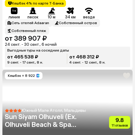
Кешбэк 4% по карте Т-Банка
линия
песок
10 м
34 км
везде
Сеть отелей Adaaran
Собственный остров
Собственный пляж
от 389 907 ₽
24 сент. - 30 сент., 6 ночей
Выгодные туры на соседние даты
от 465 538 ₽
от 468 312 ₽
9 сент. - 17 сент., 8 н.
4 сент. - 12 сент., 8 н.
Кешбэк
+ 8 922
Южный Мале Атолл, Мальдивы
Sun Siyam Olhuveli (Ex.
9.8
Olhuveli Beach & Spa
11 отзывов
Resort)