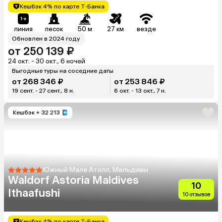
Кешбэк 4% по карте Т-Банка
линия
песок
50 м
27 км
везде
Обновлен в 2024 году
от 250 139 ₽
24 окт. - 30 окт., 6 ночей
Выгодные туры на соседние даты
от 268 346 ₽
от 253 846 ₽
19 сент. - 27 сент., 8 н.
6 окт. - 13 окт., 7 н.
Кешбэк
+ 32 213
Южный Мале Атолл, Мальдивы
Waldorf Astoria Maldives
10
Ithaafushi
10 отзывов
Кешбэк 4% по карте Т-Банка