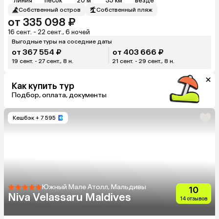
линия
песок
20 м
35 км
везде
Собственный остров
Собственный пляж
от 335 098 ₽
16 сент. - 22 сент., 6 ночей
Выгодные туры на соседние даты
от 367 554 ₽
от 403 666 ₽
19 сент. - 27 сент., 8 н.
21 сент. - 29 сент., 8 н.
Как купить тур
Подбор, оплата, документы
Кешбэк
+ 7 595
Южный Мале Атолл, Мальдивы
10
Niva Velassaru Maldives
14 отзывов