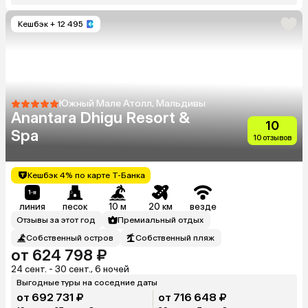
Кешбэк
+ 12 495
Южный Мале Атолл, Мальдивы
Anantara Dhigu Resort &
10
Spa
10 отзывов
Кешбэк 4% по карте Т-Банка
линия
песок
10 м
20 км
везде
Отзывы за этот год
Премиальный отдых
Собственный остров
Собственный пляж
от 624 798 ₽
24 сент. - 30 сент., 6 ночей
Выгодные туры на соседние даты
от 692 731 ₽
от 716 648 ₽