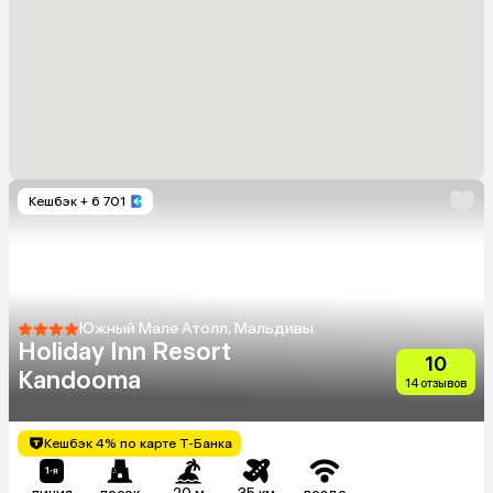
Кешбэк
+ 6 701
Южный Мале Атолл, Мальдивы
Holiday Inn Resort
10
Kandooma
14 отзывов
Кешбэк 4% по карте Т-Банка