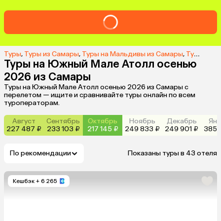
Туры
,
Туры из Самары
,
Туры на Мальдивы из Самары
,
Туры на Южный Мале Атолл из Самары
Туры на Южный Мале Атолл осенью
2026 из Самары
Туры на Южный Мале Атолл осенью 2026 из Самары с
перелетом — ищите и сравнивайте туры онлайн по всем
туроператорам.
Август
Сентябрь
Октябрь
Ноябрь
Декабрь
Янв
227 487 ₽
233 103 ₽
217 145 ₽
249 833 ₽
249 901 ₽
385 
По рекомендации
Показаны туры в 43 отеля
Кешбэк
+ 6 265