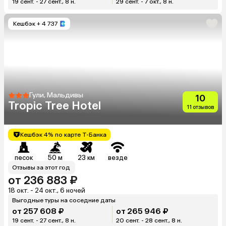
19 сент. - 27 сент., 8 н.
29 сент. - 7 окт., 8 н.
Кешбэк
+ 4 737
Гули, Мальдивы
10
Tropic Tree Hotel
11 отзывов
Кешбэк 4% по карте Т-Банка
песок
50 м
23 км
везде
Отзывы за этот год
от 236 883 ₽
18 окт. - 24 окт., 6 ночей
Выгодные туры на соседние даты
от 257 608 ₽
от 265 946 ₽
19 сент. - 27 сент., 8 н.
20 сент. - 28 сент., 8 н.