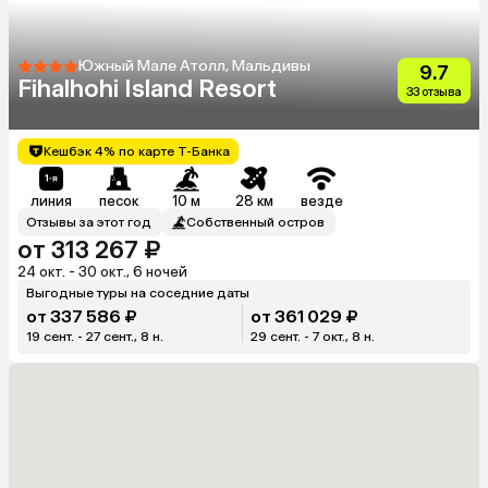
Южный Мале Атолл, Мальдивы
9.7
Fihalhohi Island Resort
33 отзыва
Кешбэк 4% по карте Т-Банка
линия
песок
10 м
28 км
везде
Отзывы за этот год
Собственный остров
от 313 267 ₽
24 окт. - 30 окт., 6 ночей
Выгодные туры на соседние даты
от 337 586 ₽
от 361 029 ₽
19 сент. - 27 сент., 8 н.
29 сент. - 7 окт., 8 н.