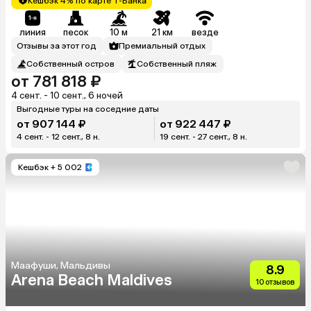
Кешбэк 4% по карте Т-Банка
линия
песок
10 м
21 км
везде
Отзывы за этот год
Премиальный отдых
Собственный остров
Собственный пляж
от 781 818 ₽
4 сент. - 10 сент., 6 ночей
Выгодные туры на соседние даты
от 907 144 ₽
от 922 447 ₽
4 сент. - 12 сент., 8 н.
19 сент. - 27 сент., 8 н.
Кешбэк
+ 5 002
Маафуши, Мальдивы
8.9
Arena Beach Maldives
10 отзывов