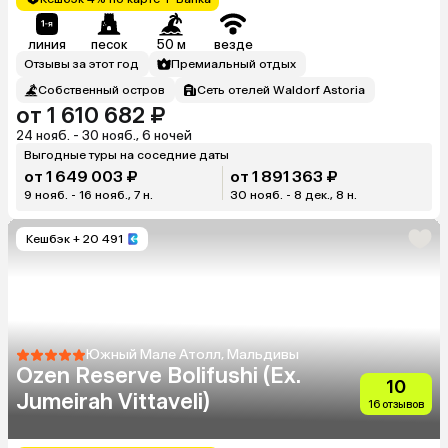
линия
песок
50 м
везде
Отзывы за этот год
Премиальный отдых
Собственный остров
Сеть отелей Waldorf Astoria
от 1 610 682 ₽
24 нояб. - 30 нояб., 6 ночей
Выгодные туры на соседние даты
от 1 649 003 ₽
от 1 891 363 ₽
9 нояб. - 16 нояб., 7 н.
30 нояб. - 8 дек., 8 н.
Кешбэк
+ 20 491
Южный Мале Атолл, Мальдивы
Ozen Reserve Bolifushi (Ex.
10
Jumeirah Vittaveli)
16 отзывов