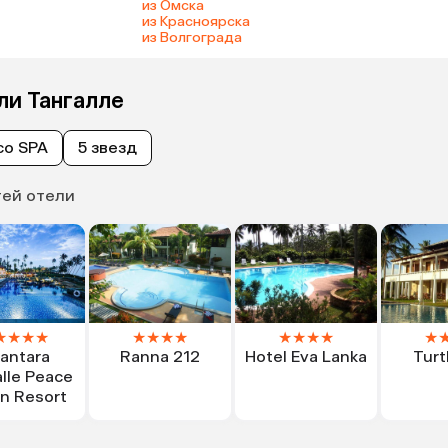
из Омска
из Красноярска
из Волгограда
ли Тангалле
со SPA
5 звезд
тей отели
★
★
★
★
★
★
★
★
★
★
★
★
★
antara
Ranna 212
Hotel Eva Lanka
Turt
lle Peace
n Resort