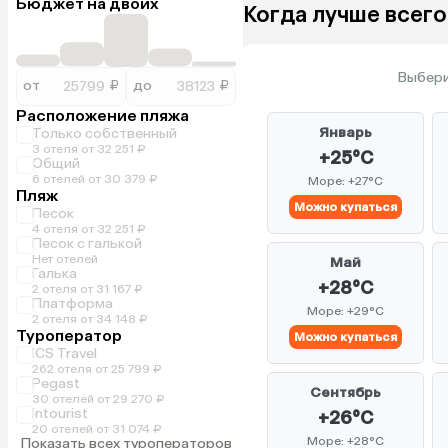
Бюджет на двоих
Когда лучше всего
Выбери
от
₽
до
₽
Расположение пляжа
Январь
Только собственный
3 отеля от 32 251 ₽
+25°C
Общий
6 отелей от 30 379 ₽
Море: +27°C
Пляж
Можно купаться
Песок
4 отеля от 32 251 ₽
Песок с галькой
Нет отелей
Май
Галька
+28°C
2 отеля от 31 167 ₽
Платформа
Море: +29°C
2 отеля от 34 148 ₽
Туроператор
Можно купаться
ICS Travel
262 отеля от 25 799 ₽
Pegast
Сентябрь
30 отелей от 29 270 ₽
Intourist
+26°C
20 отелей от 31 074 ₽
Море: +28°C
Показать всех туроператоров