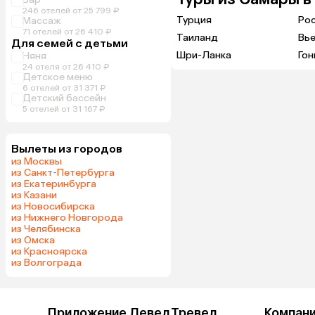
246 отелей от 25 799 ₽
Турция
Ро
Массаж
71 отелей от 26 410 ₽
Таиланд
Вь
Для семей с детьми
Шри-Ланка
Гон
Няня
24 отеля от 26 410 ₽
Детское меню
6 отелей от 31 371 ₽
Детский бассейн
5 отелей от 31 167 ₽
Вылеты из городов
из Москвы
из Санкт-Петербурга
из Екатеринбурга
из Казани
из Новосибирска
из Нижнего Новгорода
из Челябинска
из Омска
из Красноярска
из Волгограда
Приложение Левел.Тревел
Компан