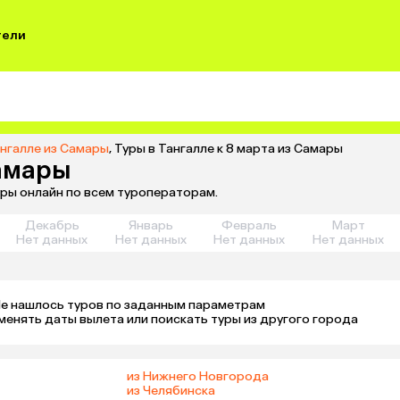
тели
ангалле из Самары
,
Туры в Тангалле к 8 марта из Самары
Самары
уры онлайн по всем туроператорам.
Декабрь
Январь
Февраль
Март
Нет данных
Нет данных
Нет данных
Нет данных
е нашлось туров по заданным параметрам 

менять даты вылета или поискать туры из другого города
из Нижнего Новгорода
из Челябинска