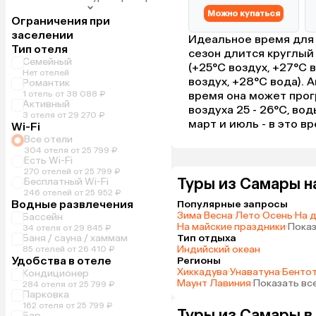
Можно купаться
Ограничения при
заселении
Идеальное время для 
Тип отеля
сезон длится круглый
Семейный
(+25°C воздух, +27°C 
Нет отелей
воздух, +28°C вода). 
Романтик
1 отель от 38 088 ₽
время она может прог
Активный
воздуха 25 - 26°C, во
3 отеля от 29 270 ₽
март и июль - в это 
Wi-Fi
Все отели
304 отеля от 25 799 ₽
Есть Wi-Fi
270 отелей от 25 799 ₽
Туры из Самары н
Бесплатный Wi-Fi
246 отелей от 25 952 ₽
Водные развлечения
Популярные запросы
Зима
·
Весна
·
Лето
·
Осень
·
На 
Бассейн
На майские праздники
·
Показ
34 отеля от 29 845 ₽
Баня / сауна / хаммам
Тип отдыха
Индийский океан
85 отелей от 26 410 ₽
Удобства в отеле
Регионы
Хиккадува
·
Унаватуна
·
Бенто
Кондиционер
Маунт Лавиния
·
Показать вс
284 отеля от 25 799 ₽
Парковка
162 отеля от 25 799 ₽
Туры из Самары в
Бар