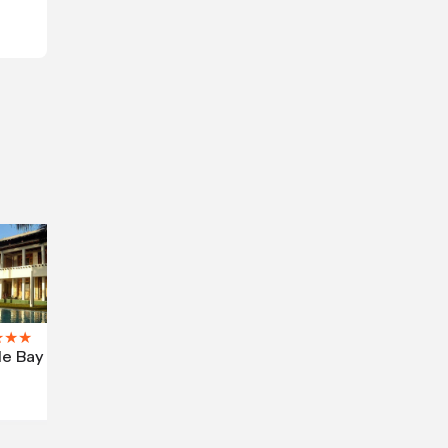
★
★
★
le Bay