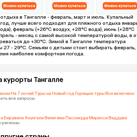
Можно купаться
Можно купаться
Можно купаться
отдыха в Тангалле - февраль, март и июль. Купальный
 год, лучше всего подходят для пляжного отдыха январ
вода), февраль (+26°C воздух, +28°C вода), июнь (+28°C
Апрель - месяц с самой высокой температурой воды, в э
реваться до +30°C. Зимой в Тангалле температура
ды 27 - 29°C. Семьям с детьми стоит выбирать февраль,
время наиболее комфортная погода.
а курорты Тангалле
двоих
·
На 7 ночей
·
Туры на Новый год
·
Горящие туры
·
Все включено
·
ать все запросы
та
·
Берувела
·
Ахунгала
·
Велигама
·
Пассикуда
·
Мирисса
·
Ваддува
·
е регионы
 другие страны