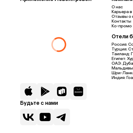
О нас
Карьера в 
Отзывы о 
Контакты
Ко-промо с
Отели б
Россия:
С
Турция:
С
Таиланд:
Египет:
Ху
ОАЭ:
Дуба
Мальдивы
Шри-Ланк
Индия:
Гоа
Будьте с нами