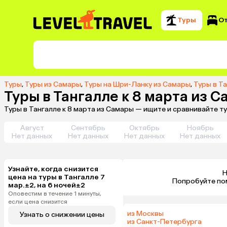
Туры
О
Туры
,
Туры из Самары
,
Туры на Шри-Ланку из Самары
,
Туры в Т
Туры в Тангалле к 8 марта из 
Туры в Тангалле к 8 марта из Самары — ищите и сравнивайте т
Август
Сентябрь
Октябрь
Ноябрь
Нет данных
Нет данных
Нет данных
Нет данных
Узнайте, когда снизится
Н
цена на туры в Тангалле 7
 Попробуйте по
мар.±2, на 6 ночей±2
Оповестим в течение 1 минуты,
если цена снизится
из Москвы
Узнать о снижении цены
из Санкт-Петербурга