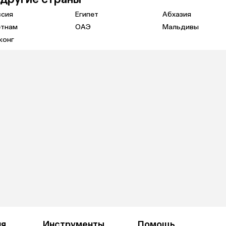
ссия
Египет
Абхазия
етнам
ОАЭ
Мальдивы
конг
ия
Инструменты
Помощь