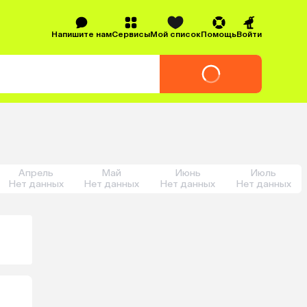
Напишите нам
Сервисы
Мой список
Помощь
Войти
Апрель
Май
Июнь
Июль
Нет данных
Нет данных
Нет данных
Нет данных