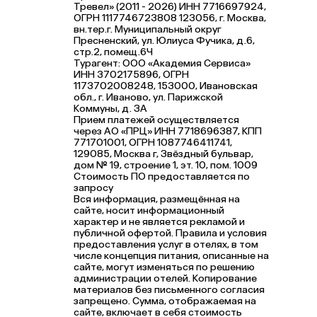
Тревел» (2011 - 2026) ИНН 7716697924,
ОГРН 1117746723808 123056, г. Москва,
вн.тер.г. Муниципальный округ
Пресненский, ул. Юлиуса Фучика, д.6,
стр.2, помещ.6Ч
Турагент: ООО «Академия Сервиса»
ИНН 3702175896, ОГРН
1173702008248, 153000, Ивановская
обл., г. Иваново, ул. Парижской
Коммуны, д. ЗА
Прием платежей осуществляется
через АО «ПРЦ» ИНН 7718696387, КПП
771701001, ОГРН 1087746411741,
129085, Москва г, Звёздный бульвар,
дом № 19, строение 1, эт. 10, пом. 1009
Стоимость ПО предоставляется по
запросу
Вся информация, размещённая на
сайте, носит информационный
характер и не является рекламой и
публичной офертой. Правила и условия
предоставления услуг в отелях, в том
числе концепция питания, описанные на
сайте, могут изменяться по решению
администрации отелей. Копирование
материалов без письменного согласия
запрещено. Сумма, отображаемая на
сайте, включает в себя стоимость