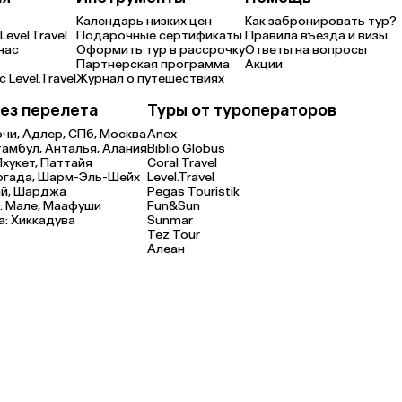
Календарь низких цен
Как забронировать тур?
Level.Travel
Подарочные сертификаты
Правила въезда и визы
нас
Оформить тур в рассрочку
Ответы на вопросы
Партнерская программа
Акции
 Level.Travel
Журнал о путешествиях
ез перелета
Туры от туроператоров
очи,
Адлер,
СПб,
Москва
Anex
тамбул,
Анталья,
Алания
Biblio Globus
Пхукет,
Паттайя
Coral Travel
ргада,
Шарм-Эль-Шейх
Level.Travel
й,
Шарджа
Pegas Touristik
:
Мале,
Маафуши
Fun&Sun
а:
Хиккадува
Sunmar
Tez Tour
Алеан