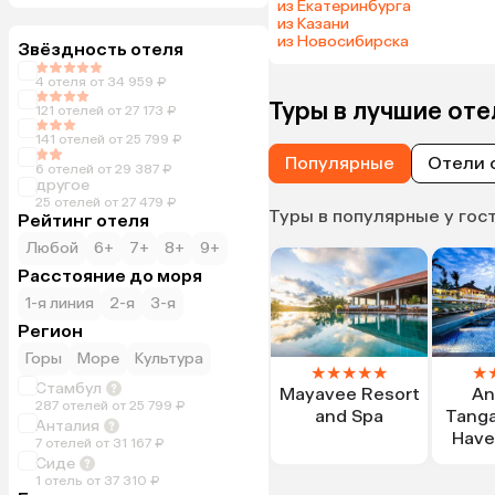
из Екатеринбурга
из Казани
из Новосибирска
Звёздность отеля
4 отеля от 34 959 ₽
Туры в лучшие оте
121 отелей от 27 173 ₽
141 отелей от 25 799 ₽
Популярные
Отели 
6 отелей от 29 387 ₽
другое
25 отелей от 27 479 ₽
Туры в популярные у гос
Рейтинг отеля
Любой
6+
7+
8+
9+
Расстояние до моря
1-я линия
2-я
3-я
Регион
Горы
Море
Культура
★
★
★
★
★
★
Стамбул
Mayavee Resort
An
287 отелей от 25 799 ₽
and Spa
Tanga
Анталия
Have
7 отелей от 31 167 ₽
Сиде
1 отель от 37 310 ₽