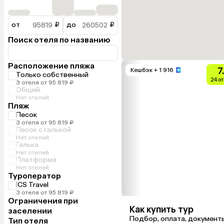
от
₽
до
₽
Поиск отеля по названию
Расположение пляжа
7
Кешбэк
+ 1 916
Только собственный
24 о
3 отеля от 95 819 ₽
Общий
Нет отелей
Пляж
Песок
3 отеля от 95 819 ₽
Песок с галькой
Нет отелей
Галька
Нет отелей
Платформа
Нет отелей
Туроператор
ICS Travel
3 отеля от 95 819 ₽
Ограничения при
Как купить тур
заселении
Подбор, оплата, документ
Тип отеля