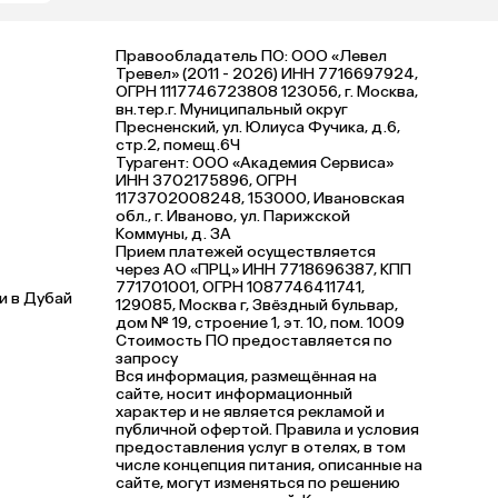
Правообладатель ПО: ООО «Левел
Тревел» (2011 - 2026) ИНН 7716697924,
ОГРН 1117746723808 123056, г. Москва,
вн.тер.г. Муниципальный округ
Пресненский, ул. Юлиуса Фучика, д.6,
стр.2, помещ.6Ч
Турагент: ООО «Академия Сервиса»
ИНН 3702175896, ОГРН
1173702008248, 153000, Ивановская
обл., г. Иваново, ул. Парижской
Коммуны, д. ЗА
Прием платежей осуществляется
через АО «ПРЦ» ИНН 7718696387, КПП
771701001, ОГРН 1087746411741,
и в Дубай
129085, Москва г, Звёздный бульвар,
дом № 19, строение 1, эт. 10, пом. 1009
Стоимость ПО предоставляется по
запросу
Вся информация, размещённая на
сайте, носит информационный
характер и не является рекламой и
публичной офертой. Правила и условия
предоставления услуг в отелях, в том
числе концепция питания, описанные на
сайте, могут изменяться по решению