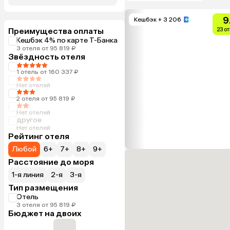
9
Кешбэк
+ 3 206
Преимущества оплаты
23 о
Кешбэк 4% по карте Т-Банка
3 отеля от 95 819 ₽
Звёздность отеля
1 отель от 160 337 ₽
Нет отелей
2 отеля от 95 819 ₽
Нет отелей
другое
Нет отелей
Рейтинг отеля
Любой
6+
7+
8+
9+
Расстояние до моря
1-я линия
2-я
3-я
Тип размещения
Отель
3 отеля от 95 819 ₽
Бюджет на двоих