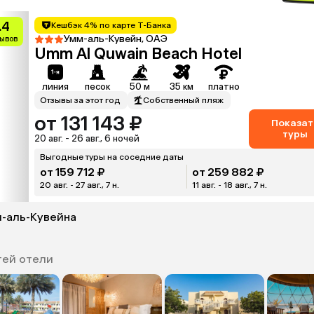
.4
Кешбэк 4% по карте Т-Банка
Умм-аль-Кувейн, ОАЭ
зывов
Umm Al Quwain Beach Hotel
линия
песок
50 м
35 км
платно
Отзывы за этот год
Собственный пляж
от 131 143 ₽
Показат
туры
20 авг. - 26 авг., 6 ночей
Выгодные туры на соседние даты
от 159 712 ₽
от 259 882 ₽
20 авг. - 27 авг., 7 н.
11 авг. - 18 авг., 7 н.
м-аль-Кувейна
тей отели