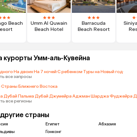
★
★
★
★
★
★
★
★
★
★
ngo Beach
Umm Al Quwain
Barracuda
Siniy
esort
Beach Hotel
Beach Resort
Res
а курорты Умм-аль-Кувейна
одного
·
На двоих
·
На 7 ночей
·
С ребенком
·
Туры на Новый год
·
ть все запросы
а
·
Страны Ближнего Востока
ма
·
Дубай Пальма
·
Дубай Джумейра
·
Аджман
·
Шарджа
·
Фуджейра
·
Д
ть все регионы
 другие страны
ссия
Египет
Абхазия
льдивы
Гонконг