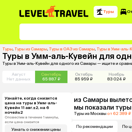
Туры
О
Туры
,
Туры из Самары
,
Туры в ОАЭ из Самары
,
Туры в Умм-аль-
Туры в Умм-аль-Кувейн для од
Туры в Умм-аль-Кувейн для одного из Самары — ищите и сравн
Август
Сентябрь
Октябрь
Ноябрь
Нет данных
65 887 ₽
85 959 ₽
83 024 ₽
Узнайте, когда снизится
из
Самары
вылето
цена на туры в Умм-аль-
мы показали туры
Кувейн 11 авг.±2, на 6
ночей±2
Туры из Москвы
от 62 389 ₽
Оповестим в течение 1 минуты,
если цена снизится
По рекомендации
По ц
Узнать о снижении цены