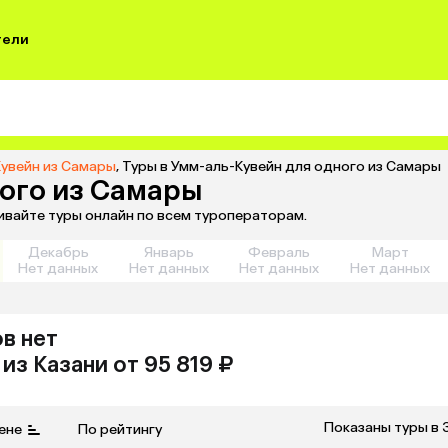
тели
Кувейн из Самары
,
Туры в Умм-аль-Кувейн для одного из Самары
ного из Самары
ивайте туры онлайн по всем туроператорам.
Декабрь
Январь
Февраль
Март
Нет данных
Нет данных
Нет данных
Нет данных
в нет
из
Казани
от 95 819 ₽
Показаны туры в 
ене
По рейтингу