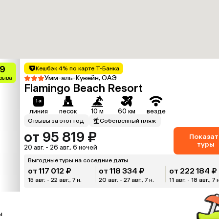
.9
Кешбэк 4% по карте Т-Банка
Умм-аль-Кувейн, ОАЭ
тзыва
Flamingo Beach Resort
линия
песок
10 м
60 км
везде
Отзывы за этот год
Собственный пляж
от 95 819 ₽
Показат
туры
20 авг. - 26 авг., 6 ночей
Выгодные туры на соседние даты
от 117 012 ₽
от 118 334 ₽
от 222 184 ₽
15 авг. - 22 авг., 7 н.
20 авг. - 27 авг., 7 н.
11 авг. - 18 авг., 7 
ы