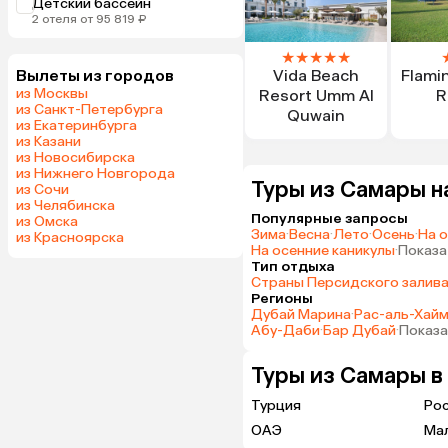
Детский бассейн
2 отеля от 95 819 ₽
★
★
★
★
★
Вылеты из городов
Vida Beach
Flami
из Москвы
Resort Umm Al
R
из Санкт-Петербурга
Quwain
из Екатеринбурга
из Казани
из Новосибирска
из Нижнего Новгорода
Туры из Самары н
из Сочи
из Челябинска
Популярные запросы
из Омска
Зима
·
Весна
·
Лето
·
Осень
·
На 
из Красноярска
На осенние каникулы
·
Показа
Тип отдыха
Страны Персидского залив
Регионы
Дубай Марина
·
Рас-аль-Хай
Абу-Даби
·
Бар Дубай
·
Показа
Туры из Самары в
Турция
Ро
ОАЭ
Ма