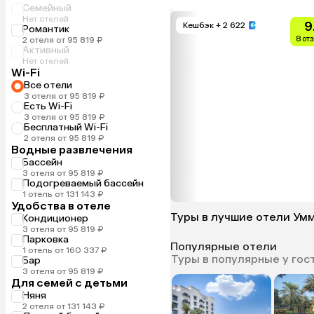
Семейный
Нет отелей
9
Кешбэк
+ 2 622
Романтик
8 от
2 отеля от 95 819 ₽
Активный
Нет отелей
Wi-Fi
Все отели
3 отеля от 95 819 ₽
Есть Wi-Fi
3 отеля от 95 819 ₽
Бесплатный Wi-Fi
2 отеля от 95 819 ₽
Водные развлечения
Бассейн
3 отеля от 95 819 ₽
Подогреваемый бассейн
1 отель от 131 143 ₽
Удобства в отеле
Туры в лучшие отели Ум
Кондиционер
3 отеля от 95 819 ₽
Парковка
Популярные отели
1 отель от 160 337 ₽
Туры в популярные у гос
Бар
3 отеля от 95 819 ₽
Для семей с детьми
Няня
2 отеля от 131 143 ₽