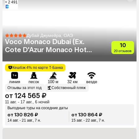
+ 2 491
Дубай Джумейра, ОАЭ
Voco Monaco Dubai (Ex.
10
Cote D'Azur Monaco Hotel)
20 отзывов
(Adults Only 18+)
Кешбэк 4% по карте Т-Банка
линия
песок
100 м
32 км
везде
Отзывы за этот год
Собственный пляж
от 124 565 ₽
11 авг. - 17 авг., 6 ночей
Выгодные туры на соседние даты
от 130 826 ₽
от 130 864 ₽
14 авг. - 21 авг., 7 н.
15 авг. - 22 авг., 7 н.