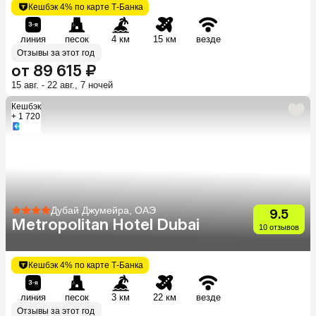
Кешбэк 4% по карте Т-Банка
линия
песок
4 км
15 км
везде
Отзывы за этот год
от 89 615 ₽
15 авг. - 22 авг., 7 ночей
Кешбэк
+ 1 720
Дубай Джумейра, ОАЭ
9.5
Metropolitan Hotel Dubai
10 отзывов
Кешбэк 4% по карте Т-Банка
линия
песок
3 км
22 км
везде
Отзывы за этот год