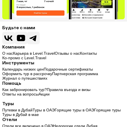
Будьте с нами
Компания
О нас
Карьера в Level.Travel
Отзывы о нас
Контакты
Ко-промо с Level.Travel
Инструменты
Календарь низких цен
Подарочные сертификаты
Оформить тур в рассрочку
Партнерская программа
Журнал о путешествиях
Помощь
Как забронировать тур?
Правила въезда и визы
Ответы на вопросы
Акции
Туры
Путевки в Дубай
Туры в ОАЭ
Горящие туры в ОАЭ
Горящие туры
Туры в Дубай в мае
Отели
Отели все включено в ОАЭ
Недорогие отели Дубая