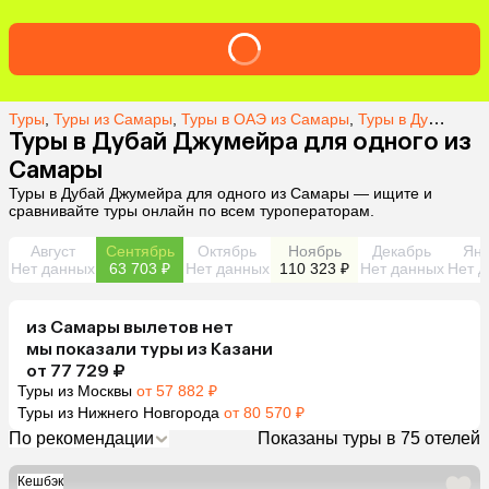
Туры
,
Туры из Самары
,
Туры в ОАЭ из Самары
,
Туры в Дубаи Джумейру из Самары
Туры в Дубай Джумейра для одного из
Самары
Туры в Дубай Джумейра для одного из Самары — ищите и
сравнивайте туры онлайн по всем туроператорам.
Август
Сентябрь
Октябрь
Ноябрь
Декабрь
Янв
Нет данных
63 703 ₽
Нет данных
110 323 ₽
Нет данных
Нет д
из
Самары
вылетов нет
мы показали туры
из
Казани
от 77 729 ₽
Туры из Москвы
от 57 882 ₽
Туры из Нижнего Новгорода
от 80 570 ₽
По рекомендации
Показаны туры в 75 отелей
Кешбэк