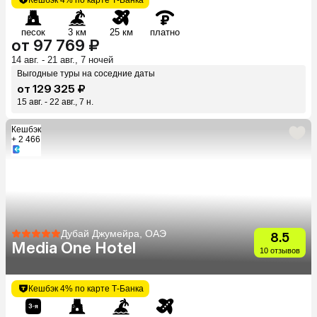
песок
3 км
25 км
платно
от 97 769 ₽
14 авг. - 21 авг., 7 ночей
Выгодные туры на соседние даты
от 129 325 ₽
15 авг. - 22 авг., 7 н.
Кешбэк
+ 2 466
Дубай Джумейра, ОАЭ
8.5
Media One Hotel
10 отзывов
Кешбэк 4% по карте Т-Банка