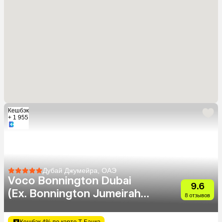
Кешбэк
+ 1 955
Дубай Джумейра, ОАЭ
Voco Bonnington Dubai
9.6
(Ex. Bonnington Jumeirah
8 отзывов
Lake Towers Dubai)
Кешбэк 4% по карте Т-Банка