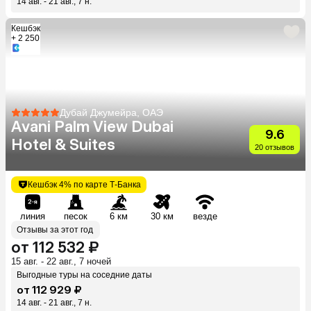
14 авг. - 21 авг., 7 н.
Кешбэк
+ 2 250
Дубай Джумейра, ОАЭ
Avani Palm View Dubai
9.6
Hotel & Suites
20 отзывов
Кешбэк 4% по карте Т-Банка
линия
песок
6 км
30 км
везде
Отзывы за этот год
от 112 532 ₽
15 авг. - 22 авг., 7 ночей
Выгодные туры на соседние даты
от 112 929 ₽
14 авг. - 21 авг., 7 н.