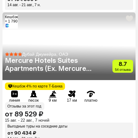
14 авг. - 21 авг., 7 н.
Кешбэк
+ 1 790
Дубай Джумейра, ОАЭ
Mercure Hotels Suites
8.7
Apartments (Ex. Mercure
54 отзыва
Dubai Barsha Heights)
Кешбэк 4% по карте Т-Банка
линия
песок
9 км
17 км
платно
Отзывы за этот год
от 89 529 ₽
15 авг. - 22 авг., 7 ночей
Выгодные туры на соседние даты
от 90 434 ₽