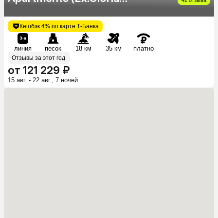
Hotel & Furnished
Apartments)
Кешбэк 4% по карте Т-Банка
линия
песок
18 км
35 км
платно
Отзывы за этот год
от 121 229 ₽
15 авг. - 22 авг., 7 ночей