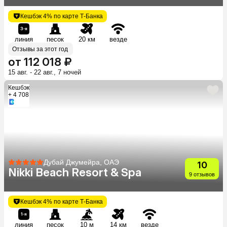
Dubai Sheikh Zayed Road)
Кешбэк 4% по карте Т-Банка
линия
песок
20 км
везде
Отзывы за этот год
от 112 018 ₽
15 авг. - 22 авг., 7 ночей
Кешбэк
+ 4 708
Дубай Джумейра, ОАЭ
10
Nikki Beach Resort & Spa
9 отзывов
Кешбэк 4% по карте Т-Банка
линия
песок
10 м
14 км
везде