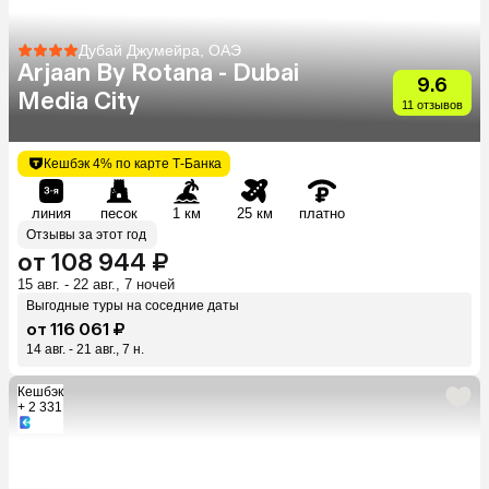
Дубай Джумейра, ОАЭ
Arjaan By Rotana - Dubai
9.6
Media City
11 отзывов
Кешбэк 4% по карте Т-Банка
линия
песок
1 км
25 км
платно
Отзывы за этот год
от 108 944 ₽
15 авг. - 22 авг., 7 ночей
Выгодные туры на соседние даты
от 116 061 ₽
14 авг. - 21 авг., 7 н.
Кешбэк
+ 2 331