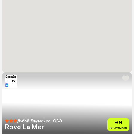
Кешбэк
+ 1 961
Дубай Джумейра, ОАЭ
9.9
Rove La Mer
86 отзывов