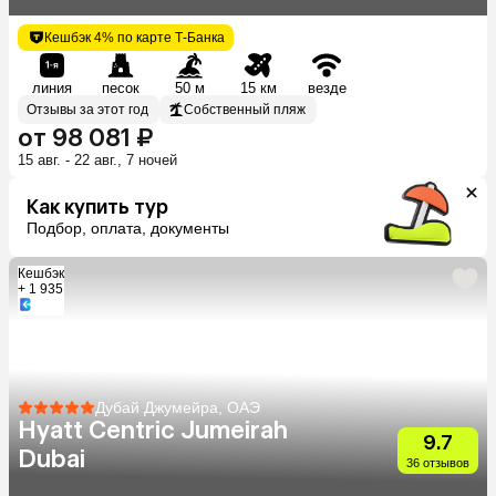
Кешбэк 4% по карте Т-Банка
линия
песок
50 м
15 км
везде
Отзывы за этот год
Собственный пляж
от 98 081 ₽
15 авг. - 22 авг., 7 ночей
Как купить тур
Подбор, оплата, документы
Кешбэк
+ 1 935
Дубай Джумейра, ОАЭ
Hyatt Centric Jumeirah
9.7
Dubai
36 отзывов