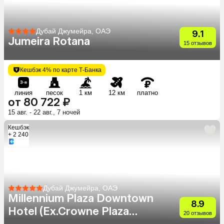
Дубай Джумейра, ОАЭ
9.1
Jumeira Rotana
15 отзывов
Кешбэк 4% по карте Т-Банка
линия
песок
1 км
12 км
платно
от 80 722 ₽
15 авг. - 22 авг., 7 ночей
Кешбэк
+ 2 240
Дубай Джумейра, ОАЭ
Millennium Plaza Downtown
8.9
Hotel (Ex.Crowne Plaza
20 отзывов