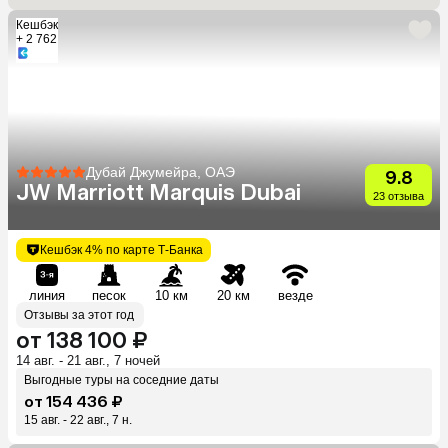
Кешбэк
+ 2 762
Дубай Джумейра, ОАЭ
9.8
JW Marriott Marquis Dubai
23 отзыва
Кешбэк 4% по карте Т-Банка
линия
песок
10 км
20 км
везде
Отзывы за этот год
от 138 100 ₽
14 авг. - 21 авг., 7 ночей
Выгодные туры на соседние даты
от 154 436 ₽
15 авг. - 22 авг., 7 н.