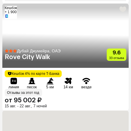
Кешбэк
+ 1 900
Дубай Джумейра, ОАЭ
9.6
Rove City Walk
33 отзыва
Кешбэк 4% по карте Т-Банка
линия
песок
5 км
14 км
везде
Отзывы за этот год
от 95 002 ₽
15 авг. - 22 авг., 7 ночей