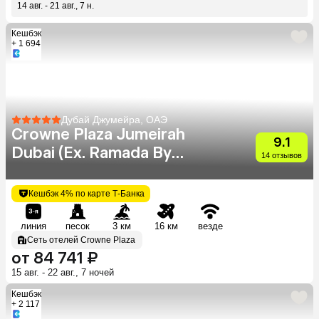
14 авг. - 21 авг., 7 н.
Кешбэк
+ 1 694
Дубай Джумейра, ОАЭ
Crowne Plaza Jumeirah
9.1
Dubai (Ex. Ramada By
14 отзывов
Wyndham Jumeirah Hotel)
Кешбэк 4% по карте Т-Банка
линия
песок
3 км
16 км
везде
Сеть отелей Crowne Plaza
от 84 741 ₽
15 авг. - 22 авг., 7 ночей
Кешбэк
+ 2 117