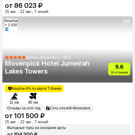
от 86 023 ₽
15 авг. - 22 авг., 7 ночей
Кешбэк
+ 2 030
Дубай Джумейра, ОАЭ
Movenpick Hotel Jumeirah
9.6
Lakes Towers
16 отзывов
Кешбэк 4% по карте Т-Банка
11 км
40 км
Отзывы за этот год
Сеть отелей Movenpick
от 101 500 ₽
15 авг. - 22 авг., 7 ночей
Выгодные туры на соседние даты
от 104 300 ₽