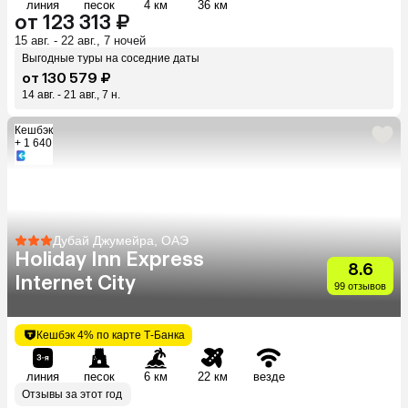
линия
песок
4 км
36 км
от 123 313 ₽
15 авг. - 22 авг., 7 ночей
Выгодные туры на соседние даты
от 130 579 ₽
14 авг. - 21 авг., 7 н.
Кешбэк
+ 1 640
Дубай Джумейра, ОАЭ
Holiday Inn Express
8.6
Internet City
99 отзывов
Кешбэк 4% по карте Т-Банка
линия
песок
6 км
22 км
везде
Отзывы за этот год