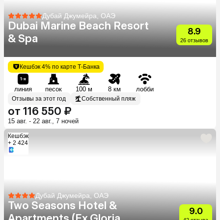
Дубай Джумейра, ОАЭ
Dubai Marine Beach Resort
8.9
& Spa
26 отзывов
Кешбэк 4% по карте Т-Банка
линия
песок
100 м
8 км
лобби
Отзывы за этот год
Собственный пляж
от 116 550 ₽
15 авг. - 22 авг., 7 ночей
Кешбэк
+ 2 424
Дубай Джумейра, ОАЭ
Two Seasons Hotel &
9.0
Apartments (Ex.Gloria
42 отзыва