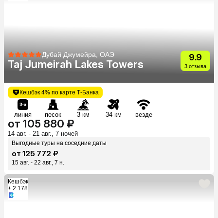
Дубай Джумейра, ОАЭ
9.9
Taj Jumeirah Lakes Towers
3 отзыва
Кешбэк 4% по карте Т-Банка
линия
песок
3 км
34 км
везде
от 105 880 ₽
14 авг. - 21 авг., 7 ночей
Выгодные туры на соседние даты
от 125 772 ₽
15 авг. - 22 авг., 7 н.
Кешбэк
+ 2 178