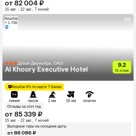
от 82 004 ₽
15 авг. - 22 авг., 7 ночей
Кешбэк
+ 1 706
Дубай Джумейра, ОАЭ
9.2
Al Khoory Executive Hotel
91 отзыв
Кешбэк 4% по карте Т-Банка
линия
песок
2 км
15 км
платно
Отзывы за этот год
от 85 339 ₽
15 авг. - 22 авг., 7 ночей
Выгодные туры на соседние даты
от 86 086 ₽