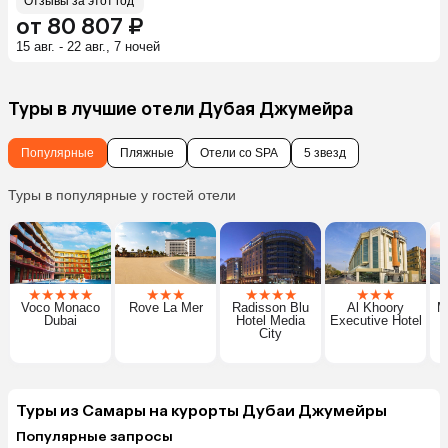
Отзывы за этот год
от 80 807 ₽
15 авг. - 22 авг., 7 ночей
Туры в лучшие отели Дубая Джумейра
Популярные
Пляжные
Отели со SPA
5 звезд
Туры в популярные у гостей отели
★
★
★
★
★
★
★
★
★
★
★
★
★
★
★
Voco Monaco
Rove La Mer
Radisson Blu
Al Khoory
M
Dubai
Hotel Media
Executive Hotel
City
Туры из Самары на курорты Дубаи Джумейры
Популярные запросы