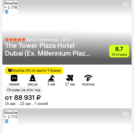
Кешбэк
+ 1 778
Дубай Джумейра, ОАЭ
The Tower Plaza Hotel
8.7
Dubai (Ex. Millennium Plaza
43 отзыва
Hotel)
Кешбэк 4% по карте Т-Банка
линия
песок
3 км
17 км
платно
Отзывы за этот год
от 88 931 ₽
15 авг. - 22 авг., 7 ночей
Кешбэк
+ 1 773