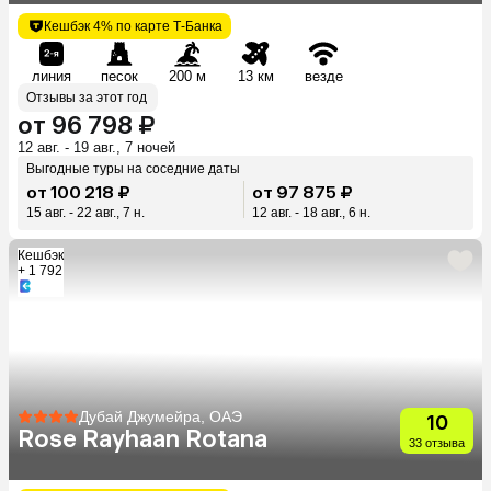
Кешбэк 4% по карте Т-Банка
линия
песок
200 м
13 км
везде
Отзывы за этот год
от 96 798 ₽
12 авг. - 19 авг., 7 ночей
Выгодные туры на соседние даты
от 100 218 ₽
от 97 875 ₽
15 авг. - 22 авг., 7 н.
12 авг. - 18 авг., 6 н.
Кешбэк
+ 1 792
Дубай Джумейра, ОАЭ
10
Rose Rayhaan Rotana
33 отзыва