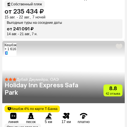
Собственный пляж
от 235 434 ₽
15 авг. - 22 авг., 7 ночей
Выгодные туры на соседние даты
от 241 091 ₽
14 авг. - 21 авг., 7 н.
Кешбэк
+ 1 616
Дубай Джумейра, ОАЭ
Holiday Inn Express Safa
8.8
Park
42 отзыва
Кешбэк 4% по карте Т-Банка
линия
песок
5 км
17 км
платно