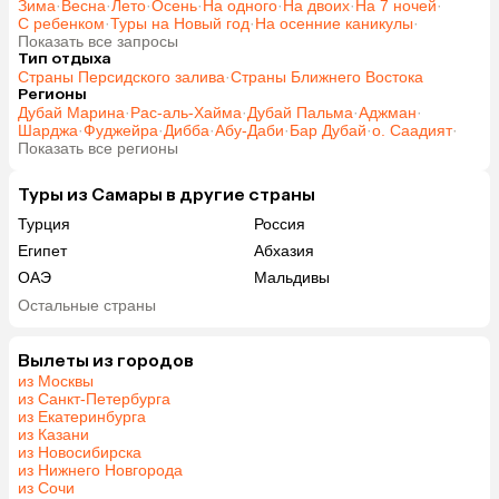
Зима
·
Весна
·
Лето
·
Осень
·
На одного
·
На двоих
·
На 7 ночей
·
С ребенком
·
Туры на Новый год
·
На осенние каникулы
·
Показать все запросы
Тип отдыха
Страны Персидского залива
·
Страны Ближнего Востока
Регионы
Дубай Марина
·
Рас-аль-Хайма
·
Дубай Пальма
·
Аджман
·
Шарджа
·
Фуджейра
·
Дибба
·
Абу-Даби
·
Бар Дубай
·
о. Саадият
·
Показать все регионы
Туры из Самары в другие страны
Турция
Россия
Египет
Абхазия
ОАЭ
Мальдивы
Гонконг
Остальные страны
Вылеты из городов
из Москвы
из Санкт-Петербурга
из Екатеринбурга
из Казани
из Новосибирска
из Нижнего Новгорода
из Сочи