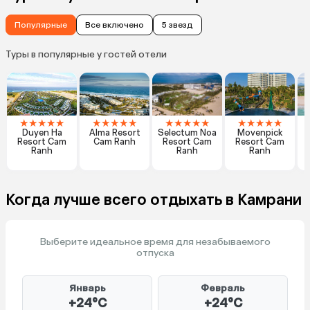
Популярные
Все включено
5 звезд
Туры в популярные у гостей отели
★
★
★
★
★
★
★
★
★
★
★
★
★
★
★
★
★
★
★
★
Duyen Ha
Alma Resort
Selectum Noa
Movenpick
A
Resort Cam
Cam Ranh
Resort Cam
Resort Cam
Ranh
Ranh
Ranh
Когда лучше всего отдыхать в Камрани
Выберите идеальное время для незабываемого
отпуска
Январь
Февраль
+24°C
+24°C