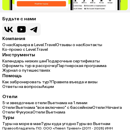
Будьте с нами
Компания
О нас
Карьера в Level.Travel
Отзывы о нас
Контакты
Ко-промо с Level.Travel
Инструменты
Календарь низких цен
Подарочные сертификаты
Оформить тур в рассрочку
Партнерская программа
Журнал о путешествиях
Помощь
Как забронировать тур?
Правила въезда и визы
Ответы на вопросы
Акции
Отели
5-и звездочные отели Вьетнама на 1 линии
Отели Вьетнама "все включено" с бассейном
Отели Нячанга
Отели Фукуока
Отели Вьетнама
Туры
Туры на море в мае
Туры куда угодно
Туры во Вьетнам
Правообладатель ПО: ООО «Левел Тревел» (2011 - 2026) ИНН