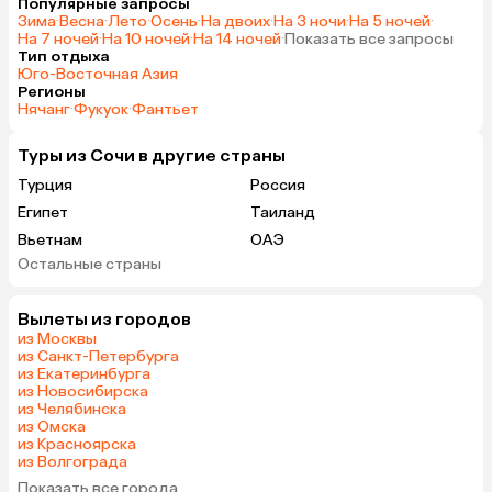
Популярные запросы
Зима
·
Весна
·
Лето
·
Осень
·
На двоих
·
На 3 ночи
·
На 5 ночей
·
На 7 ночей
·
На 10 ночей
·
На 14 ночей
·
Показать все запросы
Тип отдыха
Юго-Восточная Азия
Регионы
Нячанг
·
Фукуок
·
Фантьет
Туры из Сочи в другие страны
Турция
Россия
Египет
Таиланд
Вьетнам
ОАЭ
Остальные страны
Гонконг
Вылеты из городов
из Москвы
из Санкт-Петербурга
из Екатеринбурга
из Новосибирска
из Челябинска
из Омска
из Красноярска
из Волгограда
Показать все города