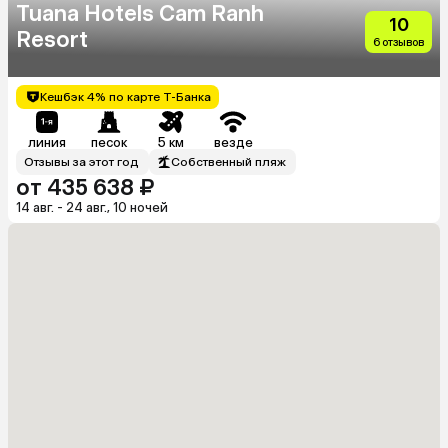
Tuana Hotels Cam Ranh
10
Resort
6 отзывов
Кешбэк 4% по карте Т-Банка
линия
песок
5 км
везде
Отзывы за этот год
Собственный пляж
от 435 638 ₽
14 авг. - 24 авг., 10 ночей