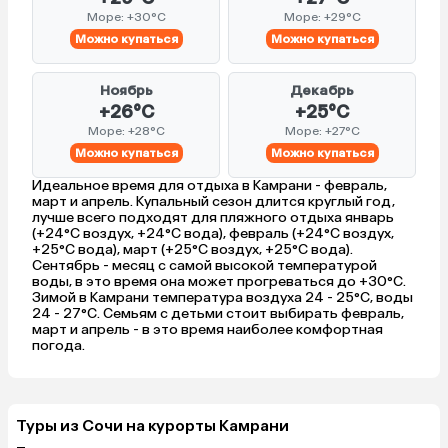
Море: +30°C
Море: +29°C
Можно купаться
Можно купаться
Ноябрь
Декабрь
+26°C
+25°C
Море: +28°C
Море: +27°C
Можно купаться
Можно купаться
Идеальное время для отдыха в Камрани - февраль,
март и апрель. Купальный сезон длится круглый год,
лучше всего подходят для пляжного отдыха январь
(+24°C воздух, +24°C вода), февраль (+24°C воздух,
+25°C вода), март (+25°C воздух, +25°C вода).
Сентябрь - месяц с самой высокой температурой
воды, в это время она может прогреваться до +30°C.
Зимой в Камрани температура воздуха 24 - 25°C, воды
24 - 27°C. Семьям с детьми стоит выбирать февраль,
март и апрель - в это время наиболее комфортная
погода.
Туры из Сочи на курорты Камрани