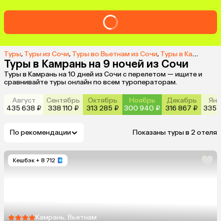
Туры
,
Туры из Сочи
,
Туры во Вьетнам из Сочи
,
Туры в Камрань из Сочи
Туры в Камрань на 9 ночей из Сочи
Туры в Камрань на 10 дней из Сочи с перелетом — ищите и
сравнивайте туры онлайн по всем туроператорам.
Август
Сентябрь
Октябрь
Ноябрь
Декабрь
Янв
435 638 ₽
338 110 ₽
313 285 ₽
300 940 ₽
316 867 ₽
335 
По рекомендации
Показаны туры в 2 отеля
Кешбэк
+ 8 712
Камрань, Вьетнам