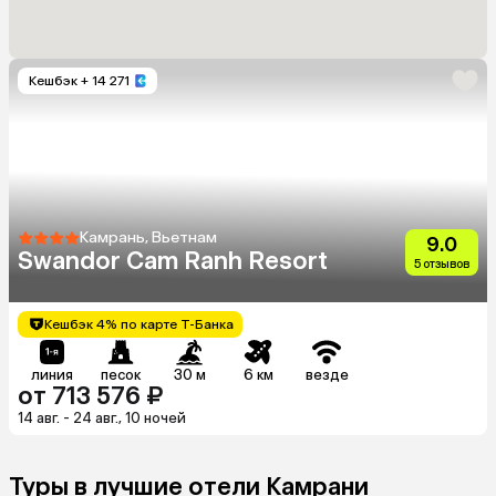
Кешбэк
+ 14 271
Камрань, Вьетнам
9.0
Swandor Cam Ranh Resort
5 отзывов
Кешбэк 4% по карте Т-Банка
линия
песок
30 м
6 км
везде
от 713 576 ₽
14 авг. - 24 авг., 10 ночей
Туры в лучшие отели Камрани