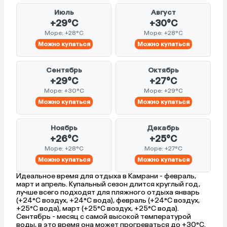
Июль
Август
+29°C
+30°C
Море: +28°C
Море: +28°C
Можно купаться
Можно купаться
Сентябрь
Октябрь
+29°C
+27°C
Море: +30°C
Море: +29°C
Можно купаться
Можно купаться
Ноябрь
Декабрь
+26°C
+25°C
Море: +28°C
Море: +27°C
Можно купаться
Можно купаться
Идеальное время для отдыха в Камрани - февраль,
март и апрель. Купальный сезон длится круглый год,
лучше всего подходят для пляжного отдыха январь
(+24°C воздух, +24°C вода), февраль (+24°C воздух,
+25°C вода), март (+25°C воздух, +25°C вода).
Сентябрь - месяц с самой высокой температурой
воды, в это время она может прогреваться до +30°C.