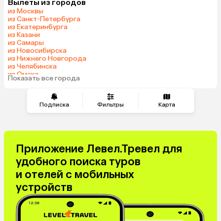
Вылеты из городов
из Москвы
из Санкт-Петербурга
из Екатеринбурга
из Казани
из Самары
из Новосибирска
из Нижнего Новгорода
из Челябинска
из Омска
Показать все города
из Красноярска
Подписка
Фильтры
Карта
Приложение Левел.Тревел для
удобного поиска туров
и отелей с мобильных
устройств