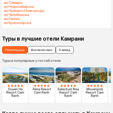
из Самары
из Новосибирска
из Нижнего Новгорода
из Челябинска
из Омска
из Красноярска
Туры в лучшие отели Камрани
Популярные
Все включено
5 звезд
Туры в популярные у гостей отели
★
★
★
★
★
★
★
★
★
★
★
★
★
★
★
★
★
★
★
★
Duyen Ha
Alma Resort
Selectum Noa
Movenpick
A
Resort Cam
Cam Ranh
Resort Cam
Resort Cam
Ranh
Ranh
Ranh