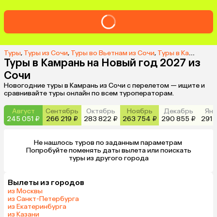
Туры
,
Туры из Сочи
,
Туры во Вьетнам из Сочи
,
Туры в Камрань из Сочи
Туры в Камрань на Новый год 2027 из
Сочи
Новогодние туры в Камрань из Сочи с перелетом — ищите и
сравнивайте туры онлайн по всем туроператорам.
Август
Сентябрь
Октябрь
Ноябрь
Декабрь
Янв
245 051 ₽
266 219 ₽
283 822 ₽
263 754 ₽
290 855 ₽
291 
Не нашлось туров по заданным параметрам 

 Попробуйте поменять даты вылета или поискать 
туры из другого города
Вылеты из городов
из Москвы
из Санкт-Петербурга
из Екатеринбурга
из Казани