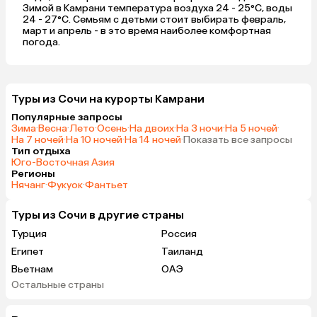
Зимой в Камрани температура воздуха 24 - 25°C, воды
24 - 27°C. Семьям с детьми стоит выбирать февраль,
март и апрель - в это время наиболее комфортная
погода.
Туры из Сочи на курорты Камрани
Популярные запросы
Зима
·
Весна
·
Лето
·
Осень
·
На двоих
·
На 3 ночи
·
На 5 ночей
·
На 7 ночей
·
На 10 ночей
·
На 14 ночей
·
Показать все запросы
Тип отдыха
Юго-Восточная Азия
Регионы
Нячанг
·
Фукуок
·
Фантьет
Туры из Сочи в другие страны
Турция
Россия
Египет
Таиланд
Вьетнам
ОАЭ
Остальные страны
Гонконг