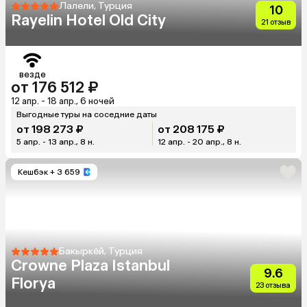
Лалели, Турция
10
Rayelin Hotel Old City
21 отзыв
везде
от 176 512 ₽
12 апр. - 18 апр., 6 ночей
Выгодные туры на соседние даты
от 198 273 ₽
от 208 175 ₽
5 апр. - 13 апр., 8 н.
12 апр. - 20 апр., 8 н.
Кешбэк
+ 3 659
Бакыркёй, Турция
Crowne Plaza Istanbul
9.6
Florya
23 отзыва