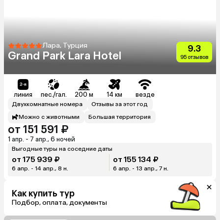
Лара, Турция
9.3
Grand Park Lara Hotel
95 отзывов
линия
пес./гал.
200 м
14 км
везде
Двухкомнатные номера
Отзывы за этот год
Можно с животными
Большая территория
от 151 591 ₽
1 апр. - 7 апр., 6 ночей
Выгодные туры на соседние даты
от 175 939 ₽
от 155 134 ₽
6 апр. - 14 апр., 8 н.
6 апр. - 13 апр., 7 н.
Как купить тур
Подбор, оплата, документы