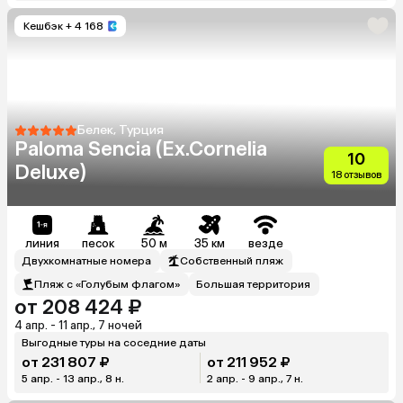
Кешбэк
+ 4 168
Белек, Турция
Paloma Sencia (Ex.Cornelia
10
Deluxe)
18 отзывов
линия
песок
50 м
35 км
везде
Двухкомнатные номера
Собственный пляж
Пляж с «Голубым флагом»
Большая территория
от 208 424 ₽
4 апр. - 11 апр., 7 ночей
Выгодные туры на соседние даты
от 231 807 ₽
от 211 952 ₽
5 апр. - 13 апр., 8 н.
2 апр. - 9 апр., 7 н.