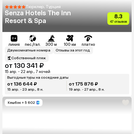
Тюрклер, Турция
Senza Hotels The Inn
8.3
Resort & Spa
47 отзывов
линия
пес./гал.
300 м
100 км
платно
Двухкомнатные номера
Отзывы за этот год
Собственный пляж
от 130 341 ₽
15 апр. - 22 апр., 7 ночей
Выгодные туры на соседние даты
от 136 644 ₽
от 175 876 ₽
15 апр. - 23 апр., 8 н.
19 апр. - 27 апр., 8 н.
Кешбэк
+ 5 602