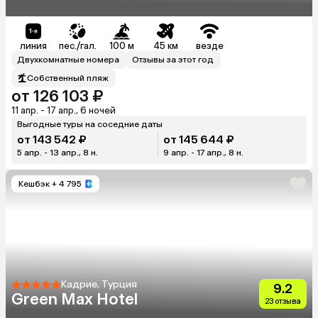
линия
пес./гал.
100 м
45 км
везде
Двухкомнатные номера
Отзывы за этот год
Собственный пляж
от 126 103 ₽
11 апр. - 17 апр., 6 ночей
Выгодные туры на соседние даты
от 143 542 ₽
от 145 644 ₽
5 апр. - 13 апр., 8 н.
9 апр. - 17 апр., 8 н.
Кешбэк
+ 4 795
Кадрие, Турция
9.2
Green Max Hotel
23 отзыва