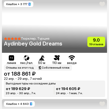
Кешбэк
+ 3 777
Тюрклер, Турция
9.0
Aydinbey Gold Dreams
59 отзывов
линия
пес./гал.
50 м
110 км
везде
Отзывы за этот год
Собственный пляж
от 188 861 ₽
22 апр. - 29 апр., 7 ночей
Выгодные туры на соседние даты
от 189 629 ₽
от 194 605 ₽
23 апр. - 30 апр., 7 н.
24 апр. - 1 мая, 7 н.
Кешбэк
+ 4 643