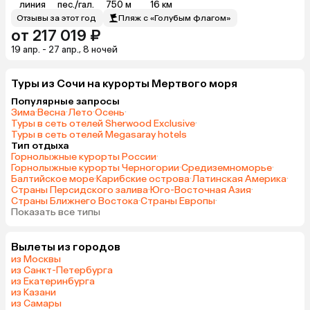
линия
пес./гал.
750 м
16 км
Отзывы за этот год
Пляж с «Голубым флагом»
от 217 019 ₽
19 апр. - 27 апр., 8 ночей
Туры из Сочи на курорты Мертвого моря
Популярные запросы
Зима
·
Весна
·
Лето
·
Осень
·
Туры в сеть отелей Sherwood Exclusive
·
Туры в сеть отелей Megasaray hotels
Тип отдыха
Горнолыжные курорты России
·
Горнолыжные курорты Черногории
·
Средиземноморье
·
Балтийское море
·
Карибские острова
·
Латинская Америка
·
Страны Персидского залива
·
Юго-Восточная Азия
·
Страны Ближнего Востока
·
Страны Европы
·
Показать все типы
Вылеты из городов
из Москвы
из Санкт-Петербурга
из Екатеринбурга
из Казани
из Самары