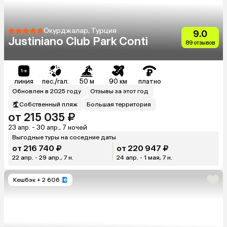
Окурджалар, Турция
9.0
Justiniano Club Park Conti
89 отзывов
линия
пес./гал.
50 м
90 км
платно
Обновлен в 2025 году
Отзывы за этот год
Собственный пляж
Большая территория
от 215 035 ₽
23 апр. - 30 апр., 7 ночей
Выгодные туры на соседние даты
от 216 740 ₽
от 220 947 ₽
22 апр. - 29 апр., 7 н.
24 апр. - 1 мая, 7 н.
Кешбэк
+ 2 606