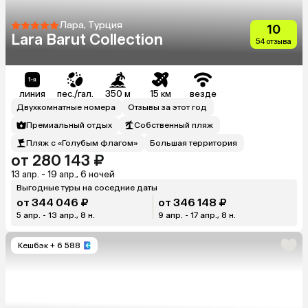
Лара, Турция
10
Lara Barut Collection
54 отзыва
линия
пес./гал.
350 м
15 км
везде
Двухкомнатные номера
Отзывы за этот год
Премиальный отдых
Собственный пляж
Пляж с «Голубым флагом»
Большая территория
от 280 143 ₽
13 апр. - 19 апр., 6 ночей
Выгодные туры на соседние даты
от 344 046 ₽
от 346 148 ₽
5 апр. - 13 апр., 8 н.
9 апр. - 17 апр., 8 н.
Кешбэк
+ 6 588