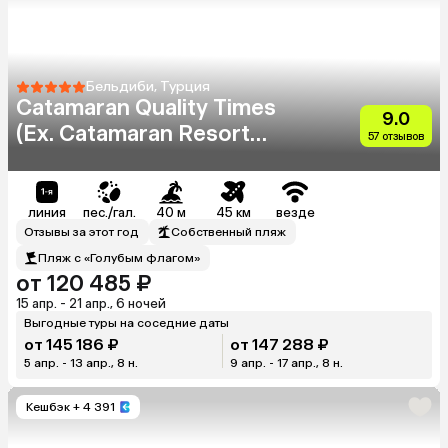
Бельдиби, Турция
Catamaran Quality Times
9.0
(Ex. Catamaran Resort
57 отзывов
Hotel)
линия
пес./гал.
40 м
45 км
везде
Отзывы за этот год
Собственный пляж
Пляж с «Голубым флагом»
от 120 485 ₽
15 апр. - 21 апр., 6 ночей
Выгодные туры на соседние даты
от 145 186 ₽
от 147 288 ₽
5 апр. - 13 апр., 8 н.
9 апр. - 17 апр., 8 н.
Кешбэк
+ 4 391