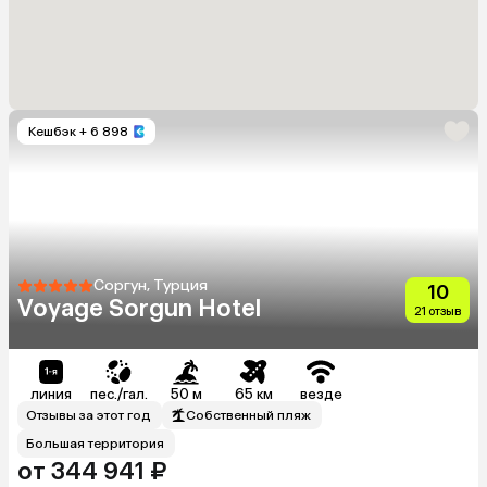
Кешбэк
+ 6 898
Соргун, Турция
10
Voyage Sorgun Hotel
21 отзыв
линия
пес./гал.
50 м
65 км
везде
Отзывы за этот год
Собственный пляж
Большая территория
от 344 941 ₽