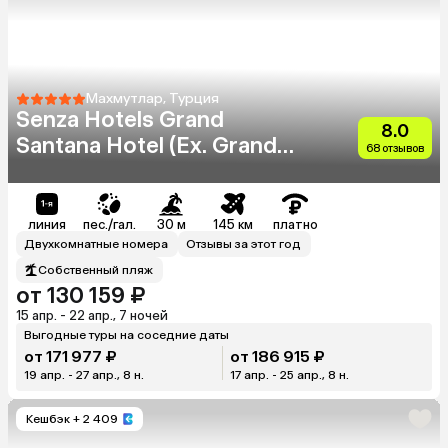
Махмутлар, Турция
Senza Hotels Grand
8.0
Santana Hotel (Ex. Grand
68 отзывов
Santana)
линия
пес./гал.
30 м
145 км
платно
Двухкомнатные номера
Отзывы за этот год
Собственный пляж
от 130 159 ₽
15 апр. - 22 апр., 7 ночей
Выгодные туры на соседние даты
от 171 977 ₽
от 186 915 ₽
19 апр. - 27 апр., 8 н.
17 апр. - 25 апр., 8 н.
Кешбэк
+ 2 409