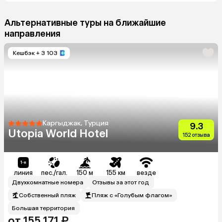
Альтернативные туры на ближайшие
направления
Кешбэк
+ 3 103
Каргыджак, Турция
9.3
Utopia World Hotel
152 отзыва
линия
пес./гал.
150 м
155 км
везде
Двухкомнатные номера
Отзывы за этот год
Собственный пляж
Пляж с «Голубым флагом»
Большая территория
от 155 171 ₽