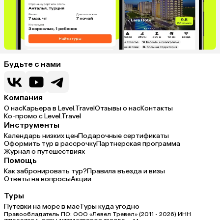
Будьте с нами
Компания
О нас
Карьера в Level.Travel
Отзывы о нас
Контакты
Ко-промо с Level.Travel
Инструменты
Календарь низких цен
Подарочные сертификаты
Оформить тур в рассрочку
Партнерская программа
Журнал о путешествиях
Помощь
Как забронировать тур?
Правила въезда и визы
Ответы на вопросы
Акции
Туры
Путевки на море в мае
Туры куда угодно
Правообладатель ПО: ООО «Левел Тревел» (2011 - 2026) ИНН