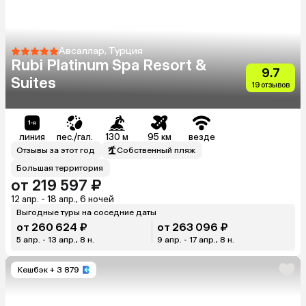
Авсаллар, Турция
Rubi Platinum Spa Resort &
9.7
Suites
19 отзывов
линия
пес./гал.
130 м
95 км
везде
Отзывы за этот год
Собственный пляж
Большая территория
от 219 597 ₽
12 апр. - 18 апр., 6 ночей
Выгодные туры на соседние даты
от 260 624 ₽
от 263 096 ₽
5 апр. - 13 апр., 8 н.
9 апр. - 17 апр., 8 н.
Кешбэк
+ 3 879