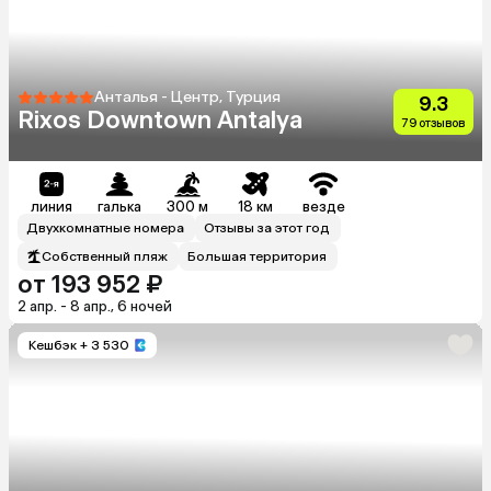
Анталья - Центр, Турция
9.3
Rixos Downtown Antalya
79 отзывов
линия
галька
300 м
18 км
везде
Двухкомнатные номера
Отзывы за этот год
Собственный пляж
Большая территория
от 193 952 ₽
2 апр. - 8 апр., 6 ночей
Кешбэк
+ 3 530