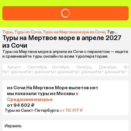
Туры
,
Туры из Сочи
,
Туры на Мертвое море из Сочи
,
Туры на Мертвое море в апреле 2027 из Сочи
Туры на Мертвое море в апреле 2027
из Сочи
Туры на Мертвое море в апреле из Сочи с перелетом — ищите
и сравнивайте туры онлайн по всем туроператорам.
Август
Сентябрь
Октябрь
Ноябрь
Декабрь
Янв
Нет данных
Нет данных
Нет данных
Нет данных
Нет данных
Нет д
из
Сочи
На Мертвое Море
вылетов нет
мы показали туры
из
Москвы
в
Средиземноморье
от 94 602 ₽
Туры из Санкт-Петербурга
от 112 417 ₽
Израиль