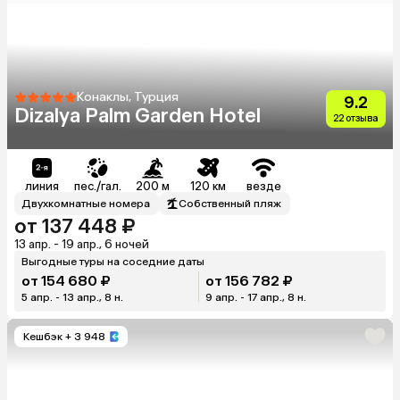
Конаклы, Турция
9.2
Dizalya Palm Garden Hotel
22 отзыва
линия
пес./гал.
200 м
120 км
везде
Двухкомнатные номера
Собственный пляж
от 137 448 ₽
13 апр. - 19 апр., 6 ночей
Выгодные туры на соседние даты
от 154 680 ₽
от 156 782 ₽
5 апр. - 13 апр., 8 н.
9 апр. - 17 апр., 8 н.
Кешбэк
+ 3 948