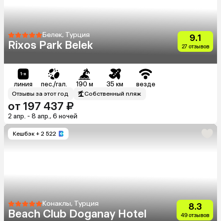
Белек, Турция
9.1
Rixos Park Belek
27 отзывов
линия
пес./гал.
190 м
35 км
везде
Отзывы за этот год
Собственный пляж
от 197 437 ₽
2 апр. - 8 апр., 6 ночей
Кешбэк
+ 2 522
Конаклы, Турция
8.3
Beach Club Doganay Hotel
49 отзывов