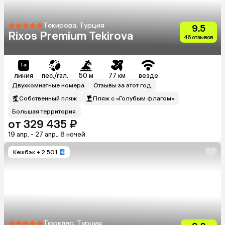
Текирова, Турция
9.5
Rixos Premium Tekirova
46 отзывов
линия
пес./гал.
50 м
77 км
везде
Двухкомнатные номера
Отзывы за этот год
Собственный пляж
Пляж с «Голубым флагом»
Большая территория
от 329 435 ₽
19 апр. - 27 апр., 8 ночей
Кешбэк
+ 2 501
Тюрклер, Турция