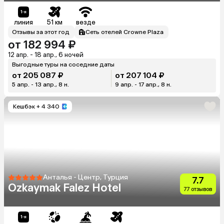
линия
51 км
везде
Отзывы за этот год
Сеть отелей Crowne Plaza
от 182 994 ₽
12 апр. - 18 апр., 6 ночей
Выгодные туры на соседние даты
от 205 087 ₽
от 207 104 ₽
5 апр. - 13 апр., 8 н.
9 апр. - 17 апр., 8 н.
Кешбэк
+ 4 340
Анталья - Центр, Турция
7.7
Ozkaymak Falez Hotel
77 отзывов