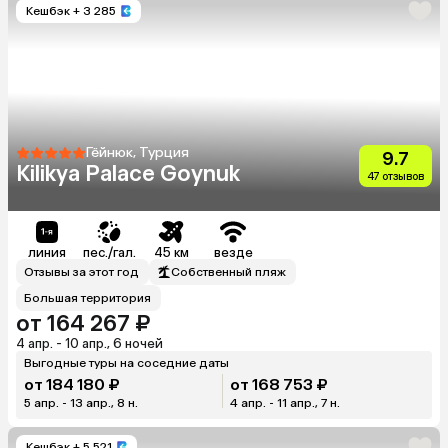
Кешбэк
+ 3 285
Гёйнюк, Турция
9.7
Kilikya Palace Goynuk
47 отзывов
линия
пес./гал.
45 км
везде
Отзывы за этот год
Собственный пляж
Большая территория
от 164 267 ₽
4 апр. - 10 апр., 6 ночей
Выгодные туры на соседние даты
от 184 180 ₽
от 168 753 ₽
5 апр. - 13 апр., 8 н.
4 апр. - 11 апр., 7 н.
Кешбэк
+ 5 521