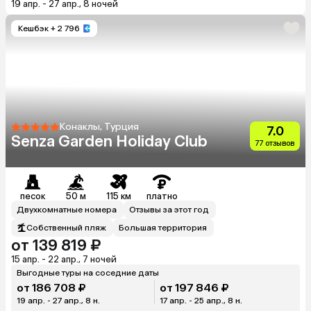
19 апр. - 27 апр., 8 ночей
Кешбэк
+ 2 796
Конаклы, Турция
7.0
Senza Garden Holiday Club
77 отзывов
песок
50 м
115 км
платно
Двухкомнатные номера
Отзывы за этот год
Собственный пляж
Большая территория
от 139 819 ₽
15 апр. - 22 апр., 7 ночей
Выгодные туры на соседние даты
от 186 708 ₽
от 197 846 ₽
19 апр. - 27 апр., 8 н.
17 апр. - 25 апр., 8 н.