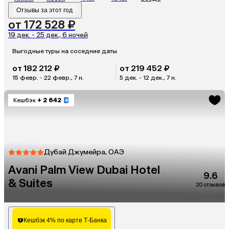
Отзывы за этот год
от 172 528 ₽
19 дек. - 25 дек., 6 ночей
Выгодные туры на соседние даты
от 182 212 ₽
от 219 452 ₽
15 февр. - 22 февр., 7 н.
5 дек. - 12 дек., 7 н.
Кешбэк
+ 2 642
Дубай Джумейра, ОАЭ
Avani Palm View Dubai Hotel
9.6
& Suites
20 отзывов
Кешбэк 4% по карте Т-Банка