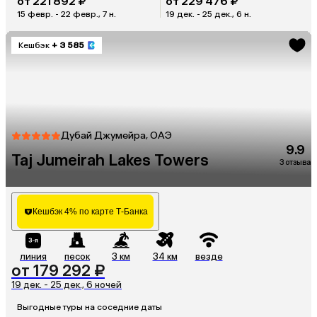
от 221 892 ₽
от 229 476 ₽
15 февр. - 22 февр., 7 н.
19 дек. - 25 дек., 6 н.
Кешбэк
+ 3 585
Дубай Джумейра, ОАЭ
9.9
Taj Jumeirah Lakes Towers
3 отзыва
Кешбэк 4% по карте Т-Банка
линия
песок
3 км
34 км
везде
от 179 292 ₽
19 дек. - 25 дек., 6 ночей
Выгодные туры на соседние даты