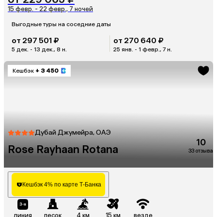
15 февр. - 22 февр., 7 ночей
Выгодные туры на соседние даты
от 297 501 ₽
от 270 640 ₽
5 дек. - 13 дек., 8 н.
25 янв. - 1 февр., 7 н.
Кешбэк
+ 3 450
Дубай Джумейра, ОАЭ
10
Rose Rayhaan Rotana
33 отзыва
Кешбэк 4% по карте Т-Банка
линия
песок
4 км
15 км
везде