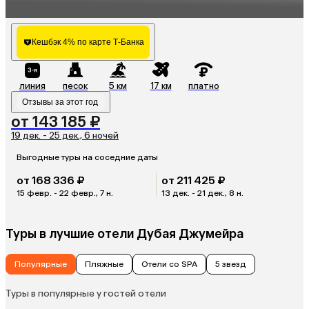
Кешбэк 4% по карте Т-Банка
линия
песок
5 км
17 км
платно
Отзывы за этот год
от 143 185 ₽
19 дек. - 25 дек., 6 ночей
Выгодные туры на соседние даты
от 168 336 ₽
от 211 425 ₽
15 февр. - 22 февр., 7 н.
13 дек. - 21 дек., 8 н.
Туры в лучшие отели Дубая Джумейра
Популярные
Пляжные
Отели со SPA
5 звезд
Туры в популярные у гостей отели