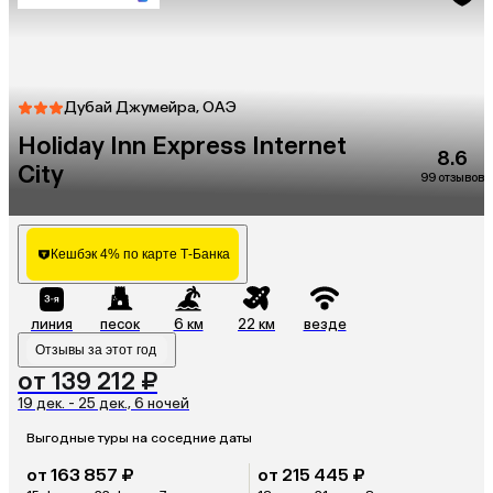
Дубай Джумейра, ОАЭ
Holiday Inn Express Internet
8.6
City
99 отзывов
Кешбэк 4% по карте Т-Банка
линия
песок
6 км
22 км
везде
Отзывы за этот год
от 139 212 ₽
19 дек. - 25 дек., 6 ночей
Выгодные туры на соседние даты
от 163 857 ₽
от 215 445 ₽