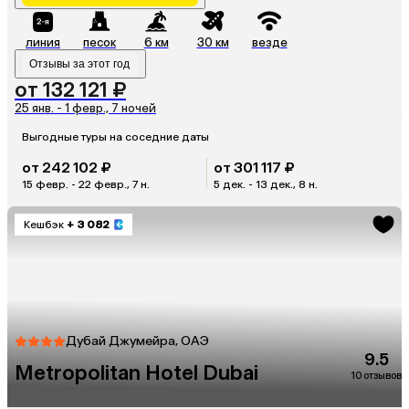
линия
песок
6 км
30 км
везде
Отзывы за этот год
от 132 121 ₽
25 янв. - 1 февр., 7 ночей
Выгодные туры на соседние даты
от 242 102 ₽
от 301 117 ₽
15 февр. - 22 февр., 7 н.
5 дек. - 13 дек., 8 н.
Кешбэк
+ 3 082
Дубай Джумейра, ОАЭ
9.5
Metropolitan Hotel Dubai
10 отзывов