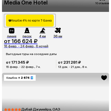
Media One Hotel
10 отзывов
Кешбэк 4% по карте Т-Банка
линия
песок
4 км
36 км
от 166 624 ₽
18 февр. - 24 февр., 6 ночей
Выгодные туры на соседние даты
от 171 345 ₽
от 231 281 ₽
15 февр. - 22 февр., 7 н.
13 дек. - 21 дек., 8 н.
Кешбэк
+ 2 674
Дубай Джумейра, ОАЭ