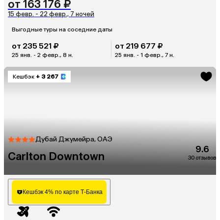
от 163 176 ₽
15 февр. - 22 февр., 7 ночей
Выгодные туры на соседние даты
от 235 521 ₽
от 219 677 ₽
25 янв. - 2 февр., 8 н.
25 янв. - 1 февр., 7 н.
Кешбэк
+ 3 267
Дубай Джумейра, ОАЭ
9.6
Carlton Downtown
30 отзывов
Кешбэк 4% по карте Т-Банка