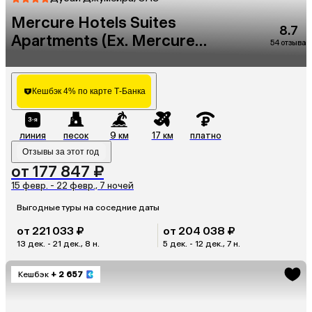
Mercure Hotels Suites
8.7
Apartments (Ex. Mercure
54 отзыва
Dubai Barsha Heights)
Кешбэк 4% по карте Т-Банка
линия
песок
9 км
17 км
платно
Отзывы за этот год
от 177 847 ₽
15 февр. - 22 февр., 7 ночей
Выгодные туры на соседние даты
от 221 033 ₽
от 204 038 ₽
13 дек. - 21 дек., 8 н.
5 дек. - 12 дек., 7 н.
Кешбэк
+ 2 657