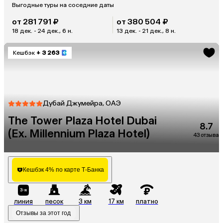
Выгодные туры на соседние даты
от 281 791 ₽
от 380 504 ₽
18 дек. - 24 дек., 6 н.
13 дек. - 21 дек., 8 н.
Кешбэк
+ 3 263
Дубай Джумейра, ОАЭ
The Tower Plaza Hotel Dubai
8.7
(Ex. Millennium Plaza Hotel)
43 отзыва
Кешбэк 4% по карте Т-Банка
линия
песок
3 км
17 км
платно
Отзывы за этот год