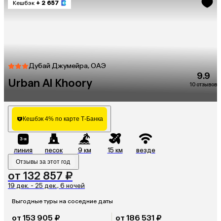
Кешбэк
+ 2 657
Дубай Джумейра, ОАЭ
9.9
Urban Al Khoory
10 отзывов
Кешбэк 4% по карте Т-Банка
линия
песок
9 км
15 км
везде
Отзывы за этот год
от 132 857 ₽
19 дек. - 25 дек., 6 ночей
Выгодные туры на соседние даты
от 153 905 ₽
от 186 531 ₽