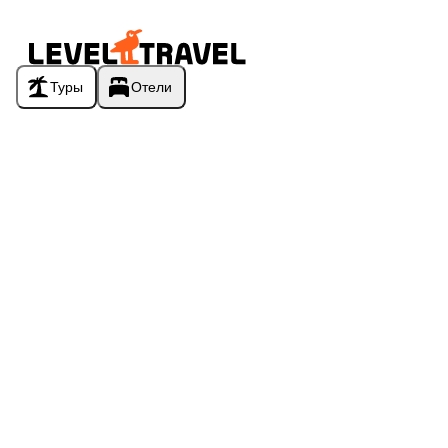
Туры
Отели