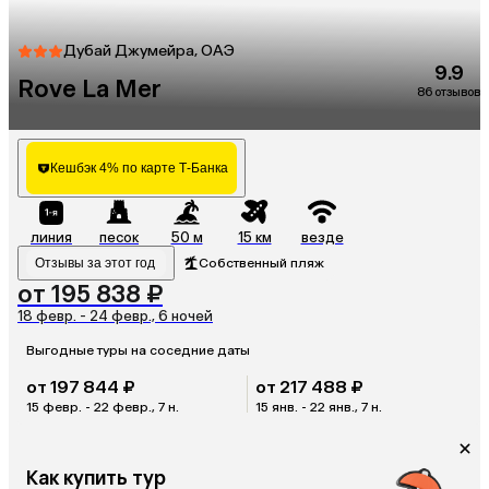
Дубай Джумейра, ОАЭ
9.9
Rove La Mer
86 отзывов
Кешбэк 4% по карте Т-Банка
линия
песок
50 м
15 км
везде
Отзывы за этот год
Собственный пляж
от 195 838 ₽
18 февр. - 24 февр., 6 ночей
Выгодные туры на соседние даты
от 197 844 ₽
от 217 488 ₽
15 февр. - 22 февр., 7 н.
15 янв. - 22 янв., 7 н.
Как купить тур