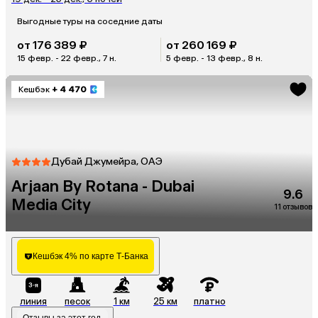
Выгодные туры на соседние даты
от 176 389 ₽
от 260 169 ₽
15 февр. - 22 февр., 7 н.
5 февр. - 13 февр., 8 н.
Кешбэк
+ 4 470
Дубай Джумейра, ОАЭ
Arjaan By Rotana - Dubai
9.6
Media City
11 отзывов
Кешбэк 4% по карте Т-Банка
линия
песок
1 км
25 км
платно