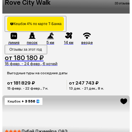
Rove City Walk
33 отзыва
Кешбэк 4% по карте Т-Банка
линия
песок
5 км
14 км
везде
Отзывы за этот год
от 180 180 ₽
18 февр. - 24 февр., 6 ночей
Выгодные туры на соседние даты
от 181 829 ₽
от 247 743 ₽
15 февр. - 22 февр., 7 н.
13 дек. - 21 дек., 8 н.
Кешбэк
+ 3 556
Дубай Джумейра, ОАЭ