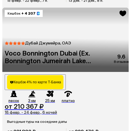
15 февр. - 22 февр., 7 н.
13 дек. - 21 дек., 8 н.
Кешбэк
+ 4 207
Дубай Джумейра, ОАЭ
Voco Bonnington Dubai (Ex.
9.6
Bonnington Jumeirah Lake
8 отзывов
Towers Dubai)
Кешбэк 4% по карте Т-Банка
песок
3 км
25 км
платно
от 210 367 ₽
18 февр. - 24 февр., 6 ночей
Выгодные туры на соседние даты