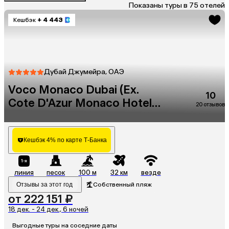
Показаны туры в 75 отелей
Кешбэк
+ 4 443
Дубай Джумейра, ОАЭ
Voco Monaco Dubai (Ex.
10
Cote D'Azur Monaco Hotel)
20 отзывов
(Adults Only 18+)
Кешбэк 4% по карте Т-Банка
линия
песок
100 м
32 км
везде
Отзывы за этот год
Собственный пляж
от 222 151 ₽
18 дек. - 24 дек., 6 ночей
Выгодные туры на соседние даты