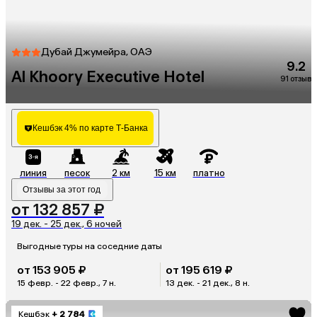
Дубай Джумейра, ОАЭ
9.2
Al Khoory Executive Hotel
91 отзыв
Кешбэк 4% по карте Т-Банка
линия
песок
2 км
15 км
платно
Отзывы за этот год
от 132 857 ₽
19 дек. - 25 дек., 6 ночей
Выгодные туры на соседние даты
от 153 905 ₽
от 195 619 ₽
15 февр. - 22 февр., 7 н.
13 дек. - 21 дек., 8 н.
Кешбэк
+ 2 784