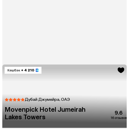
Кешбэк
+ 4 210
Дубай Джумейра, ОАЭ
Movenpick Hotel Jumeirah
9.6
Lakes Towers
16 отзывов