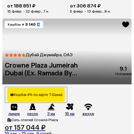
от 188 851 ₽
от 306 874 ₽
15 февр. - 22 февр., 7 н.
5 февр. - 13 февр., 8 н.
Кешбэк
+ 3 140
Дубай Джумейра, ОАЭ
Crowne Plaza Jumeirah
9.1
Dubai (Ex. Ramada By
14 отзывов
Wyndham Jumeirah Hotel)
Кешбэк 4% по карте Т-Банка
линия
песок
3 км
16 км
везде
Сеть отелей Crowne Plaza
от 157 044 ₽
19 дек. - 25 дек., 6 ночей