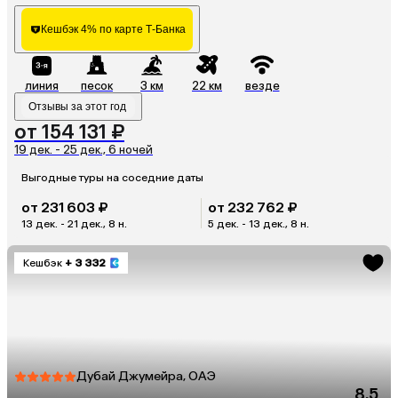
Кешбэк 4% по карте Т-Банка
линия
песок
3 км
22 км
везде
Отзывы за этот год
от 154 131 ₽
19 дек. - 25 дек., 6 ночей
Выгодные туры на соседние даты
от 231 603 ₽
от 232 762 ₽
13 дек. - 21 дек., 8 н.
5 дек. - 13 дек., 8 н.
Кешбэк
+ 3 332
Дубай Джумейра, ОАЭ
8.5