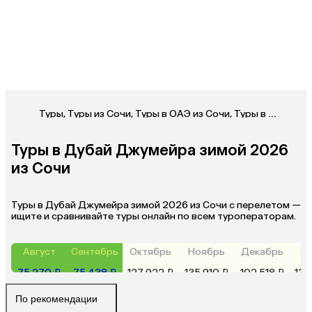
Туры
,
Туры из Сочи
,
Туры в ОАЭ из Сочи
,
Туры в Дубаи Джумейру из Сочи
Туры в Дубай Джумейра зимой 2026
из Сочи
Туры в Дубай Джумейра зимой 2026 из Сочи с перелетом —
ищите и сравнивайте туры онлайн по всем туроператорам.
Август
Сентябрь
Октябрь
Ноябрь
Декабрь
Ян
75 270 ₽
75 438 ₽
127 922 ₽
135 910 ₽
102 518 ₽
130
По рекомендации