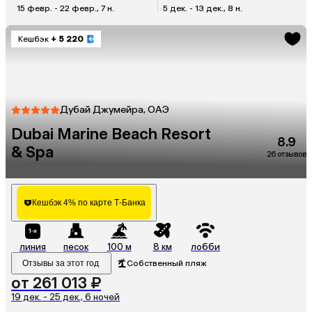
15 февр. - 22 февр., 7 н.
5 дек. - 13 дек., 8 н.
Кешбэк
+ 5 220
Дубай Джумейра, ОАЭ
Dubai Marine Beach Resort
8.9
& Spa
26 отзывов
Кешбэк 4% по карте Т-Банка
линия
песок
100 м
8 км
лобби
Отзывы за этот год
Собственный пляж
от 261 013 ₽
19 дек. - 25 дек., 6 ночей