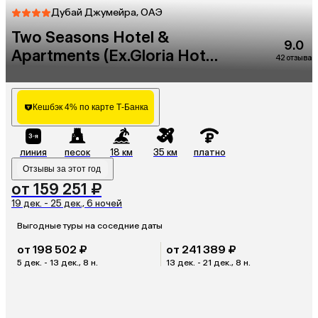
Дубай Джумейра, ОАЭ
Two Seasons Hotel &
9.0
Apartments (Ex.Gloria Hotel
42 отзыва
& Furnished Apartments)
Кешбэк 4% по карте Т-Банка
линия
песок
18 км
35 км
платно
Отзывы за этот год
от 159 251 ₽
19 дек. - 25 дек., 6 ночей
Выгодные туры на соседние даты
от 198 502 ₽
от 241 389 ₽
5 дек. - 13 дек., 8 н.
13 дек. - 21 дек., 8 н.