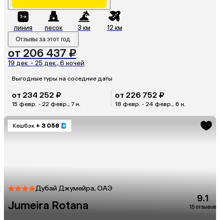
линия
песок
3 км
12 км
Отзывы за этот год
от 206 437 ₽
19 дек. - 25 дек., 6 ночей
Выгодные туры на соседние даты
от 234 252 ₽
от 226 752 ₽
15 февр. - 22 февр., 7 н.
18 февр. - 24 февр., 6 н.
Кешбэк
+ 3 058
Дубай Джумейра, ОАЭ
9.1
Jumeira Rotana
15 отзывов