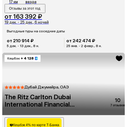
17 км
везде
Отзывы за этот год
от 163 392 ₽
19 дек. - 25 дек., 6 ночей
Выгодные туры на соседние даты
от 210 914 ₽
от 242 474 ₽
5 дек. - 13 дек., 8 н.
25 янв. - 2 февр., 8 н.
Кешбэк
+ 4 128
Дубай Джумейра, ОАЭ
The Ritz Carlton Dubai
10
International Financial
7 отзывов
Centre
Кешбэк 4% по карте Т-Банка