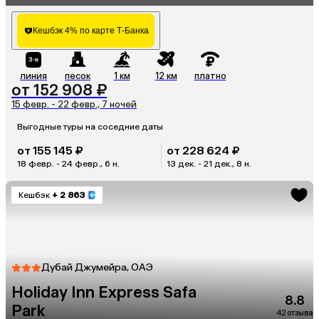
Кешбэк 4% по карте Т-Банка
линия
песок
1 км
12 км
платно
от 152 908 ₽
15 февр. - 22 февр., 7 ночей
Выгодные туры на соседние даты
от 155 145 ₽
от 228 624 ₽
18 февр. - 24 февр., 6 н.
13 дек. - 21 дек., 8 н.
Кешбэк
+ 2 863
Дубай Джумейра, ОАЭ
Holiday Inn Express Safa
8.8
Park
42 отзыва