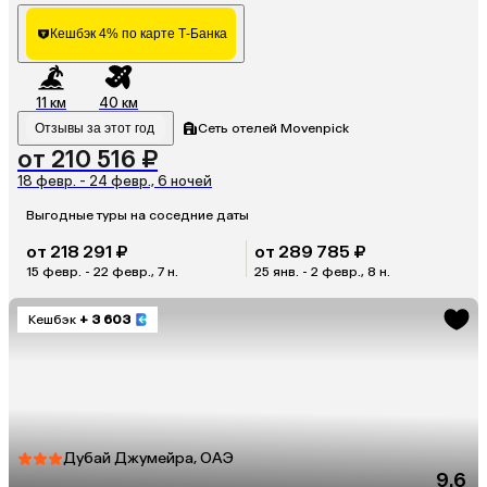
Кешбэк 4% по карте Т-Банка
11 км
40 км
Отзывы за этот год
Сеть отелей Movenpick
от 210 516 ₽
18 февр. - 24 февр., 6 ночей
Выгодные туры на соседние даты
от 218 291 ₽
от 289 785 ₽
15 февр. - 22 февр., 7 н.
25 янв. - 2 февр., 8 н.
Кешбэк
+ 3 603
Дубай Джумейра, ОАЭ
9.6