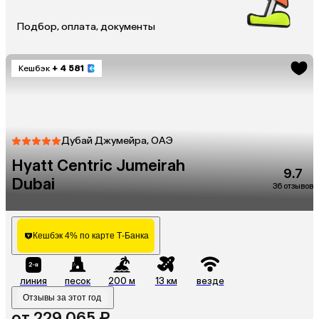
Подбор, оплата, документы
Кешбэк
+ 4 581
Дубай Джумейра, ОАЭ
Hyatt Centric Jumeirah
9.7
Dubai
36 отзывов
Кешбэк 4% по карте Т-Банка
линия
песок
200 м
13 км
везде
Отзывы за этот год
от 229 065 ₽