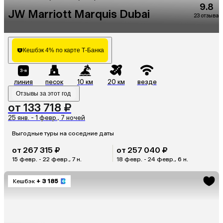
9.8
JW Marriott Marquis Dubai
23 отзыва
Кешбэк 4% по карте Т-Банка
линия
песок
10 км
20 км
везде
Отзывы за этот год
от 133 718 ₽
25 янв. - 1 февр., 7 ночей
Выгодные туры на соседние даты
от 267 315 ₽
от 257 040 ₽
15 февр. - 22 февр., 7 н.
18 февр. - 24 февр., 6 н.
Кешбэк
+ 3 185