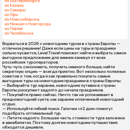
из Екатеринбурга
из Казани
из Самары
из Уфы
из Новосибирска
из Нижнего Новгорода
из Перми
из Челябинска
Ворваться в 2026 с новогодним туром в cтраны Европы —
отличное решение! Даже если цены на туры в праздники
сильно кусаются, Level.Travel поможет найти и выбрать самое
выгодное предложение для зимних каникул от всех
российских туроператоров.
Чуть-чуть сэкономить, получить немного больше, найти
секретную опцию — всегда приятно. Вот несколько полезных
советов о том, когда и как правильно покупать самые
выгодные туры на новогодние праздники в cтраны Европы:
— Выбирайте тур заранее, новогодние путевки в cтраны
Европы раскупают задолго до начала праздников.
— Покупайте прямо сейчас. Ничто так не успокаивает в
предновогодней суете, как заранее оплаченный новогодний
отдых.
— Используйте гибкий поиск. Галочки «±2 дня» помогут
подобрать оптимальный тур.
— Летите надолго. Большая часть стоимости тура заложена
в авиабилетах. Поэтому долгие новогодние путешествия
обходятся дешевле.