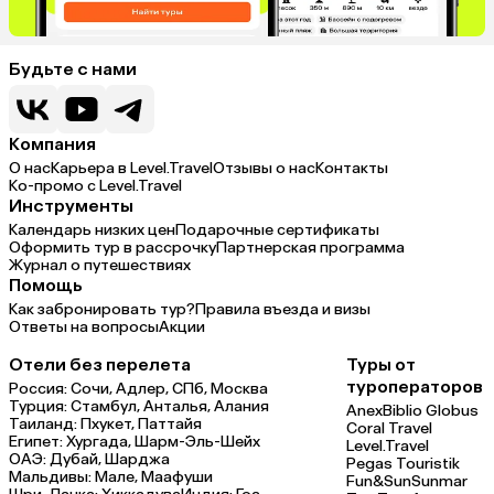
Будьте с нами
Компания
О нас
Карьера в Level.Travel
Отзывы о нас
Контакты
Ко-промо с Level.Travel
Инструменты
Календарь низких цен
Подарочные сертификаты
Оформить тур в рассрочку
Партнерская программа
Журнал о путешествиях
Помощь
Как забронировать тур?
Правила въезда и визы
Ответы на вопросы
Акции
Отели без перелета
Туры от
туроператоров
Россия:
Сочи,
Адлер,
СПб,
Москва
Турция:
Стамбул,
Анталья,
Алания
Anex
Biblio Globus
Таиланд:
Пхукет,
Паттайя
Coral Travel
Египет:
Хургада,
Шарм-Эль-Шейх
Level.Travel
ОАЭ:
Дубай,
Шарджа
Pegas Touristik
Мальдивы:
Мале,
Маафуши
Fun&Sun
Sunmar