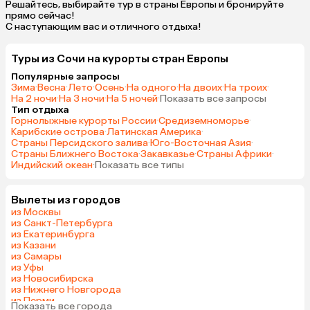
Решайтесь, выбирайте тур в cтраны Европы и бронируйте
прямо сейчас!
С наступающим вас и отличного отдыха!
Туры из Сочи на курорты cтран Европы
Популярные запросы
Зима
·
Весна
·
Лето
·
Осень
·
На одного
·
На двоих
·
На троих
·
На 2 ночи
·
На 3 ночи
·
На 5 ночей
·
Показать все запросы
Тип отдыха
Горнолыжные курорты России
·
Средиземноморье
·
Карибские острова
·
Латинская Америка
·
Страны Персидского залива
·
Юго-Восточная Азия
·
Страны Ближнего Востока
·
Закавказье
·
Страны Африки
·
Индийский океан
·
Показать все типы
Вылеты из городов
из Москвы
из Санкт-Петербурга
из Екатеринбурга
из Казани
из Самары
из Уфы
из Новосибирска
из Нижнего Новгорода
из Перми
Показать все города