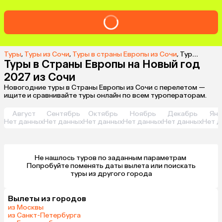
Туры
,
Туры из Сочи
,
Туры в cтраны Европы из Сочи
,
Туры в Страны Европы на Новый год 2027 из Сочи
Туры в Страны Европы на Новый год
2027 из Сочи
Новогодние туры в Страны Европы из Сочи с перелетом —
ищите и сравнивайте туры онлайн по всем туроператорам.
Август
Сентябрь
Октябрь
Ноябрь
Декабрь
Янв
Нет данных
Нет данных
Нет данных
Нет данных
Нет данных
Нет д
Не нашлось туров по заданным параметрам 

 Попробуйте поменять даты вылета или поискать 
туры из другого города
Вылеты из городов
из Москвы
из Санкт-Петербурга