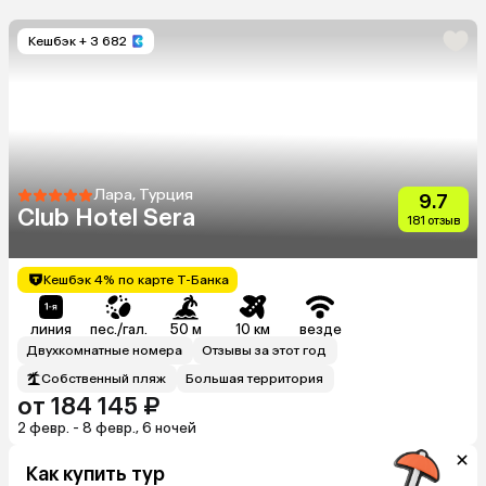
Кешбэк
+ 3 682
Лара, Турция
9.7
Club Hotel Sera
181 отзыв
Кешбэк 4% по карте Т-Банка
линия
пес./гал.
50 м
10 км
везде
Двухкомнатные номера
Отзывы за этот год
Собственный пляж
Большая территория
от 184 145 ₽
2 февр. - 8 февр., 6 ночей
Как купить тур