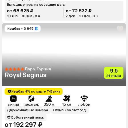
Выгодные туры на соседние даты
от 68 625 ₽
от 72 832 ₽
10 янв. - 18 янв., 8 н.
2 дек. - 10 дек., 8 н.
Кешбэк
+ 3 845
Лара, Турция
9.5
Royal Seginus
24 отзыва
Кешбэк 4% по карте Т-Банка
линия
пес./гал.
350 м
15 км
лобби
Двухкомнатные номера
Отзывы за этот год
Собственный пляж
от 192 297 ₽