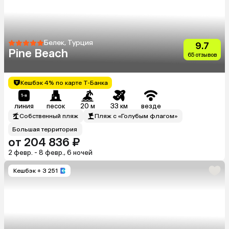
Белек, Турция
9.7
Pine Beach
65 отзывов
Кешбэк 4% по карте Т-Банка
линия
песок
20 м
33 км
везде
Собственный пляж
Пляж с «Голубым флагом»
Большая территория
от 204 836 ₽
2 февр. - 8 февр., 6 ночей
Кешбэк
+ 3 251