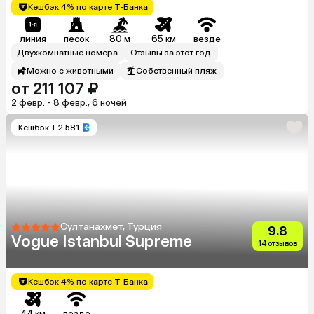
Кешбэк 4% по карте Т-Банка
линия
песок
80 м
65 км
везде
Двухкомнатные номера
Отзывы за этот год
Можно с животными
Собственный пляж
от 211 107 ₽
2 февр. - 8 февр., 6 ночей
Кешбэк
+ 2 581
Султанахмет, Турция
9.8
Vogue Istanbul Supreme
14 отзывов
Кешбэк 4% по карте Т-Банка
44 км
везде