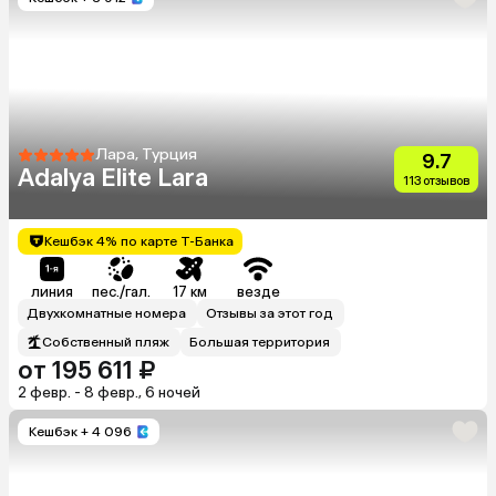
Лара, Турция
9.7
Adalya Elite Lara
113 отзывов
Кешбэк 4% по карте Т-Банка
линия
пес./гал.
17 км
везде
Двухкомнатные номера
Отзывы за этот год
Собственный пляж
Большая территория
от 195 611 ₽
2 февр. - 8 февр., 6 ночей
Кешбэк
+ 4 096