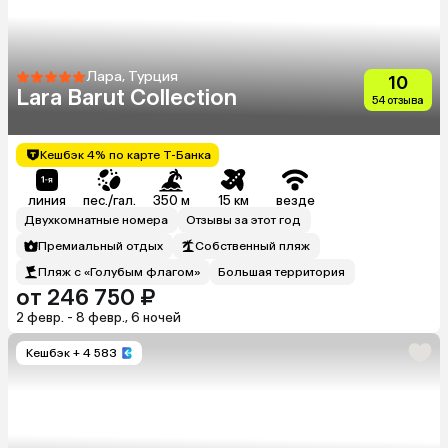
Лара, Турция
10
Lara Barut Collection
54 отзыва
Кешбэк 4% по карте Т-Банка
линия
пес./гал.
350 м
15 км
везде
Двухкомнатные номера
Отзывы за этот год
Премиальный отдых
Собственный пляж
Пляж с «Голубым флагом»
Большая территория
от 246 750 ₽
2 февр. - 8 февр., 6 ночей
Кешбэк
+ 4 583