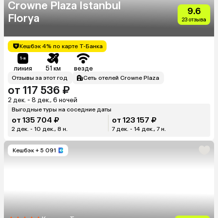
Crowne Plaza Istanbul
9.6
Florya
23 отзыва
Кешбэк 4% по карте Т-Банка
линия
51 км
везде
Отзывы за этот год
Сеть отелей Crowne Plaza
от 117 536 ₽
2 дек. - 8 дек., 6 ночей
Выгодные туры на соседние даты
от 135 704 ₽
от 123 157 ₽
2 дек. - 10 дек., 8 н.
7 дек. - 14 дек., 7 н.
Кешбэк
+ 5 091