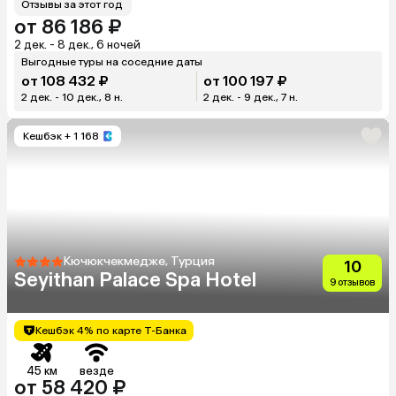
Отзывы за этот год
от 86 186 ₽
2 дек. - 8 дек., 6 ночей
Выгодные туры на соседние даты
от 108 432 ₽
от 100 197 ₽
2 дек. - 10 дек., 8 н.
2 дек. - 9 дек., 7 н.
Кешбэк
+ 1 168
Кючюкчекмедже, Турция
10
Seyithan Palace Spa Hotel
9 отзывов
Кешбэк 4% по карте Т-Банка
45 км
везде
от 58 420 ₽