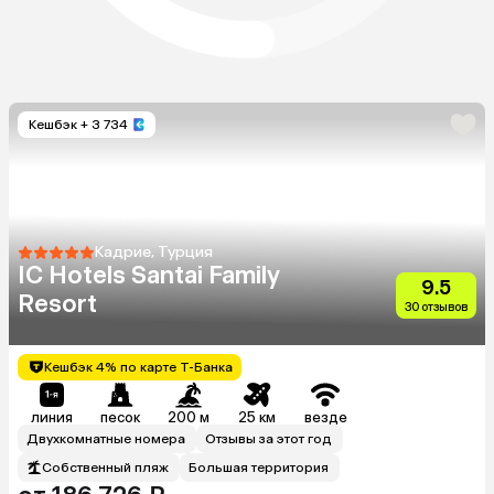
Кешбэк
+ 3 734
Кадрие, Турция
IC Hotels Santai Family
9.5
Resort
30 отзывов
Кешбэк 4% по карте Т-Банка
линия
песок
200 м
25 км
везде
Двухкомнатные номера
Отзывы за этот год
Собственный пляж
Большая территория