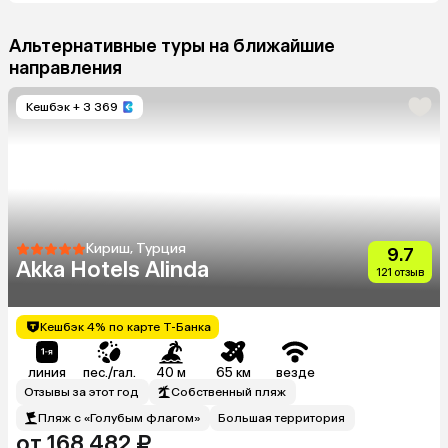
Альтернативные туры на ближайшие
направления
Кешбэк
+ 3 369
Кириш, Турция
9.7
Akka Hotels Alinda
121 отзыв
Кешбэк 4% по карте Т-Банка
линия
пес./гал.
40 м
65 км
везде
Отзывы за этот год
Собственный пляж
Пляж с «Голубым флагом»
Большая территория
от 168 482 ₽