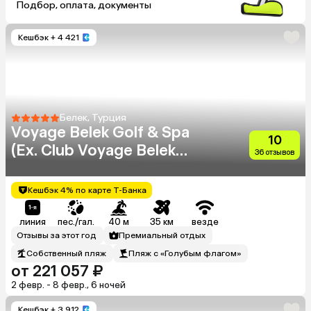
Подбор, оплата, документы
Кешбэк
+ 4 421
Белек, Турция
Voyage Belek Golf & Spa
10
(Ex. Club Voyage Belek
36 отзывов
Select)
Кешбэк 4% по карте Т-Банка
линия
пес./гал.
40 м
35 км
везде
Отзывы за этот год
Премиальный отдых
Собственный пляж
Пляж с «Голубым флагом»
от 221 057 ₽
2 февр. - 8 февр., 6 ночей
Кешбэк
+ 3 912