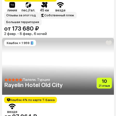
линия
пес./гал.
45 км
везде
Отзывы за этот год
Собственный пляж
Большая территория
от 173 680 ₽
2 февр. - 8 февр., 6 ночей
Кешбэк
+ 1 959
Лалели, Турция
10
Rayelin Hotel Old City
21 отзыв
Кешбэк 4% по карте Т-Банка
везде