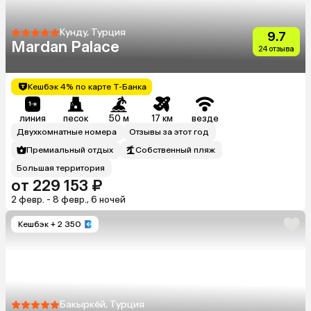
Кунду, Турция
9.7
Mardan Palace
24 отзыва
Кешбэк 4% по карте Т-Банка
линия
песок
50 м
17 км
везде
Двухкомнатные номера
Отзывы за этот год
Премиальный отдых
Собственный пляж
Большая территория
от 229 153 ₽
2 февр. - 8 февр., 6 ночей
Кешбэк
+ 2 350
Бакыркёй, Турция