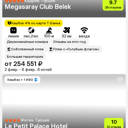
Кадрие, Турция
9.7
Megasaray Club Belek
38 отзывов
Кешбэк 4% по карте Т-Банка
линия
пес./гал.
100 м
32 км
везде
Двухкомнатные номера
Отзывы за этот год
Собственный пляж
Пляж с «Голубым флагом»
Большая территория
от 254 551 ₽
2 февр. - 8 февр., 6 ночей
Кешбэк
+ 1 690
Фатих, Турция
10
Le Petit Palace Hotel
32 отзыва