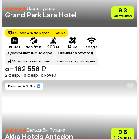
Лара, Турция
9.3
Grand Park Lara Hotel
95 отзывов
Кешбэк 4% по карте Т-Банка
линия
пес./гал.
200 м
14 км
везде
Двухкомнатные номера
Отзывы за этот год
Можно с животными
Большая территория
от 162 558 ₽
2 февр. - 8 февр., 6 ночей
Кешбэк
+ 3 782
Бельдиби, Турция
9.6
Akka Hotels Antedon
143 отзыва