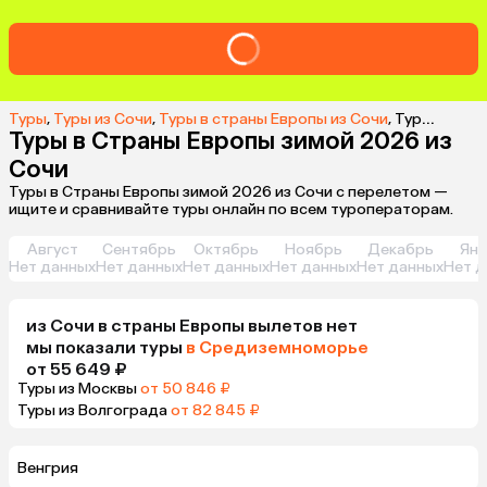
Туры
,
Туры из Сочи
,
Туры в cтраны Европы из Сочи
,
Туры в Страны Европы зимой 2026 из Сочи
Туры в Страны Европы зимой 2026 из
Сочи
Туры в Страны Европы зимой 2026 из Сочи с перелетом —
ищите и сравнивайте туры онлайн по всем туроператорам.
Август
Сентябрь
Октябрь
Ноябрь
Декабрь
Янв
Нет данных
Нет данных
Нет данных
Нет данных
Нет данных
Нет д
из
Сочи
в cтраны Европы
вылетов нет
мы показали туры
в Средиземноморье
от 55 649 ₽
Туры из Москвы
от 50 846 ₽
Туры из Волгограда
от 82 845 ₽
Венгрия