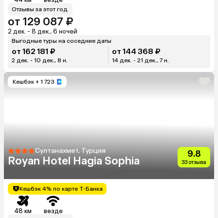
Отзывы за этот год
от 129 087 ₽
2 дек. - 8 дек., 6 ночей
Выгодные туры на соседние даты
от 162 181 ₽
от 144 368 ₽
2 дек. - 10 дек., 8 н.
14 дек. - 21 дек., 7 н.
Кешбэк
+ 1 723
Султанахмет, Турция
9.8
Royan Hotel Hagia Sophia
33 отзыва
Кешбэк 4% по карте Т-Банка
48 км
везде