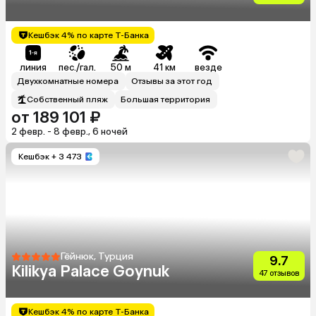
Кешбэк 4% по карте Т-Банка
линия
пес./гал.
50 м
41 км
везде
Двухкомнатные номера
Отзывы за этот год
Собственный пляж
Большая территория
от 189 101 ₽
2 февр. - 8 февр., 6 ночей
Кешбэк
+ 3 473
Гёйнюк, Турция
9.7
Kilikya Palace Goynuk
47 отзывов
Кешбэк 4% по карте Т-Банка