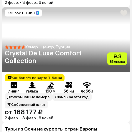
2 февр. - 8 февр., 6 ночей
Кешбэк
+ 3 363
Кемер - центр, Турция
Crystal De Luxe Comfort
9.3
Collection
83 отзыва
Кешбэк 4% по карте Т-Банка
линия
галька
150 м
56 км
лобби
Двухкомнатные номера
Отзывы за этот год
Собственный пляж
от 168 177 ₽
2 февр. - 8 февр., 6 ночей
Туры из Сочи на курорты cтран Европы