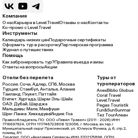
Компания
О нас
Карьера в Level.Travel
Отзывы о нас
Контакты
Ко-промо с Level.Travel
Инструменты
Календарь низких цен
Подарочные сертификаты
Оформить тур в рассрочку
Партнерская программа
Журнал о путешествиях
Помощь
Как забронировать тур?
Правила въезда и визы
Ответы на вопросы
Акции
Отели без перелета
Туры от
туроператоров
Россия:
Сочи,
Адлер,
СПб,
Москва
Турция:
Стамбул,
Анталья,
Алания
Anex
Biblio Globus
Таиланд:
Пхукет,
Паттайя
Coral Travel
Египет:
Хургада,
Шарм-Эль-Шейх
Level.Travel
ОАЭ:
Дубай,
Шарджа
Pegas Touristik
Мальдивы:
Мале,
Маафуши
Fun&Sun
Sunmar
Шри-Ланка:
Хиккадува
Индия:
Гоа
Tez Tour
Алеан
Правообладатель ПО: ООО «Левел Тревел» (2011 - 2026) ИНН
7716697924, ОГРН 1117746723808 123056, г. Москва, вн.тер.г.
Муниципальный округ Пресненский, ул. Юлиуса Фучика, д.6, стр.2,
помещ.6Ч
Турагент: ООО «Академия Сервиса» ИНН 3702175896, ОГРН