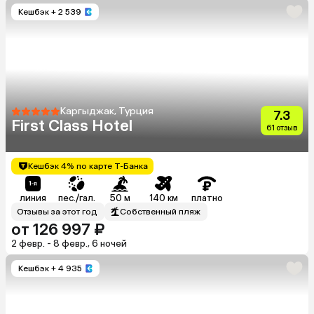
Кешбэк
+ 2 539
Каргыджак, Турция
7.3
First Class Hotel
61 отзыв
Кешбэк 4% по карте Т-Банка
линия
пес./гал.
50 м
140 км
платно
Отзывы за этот год
Собственный пляж
от 126 997 ₽
2 февр. - 8 февр., 6 ночей
Кешбэк
+ 4 935