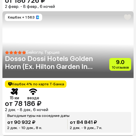
от 186 726 ₽
2 февр. - 8 февр., 6 ночей
Кешбэк
+ 1 563
Бейоглу, Турция
Dosso Dossi Hotels Golden
9.0
Horn (Eх. Hilton Garden Inn
10 отзывов
Golden Horn)
Кешбэк 4% по карте Т-Банка
15 км
везде
от 78 186 ₽
2 дек. - 8 дек., 6 ночей
Выгодные туры на соседние даты
от 90 932 ₽
от 84 841 ₽
2 дек. - 10 дек., 8 н.
2 дек. - 9 дек., 7 н.