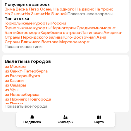
Популярные запросы
Зима
·
Весна
·
Лето
·
Осень
·
На одного
·
На двоих
·
На троих
·
На 2 ночи
·
На 3 ночи
·
На 5 ночей
·
Показать все запросы
Тип отдыха
Горнолыжные курорты России
·
Горнолыжные курорты Черногории
·
Средиземноморье
·
Балтийское море
·
Карибские острова
·
Латинская Америка
·
Страны Персидского залива
·
Юго-Восточная Азия
·
Страны Ближнего Востока
·
Мёртвое море
·
Показать все типы
Вылеты из городов
из Москвы
из Санкт-Петербурга
из Екатеринбурга
из Казани
из Самары
из Уфы
из Новосибирска
из Нижнего Новгорода
из Перми
Показать все города
из Челябинска
Подписка
Фильтры
Карта