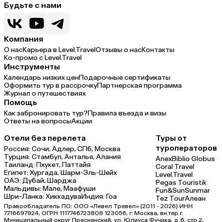
Будьте с нами
Компания
О нас
Карьера в Level.Travel
Отзывы о нас
Контакты
Ко-промо с Level.Travel
Инструменты
Календарь низких цен
Подарочные сертификаты
Оформить тур в рассрочку
Партнерская программа
Журнал о путешествиях
Помощь
Как забронировать тур?
Правила въезда и визы
Ответы на вопросы
Акции
Отели без перелета
Туры от
туроператоров
Россия:
Сочи,
Адлер,
СПб,
Москва
Турция:
Стамбул,
Анталья,
Алания
Anex
Biblio Globus
Таиланд:
Пхукет,
Паттайя
Coral Travel
Египет:
Хургада,
Шарм-Эль-Шейх
Level.Travel
ОАЭ:
Дубай,
Шарджа
Pegas Touristik
Мальдивы:
Мале,
Маафуши
Fun&Sun
Sunmar
Шри-Ланка:
Хиккадува
Индия:
Гоа
Tez Tour
Алеан
Правообладатель ПО: ООО «Левел Тревел» (2011 - 2026) ИНН
7716697924, ОГРН 1117746723808 123056, г. Москва, вн.тер.г.
Муниципальный округ Пресненский, ул. Юлиуса Фучика, д.6, стр.2,