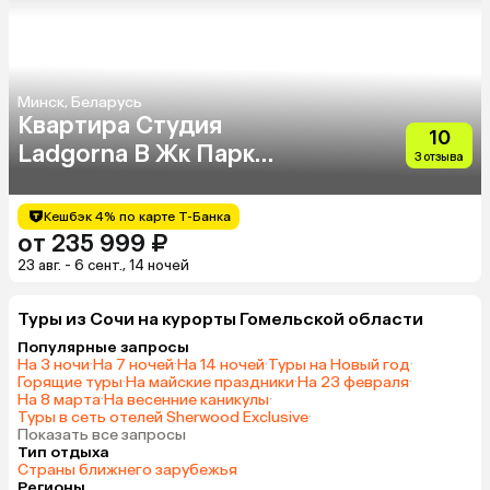
Минск, Беларусь
Квартира Студия
10
Ladgorna В Жк Парк
3 отзыва
Челюскинцев
Кешбэк 4% по карте Т-Банка
от 235 999 ₽
23 авг. - 6 сент., 14 ночей
Туры из Сочи на курорты Гомельской области
Популярные запросы
На 3 ночи
·
На 7 ночей
·
На 14 ночей
·
Туры на Новый год
·
Горящие туры
·
На майские праздники
·
На 23 февраля
·
На 8 марта
·
На весенние каникулы
·
Туры в сеть отелей Sherwood Exclusive
·
Показать все запросы
Тип отдыха
Страны ближнего зарубежья
Регионы