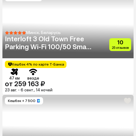
Минск, Беларусь
Interloft 3 Old Town Free
10
Parking Wi-Fi 100/50 Smart
25 отзывов
Tv
Кешбэк 4% по карте Т-Банка
47 км
везде
от 259 163 ₽
23 авг. - 6 сент., 14 ночей
Кешбэк
+ 7 500