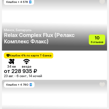
Кешбэк
+ 4 578
Минск, Беларусь
Relax Complex Flux (Релакс
10
Комплекс Флакс)
6 отзывов
Кешбэк 4% по карте Т-Банка
34 км
везде
от 228 935 ₽
23 авг. - 6 сент., 14 ночей
Кешбэк
+ 4 780