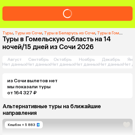
Туры
,
Туры из Сочи
,
Туры в Беларусь из Сочи
,
Туры в Гомельскую область из Сочи
Туры в Гомельскую область на 14
ночей/15 дней из Сочи 2026
Август
Сентябрь
Октябрь
Ноябрь
Декабрь
Янв
Нет данных
Нет данных
Нет данных
Нет данных
Нет данных
Нет д
из
Сочи
вылетов нет
мы показали туры
от 164 327 ₽
Альтернативные туры на ближайшие
направления
Кешбэк
+ 5 883