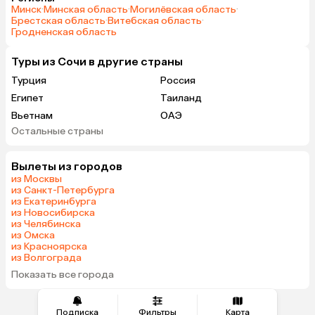
Минск
·
Минская область
·
Могилёвская область
·
Брестская область
·
Витебская область
·
Гродненская область
Туры из Сочи в другие страны
Турция
Россия
Египет
Таиланд
Вьетнам
ОАЭ
Остальные страны
Гонконг
Вылеты из городов
из Москвы
из Санкт-Петербурга
из Екатеринбурга
из Новосибирска
из Челябинска
из Омска
из Красноярска
из Волгограда
Показать все города
Подписка
Фильтры
Карта