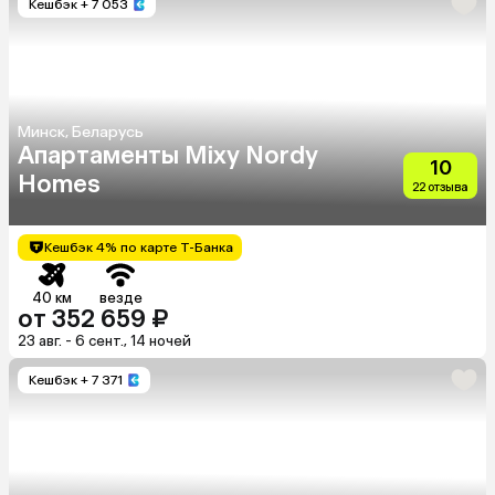
Кешбэк
+ 7 053
Минск, Беларусь
Апартаменты Mixy Nordy
10
Homes
22 отзыва
Кешбэк 4% по карте Т-Банка
40 км
везде
от 352 659 ₽
23 авг. - 6 сент., 14 ночей
Кешбэк
+ 7 371