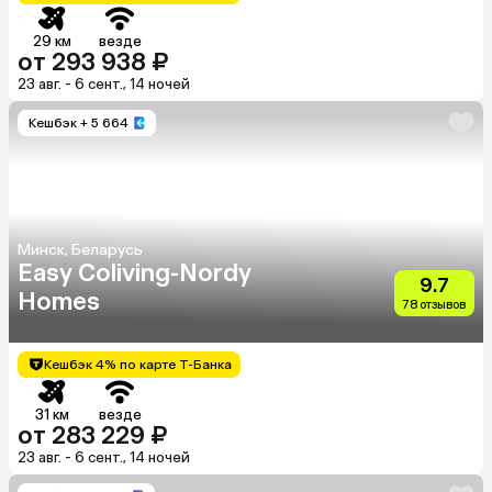
29 км
везде
от 293 938 ₽
23 авг. - 6 сент., 14 ночей
Кешбэк
+ 5 664
Минск, Беларусь
Easy Coliving-Nordy
9.7
Homes
78 отзывов
Кешбэк 4% по карте Т-Банка
31 км
везде
от 283 229 ₽
23 авг. - 6 сент., 14 ночей