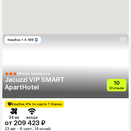
Кешбэк
+ 4 188
Минск, Беларусь
Jacuzzi VIP SMART
10
ApartHotel
23 отзыва
Кешбэк 4% по карте Т-Банка
34 км
везде
от 209 423 ₽
23 авг. - 6 сент., 14 ночей