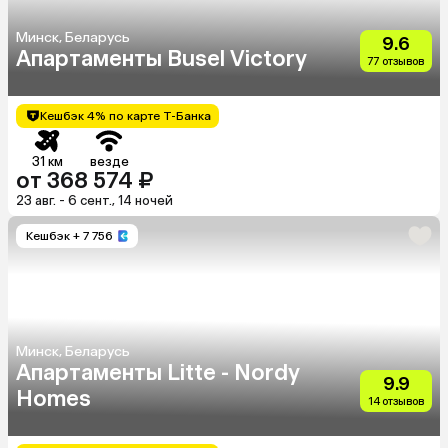
Минск, Беларусь
9.6
Апартаменты Busel Victory
77 отзывов
Кешбэк 4% по карте Т-Банка
31 км
везде
от 368 574 ₽
23 авг. - 6 сент., 14 ночей
Кешбэк
+ 7 756
Минск, Беларусь
Апартаменты Litte - Nordy
9.9
Homes
14 отзывов