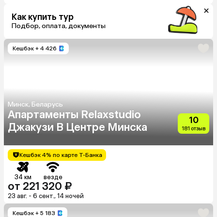
Как купить тур
Подбор, оплата, документы
Кешбэк
+ 4 426
Минск, Беларусь
Апартаменты Relaxstudio
10
Джакузи В Центре Минска
181 отзыв
Кешбэк 4% по карте Т-Банка
34 км
везде
от 221 320 ₽
23 авг. - 6 сент., 14 ночей
Кешбэк
+ 5 183