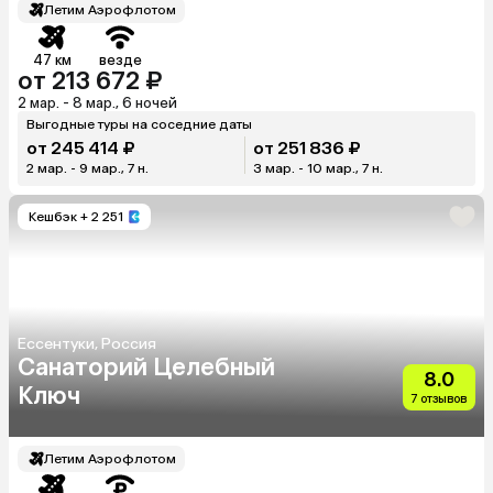
Летим Аэрофлотом
47 км
везде
от 213 672 ₽
2 мар. - 8 мар., 6 ночей
Выгодные туры на соседние даты
от 245 414 ₽
от 251 836 ₽
2 мар. - 9 мар., 7 н.
3 мар. - 10 мар., 7 н.
Кешбэк
+ 2 251
Ессентуки, Россия
Санаторий Целебный
8.0
Ключ
7 отзывов
Летим Аэрофлотом