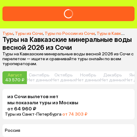
Туры
,
Туры из Сочи
,
Туры по России из Сочи
,
Туры в Кавказские Минеральные Воды из Сочи
Туры на Кавказские минеральные воды
весной 2026 из Сочи
Туры на Кавказские минеральные воды весной 2026 из Сочи с
перелетом — ищите и сравнивайте туры онлайн по всем
туроператорам.
Август
Сентябрь
Октябрь
Ноябрь
Декабрь
Янв
43 570 ₽
Нет данных
Нет данных
Нет данных
Нет данных
Нет д
из
Сочи
вылетов нет
мы показали туры
из
Москвы
от 64 960 ₽
Туры из Санкт-Петербурга
от 74 303 ₽
Россия