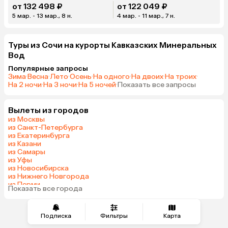
от 132 498 ₽
от 122 049 ₽
5 мар. - 13 мар., 8 н.
4 мар. - 11 мар., 7 н.
Туры из Сочи на курорты Кавказских Минеральных
Вод
Популярные запросы
Зима
·
Весна
·
Лето
·
Осень
·
На одного
·
На двоих
·
На троих
·
На 2 ночи
·
На 3 ночи
·
На 5 ночей
·
Показать все запросы
Вылеты из городов
из Москвы
из Санкт-Петербурга
из Екатеринбурга
из Казани
из Самары
из Уфы
из Новосибирска
из Нижнего Новгорода
из Перми
Показать все города
из Челябинска
Подписка
Фильтры
Карта