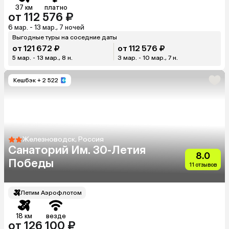
37 км
платно
от 112 576 ₽
6 мар. - 13 мар., 7 ночей
Выгодные туры на соседние даты
от 121 672 ₽
от 112 576 ₽
5 мар. - 13 мар., 8 н.
3 мар. - 10 мар., 7 н.
Кешбэк
+ 2 522
Железноводск, Россия
Санаторий Им. 30-Летия
8.0
Победы
11 отзывов
Летим Аэрофлотом
18 км
везде
от 126 100 ₽