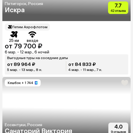
Пятигорск, Россия
7.7
Искра
42 отзыва
Летим Аэрофлотом
25 км
везде
от 79 700 ₽
6 мар. - 12 мар., 6 ночей
Выгодные туры на соседние даты
от 89 964 ₽
от 84 833 ₽
5 мар. - 13 мар., 8 н.
4 мар. - 11 мар., 7 н.
Кешбэк
+ 1 744
Ессентуки, Россия
4.0
Санаторий Виктория
9 отзывов