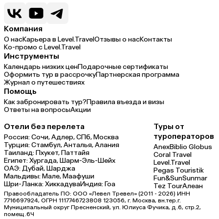
Компания
О нас
Карьера в Level.Travel
Отзывы о нас
Контакты
Ко-промо с Level.Travel
Инструменты
Календарь низких цен
Подарочные сертификаты
Оформить тур в рассрочку
Партнерская программа
Журнал о путешествиях
Помощь
Как забронировать тур?
Правила въезда и визы
Ответы на вопросы
Акции
Отели без перелета
Туры от
туроператоров
Россия:
Сочи,
Адлер,
СПб,
Москва
Турция:
Стамбул,
Анталья,
Алания
Anex
Biblio Globus
Таиланд:
Пхукет,
Паттайя
Coral Travel
Египет:
Хургада,
Шарм-Эль-Шейх
Level.Travel
ОАЭ:
Дубай,
Шарджа
Pegas Touristik
Мальдивы:
Мале,
Маафуши
Fun&Sun
Sunmar
Шри-Ланка:
Хиккадува
Индия:
Гоа
Tez Tour
Алеан
Правообладатель ПО: ООО «Левел Тревел» (2011 - 2026) ИНН
7716697924, ОГРН 1117746723808 123056, г. Москва, вн.тер.г.
Муниципальный округ Пресненский, ул. Юлиуса Фучика, д.6, стр.2,
помещ.6Ч