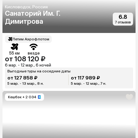
Кисловодск, Россия
Санаторий Им. Г.
6.8
Димитрова
7 отзывов
Летим Аэрофлотом
55 км
везде
от 108 120 ₽
6 мар. - 12 мар., 6 ночей
Выгодные туры на соседние даты
от 127 858 ₽
от 117 989 ₽
5 мар. - 13 мар., 8 н.
5 мар. - 12 мар., 7 н.
Кешбэк
+ 2 034