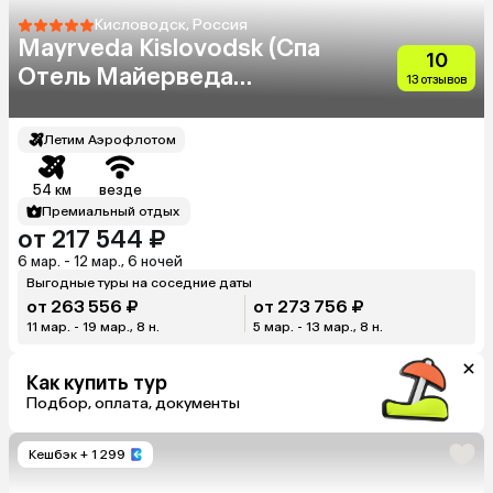
Кисловодск, Россия
Mayrveda Kislovodsk (Спа
10
Отель Майерведа
13 отзывов
Кисловодск 18+)
Летим Аэрофлотом
54 км
везде
Премиальный отдых
от 217 544 ₽
6 мар. - 12 мар., 6 ночей
Выгодные туры на соседние даты
от 263 556 ₽
от 273 756 ₽
11 мар. - 19 мар., 8 н.
5 мар. - 13 мар., 8 н.
Как купить тур
Подбор, оплата, документы
Кешбэк
+ 1 299