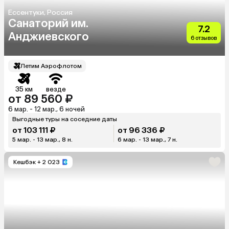
Ессентуки, Россия
Санаторий им.
7.2
Анджиевского
6 отзывов
Летим Аэрофлотом
35 км
везде
от 89 560 ₽
6 мар. - 12 мар., 6 ночей
Выгодные туры на соседние даты
от 103 111 ₽
от 96 336 ₽
5 мар. - 13 мар., 8 н.
6 мар. - 13 мар., 7 н.
Кешбэк
+ 2 023