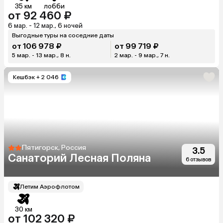
35 км
лобби
от 92 460 ₽
6 мар. - 12 мар., 6 ночей
Выгодные туры на соседние даты
от 106 978 ₽
от 99 719 ₽
5 мар. - 13 мар., 8 н.
2 мар. - 9 мар., 7 н.
Кешбэк
+ 2 046
Пятигорск, Россия
3.5
Санаторий Лесная Поляна
6 отзывов
Летим Аэрофлотом
30 км
от 102 320 ₽