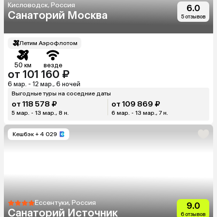
Кисловодск, Россия
6.0
Санаторий Москва
5 отзывов
Летим Аэрофлотом
50 км
везде
от 101 160 ₽
6 мар. - 12 мар., 6 ночей
Выгодные туры на соседние даты
от 118 578 ₽
от 109 869 ₽
5 мар. - 13 мар., 8 н.
6 мар. - 13 мар., 7 н.
Кешбэк
+ 4 029
Ессентуки, Россия
9.0
Санаторий Источник
6 отзывов