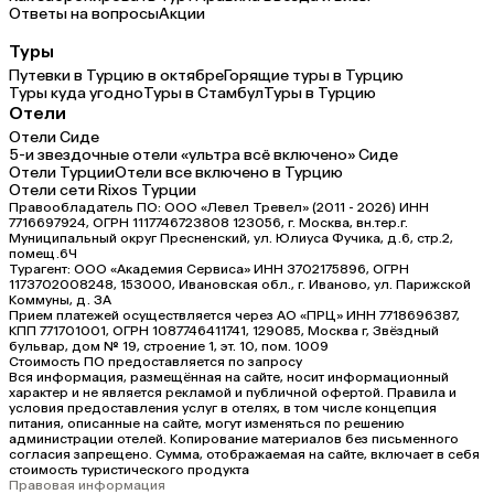
Ответы на вопросы
Акции
Туры
Путевки в Турцию в октябре
Горящие туры в Турцию
Туры куда угодно
Туры в Стамбул
Туры в Турцию
Отели
Отели Сиде
5-и звездочные отели «ультра всё включено» Сиде
Отели Турции
Отели все включено в Турцию
Отели сети Rixos Турции
Правообладатель ПО: ООО «Левел Тревел» (2011 - 2026) ИНН
7716697924, ОГРН 1117746723808 123056, г. Москва, вн.тер.г.
Муниципальный округ Пресненский, ул. Юлиуса Фучика, д.6, стр.2,
помещ.6Ч
Турагент: ООО «Академия Сервиса» ИНН 3702175896, ОГРН
1173702008248, 153000, Ивановская обл., г. Иваново, ул. Парижской
Коммуны, д. ЗА
Прием платежей осуществляется через АО «ПРЦ» ИНН 7718696387,
КПП 771701001, ОГРН 1087746411741, 129085, Москва г, Звёздный
бульвар, дом № 19, строение 1, эт. 10, пом. 1009
Стоимость ПО предоставляется по запросу
Вся информация, размещённая на сайте, носит информационный
характер и не является рекламой и публичной офертой. Правила и
условия предоставления услуг в отелях, в том числе концепция
питания, описанные на сайте, могут изменяться по решению
администрации отелей. Копирование материалов без письменного
согласия запрещено. Сумма, отображаемая на сайте, включает в себя
стоимость туристического продукта
Правовая информация