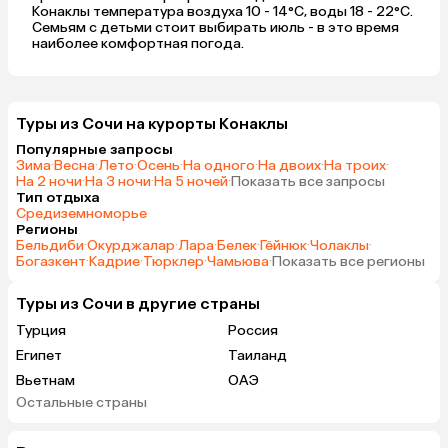
Конаклы температура воздуха 10 - 14°C, воды 18 - 22°C.
Семьям с детьми стоит выбирать июль - в это время
наиболее комфортная погода.
Туры из Сочи на курорты Конаклы
Популярные запросы
Зима
·
Весна
·
Лето
·
Осень
·
На одного
·
На двоих
·
На троих
·
На 2 ночи
·
На 3 ночи
·
На 5 ночей
·
Показать все запросы
Тип отдыха
Средиземноморье
Регионы
Бельдиби
·
Окурджалар
·
Лара
·
Белек
·
Гёйнюк
·
Чолаклы
·
Богазкент
·
Кадрие
·
Тюрклер
·
Чамьюва
·
Показать все регионы
Туры из Сочи в другие страны
Турция
Россия
Египет
Таиланд
Вьетнам
ОАЭ
Остальные страны
Гонконг