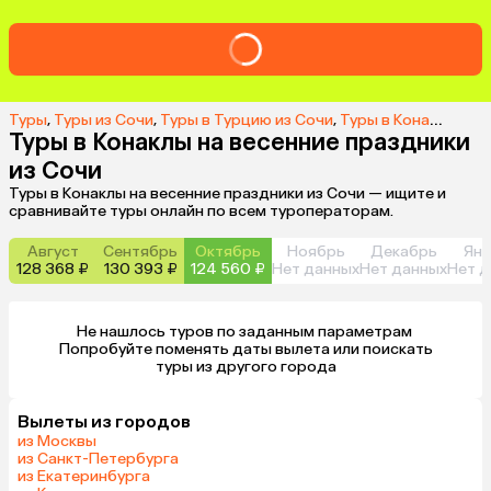
Туры
,
Туры из Сочи
,
Туры в Турцию из Сочи
,
Туры в Конаклы из Сочи
Туры в Конаклы на весенние праздники
из Сочи
Туры в Конаклы на весенние праздники из Сочи — ищите и
сравнивайте туры онлайн по всем туроператорам.
Август
Сентябрь
Октябрь
Ноябрь
Декабрь
Янв
128 368 ₽
130 393 ₽
124 560 ₽
Нет данных
Нет данных
Нет д
Не нашлось туров по заданным параметрам 

 Попробуйте поменять даты вылета или поискать 
туры из другого города
Вылеты из городов
из Москвы
из Санкт-Петербурга
из Екатеринбурга