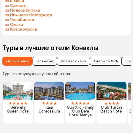
из Казани
из Самары
из Новосибирска
из Нижнего Новгорода
из Челябинска
из Омска
из Красноярска
Туры в лучшие отели Конаклы
Популярные
Пляжные
Все включено
Отели со SPA
5 з
Туры в популярные у гостей отели
★
★
★
★
★
★
★
★
★
★
★
★
★
★
★
★
★
★
Serenity
Kaia
Quattro Family
Club Turtas
Queen Hotel
Coracesium
Club Dem
Beach Hotel
D
Hotel Alanya