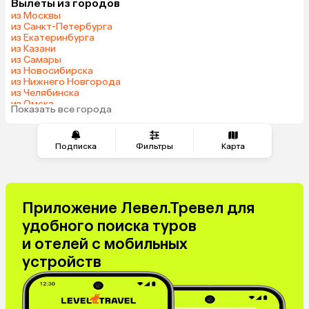
Вылеты из городов
из Москвы
из Санкт-Петербурга
из Екатеринбурга
из Казани
из Самары
из Новосибирска
из Нижнего Новгорода
из Челябинска
из Омска
Показать все города
из Красноярска
Подписка
Фильтры
Карта
Приложение Левел.Тревел для
удобного поиска туров
и отелей с мобильных
устройств