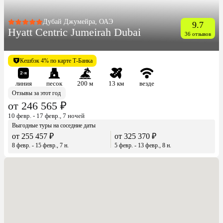
Дубай Джумейра, ОАЭ
9.7
Hyatt Centric Jumeirah Dubai
36 отзывов
Кешбэк 4% по карте Т-Банка
линия
песок
200 м
13 км
везде
Отзывы за этот год
от 246 565 ₽
10 февр. - 17 февр., 7 ночей
Выгодные туры на соседние даты
от 255 457 ₽
от 325 370 ₽
8 февр. - 15 февр., 7 н.
5 февр. - 13 февр., 8 н.