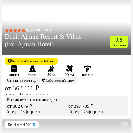
Аджман, ОАЭ
Dusit Ajman Resort & Villas
9.5
(Ex. Ajman Hotel)
34 отзыва
Кешбэк 4% по карте Т-Банка
линия
песок
50 м
20 км
платно
Отзывы за этот год
Собственный пляж
от 368 111 ₽
5 февр. - 12 февр., 7 ночей
Выгодные туры на соседние даты
от 382 079 ₽
от 397 785 ₽
5 февр. - 13 февр., 8 н.
15 февр. - 23 февр., 8 н.
Кешбэк
+ 4 546