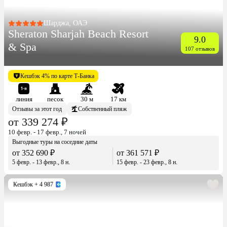
Шарджа, ОАЭ
Sheraton Sharjah Beach Resort
9.0
& Spa
107 отзывов
Кешбэк 4% по карте Т-Банка
линия
песок
30 м
17 км
Отзывы за этот год
Собственный пляж
от 339 274 ₽
10 февр. - 17 февр., 7 ночей
Выгодные туры на соседние даты
от 352 690 ₽
от 361 571 ₽
5 февр. - 13 февр., 8 н.
15 февр. - 23 февр., 8 н.
Кешбэк
+ 4 987