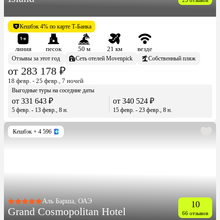
Кешбэк 4% по карте Т-Банка
линия
песок
50 м
21 км
везде
Отзывы за этот год
Сеть отелей Movenpick
Собственный пляж
от 283 178 ₽
18 февр. - 25 февр., 7 ночей
Выгодные туры на соседние даты
от 331 643 ₽
от 340 524 ₽
5 февр. - 13 февр., 8 н.
15 февр. - 23 февр., 8 н.
Кешбэк
+ 4 596
Аль Барша, ОАЭ
10
Grand Cosmopolitan Hotel
66 отзывов