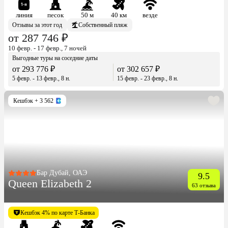
линия
песок
50 м
40 км
везде
Отзывы за этот год
Собственный пляж
от 287 746 ₽
10 февр. - 17 февр., 7 ночей
Выгодные туры на соседние даты
от 293 776 ₽
от 302 657 ₽
5 февр. - 13 февр., 8 н.
15 февр. - 23 февр., 8 н.
Кешбэк
+ 3 562
Бар Дубай, ОАЭ
9.5
Queen Elizabeth 2
63 отзыва
Кешбэк 4% по карте Т-Банка