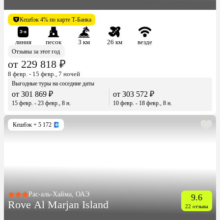
Кешбэк 4% по карте Т-Банка
линия
песок
3 км
26 км
везде
Отзывы за этот год
от 229 818 ₽
8 февр. - 15 февр., 7 ночей
Выгодные туры на соседние даты
от 301 869 ₽
от 303 572 ₽
15 февр. - 23 февр., 8 н.
10 февр. - 18 февр., 8 н.
Кешбэк
+ 5 172
Рас-аль-Хайма, ОАЭ
9.6
Rove Al Marjan Island
22 отзыва