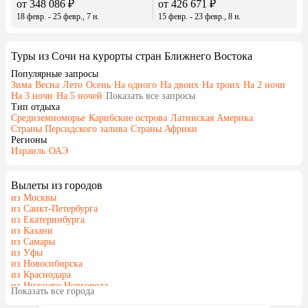
от 348 086 ₽
от 426 671 ₽
18 февр. - 25 февр., 7 н.
15 февр. - 23 февр., 8 н.
Туры из Сочи на курорты стран Ближнего Востока
Популярные запросы
Зима
·
Весна
·
Лето
·
Осень
·
На одного
·
На двоих
·
На троих
·
На 2 ночи
·
На 3 ночи
·
На 5 ночей
·
Показать все запросы
Тип отдыха
Средиземноморье
·
Карибские острова
·
Латинская Америка
·
Страны Персидского залива
·
Страны Африки
Регионы
Израиль
·
ОАЭ
Вылеты из городов
из Москвы
из Санкт-Петербурга
из Екатеринбурга
из Казани
из Самары
из Уфы
из Новосибирска
из Краснодара
из Нижнего Новгорода
Показать все города
из Перми