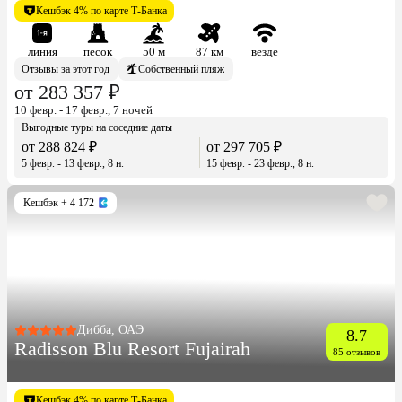
Кешбэк 4% по карте Т-Банка
линия
песок
50 м
87 км
везде
Отзывы за этот год
Собственный пляж
от 283 357 ₽
10 февр. - 17 февр., 7 ночей
Выгодные туры на соседние даты
от 288 824 ₽
от 297 705 ₽
5 февр. - 13 февр., 8 н.
15 февр. - 23 февр., 8 н.
Кешбэк
+ 4 172
Дибба, ОАЭ
8.7
Radisson Blu Resort Fujairah
85 отзывов
Кешбэк 4% по карте Т-Банка