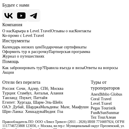
Будьте с нами
Компания
О нас
Карьера в Level.Travel
Отзывы о нас
Контакты
Ко-промо с Level.Travel
Инструменты
Календарь низких цен
Подарочные сертификаты
Оформить тур в рассрочку
Партнерская программа
Журнал о путешествиях
Помощь
Как забронировать тур?
Правила въезда и визы
Ответы на вопросы
Акции
Отели без перелета
Туры от
туроператоров
Россия:
Сочи,
Адлер,
СПб,
Москва
Турция:
Стамбул,
Анталья,
Алания
Anex
Biblio Globus
Таиланд:
Пхукет,
Паттайя
Coral Travel
Египет:
Хургада,
Шарм-Эль-Шейх
Level.Travel
ОАЭ:
Дубай,
Шарджа
Мальдивы:
Мале,
Маафуши
Pegas Touristik
Шри-Ланка:
Хиккадува
Индия:
Гоа
Fun&Sun
Sunmar
Tez Tour
Алеан
Правообладатель ПО: ООО «Левел Тревел» (2011 - 2026) ИНН 7716697924, ОГРН
1117746723808 123056, г. Москва, вн.тер.г. Муниципальный округ Пресненский, ул.