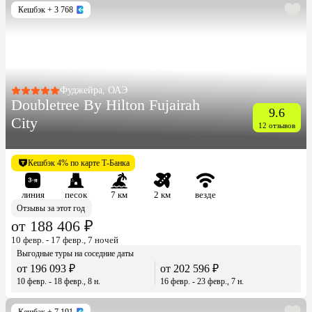
Кешбэк
+ 3 768
Фуджейра, ОАЭ
Doubletree By Hilton Fujairah
9.6
City
12 отзывов
Кешбэк 4% по карте Т-Банка
линия
песок
7 км
2 км
везде
Отзывы за этот год
от 188 406 ₽
10 февр. - 17 февр., 7 ночей
Выгодные туры на соседние даты
от 196 093 ₽
от 202 596 ₽
10 февр. - 18 февр., 8 н.
16 февр. - 23 февр., 7 н.
Кешбэк
+ 7 191