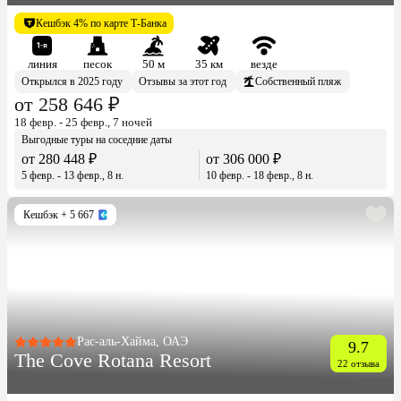
Кешбэк 4% по карте Т-Банка
линия
песок
50 м
35 км
везде
Открылся в 2025 году
Отзывы за этот год
Собственный пляж
от 258 646 ₽
18 февр. - 25 февр., 7 ночей
Выгодные туры на соседние даты
от 280 448 ₽
от 306 000 ₽
5 февр. - 13 февр., 8 н.
10 февр. - 18 февр., 8 н.
Кешбэк
+ 5 667
Рас-аль-Хайма, ОАЭ
9.7
The Cove Rotana Resort
22 отзыва