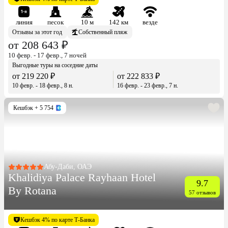
линия
песок
10 м
142 км
везде
Отзывы за этот год
Собственный пляж
от 208 643 ₽
10 февр. - 17 февр., 7 ночей
Выгодные туры на соседние даты
от 219 220 ₽
от 222 833 ₽
10 февр. - 18 февр., 8 н.
16 февр. - 23 февр., 7 н.
Кешбэк
+ 5 754
Абу-Даби, ОАЭ
Khalidiya Palace Rayhaan Hotel
9.7
By Rotana
57 отзывов
Кешбэк 4% по карте Т-Банка