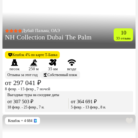
Дубай Пальма, ОАЭ
10
NH Collection Dubai The Palm
33 отзыва
Кешбэк 4% по карте Т-Банка
песок
250 м
35 км
везде
Отзывы за этот год
Собственный пляж
от 297 041 ₽
8 февр. - 15 февр., 7 ночей
Выгодные туры на соседние даты
от 307 503 ₽
от 364 691 ₽
18 февр. - 25 февр., 7 н.
5 февр. - 13 февр., 8 н.
Кешбэк
+ 4 684