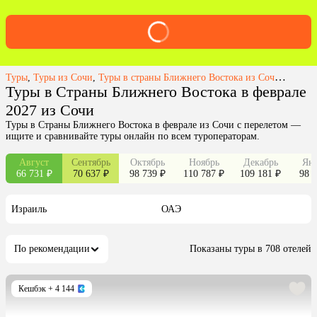
Туры
,
Туры из Сочи
,
Туры в страны Ближнего Востока из Сочи
,
Туры в
Туры в Страны Ближнего Востока в феврале
2027 из Сочи
Туры в Страны Ближнего Востока в феврале из Сочи с перелетом —
ищите и сравнивайте туры онлайн по всем туроператорам.
Август
Сентябрь
Октябрь
Ноябрь
Декабрь
Янв
66 731 ₽
70 637 ₽
98 739 ₽
110 787 ₽
109 181 ₽
98 3
Израиль
ОАЭ
По рекомендации
Показаны туры в 708 отелей
Кешбэк
+ 4 144