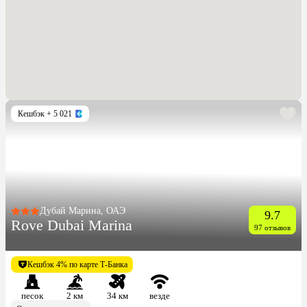
Кешбэк
+ 5 021
Дубай Марина, ОАЭ
9.7
Rove Dubai Marina
97 отзывов
Кешбэк 4% по карте Т-Банка
песок
2 км
34 км
везде