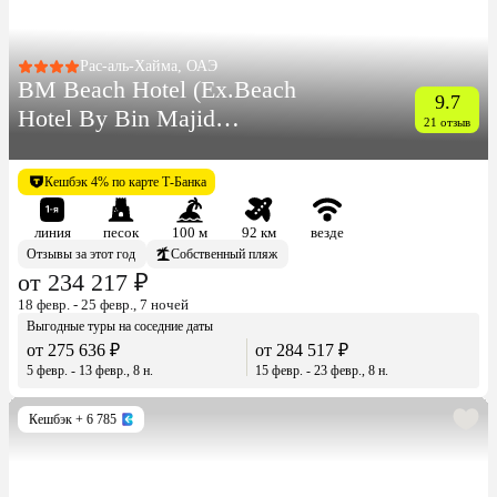
Рас-аль-Хайма, ОАЭ
BM Beach Hotel (Ex.Beach
9.7
Hotel By Bin Majid
21 отзыв
Hotels&Resorts)
Кешбэк 4% по карте Т-Банка
линия
песок
100 м
92 км
везде
Отзывы за этот год
Собственный пляж
от 234 217 ₽
18 февр. - 25 февр., 7 ночей
Выгодные туры на соседние даты
от 275 636 ₽
от 284 517 ₽
5 февр. - 13 февр., 8 н.
15 февр. - 23 февр., 8 н.
Кешбэк
+ 6 785