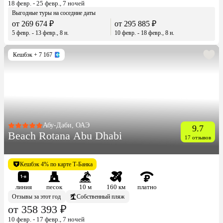
18 февр. - 25 февр., 7 ночей
Выгодные туры на соседние даты
от 269 674 ₽
от 295 885 ₽
5 февр. - 13 февр., 8 н.
10 февр. - 18 февр., 8 н.
Кешбэк
+ 7 167
Абу-Даби, ОАЭ
9.7
Beach Rotana Abu Dhabi
17 отзывов
Кешбэк 4% по карте Т-Банка
линия
песок
10 м
160 км
платно
Отзывы за этот год
Собственный пляж
от 358 393 ₽
10 февр. - 17 февр., 7 ночей