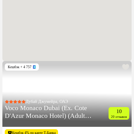
Кешбэк
+ 4 757
Дубай Джумейра, ОАЭ
Voco Monaco Dubai (Ex. Cote
10
D'Azur Monaco Hotel) (Adults
20 отзывов
Only 18+)
Кешбэк 4% по карте Т-Банка