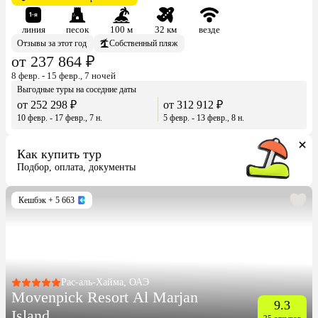
линия
песок
100 м
32 км
везде
Отзывы за этот год
Собственный пляж
от 237 864 ₽
8 февр. - 15 февр., 7 ночей
Выгодные туры на соседние даты
от 252 298 ₽
от 312 912 ₽
10 февр. - 17 февр., 7 н.
5 февр. - 13 февр., 8 н.
Как купить тур
Подбор, оплата, документы
Кешбэк
+ 5 663
Рас-аль-Хайма, ОАЭ
Movenpick Resort Al Marjan
9.3
Island
25 отзывов