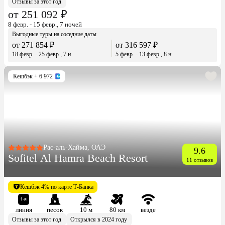
Отзывы за этот год
от 251 092 ₽
8 февр. - 15 февр., 7 ночей
Выгодные туры на соседние даты
от 271 854 ₽
от 316 597 ₽
18 февр. - 25 февр., 7 н.
5 февр. - 13 февр., 8 н.
Кешбэк
+ 6 972
Рас-аль-Хайма, ОАЭ
9.6
Sofitel Al Hamra Beach Resort
11 отзывов
Кешбэк 4% по карте Т-Банка
линия
песок
10 м
80 км
везде
Отзывы за этот год
Открылся в 2024 году