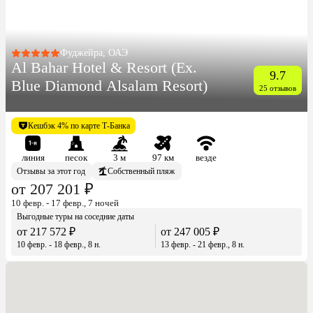
Фуджейра, ОАЭ
Al Bahar Hotel & Resort (Ex.
9.7
Blue Diamond Alsalam Resort)
25 отзывов
Кешбэк 4% по карте Т-Банка
линия
песок
3 м
97 км
везде
Отзывы за этот год
Собственный пляж
от 207 201 ₽
10 февр. - 17 февр., 7 ночей
Выгодные туры на соседние даты
от 217 572 ₽
от 247 005 ₽
10 февр. - 18 февр., 8 н.
13 февр. - 21 февр., 8 н.