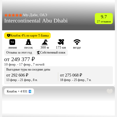
Абу-Даби, ОАЭ
9.7
Intercontinental Abu Dhabi
27 отзывов
Кешбэк 4% по карте Т-Банка
линия
песок
300 м
175 км
везде
Отзывы за этот год
Собственный пляж
от 249 377 ₽
10 февр. - 17 февр., 7 ночей
Выгодные туры на соседние даты
от 292 606 ₽
от 275 068 ₽
13 февр. - 21 февр., 8 н.
18 февр. - 25 февр., 7 н.
Кешбэк
+ 4 931