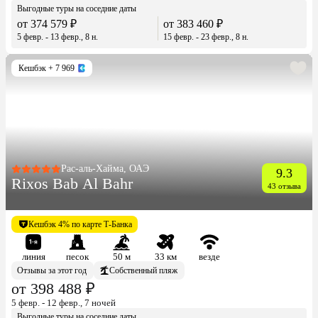
Выгодные туры на соседние даты
от 374 579 ₽
от 383 460 ₽
5 февр. - 13 февр., 8 н.
15 февр. - 23 февр., 8 н.
Кешбэк
+ 7 969
Рас-аль-Хайма, ОАЭ
9.3
Rixos Bab Al Bahr
43 отзыва
Кешбэк 4% по карте Т-Банка
линия
песок
50 м
33 км
везде
Отзывы за этот год
Собственный пляж
от 398 488 ₽
5 февр. - 12 февр., 7 ночей
Выгодные туры на соседние даты