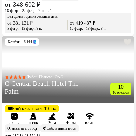
от 348 602 ₽
18 февр. - 25 февр., 7 ночей
Выгодные туры на соседние даты
от 381 131 ₽
от 419 487 ₽
5 февр. - 13 февр., 8 н.
10 февр. - 18 февр., 8 н.
Кешбэк
+ 6 164
Дубай Пальма, ОАЭ
C Central Beach Hotel The
10
Palm
16 отзывов
Кешбэк 4% по карте Т-Банка
линия
песок
20 м
46 км
везде
Отзывы за этот год
Собственный пляж