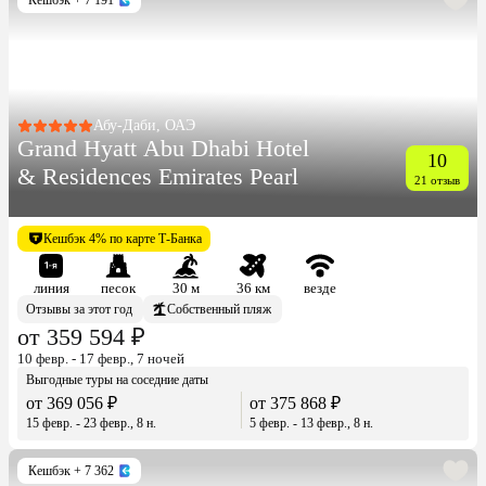
Абу-Даби, ОАЭ
Grand Hyatt Abu Dhabi Hotel
10
& Residences Emirates Pearl
21 отзыв
Кешбэк 4% по карте Т-Банка
линия
песок
30 м
36 км
везде
Отзывы за этот год
Собственный пляж
от 359 594 ₽
10 февр. - 17 февр., 7 ночей
Выгодные туры на соседние даты
от 369 056 ₽
от 375 868 ₽
15 февр. - 23 февр., 8 н.
5 февр. - 13 февр., 8 н.
Кешбэк
+ 7 362