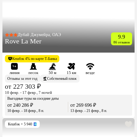
Дубай Джумейра, ОАЭ
9.9
Rove La Mer
86 отзывов
Кешбэк 4% по карте Т-Банка
линия
песок
50 м
15 км
везде
Отзывы за этот год
Собственный пляж
от 227 303 ₽
10 февр. - 17 февр., 7 ночей
Выгодные туры на соседние даты
от 240 286 ₽
от 269 696 ₽
10 февр. - 18 февр., 8 н.
13 февр. - 21 февр., 8 н.
Кешбэк
+ 5 940