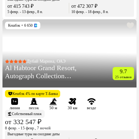
от 415 743 ₽
от 472 307 ₽
5 февр. - 13 февр., 8 н.
10 февр. - 18 февр., 8 н.
Кешбэк
+ 6 650
Дубай Марина, ОАЭ
Al Habtoor Grand Resort,
9.7
Autograph Collection
25 отзывов
(Ex.Habtoor Grand Beach
Resort & Spa)
Кешбэк 4% по карте Т-Банка
линия
песок
50 м
30 км
везде
Собственный пляж
от 332 547 ₽
8 февр. - 15 февр., 7 ночей
Выгодные туры на соседние даты