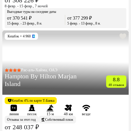
от 308 226 ₽
8 февр. - 15 февр., 7 ночей
Выгодные туры на соседние даты
от 370 541 ₽
от 377 299 ₽
15 февр. - 23 февр., 8 н.
5 февр. - 13 февр., 8 н.
Кешбэк
+ 4 960
Рас-аль-Хайма, ОАЭ
Hampton By Hilton Marjan
8.8
Island
48 отзывов
Кешбэк 4% по карте Т-Банка
линия
песок
15 м
48 км
везде
Отзывы за этот год
Собственный пляж
от 248 037 ₽