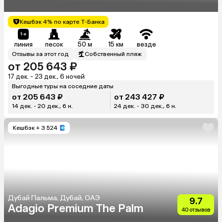
Кешбэк 4% по карте Т-Банка
линия
песок
50 м
15 км
везде
Отзывы за этот год
Собственный пляж
от 205 643 ₽
17 дек. - 23 дек., 6 ночей
Выгодные туры на соседние даты
от 205 643 ₽
от 243 427 ₽
14 дек. - 20 дек., 6 н.
24 дек. - 30 дек., 6 н.
Кешбэк
+ 3 524
Дубай Пальма, Дубай, ОАЭ
9.7
Adagio Premium The Palm
40 отзывов