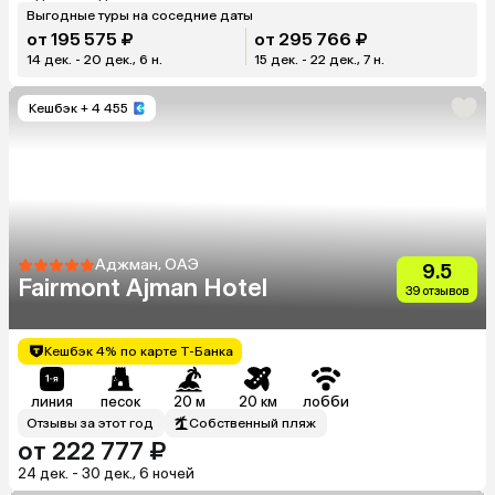
Выгодные туры на соседние даты
от 195 575 ₽
от 295 766 ₽
14 дек. - 20 дек., 6 н.
15 дек. - 22 дек., 7 н.
Кешбэк
+ 4 455
Аджман, ОАЭ
9.5
Fairmont Ajman Hotel
39 отзывов
Кешбэк 4% по карте Т-Банка
линия
песок
20 м
20 км
лобби
Отзывы за этот год
Собственный пляж
от 222 777 ₽
24 дек. - 30 дек., 6 ночей