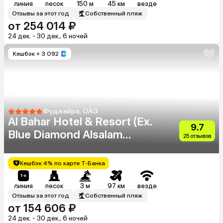
линия
песок
150 м
45 км
везде
Отзывы за этот год
Собственный пляж
от 254 014 ₽
24 дек. - 30 дек., 6 ночей
Кешбэк
+ 3 092
Фуджейра, ОАЭ
Al Bahar Hotel & Resort (Ex.
9.7
Blue Diamond Alsalam
25 отзывов
Resort)
Кешбэк 4% по карте Т-Банка
линия
песок
3 м
97 км
везде
Отзывы за этот год
Собственный пляж
от 154 606 ₽
24 дек. - 30 дек., 6 ночей