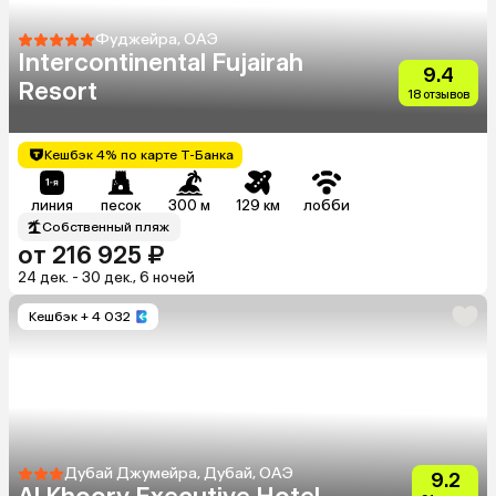
Фуджейра, ОАЭ
Intercontinental Fujairah
9.4
Resort
18 отзывов
Кешбэк 4% по карте Т-Банка
линия
песок
300 м
129 км
лобби
Собственный пляж
от 216 925 ₽
24 дек. - 30 дек., 6 ночей
Кешбэк
+ 4 032
Дубай Джумейра, Дубай, ОАЭ
9.2