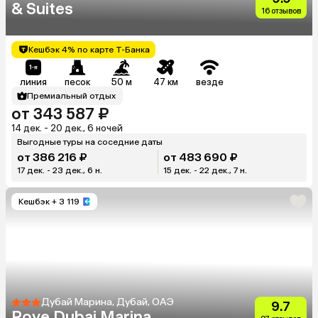
& Suites
16 отзывов
Кешбэк 4% по карте Т-Банка
линия
песок
50 м
47 км
везде
Премиальный отдых
от 343 587 ₽
14 дек. - 20 дек., 6 ночей
Выгодные туры на соседние даты
от 386 216 ₽
от 483 690 ₽
17 дек. - 23 дек., 6 н.
15 дек. - 22 дек., 7 н.
Кешбэк
+ 3 119
Дубай Марина, Дубай, ОАЭ
9.7
Rove Dubai Marina