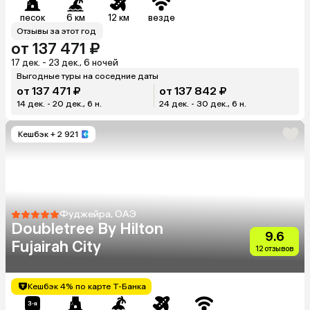
песок
6 км
12 км
везде
Отзывы за этот год
от 137 471 ₽
17 дек. - 23 дек., 6 ночей
Выгодные туры на соседние даты
от 137 471 ₽
от 137 842 ₽
14 дек. - 20 дек., 6 н.
24 дек. - 30 дек., 6 н.
Кешбэк
+ 2 921
Фуджейра, ОАЭ
Doubletree By Hilton
9.6
Fujairah City
12 отзывов
Кешбэк 4% по карте Т-Банка