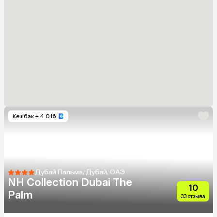
Кешбэк
+ 4 016
Дубай Пальма, Дубай, ОАЭ
NH Collection Dubai The
10
Palm
33 отзыва