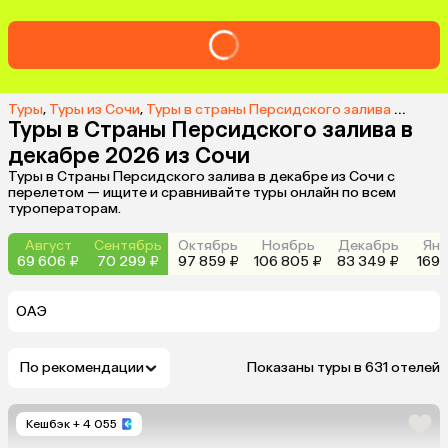
Туры
,
Туры из Сочи
,
Туры в страны Персидского залива из Сочи
Туры в Страны Персидского залива в
декабре 2026 из Сочи
Туры в Страны Персидского залива в декабре из Сочи с
перелетом — ищите и сравнивайте туры онлайн по всем
туроператорам.
Август
Сентябрь
Октябрь
Ноябрь
Декабрь
Янв
69 606 ₽
70 299 ₽
97 859 ₽
106 805 ₽
83 349 ₽
169 
ОАЭ
По рекомендации
Показаны туры в 631 отелей
Кешбэк
+ 4 055