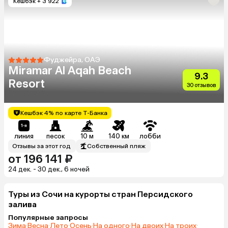
Кешбэк
+ 3 922
Фуджейра, ОАЭ
Miramar Al Aqah Beach
9.3
Resort
30 отзывов
Кешбэк 4% по карте Т-Банка
линия
песок
10 м
140 км
лобби
Отзывы за этот год
Собственный пляж
от 196 141 ₽
24 дек. - 30 дек., 6 ночей
Туры из Сочи на курорты стран Персидского
залива
Популярные запросы
Зима
·
Весна
·
Лето
·
Осень
·
На одного
·
На двоих
·
На троих
·