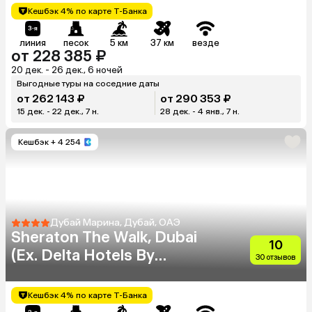
Кешбэк 4% по карте Т-Банка
линия
песок
5 км
37 км
везде
от 228 385 ₽
20 дек. - 26 дек., 6 ночей
Выгодные туры на соседние даты
от 262 143 ₽
от 290 353 ₽
15 дек. - 22 дек., 7 н.
28 дек. - 4 янв., 7 н.
Кешбэк
+ 4 254
Дубай Марина, Дубай, ОАЭ
Sheraton The Walk, Dubai
10
(Ex. Delta Hotels By
30 отзывов
Marriott)
Кешбэк 4% по карте Т-Банка