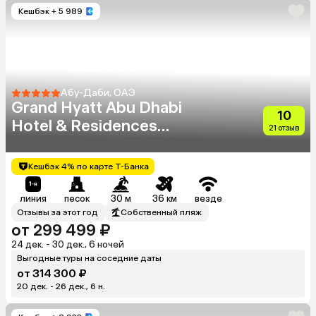
Кешбэк
+ 5 989
Абу-Даби, ОАЭ
Grand Hyatt Abu Dhabi
10
Hotel & Residences
21 отзыв
Emirates Pearl
Кешбэк 4% по карте Т-Банка
линия
песок
30 м
36 км
везде
Отзывы за этот год
Собственный пляж
от 299 499 ₽
24 дек. - 30 дек., 6 ночей
Выгодные туры на соседние даты
от 314 300 ₽
20 дек. - 26 дек., 6 н.