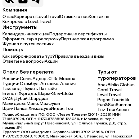
Компания
О нас
Карьера в Level.Travel
Отзывы о нас
Контакты
Ко-промо с Level.Travel
Инструменты
Календарь низких цен
Подарочные сертификаты
Оформить тур в рассрочку
Партнерская программа
Журнал о путешествиях
Помощь
Как забронировать тур?
Правила въезда и визы
Ответы на вопросы
Акции
Отели без перелета
Туры от
туроператоров
Россия:
Сочи,
Адлер,
СПб,
Москва
Турция:
Стамбул,
Анталья,
Алания
Anex
Biblio Globus
Таиланд:
Пхукет,
Паттайя
Coral Travel
Египет:
Хургада,
Шарм-Эль-Шейх
Level.Travel
ОАЭ:
Дубай,
Шарджа
Pegas Touristik
Мальдивы:
Мале,
Маафуши
Fun&Sun
Sunmar
Шри-Ланка:
Хиккадува
Индия:
Гоа
Tez Tour
Алеан
Правообладатель ПО: ООО «Левел Тревел» (2011 - 2026) ИНН
7716697924, ОГРН 1117746723808 123056, г. Москва, вн.тер.г.
Муниципальный округ Пресненский, ул. Юлиуса Фучика, д.6, стр.2,
помещ.6Ч
Турагент: ООО «Академия Сервиса» ИНН 3702175896, ОГРН
1173702008248, 153000, Ивановская обл., г. Иваново, ул. Парижской