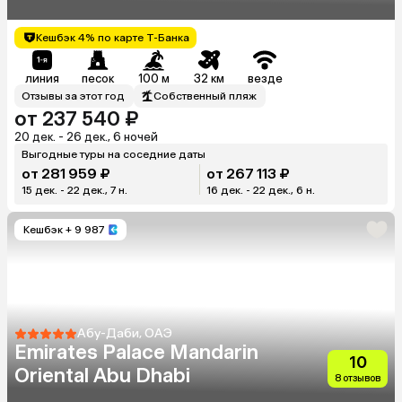
(Adults Only 18+)
Кешбэк 4% по карте Т-Банка
линия
песок
100 м
32 км
везде
Отзывы за этот год
Собственный пляж
от 237 540 ₽
20 дек. - 26 дек., 6 ночей
Выгодные туры на соседние даты
от 281 959 ₽
от 267 113 ₽
15 дек. - 22 дек., 7 н.
16 дек. - 22 дек., 6 н.
Кешбэк
+ 9 987
Абу-Даби, ОАЭ
Emirates Palace Mandarin
10
Oriental Abu Dhabi
8 отзывов