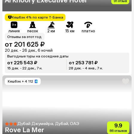
Al Khoory Executive Hotel
91 отзыв
Кешбэк 4% по карте Т-Банка
линия
песок
2 км
15 км
платно
Отзывы за этот год
от 201 625 ₽
20 дек. - 26 дек., 6 ночей
Выгодные туры на соседние даты
от 225 543 ₽
от 253 781 ₽
15 дек. - 22 дек., 7 н.
28 дек. - 4 янв., 7 н.
Кешбэк
+ 4 112
Дубай Джумейра, Дубай, ОАЭ
9.9
Rove La Mer
86 отзывов