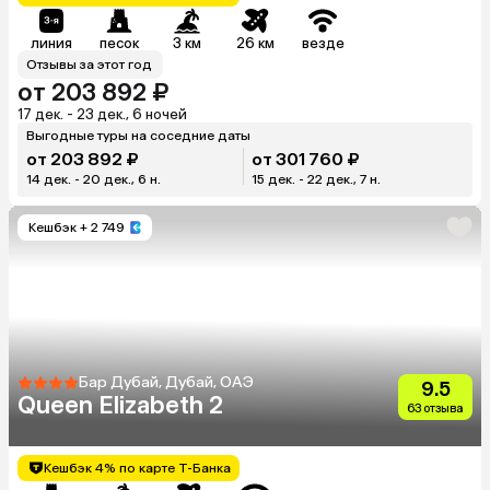
линия
песок
3 км
26 км
везде
Отзывы за этот год
от 203 892 ₽
17 дек. - 23 дек., 6 ночей
Выгодные туры на соседние даты
от 203 892 ₽
от 301 760 ₽
14 дек. - 20 дек., 6 н.
15 дек. - 22 дек., 7 н.
Кешбэк
+ 2 749
Бар Дубай, Дубай, ОАЭ
9.5
Queen Elizabeth 2
63 отзыва
Кешбэк 4% по карте Т-Банка