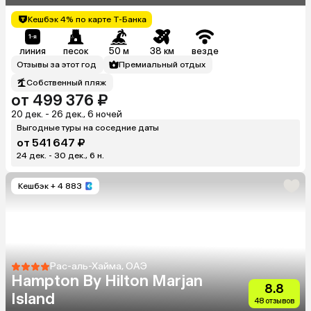
Кешбэк 4% по карте Т-Банка
линия
песок
50 м
38 км
везде
Отзывы за этот год
Премиальный отдых
Собственный пляж
от 499 376 ₽
20 дек. - 26 дек., 6 ночей
Выгодные туры на соседние даты
от 541 647 ₽
24 дек. - 30 дек., 6 н.
Кешбэк
+ 4 883
Рас-аль-Хайма, ОАЭ
Hampton By Hilton Marjan
8.8
Island
48 отзывов