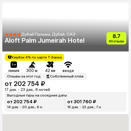
Дубай Пальма, Дубай, ОАЭ
8.7
Aloft Palm Jumeirah Hotel
63 отзыва
Кешбэк 4% по карте Т-Банка
линия
300 м
42 км
везде
Отзывы за этот год
Собственный пляж
от 202 754 ₽
17 дек. - 23 дек., 6 ночей
Выгодные туры на соседние даты
от 202 754 ₽
от 301 760 ₽
14 дек. - 20 дек., 6 н.
15 дек. - 22 дек., 7 н.