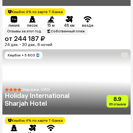
Кешбэк 4% по карте Т-Банка
линия
песок
15 м
48 км
везде
Отзывы за этот год
Собственный пляж
от 244 187 ₽
24 дек. - 30 дек., 6 ночей
Кешбэк
+ 5 603
Шарджа, ОАЭ
Holiday International
8.9
Sharjah Hotel
65 отзывов
Кешбэк 4% по карте Т-Банка