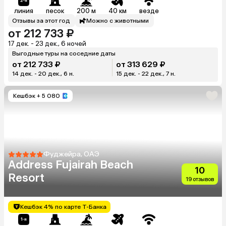
линия
песок
200 м
40 км
везде
Отзывы за этот год
Можно с животными
от 212 733 ₽
17 дек. - 23 дек., 6 ночей
Выгодные туры на соседние даты
от 212 733 ₽
от 313 629 ₽
14 дек. - 20 дек., 6 н.
15 дек. - 22 дек., 7 н.
Кешбэк
+ 5 080
Фуджейра, ОАЭ
Address Fujairah Beach
10
Resort
19 отзывов
Кешбэк 4% по карте Т-Банка