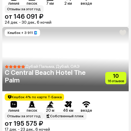
линия
песок
7 км
2 км
везде
Отзывы за этот год
от 146 091 ₽
24 дек. - 30 дек., 6 ночей
Кешбэк
+ 3 911
Дубай Пальма, Дубай, ОАЭ
C Central Beach Hotel The
10
Palm
16 отзывов
Кешбэк 4% по карте Т-Банка
линия
песок
20 м
46 км
везде
Отзывы за этот год
Собственный пляж
от 195 575 ₽
17 дек. - 23 дек., 6 ночей