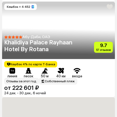
Кешбэк
+ 4 452
Абу-Даби, ОАЭ
Khalidiya Palace Rayhaan
9.7
Hotel By Rotana
57 отзывов
Кешбэк 4% по карте Т-Банка
линия
песок
50 м
40 км
везде
Отзывы за этот год
Собственный пляж
от 222 601 ₽
24 дек. - 30 дек., 6 ночей