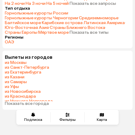
На 2 ночи
·
На 3 ночи
·
На 5 ночей
·
Показать все запросы
Тип отдыха
Горнолыжные курорты России
·
Горнолыжные курорты Черногории
·
Средиземноморье
·
Балтийское море
·
Карибские острова
·
Латинская Америка
·
Юго-Восточная Азия
·
Страны Ближнего Востока
·
Страны Европы
·
Мёртвое море
·
Показать все типы
Регионы
ОАЭ
Вылеты из городов
из Москвы
из Санкт-Петербурга
из Екатеринбурга
из Казани
из Самары
из Уфы
из Новосибирска
из Краснодара
из Нижнего Новгорода
Показать все города
из Перми
Подписка
Фильтры
Карта