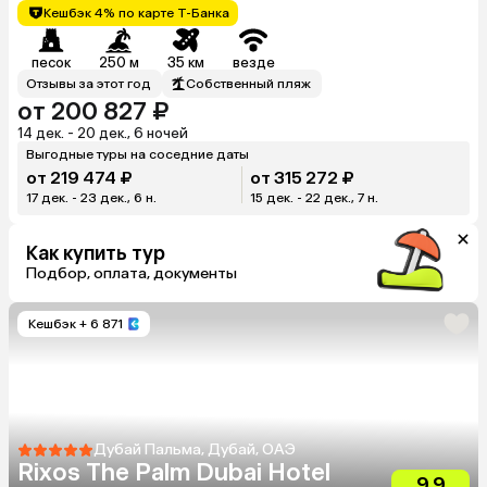
Кешбэк 4% по карте Т-Банка
песок
250 м
35 км
везде
Отзывы за этот год
Собственный пляж
от 200 827 ₽
14 дек. - 20 дек., 6 ночей
Выгодные туры на соседние даты
от 219 474 ₽
от 315 272 ₽
17 дек. - 23 дек., 6 н.
15 дек. - 22 дек., 7 н.
Как купить тур
Подбор, оплата, документы
Кешбэк
+ 6 871
Дубай Пальма, Дубай, ОАЭ
Rixos The Palm Dubai Hotel
9.9