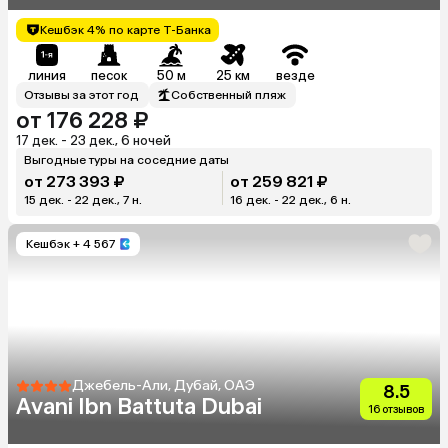
Кешбэк 4% по карте Т-Банка
линия
песок
50 м
25 км
везде
Отзывы за этот год
Собственный пляж
от 176 228 ₽
17 дек. - 23 дек., 6 ночей
Выгодные туры на соседние даты
от 273 393 ₽
от 259 821 ₽
15 дек. - 22 дек., 7 н.
16 дек. - 22 дек., 6 н.
Кешбэк
+ 4 567
Джебель-Али, Дубай, ОАЭ
8.5
Avani Ibn Battuta Dubai
16 отзывов