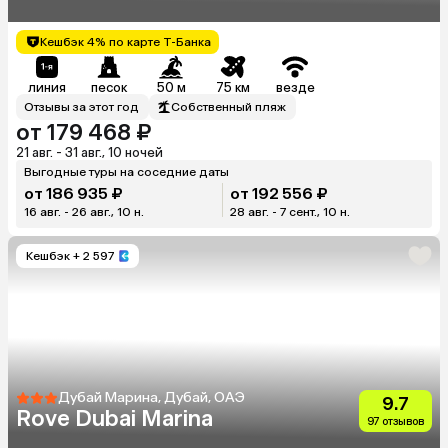
Кешбэк 4% по карте Т-Банка
линия
песок
50 м
75 км
везде
Отзывы за этот год
Собственный пляж
от 179 468 ₽
21 авг. - 31 авг., 10 ночей
Выгодные туры на соседние даты
от 186 935 ₽
от 192 556 ₽
16 авг. - 26 авг., 10 н.
28 авг. - 7 сент., 10 н.
Кешбэк
+ 2 597
Дубай Марина, Дубай, ОАЭ
9.7
Rove Dubai Marina
97 отзывов