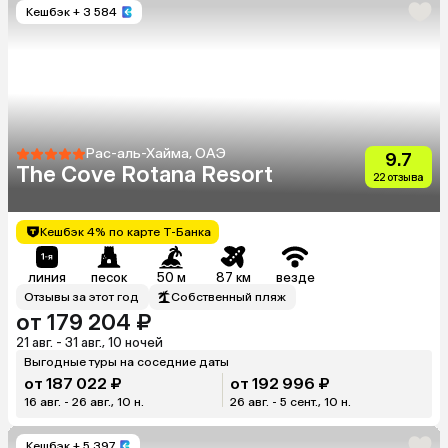
Кешбэк
+ 3 584
Рас-аль-Хайма, ОАЭ
9.7
The Cove Rotana Resort
22 отзыва
Кешбэк 4% по карте Т-Банка
линия
песок
50 м
87 км
везде
Отзывы за этот год
Собственный пляж
от 179 204 ₽
21 авг. - 31 авг., 10 ночей
Выгодные туры на соседние даты
от 187 022 ₽
от 192 996 ₽
16 авг. - 26 авг., 10 н.
26 авг. - 5 сент., 10 н.
Кешбэк
+ 5 397