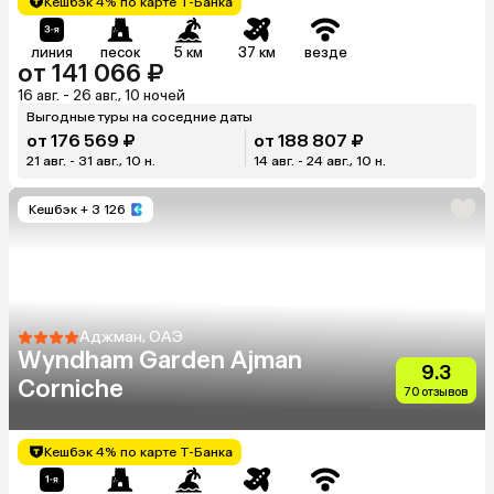
Кешбэк 4% по карте Т-Банка
линия
песок
5 км
37 км
везде
от 141 066 ₽
16 авг. - 26 авг., 10 ночей
Выгодные туры на соседние даты
от 176 569 ₽
от 188 807 ₽
21 авг. - 31 авг., 10 н.
14 авг. - 24 авг., 10 н.
Кешбэк
+ 3 126
Аджман, ОАЭ
Wyndham Garden Ajman
9.3
Corniche
70 отзывов
Кешбэк 4% по карте Т-Банка