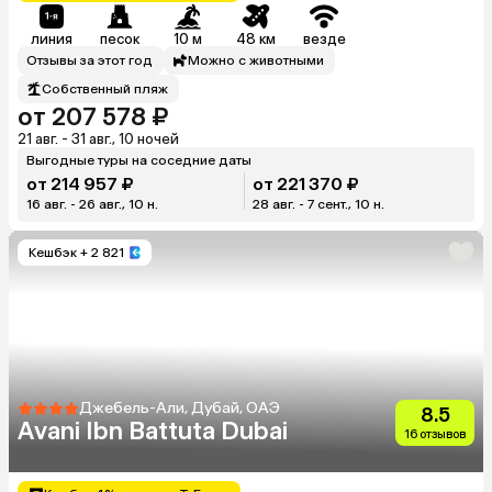
линия
песок
10 м
48 км
везде
Отзывы за этот год
Можно с животными
Собственный пляж
от 207 578 ₽
21 авг. - 31 авг., 10 ночей
Выгодные туры на соседние даты
от 214 957 ₽
от 221 370 ₽
16 авг. - 26 авг., 10 н.
28 авг. - 7 сент., 10 н.
Кешбэк
+ 2 821
Джебель-Али, Дубай, ОАЭ
8.5
Avani Ibn Battuta Dubai
16 отзывов