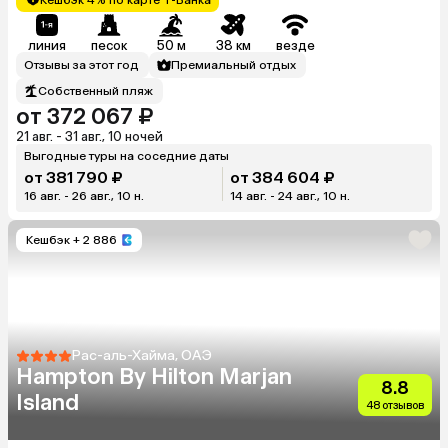
линия
песок
50 м
38 км
везде
Отзывы за этот год
Премиальный отдых
Собственный пляж
от 372 067 ₽
21 авг. - 31 авг., 10 ночей
Выгодные туры на соседние даты
от 381 790 ₽
от 384 604 ₽
16 авг. - 26 авг., 10 н.
14 авг. - 24 авг., 10 н.
Кешбэк
+ 2 886
Рас-аль-Хайма, ОАЭ
Hampton By Hilton Marjan
8.8
Island
48 отзывов