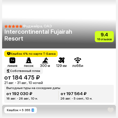
Фуджейра, ОАЭ
Intercontinental Fujairah
9.4
Resort
18 отзывов
Кешбэк 4% по карте Т-Банка
линия
песок
300 м
129 км
лобби
Собственный пляж
от 184 475 ₽
21 авг. - 31 авг., 10 ночей
Выгодные туры на соседние даты
от 192 030 ₽
от 197 564 ₽
16 авг. - 26 авг., 10 н.
26 авг. - 5 сент., 10 н.
Кешбэк
+ 5 355