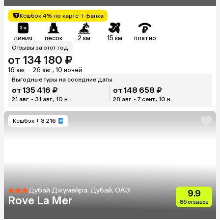
Кешбэк 4% по карте Т-Банка
линия
песок
2 км
15 км
платно
Отзывы за этот год
от 134 180 ₽
16 авг. - 26 авг., 10 ночей
Выгодные туры на соседние даты
от 135 416 ₽
от 148 658 ₽
21 авг. - 31 авг., 10 н.
28 авг. - 7 сент., 10 н.
Кешбэк
+ 3 216
Дубай Джумейра, Дубай, ОАЭ
9.9
Rove La Mer
86 отзывов