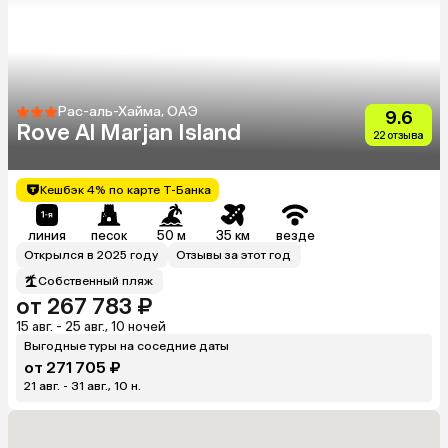
Рас-аль-Хайма, ОАЭ
9.6
Rove Al Marjan Island
22 отзыва
Кешбэк 4% по карте Т-Банка
линия
песок
50 м
35 км
везде
Открылся в 2025 году
Отзывы за этот год
Собственный пляж
от 267 783 ₽
15 авг. - 25 авг., 10 ночей
Выгодные туры на соседние даты
от 271 705 ₽
21 авг. - 31 авг., 10 н.