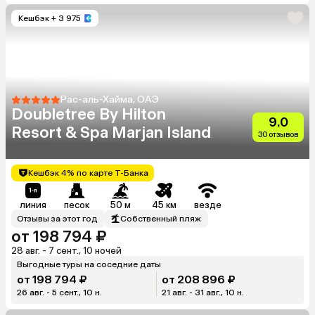
Кешбэк
+ 3 975
Рас-аль-Хайма, ОАЭ
Doubletree By Hilton
9.0
Resort & Spa Marjan Island
30 отзывов
Кешбэк 4% по карте Т-Банка
линия
песок
50 м
45 км
везде
Отзывы за этот год
Собственный пляж
от 198 794 ₽
28 авг. - 7 сент., 10 ночей
Выгодные туры на соседние даты
от 198 794 ₽
от 208 896 ₽
26 авг. - 5 сент., 10 н.
21 авг. - 31 авг., 10 н.