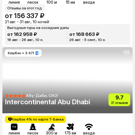
линия
песок
100 м
15 км
везде
Отзывы за этот год
от 156 337 ₽
21 авг. - 31 авг., 10 ночей
Выгодные туры на соседние даты
от 162 958 ₽
от 168 663 ₽
16 авг. - 26 авг., 10 н.
26 авг. - 5 сент., 10 н.
Кешбэк
+ 3 471
Абу-Даби, ОАЭ
9.7
Intercontinental Abu Dhabi
27 отзывов
Кешбэк 4% по карте Т-Банка
линия
песок
300 м
175 км
везде