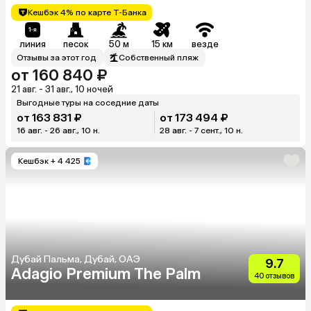
Кешбэк 4% по карте Т-Банка
линия
песок
50 м
15 км
везде
Отзывы за этот год
Собственный пляж
от 160 840 ₽
21 авг. - 31 авг., 10 ночей
Выгодные туры на соседние даты
от 163 831 ₽
от 173 494 ₽
16 авг. - 26 авг., 10 н.
28 авг. - 7 сент., 10 н.
Кешбэк
+ 4 425
Дубай Пальма, Дубай, ОАЭ
9.7
Adagio Premium The Palm
40 отзывов