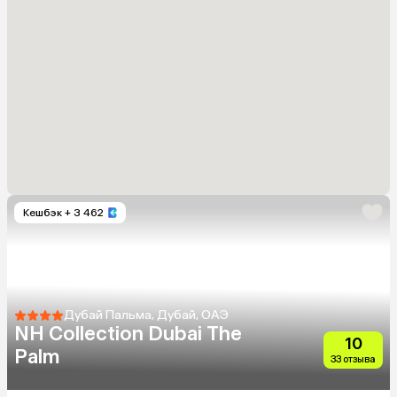
Кешбэк
+ 3 462
Дубай Пальма, Дубай, ОАЭ
NH Collection Dubai The
10
Palm
33 отзыва