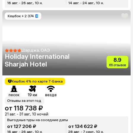
16 авг. - 26 авг., 10 н.
14 авг. - 24 авг., 10 н.
Кешбэк
+ 2 374
Шарджа, ОАЭ
Holiday International
8.9
Sharjah Hotel
65 отзывов
Кешбэк 4% по карте Т-Банка
песок
19 км
везде
Отзывы за этот год
от 118 738 ₽
21 авг. - 31 авг., 10 ночей
Выгодные туры на соседние даты
от 127 206 ₽
от 134 622 ₽
16 авг. - 26 авг., 10 н.
28 авг. - 7 сент., 10 н.