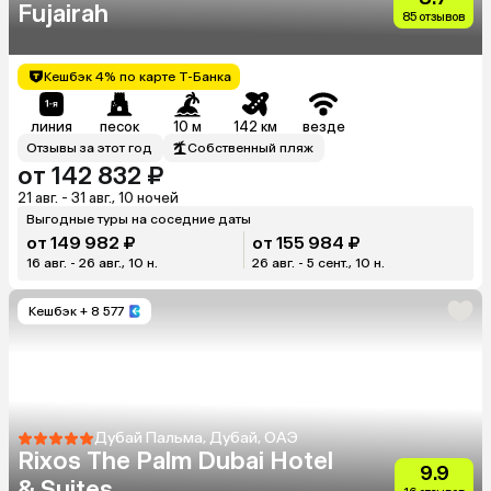
Fujairah
85 отзывов
Кешбэк 4% по карте Т-Банка
линия
песок
10 м
142 км
везде
Отзывы за этот год
Собственный пляж
от 142 832 ₽
21 авг. - 31 авг., 10 ночей
Выгодные туры на соседние даты
от 149 982 ₽
от 155 984 ₽
16 авг. - 26 авг., 10 н.
26 авг. - 5 сент., 10 н.
Кешбэк
+ 8 577
Дубай Пальма, Дубай, ОАЭ
Rixos The Palm Dubai Hotel
9.9
& Suites