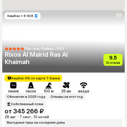
Кешбэк
+ 6 905
Рас-аль-Хайма, ОАЭ
Rixos Al Mairid Ras Al
9.5
Khaimah
32 отзыва
Кешбэк 4% по карте Т-Банка
линия
песок
100 м
25 км
везде
Обновлен в 2025 году
Отзывы за этот год
Собственный пляж
от 345 266 ₽
28 авг. - 7 сент., 10 ночей
Выгодные туры на соседние даты