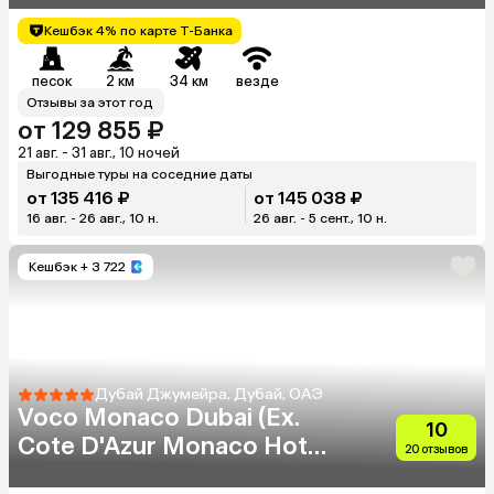
Кешбэк 4% по карте Т-Банка
песок
2 км
34 км
везде
Отзывы за этот год
от 129 855 ₽
21 авг. - 31 авг., 10 ночей
Выгодные туры на соседние даты
от 135 416 ₽
от 145 038 ₽
16 авг. - 26 авг., 10 н.
26 авг. - 5 сент., 10 н.
Кешбэк
+ 3 722
Дубай Джумейра, Дубай, ОАЭ
Voco Monaco Dubai (Ex.
10
Cote D'Azur Monaco Hotel)
20 отзывов
(Adults Only 18+)