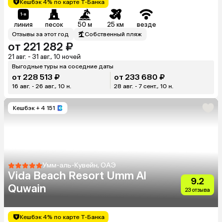
Кешбэк 4% по карте Т-Банка
линия
песок
50 м
25 км
везде
Отзывы за этот год
Собственный пляж
от 221 282 ₽
21 авг. - 31 авг., 10 ночей
Выгодные туры на соседние даты
от 228 513 ₽
от 233 680 ₽
16 авг. - 26 авг., 10 н.
28 авг. - 7 сент., 10 н.
Кешбэк
+ 4 151
Умм-аль-Кувейн, ОАЭ
Vida Beach Resort Umm Al
9.2
Quwain
23 отзыва
Кешбэк 4% по карте Т-Банка