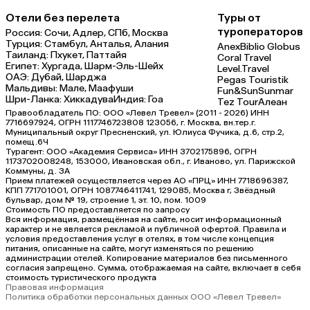
Отели без перелета
Туры от
туроператоров
Россия:
Сочи,
Адлер,
СПб,
Москва
Турция:
Стамбул,
Анталья,
Алания
Anex
Biblio Globus
Таиланд:
Пхукет,
Паттайя
Coral Travel
Египет:
Хургада,
Шарм-Эль-Шейх
Level.Travel
ОАЭ:
Дубай,
Шарджа
Pegas Touristik
Мальдивы:
Мале,
Маафуши
Fun&Sun
Sunmar
Шри-Ланка:
Хиккадува
Индия:
Гоа
Tez Tour
Алеан
Правообладатель ПО: ООО «Левел Тревел» (2011 - 2026) ИНН
7716697924, ОГРН 1117746723808 123056, г. Москва, вн.тер.г.
Муниципальный округ Пресненский, ул. Юлиуса Фучика, д.6, стр.2,
помещ.6Ч
Турагент: ООО «Академия Сервиса» ИНН 3702175896, ОГРН
1173702008248, 153000, Ивановская обл., г. Иваново, ул. Парижской
Коммуны, д. ЗА
Прием платежей осуществляется через АО «ПРЦ» ИНН 7718696387,
КПП 771701001, ОГРН 1087746411741, 129085, Москва г, Звёздный
бульвар, дом № 19, строение 1, эт. 10, пом. 1009
Стоимость ПО предоставляется по запросу
Вся информация, размещённая на сайте, носит информационный
характер и не является рекламой и публичной офертой. Правила и
условия предоставления услуг в отелях, в том числе концепция
питания, описанные на сайте, могут изменяться по решению
администрации отелей. Копирование материалов без письменного
согласия запрещено. Сумма, отображаемая на сайте, включает в себя
стоимость туристического продукта
Правовая информация
Политика обработки персональных данных ООО «Левел Тревел»