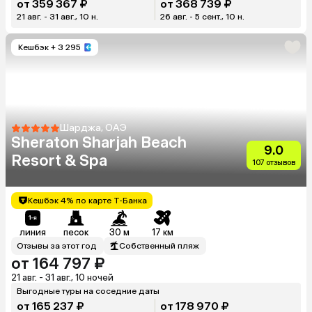
от 359 367 ₽
от 368 739 ₽
21 авг. - 31 авг., 10 н.
26 авг. - 5 сент., 10 н.
Кешбэк
+ 3 295
Шарджа, ОАЭ
Sheraton Sharjah Beach
9.0
Resort & Spa
107 отзывов
Кешбэк 4% по карте Т-Банка
линия
песок
30 м
17 км
Отзывы за этот год
Собственный пляж
от 164 797 ₽
21 авг. - 31 авг., 10 ночей
Выгодные туры на соседние даты
от 165 237 ₽
от 178 970 ₽