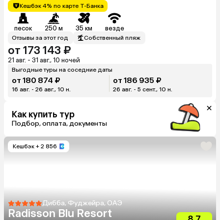
Кешбэк 4% по карте Т-Банка
песок
250 м
35 км
везде
Отзывы за этот год
Собственный пляж
от 173 143 ₽
21 авг. - 31 авг., 10 ночей
Выгодные туры на соседние даты
от 180 874 ₽
от 186 935 ₽
16 авг. - 26 авг., 10 н.
26 авг. - 5 сент., 10 н.
Как купить тур
Подбор, оплата, документы
Кешбэк
+ 2 856
Дибба, Фуджейра, ОАЭ
Radisson Blu Resort
8.7