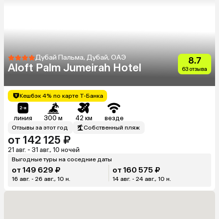
Дубай Пальма, Дубай, ОАЭ
8.7
Aloft Palm Jumeirah Hotel
63 отзыва
Кешбэк 4% по карте Т-Банка
линия
300 м
42 км
везде
Отзывы за этот год
Собственный пляж
от 142 125 ₽
21 авг. - 31 авг., 10 ночей
Выгодные туры на соседние даты
от 149 629 ₽
от 160 575 ₽
16 авг. - 26 авг., 10 н.
14 авг. - 24 авг., 10 н.