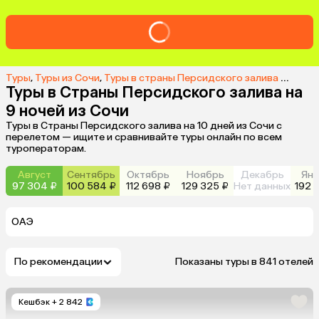
Туры
,
Туры из Сочи
,
Туры в страны Персидского залива из Сочи
Туры в Страны Персидского залива на
9 ночей из Сочи
Туры в Страны Персидского залива на 10 дней из Сочи с
перелетом — ищите и сравнивайте туры онлайн по всем
туроператорам.
Август
Сентябрь
Октябрь
Ноябрь
Декабрь
Янв
97 304 ₽
100 584 ₽
112 698 ₽
129 325 ₽
Нет данных
192 
ОАЭ
По рекомендации
Показаны туры в 841 отелей
Кешбэк
+ 2 842