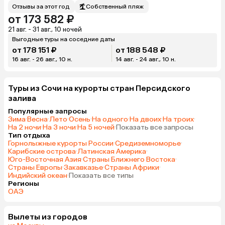
Отзывы за этот год
Собственный пляж
от 173 582 ₽
21 авг. - 31 авг., 10 ночей
Выгодные туры на соседние даты
от 178 151 ₽
от 188 548 ₽
16 авг. - 26 авг., 10 н.
14 авг. - 24 авг., 10 н.
Туры из Сочи на курорты стран Персидского
залива
Популярные запросы
Зима
·
Весна
·
Лето
·
Осень
·
На одного
·
На двоих
·
На троих
·
На 2 ночи
·
На 3 ночи
·
На 5 ночей
·
Показать все запросы
Тип отдыха
Горнолыжные курорты России
·
Средиземноморье
·
Карибские острова
·
Латинская Америка
·
Юго-Восточная Азия
·
Страны Ближнего Востока
·
Страны Европы
·
Закавказье
·
Страны Африки
·
Индийский океан
·
Показать все типы
Регионы
ОАЭ
Вылеты из городов