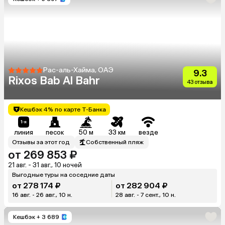
Рас-аль-Хайма, ОАЭ
9.3
Rixos Bab Al Bahr
43 отзыва
Кешбэк 4% по карте Т-Банка
линия
песок
50 м
33 км
везде
Отзывы за этот год
Собственный пляж
от 269 853 ₽
21 авг. - 31 авг., 10 ночей
Выгодные туры на соседние даты
от 278 174 ₽
от 282 904 ₽
16 авг. - 26 авг., 10 н.
28 авг. - 7 сент., 10 н.
Кешбэк
+ 3 689