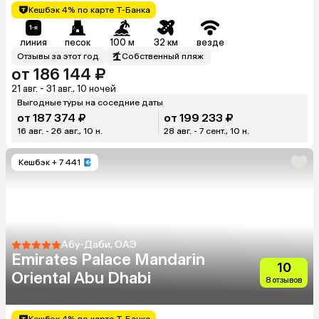
Кешбэк 4% по карте Т-Банка
линия
песок
100 м
32 км
везде
Отзывы за этот год
Собственный пляж
от 186 144 ₽
21 авг. - 31 авг., 10 ночей
Выгодные туры на соседние даты
от 187 374 ₽
от 199 233 ₽
16 авг. - 26 авг., 10 н.
28 авг. - 7 сент., 10 н.
Кешбэк
+ 7 441
Абу-Даби, ОАЭ
Emirates Palace Mandarin
10
Oriental Abu Dhabi
8 отзывов
Кешбэк 4% по карте Т-Банка