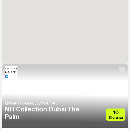
Кешбэк
+ 4 170
Дубай Пальма, Дубай, ОАЭ
NH Collection Dubai The
10
Palm
33 отзыва