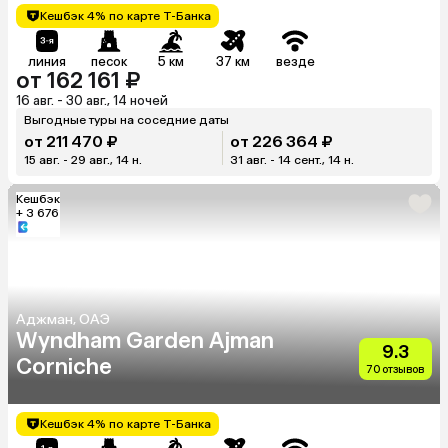
Кешбэк 4% по карте Т-Банка
линия
песок
5 км
37 км
везде
от 162 161 ₽
16 авг. - 30 авг., 14 ночей
Выгодные туры на соседние даты
от 211 470 ₽
от 226 364 ₽
15 авг. - 29 авг., 14 н.
31 авг. - 14 сент., 14 н.
Кешбэк
+ 3 676
Аджман, ОАЭ
Wyndham Garden Ajman
9.3
Corniche
70 отзывов
Кешбэк 4% по карте Т-Банка