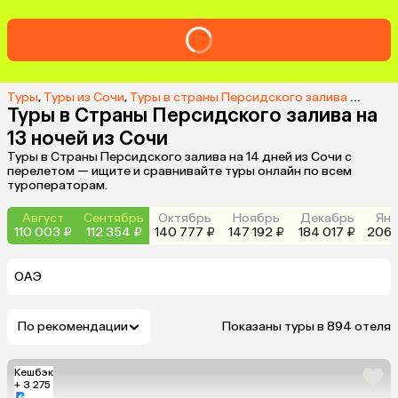
Туры
,
Туры из Сочи
,
Туры в страны Персидского залива из Сочи
Туры в Страны Персидского залива на
13 ночей из Сочи
Туры в Страны Персидского залива на 14 дней из Сочи с
перелетом — ищите и сравнивайте туры онлайн по всем
туроператорам.
Август
Сентябрь
Октябрь
Ноябрь
Декабрь
Янв
110 003 ₽
112 354 ₽
140 777 ₽
147 192 ₽
184 017 ₽
206 
ОАЭ
По рекомендации
Показаны туры в 894 отеля
Кешбэк
+ 3 275