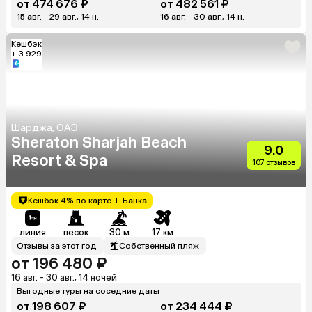
от 474 676 ₽
от 482 561 ₽
15 авг. - 29 авг., 14 н.
16 авг. - 30 авг., 14 н.
Кешбэк
+ 3 929
Шарджа, ОАЭ
Sheraton Sharjah Beach
9.0
Resort & Spa
107 отзывов
Кешбэк 4% по карте Т-Банка
линия
песок
30 м
17 км
Отзывы за этот год
Собственный пляж
от 196 480 ₽
16 авг. - 30 авг., 14 ночей
Выгодные туры на соседние даты
от 198 607 ₽
от 234 444 ₽