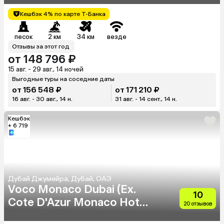
Кешбэк 4% по карте Т-Банка
песок
2 км
34 км
везде
Отзывы за этот год
от 148 796 ₽
15 авг. - 29 авг., 14 ночей
Выгодные туры на соседние даты
от 156 548 ₽
от 171 210 ₽
16 авг. - 30 авг., 14 н.
31 авг. - 14 сент., 14 н.
Кешбэк
+ 6 719
Дубай Джумейра, Дубай, ОАЭ
Voco Monaco Dubai (Ex.
10
Cote D'Azur Monaco Hotel)
20 отзывов
(Adults Only 18+)