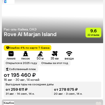
Рас-аль-Хайма, ОАЭ
9.6
Rove Al Marjan Island
22 отзыва
Кешбэк 4% по карте Т-Банка
линия
песок
50 м
35 км
везде
Открылся в 2025 году
Отзывы за этот год
Собственный пляж
от 195 460 ₽
16 авг. - 30 авг., 14 ночей
Выгодные туры на соседние даты
от 259 611 ₽
от 278 875 ₽
31 авг. - 14 сент., 14 н.
20 авг. - 3 сент., 14 н.
Кешбэк