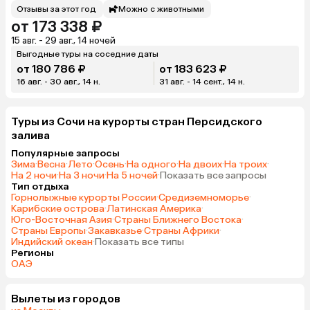
Отзывы за этот год
Можно с животными
от 173 338 ₽
15 авг. - 29 авг., 14 ночей
Выгодные туры на соседние даты
от 180 786 ₽
от 183 623 ₽
16 авг. - 30 авг., 14 н.
31 авг. - 14 сент., 14 н.
Туры из Сочи на курорты стран Персидского
залива
Популярные запросы
Зима
·
Весна
·
Лето
·
Осень
·
На одного
·
На двоих
·
На троих
·
На 2 ночи
·
На 3 ночи
·
На 5 ночей
·
Показать все запросы
Тип отдыха
Горнолыжные курорты России
·
Средиземноморье
·
Карибские острова
·
Латинская Америка
·
Юго-Восточная Азия
·
Страны Ближнего Востока
·
Страны Европы
·
Закавказье
·
Страны Африки
·
Индийский океан
·
Показать все типы
Регионы
ОАЭ
Вылеты из городов