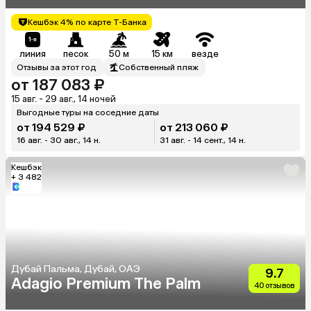
Кешбэк 4% по карте Т-Банка
линия
песок
50 м
15 км
везде
Отзывы за этот год
Собственный пляж
от 187 083 ₽
15 авг. - 29 авг., 14 ночей
Выгодные туры на соседние даты
от 194 529 ₽
от 213 060 ₽
16 авг. - 30 авг., 14 н.
31 авг. - 14 сент., 14 н.
Кешбэк
+ 3 482
Дубай Пальма, Дубай, ОАЭ
9.7
Adagio Premium The Palm
40 отзывов