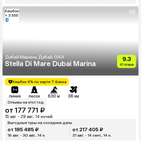
Кешбэк
+ 3 555
Дубай Марина, Дубай, ОАЭ
9.3
Stella Di Mare Dubai Marina
41 отзыв
Кешбэк 4% по карте Т-Банка
линия
песок
830 м
38 км
Отзывы за этот год
от 177 771 ₽
15 авг. - 29 авг., 14 ночей
Выгодные туры на соседние даты
от 185 485 ₽
от 217 405 ₽
16 авг. - 30 авг., 14 н.
31 авг. - 14 сент., 14 н.