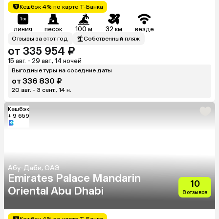
Кешбэк 4% по карте Т-Банка
линия
песок
100 м
32 км
везде
Отзывы за этот год
Собственный пляж
от 335 954 ₽
15 авг. - 29 авг., 14 ночей
Выгодные туры на соседние даты
от 336 830 ₽
20 авг. - 3 сент., 14 н.
Кешбэк
+ 9 659
Абу-Даби, ОАЭ
Emirates Palace Mandarin
10
Oriental Abu Dhabi
8 отзывов
Кешбэк 4% по карте Т-Банка