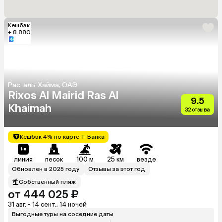
Кешбэк
+ 8 880
Рас-аль-Хайма, ОАЭ
Rixos Al Mairid Ras Al
9.5
Khaimah
32 отзыва
Кешбэк 4% по карте Т-Банка
линия
песок
100 м
25 км
везде
Обновлен в 2025 году
Отзывы за этот год
Собственный пляж
от 444 025 ₽
31 авг. - 14 сент., 14 ночей
Выгодные туры на соседние даты