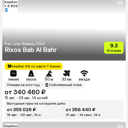
Кешбэк
+ 6 809
Рас-аль-Хайма, ОАЭ
9.3
Rixos Bab Al Bahr
43 отзыва
Кешбэк 4% по карте Т-Банка
линия
песок
50 м
33 км
везде
Отзывы за этот год
Собственный пляж
от 340 460 ₽
15 авг. - 29 авг., 14 ночей
Выгодные туры на соседние даты
от 355 026 ₽
от 356 440 ₽
16 авг. - 30 авг., 14 н.
31 авг. - 14 сент., 14 н.
Кешбэк