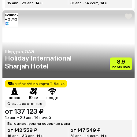
15 авг. - 29 авг., 14 н.
31 авг. - 14 сент., 14 н.
Кешбэк
+ 2 742
Шарджа, ОАЭ
Holiday International
8.9
Sharjah Hotel
65 отзывов
Кешбэк 4% по карте Т-Банка
песок
19 км
везде
Отзывы за этот год
от 137 123 ₽
15 авг. - 29 авг., 14 ночей
Выгодные туры на соседние даты
от 142 559 ₽
от 147 549 ₽
16 авг. - 30 авг., 14 н.
31 авг. - 14 сент., 14 н.