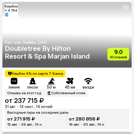
Кешбэк
+ 4 754
Рас-аль-Хайма, ОАЭ
Doubletree By Hilton
9.0
Resort & Spa Marjan Island
30 отзывов
Кешбэк 4% по карте Т-Банка
линия
песок
50 м
45 км
везде
Отзывы за этот год
Собственный пляж
от 237 715 ₽
31 авг. - 14 сент., 14 ночей
Выгодные туры на соседние даты
от 271 915 ₽
от 280 856 ₽
15 авг. - 29 авг., 14 н.
16 авг. - 30 авг., 14 н.