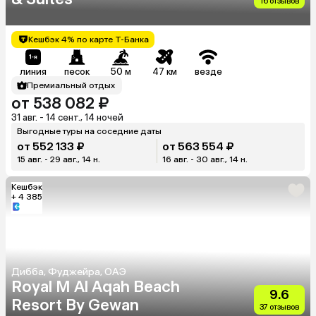
16 отзывов
Кешбэк 4% по карте Т-Банка
линия
песок
50 м
47 км
везде
Премиальный отдых
от 538 082 ₽
31 авг. - 14 сент., 14 ночей
Выгодные туры на соседние даты
от 552 133 ₽
от 563 554 ₽
15 авг. - 29 авг., 14 н.
16 авг. - 30 авг., 14 н.
Кешбэк
+ 4 385
Дибба, Фуджейра, ОАЭ
Royal M Al Aqah Beach
9.6
Resort By Gewan
37 отзывов