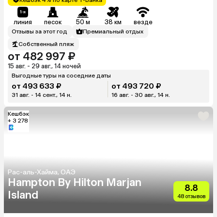
линия
песок
50 м
38 км
везде
Отзывы за этот год
Премиальный отдых
Собственный пляж
от 482 997 ₽
15 авг. - 29 авг., 14 ночей
Выгодные туры на соседние даты
от 493 633 ₽
от 493 720 ₽
31 авг. - 14 сент., 14 н.
16 авг. - 30 авг., 14 н.
Кешбэк
+ 3 278
Рас-аль-Хайма, ОАЭ
Hampton By Hilton Marjan
8.8
Island
48 отзывов