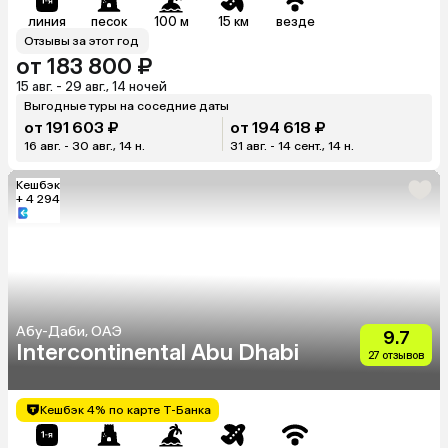
линия
песок
100 м
15 км
везде
Отзывы за этот год
от 183 800 ₽
15 авг. - 29 авг., 14 ночей
Выгодные туры на соседние даты
от 191 603 ₽
от 194 618 ₽
16 авг. - 30 авг., 14 н.
31 авг. - 14 сент., 14 н.
Кешбэк
+ 4 294
Абу-Даби, ОАЭ
9.7
Intercontinental Abu Dhabi
27 отзывов
Кешбэк 4% по карте Т-Банка