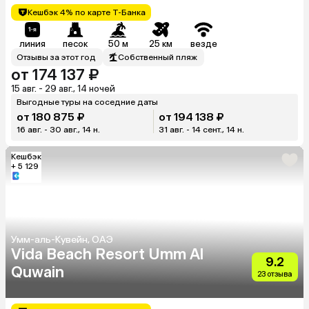
Кешбэк 4% по карте Т-Банка
линия
песок
50 м
25 км
везде
Отзывы за этот год
Собственный пляж
от 174 137 ₽
15 авг. - 29 авг., 14 ночей
Выгодные туры на соседние даты
от 180 875 ₽
от 194 138 ₽
16 авг. - 30 авг., 14 н.
31 авг. - 14 сент., 14 н.
Кешбэк
+ 5 129
Умм-аль-Кувейн, ОАЭ
Vida Beach Resort Umm Al
9.2
Quwain
23 отзыва