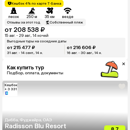
Кешбэк 4% по карте Т-Банка
песок
250 м
35 км
везде
Отзывы за этот год
Собственный пляж
от 208 538 ₽
15 авг. - 29 авг., 14 ночей
Выгодные туры на соседние даты
от 215 477 ₽
от 216 606 ₽
31 авг. - 14 сент., 14 н.
16 авг. - 30 авг., 14 н.
Как купить тур
Подбор, оплата, документы
Кешбэк
+ 3 331
Дибба, Фуджейра, ОАЭ
Radisson Blu Resort
8.7