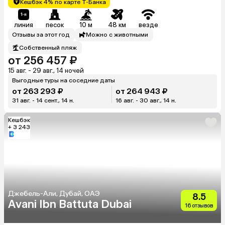
Кешбэк 4% по карте Т-Банка
линия
песок
10 м
48 км
везде
Отзывы за этот год
Можно с животными
Собственный пляж
от 256 457 ₽
15 авг. - 29 авг., 14 ночей
Выгодные туры на соседние даты
от 263 293 ₽
от 264 943 ₽
31 авг. - 14 сент., 14 н.
16 авг. - 30 авг., 14 н.
Кешбэк
+ 3 243
Джебель-Али, Дубай, ОАЭ
8.5
Avani Ibn Battuta Dubai
16 отзывов