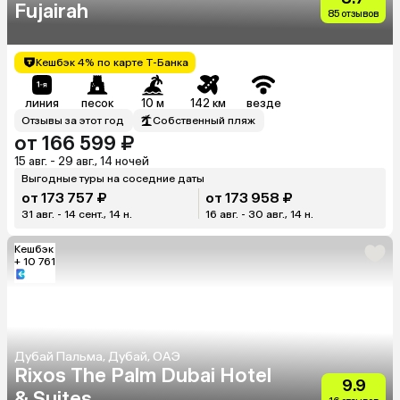
Fujairah
85 отзывов
Кешбэк 4% по карте Т-Банка
линия
песок
10 м
142 км
везде
Отзывы за этот год
Собственный пляж
от 166 599 ₽
15 авг. - 29 авг., 14 ночей
Выгодные туры на соседние даты
от 173 757 ₽
от 173 958 ₽
31 авг. - 14 сент., 14 н.
16 авг. - 30 авг., 14 н.
Кешбэк
+ 10 761
Дубай Пальма, Дубай, ОАЭ
Rixos The Palm Dubai Hotel
9.9
& Suites