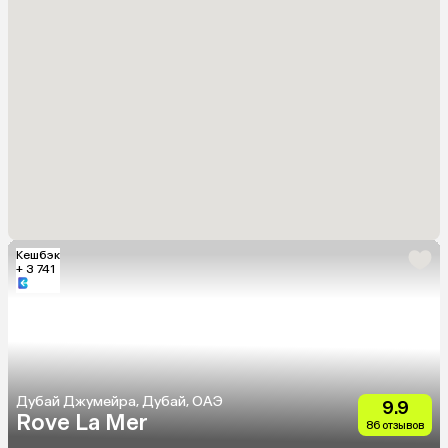
Кешбэк
+ 3 741
Дубай Джумейра, Дубай, ОАЭ
9.9
Rove La Mer
86 отзывов