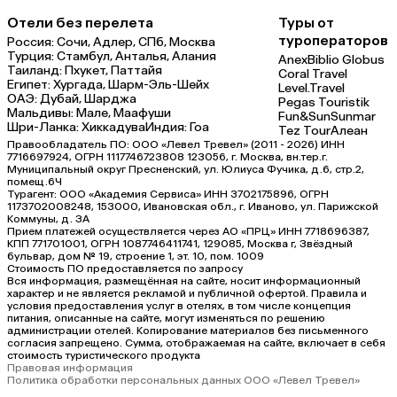
Отели без перелета
Туры от
туроператоров
Россия:
Сочи,
Адлер,
СПб,
Москва
Турция:
Стамбул,
Анталья,
Алания
Anex
Biblio Globus
Таиланд:
Пхукет,
Паттайя
Coral Travel
Египет:
Хургада,
Шарм-Эль-Шейх
Level.Travel
ОАЭ:
Дубай,
Шарджа
Pegas Touristik
Мальдивы:
Мале,
Маафуши
Fun&Sun
Sunmar
Шри-Ланка:
Хиккадува
Индия:
Гоа
Tez Tour
Алеан
Правообладатель ПО: ООО «Левел Тревел» (2011 - 2026) ИНН
7716697924, ОГРН 1117746723808 123056, г. Москва, вн.тер.г.
Муниципальный округ Пресненский, ул. Юлиуса Фучика, д.6, стр.2,
помещ.6Ч
Турагент: ООО «Академия Сервиса» ИНН 3702175896, ОГРН
1173702008248, 153000, Ивановская обл., г. Иваново, ул. Парижской
Коммуны, д. ЗА
Прием платежей осуществляется через АО «ПРЦ» ИНН 7718696387,
КПП 771701001, ОГРН 1087746411741, 129085, Москва г, Звёздный
бульвар, дом № 19, строение 1, эт. 10, пом. 1009
Стоимость ПО предоставляется по запросу
Вся информация, размещённая на сайте, носит информационный
характер и не является рекламой и публичной офертой. Правила и
условия предоставления услуг в отелях, в том числе концепция
питания, описанные на сайте, могут изменяться по решению
администрации отелей. Копирование материалов без письменного
согласия запрещено. Сумма, отображаемая на сайте, включает в себя
стоимость туристического продукта
Правовая информация
Политика обработки персональных данных ООО «Левел Тревел»