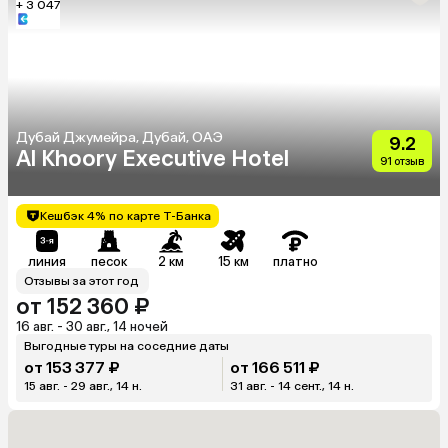
+ 3 047
Дубай Джумейра, Дубай, ОАЭ
9.2
Al Khoory Executive Hotel
91 отзыв
Кешбэк 4% по карте Т-Банка
линия
песок
2 км
15 км
платно
Отзывы за этот год
от 152 360 ₽
16 авг. - 30 авг., 14 ночей
Выгодные туры на соседние даты
от 153 377 ₽
от 166 511 ₽
15 авг. - 29 авг., 14 н.
31 авг. - 14 сент., 14 н.