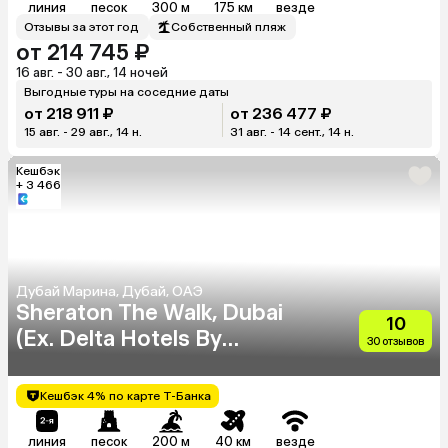
линия
песок
300 м
175 км
везде
Отзывы за этот год
Собственный пляж
от 214 745 ₽
16 авг. - 30 авг., 14 ночей
Выгодные туры на соседние даты
от 218 911 ₽
от 236 477 ₽
15 авг. - 29 авг., 14 н.
31 авг. - 14 сент., 14 н.
Кешбэк
+ 3 466
Дубай Марина, Дубай, ОАЭ
Sheraton The Walk, Dubai
10
(Ex. Delta Hotels By
30 отзывов
Marriott)
Кешбэк 4% по карте Т-Банка
линия
песок
200 м
40 км
везде