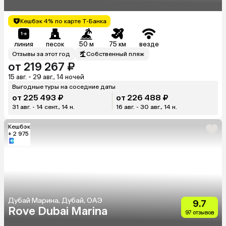
Кешбэк 4% по карте Т-Банка
линия
песок
50 м
75 км
везде
Отзывы за этот год
Собственный пляж
от 219 267 ₽
15 авг. - 29 авг., 14 ночей
Выгодные туры на соседние даты
от 225 493 ₽
от 226 488 ₽
31 авг. - 14 сент., 14 н.
16 авг. - 30 авг., 14 н.
Кешбэк
+ 2 975
Дубай Марина, Дубай, ОАЭ
9.7
Rove Dubai Marina
97 отзывов