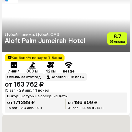
Дубай Пальма, Дубай, ОАЭ
8.7
Aloft Palm Jumeirah Hotel
63 отзыва
Кешбэк 4% по карте Т-Банка
линия
300 м
42 км
везде
Отзывы за этот год
Собственный пляж
от 163 762 ₽
15 авг. - 29 авг., 14 ночей
Выгодные туры на соседние даты
от 171 388 ₽
от 186 909 ₽
16 авг. - 30 авг., 14 н.
31 авг. - 14 сент., 14 н.