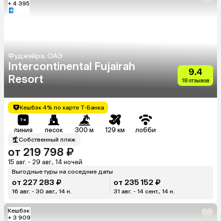
+ 4 395
Фуджейра, ОАЭ
Intercontinental Fujairah
9.4
Resort
18 отзывов
Кешбэк 4% по карте Т-Банка
линия
песок
300 м
129 км
лобби
Собственный пляж
от 219 798 ₽
15 авг. - 29 авг., 14 ночей
Выгодные туры на соседние даты
от 227 283 ₽
от 235 152 ₽
16 авг. - 30 авг., 14 н.
31 авг. - 14 сент., 14 н.
Кешбэк
+ 3 909