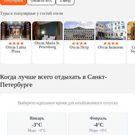
Популярные
Отели со SPA
5 звезд
Туры в популярные у гостей отели
★
★
★
★
Отель Maria St.
★
★
★
★
★
★
★
★
Petersburg
Отель Lahta
Отель Петр
Отель Базилевс
C
Plaza
St
Когда лучше всего отдыхать в Санкт-
Петербурге
Выберите идеальное время для незабываемого отпуска
Январь
Февраль
-3°C
-4°C
Море: +0°C
Море: +0°C