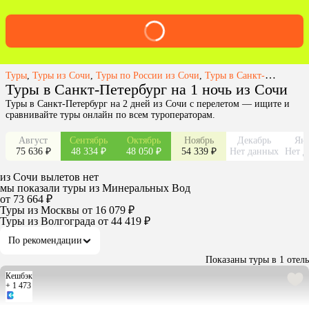
Туры
,
Туры из Сочи
,
Туры по России из Сочи
,
Туры в Санкт-Петербург из Сочи
Туры в Санкт-Петербург на 1 ночь из Сочи
Туры в Санкт-Петербург на 2 дней из Сочи с перелетом — ищите и
сравнивайте туры онлайн по всем туроператорам.
Август
Сентябрь
Октябрь
Ноябрь
Декабрь
Янв
75 636 ₽
48 334 ₽
48 050 ₽
54 339 ₽
Нет данных
Нет д
из
Сочи
вылетов нет
мы показали туры
из
Минеральных Вод
от 73 664 ₽
Туры из Москвы
от 16 079 ₽
Туры из Волгограда
от 44 419 ₽
По рекомендации
Показаны туры в 1 отель
Кешбэк
+ 1 473