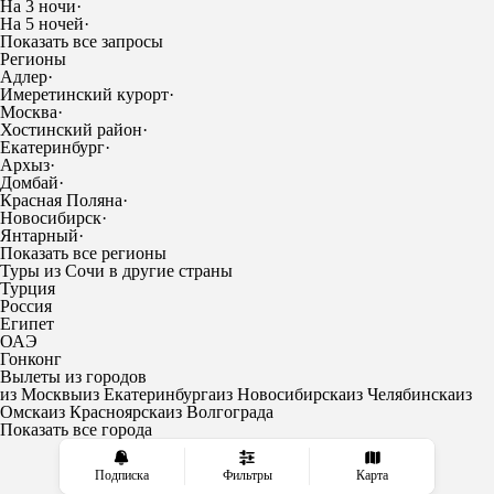
На 3 ночи
·
На 5 ночей
·
Показать все запросы
Регионы
Адлер
·
Имеретинский курорт
·
Москва
·
Хостинский район
·
Екатеринбург
·
Архыз
·
Домбай
·
Красная Поляна
·
Новосибирск
·
Янтарный
·
Показать все регионы
Туры из Сочи в другие страны
Турция
Россия
Египет
ОАЭ
Гонконг
Вылеты из городов
из Москвы
из Екатеринбурга
из Новосибирска
из Челябинска
из
Омска
из Красноярска
из Волгограда
Показать все города
Подписка
Фильтры
Карта