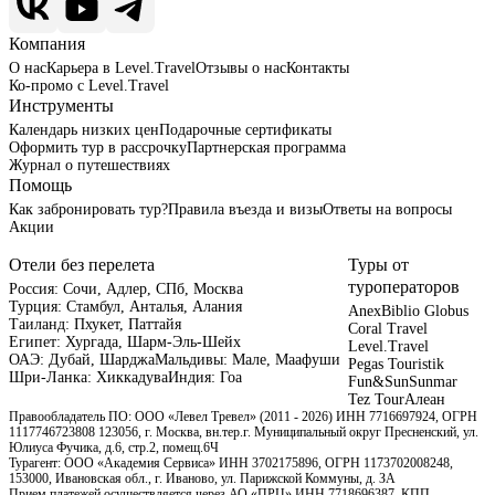
Компания
О нас
Карьера в Level.Travel
Отзывы о нас
Контакты
Ко-промо с Level.Travel
Инструменты
Календарь низких цен
Подарочные сертификаты
Оформить тур в рассрочку
Партнерская программа
Журнал о путешествиях
Помощь
Как забронировать тур?
Правила въезда и визы
Ответы на вопросы
Акции
Отели без перелета
Туры от
туроператоров
Россия:
Сочи,
Адлер,
СПб,
Москва
Турция:
Стамбул,
Анталья,
Алания
Anex
Biblio Globus
Таиланд:
Пхукет,
Паттайя
Coral Travel
Египет:
Хургада,
Шарм-Эль-Шейх
Level.Travel
ОАЭ:
Дубай,
Шарджа
Мальдивы:
Мале,
Маафуши
Pegas Touristik
Шри-Ланка:
Хиккадува
Индия:
Гоа
Fun&Sun
Sunmar
Tez Tour
Алеан
Правообладатель ПО: ООО «Левел Тревел» (2011 - 2026) ИНН 7716697924, ОГРН
1117746723808 123056, г. Москва, вн.тер.г. Муниципальный округ Пресненский, ул.
Юлиуса Фучика, д.6, стр.2, помещ.6Ч
Турагент: ООО «Академия Сервиса» ИНН 3702175896, ОГРН 1173702008248,
153000, Ивановская обл., г. Иваново, ул. Парижской Коммуны, д. ЗА
Прием платежей осуществляется через АО «ПРЦ» ИНН 7718696387, КПП