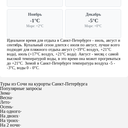
Ноябрь
Декабрь
-1°C
-5°C
Море: +2°C
Море: +0°C
Идеальное время для отдыха в Санкт-Петербурге - июль, август и
сентябрь. Купальный сезон длится с июля по август, лучше всего
подходят для пляжного отдыха август (+19°C воздух, +21°C
вода), июль (+17°C воздух, +21°C вода). Август - месяц с самой
высокой температурой воды, в это время она может прогреваться
до +21°C. Зимой в Санкт-Петербурге температура воздуха -5 -
-3°C, воды 0 - 0°C.
Туры из Сочи на курорты Санкт-Петербурга
Популярные запросы
Зима
·
Весна
·
Лето
·
Осень
·
На одного
·
На двоих
·
На троих
·
На 2 ночи
·