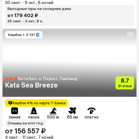
30 сент. - 8 окт., 8 ночей
Выгодные туры на соседние даты
от 179 402 ₽
25 сент. - 3 окт., 8 н.
Кешбэк
+ 3 131
Ката Бич, о. Пхукет, Таиланд
8.7
Kata Sea Breeze
91 отзыв
Кешбэк 4% по карте Т-Банка
линия
песок
500 м
65 км
платно
Отзывы за этот год
от 156 557 ₽
4 сент. - 11 сент., 7 ночей