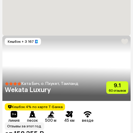
Кешбэк
+ 3 167
Ката Бич, о. Пхукет, Таиланд
9.1
Wekata Luxury
60 отзывов
Кешбэк 4% по карте Т-Банка
линия
песок
500 м
45 км
везде
Отзывы за этот год