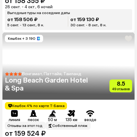
от 158 355 ₽
28 сент. - 4 окт., 6 ночей
Выгодные туры на соседние даты
от 158 506 ₽
от 159 130 ₽
5 сент. - 13 сент., 8 н.
30 сент. - 8 окт., 8 н.
Кешбэк
+ 3 190
Вонгамат, Паттайя, Таиланд
Long Beach Garden Hotel
8.5
& Spa
49 отзывов
Кешбэк 4% по карте Т-Банка
линия
песок
50 м
135 км
везде
Отзывы за этот год
Собственный пляж
от 159 524 ₽