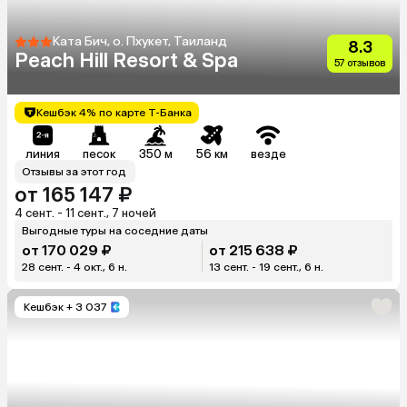
Ката Бич, о. Пхукет, Таиланд
8.3
Peach Hill Resort & Spa
57 отзывов
Кешбэк 4% по карте Т-Банка
линия
песок
350 м
56 км
везде
Отзывы за этот год
от 165 147 ₽
4 сент. - 11 сент., 7 ночей
Выгодные туры на соседние даты
от 170 029 ₽
от 215 638 ₽
28 сент. - 4 окт., 6 н.
13 сент. - 19 сент., 6 н.
Кешбэк
+ 3 037