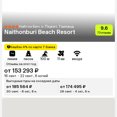
Найтон Бич, о. Пхукет, Таиланд
9.6
Naithonburi Beach Resort
73 отзыва
Кешбэк 4% по карте Т-Банка
линия
песок
100 м
11 км
везде
Отзывы за этот год
от 153 293 ₽
16 сент. - 22 сент., 6 ночей
Выгодные туры на соседние даты
от 185 564 ₽
от 174 495 ₽
30 сент. - 8 окт., 8 н.
28 сент. - 4 окт., 6 н.