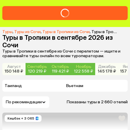
Туры
,
Туры из Сочи
,
Туры в Тропики из Сочи
,
Туры в Тропики в сентябре 2026 из Сочи
Туры в Тропики в сентябре 2026 из
Сочи
Туры в Тропики в сентябре из Сочи с перелетом — ищите и
сравнивайте туры онлайн по всем туроператорам.
Август
Сентябрь
Октябрь
Ноябрь
Декабрь
Янв
150 148 ₽
120 219 ₽
119 421 ₽
122 558 ₽
145 178 ₽
157 
Таиланд
Вьетнам
По рекомендации
Показаны туры в 2 660 отелей
Кешбэк
+ 3 065