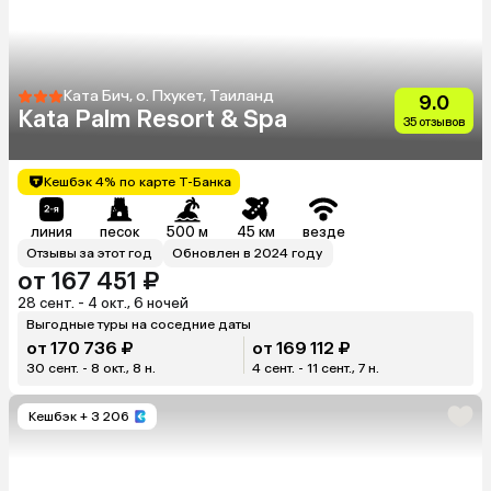
Ката Бич, о. Пхукет, Таиланд
9.0
Kata Palm Resort & Spa
35 отзывов
Кешбэк 4% по карте Т-Банка
линия
песок
500 м
45 км
везде
Отзывы за этот год
Обновлен в 2024 году
от 167 451 ₽
28 сент. - 4 окт., 6 ночей
Выгодные туры на соседние даты
от 170 736 ₽
от 169 112 ₽
30 сент. - 8 окт., 8 н.
4 сент. - 11 сент., 7 н.
Кешбэк
+ 3 206