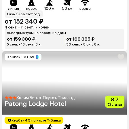
линия
песок
100 м
50 км
везде
Отзывы за этот год
от 152 340 ₽
4 сент. - 11 сент., 7 ночей
Выгодные туры на соседние даты
от 159 380 ₽
от 168 385 ₽
5 сент. - 13 сент., 8 н.
30 сент. - 8 окт., 8 н.
Кешбэк
+ 3 069
Калим Бич, о. Пхукет, Таиланд
8.7
Patong Lodge Hotel
53 отзыва
Кешбэк 4% по карте Т-Банка