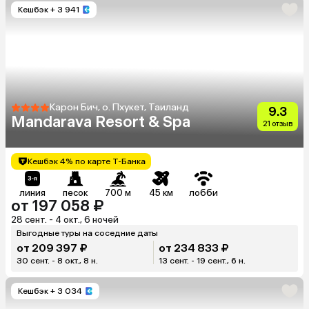
Кешбэк
+ 3 941
Карон Бич, о. Пхукет, Таиланд
9.3
Mandarava Resort & Spa
21 отзыв
Кешбэк 4% по карте Т-Банка
линия
песок
700 м
45 км
лобби
от 197 058 ₽
28 сент. - 4 окт., 6 ночей
Выгодные туры на соседние даты
от 209 397 ₽
от 234 833 ₽
30 сент. - 8 окт., 8 н.
13 сент. - 19 сент., 6 н.
Кешбэк
+ 3 034