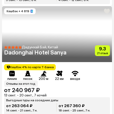
Кешбэк
+ 4 819
Дадунхай Бэй, Китай
9.3
Dadonghai Hotel Sanya
21 отзыв
Кешбэк 4% по карте Т-Банка
линия
песок
200 м
22 км
везде
Отзывы за этот год
от 240 967 ₽
13 сент. - 20 сент., 7 ночей
Выгодные туры на соседние даты
от 263 064 ₽
от 267 360 ₽
14 сент. - 21 сент., 7 н.
18 сент. - 25 сент., 7 н.