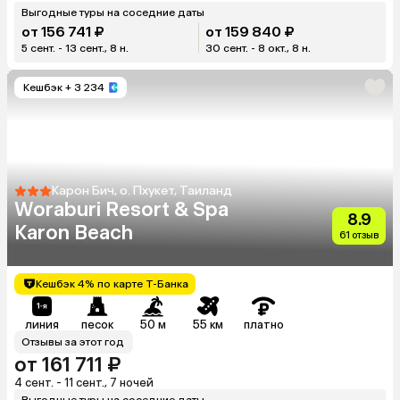
Выгодные туры на соседние даты
от 156 741 ₽
от 159 840 ₽
5 сент. - 13 сент., 8 н.
30 сент. - 8 окт., 8 н.
Кешбэк
+ 3 234
Карон Бич, о. Пхукет, Таиланд
Woraburi Resort & Spa
8.9
Karon Beach
61 отзыв
Кешбэк 4% по карте Т-Банка
линия
песок
50 м
55 км
платно
Отзывы за этот год
от 161 711 ₽
4 сент. - 11 сент., 7 ночей
Выгодные туры на соседние даты