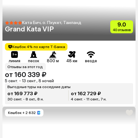
Ката Бич, о. Пхукет, Таиланд
9.0
Grand Kata VIP
40 отзывов
Кешбэк 4% по карте Т-Банка
линия
песок
800 м
48 км
везде
Отзывы за этот год
от 160 339 ₽
5 сент. - 13 сент., 8 ночей
Выгодные туры на соседние даты
от 169 773 ₽
от 162 729 ₽
30 сент. - 8 окт., 8 н.
4 сент. - 11 сент., 7 н.
Кешбэк
+ 2 632