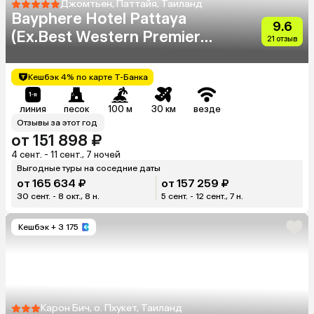
Джомтьен, Паттайя, Таиланд
Bayphere Hotel Pattaya
9.6
(Ex.Best Western Premier
21 отзыв
Bayphere)
Кешбэк 4% по карте Т-Банка
линия
песок
100 м
30 км
везде
Отзывы за этот год
от 151 898 ₽
4 сент. - 11 сент., 7 ночей
Выгодные туры на соседние даты
от 165 634 ₽
от 157 259 ₽
30 сент. - 8 окт., 8 н.
5 сент. - 12 сент., 7 н.
Кешбэк
+ 3 175
Карон Бич, о. Пхукет, Таиланд