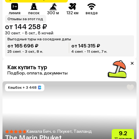
линия
песок
300 м
132 км
везде
Отзывы за этот год
от 144 258 ₽
30 сент. - 8 окт., 8 ночей
Выгодные туры на соседние даты
от 165 696 ₽
от 145 315 ₽
25 сент. - 3 окт., 8 н.
4 сент. - 11 сент., 7 н.
Как купить тур
Подбор, оплата, документы
Кешбэк
+ 3 448
Камала Бич, о. Пхукет, Таиланд
9.2
The Marin Phuket
27 отзывов