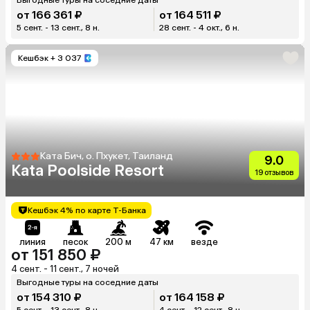
от 166 361 ₽
от 164 511 ₽
5 сент. - 13 сент., 8 н.
28 сент. - 4 окт., 6 н.
Кешбэк
+ 3 037
Ката Бич, о. Пхукет, Таиланд
9.0
Kata Poolside Resort
19 отзывов
Кешбэк 4% по карте Т-Банка
линия
песок
200 м
47 км
везде
от 151 850 ₽
4 сент. - 11 сент., 7 ночей
Выгодные туры на соседние даты
от 154 310 ₽
от 164 158 ₽
5 сент. - 13 сент., 8 н.
4 сент. - 12 сент., 8 н.