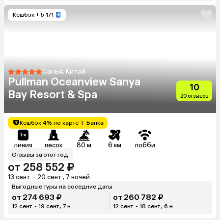
Кешбэк
+ 5 171
Санья, Китай
Pullman Oceanview Sanya
10
Bay Resort & Spa
20 отзывов
Кешбэк 4% по карте Т-Банка
линия
песок
80 м
6 км
лобби
Отзывы за этот год
от 258 552 ₽
13 сент. - 20 сент., 7 ночей
Выгодные туры на соседние даты
от 274 693 ₽
от 260 782 ₽
12 сент. - 19 сент., 7 н.
12 сент. - 18 сент., 6 н.