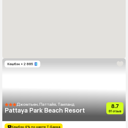
Кешбэк
+ 2 885
Джомтьен, Паттайя, Таиланд
8.7
Pattaya Park Beach Resort
81 отзыв
Кешбэк 4% по карте Т-Банка