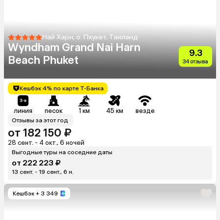
Най Харн, о. Пхукет, Таиланд
Wyndham Grand Nai Harn
9.3
Beach Phuket
34 отзыва
Кешбэк 4% по карте Т-Банка
линия
песок
1 км
45 км
везде
Отзывы за этот год
от 182 150 ₽
28 сент. - 4 окт., 6 ночей
Выгодные туры на соседние даты
от 222 223 ₽
13 сент. - 19 сент., 6 н.
Кешбэк
+ 3 349