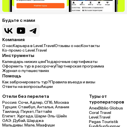
Будьте с нами
Компания
О нас
Карьера в Level.Travel
Отзывы о нас
Контакты
Ко-промо с Level.Travel
Инструменты
Календарь низких цен
Подарочные сертификаты
Оформить тур в рассрочку
Партнерская программа
Журнал о путешествиях
Помощь
Как забронировать тур?
Правила въезда и визы
Ответы на вопросы
Акции
Отели без перелета
Туры от
туроператоров
Россия:
Сочи,
Адлер,
СПб,
Москва
Турция:
Стамбул,
Анталья,
Алания
Anex
Biblio Globus
Таиланд:
Пхукет,
Паттайя
Coral Travel
Египет:
Хургада,
Шарм-Эль-Шейх
Level.Travel
ОАЭ:
Дубай,
Шарджа
Pegas Touristik
Мальдивы:
Мале,
Маафуши
Fun&Sun
Sunmar