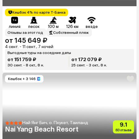
Кешбэк 4% по карте Т-Банка
линия
песок
100 м
126 км
везде
Отзывы за этот год
Собственный пляж
от 145 649 ₽
4 сент. - 11 сент., 7 ночей
Выгодные туры на соседние даты
от 151 759 ₽
от 172 079 ₽
30 сент. - 8 окт., 8 н.
25 сент. - 3 окт., 8 н.
Кешбэк
+ 3 146
Най Янг Бич, о. Пхукет, Таиланд
9.1
Nai Yang Beach Resort
83 отзыва