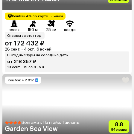
Кешбэк 4% по карте Т-Банка
песок
150 м
25 км
везде
Отзывы за этот год
от 172 432 ₽
28 сент. - 4 окт., 6 ночей
Выгодные туры на соседние даты
от 218 357 ₽
13 сент. - 19 сент., 6 н.
Кешбэк
+ 2 912
Вонгамат, Паттайя, Таиланд
8.8
Garden Sea View
84 отзыва