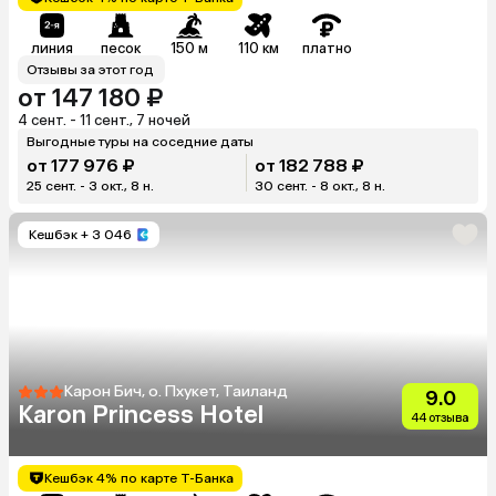
линия
песок
150 м
110 км
платно
Отзывы за этот год
от 147 180 ₽
4 сент. - 11 сент., 7 ночей
Выгодные туры на соседние даты
от 177 976 ₽
от 182 788 ₽
25 сент. - 3 окт., 8 н.
30 сент. - 8 окт., 8 н.
Кешбэк
+ 3 046
Карон Бич, о. Пхукет, Таиланд
9.0
Karon Princess Hotel
44 отзыва
Кешбэк 4% по карте Т-Банка