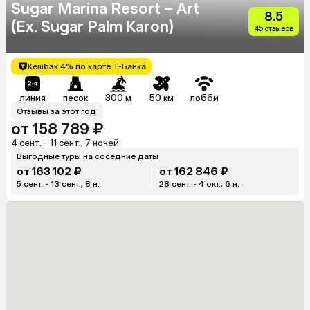
Sugar Marina Resort – Art
8.5
(Ex. Sugar Palm Karon)
45 отзывов
Кешбэк 4% по карте Т-Банка
линия
песок
300 м
50 км
лобби
Отзывы за этот год
от 158 789 ₽
4 сент. - 11 сент., 7 ночей
Выгодные туры на соседние даты
от 163 102 ₽
от 162 846 ₽
5 сент. - 13 сент., 8 н.
28 сент. - 4 окт., 6 н.