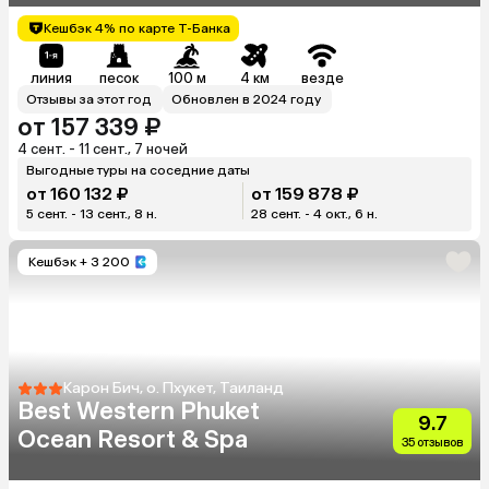
Кешбэк 4% по карте Т-Банка
линия
песок
100 м
4 км
везде
Отзывы за этот год
Обновлен в 2024 году
от 157 339 ₽
4 сент. - 11 сент., 7 ночей
Выгодные туры на соседние даты
от 160 132 ₽
от 159 878 ₽
5 сент. - 13 сент., 8 н.
28 сент. - 4 окт., 6 н.
Кешбэк
+ 3 200
Карон Бич, о. Пхукет, Таиланд
Best Western Phuket
9.7
Ocean Resort & Spa
35 отзывов