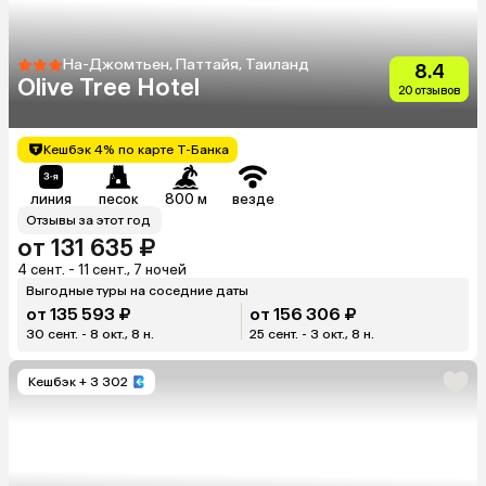
На-Джомтьен, Паттайя, Таиланд
8.4
Olive Tree Hotel
20 отзывов
Кешбэк 4% по карте Т-Банка
линия
песок
800 м
везде
Отзывы за этот год
от 131 635 ₽
4 сент. - 11 сент., 7 ночей
Выгодные туры на соседние даты
от 135 593 ₽
от 156 306 ₽
30 сент. - 8 окт., 8 н.
25 сент. - 3 окт., 8 н.
Кешбэк
+ 3 302