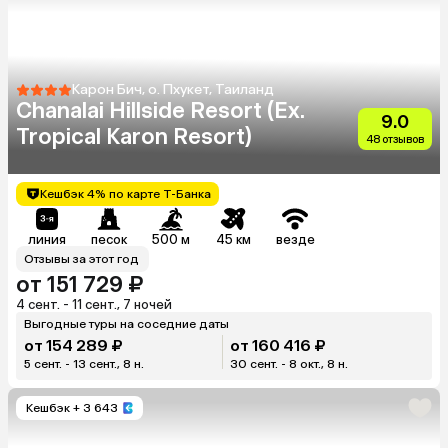
Карон Бич, о. Пхукет, Таиланд
Chanalai Hillside Resort (Ex.
9.0
Tropical Karon Resort)
48 отзывов
Кешбэк 4% по карте Т-Банка
линия
песок
500 м
45 км
везде
Отзывы за этот год
от 151 729 ₽
4 сент. - 11 сент., 7 ночей
Выгодные туры на соседние даты
от 154 289 ₽
от 160 416 ₽
5 сент. - 13 сент., 8 н.
30 сент. - 8 окт., 8 н.
Кешбэк
+ 3 643