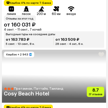
Кешбэк 4% по карте Т-Банка
линия
песок
200 м
60 км
везде
Отзывы за этот год
от 160 031 ₽
4 сент. - 11 сент., 7 ночей
Выгодные туры на соседние даты
от 163 783 ₽
от 163 509 ₽
5 сент. - 13 сент., 8 н.
28 сент. - 4 окт., 6 н.
Кешбэк
+ 2 943
Пратамнак, Паттайя, Таиланд
8.7
Cosy Beach Hotel
37 отзывов
Кешбэк 4% по карте Т-Банка