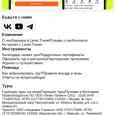
Будьте с нами
Компания
О нас
Карьера в Level.Travel
Отзывы о нас
Контакты
Ко-промо с Level.Travel
Инструменты
Календарь низких цен
Подарочные сертификаты
Оформить тур в рассрочку
Партнерская программа
Журнал о путешествиях
Помощь
Как забронировать тур?
Правила въезда и визы
Ответы на вопросы
Акции
Туры
Горящие туры на море
Горящие туры
Путевки в Болгарию
Правообладатель ПО: ООО «Левел Тревел» (2011 - 2026) ИНН
7716697924, ОГРН 1117746723808 123056, г. Москва, вн.тер.г.
Муниципальный округ Пресненский, ул. Юлиуса Фучика, д.6, стр.2,
помещ.6Ч
Турагент: ООО «Академия Сервиса» ИНН 3702175896, ОГРН
1173702008248, 153000, Ивановская обл., г. Иваново, ул. Парижской