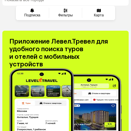
из Тюмени
Саудовская Аравия
Куба
Греция
Таджикистан
Подписка
Фильтры
Карта
Венгрия
Болгария
Приложение Левел.Тревел для
удобного поиска туров
и отелей с мобильных
устройств