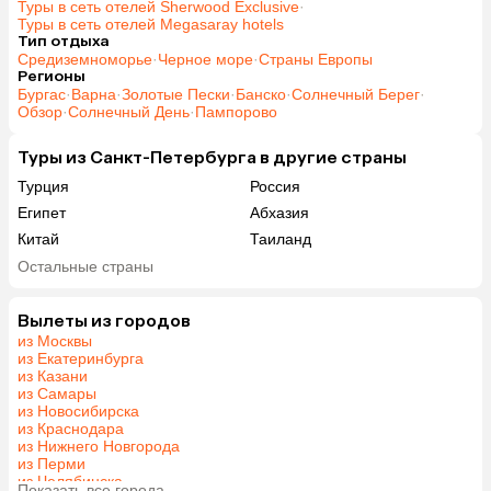
Туры в сеть отелей Sherwood Exclusive
·
Туры в сеть отелей Megasaray hotels
Тип отдыха
Средиземноморье
·
Черное море
·
Страны Европы
Регионы
Бургас
·
Варна
·
Золотые Пески
·
Банско
·
Солнечный Берег
·
Обзор
·
Солнечный День
·
Пампорово
Туры из Санкт-Петербурга в другие страны
Турция
Россия
Египет
Абхазия
Китай
Таиланд
Вьетнам
ОАЭ
Остальные страны
Мальдивы
Тунис
Грузия
Армения
Вылеты из городов
из Москвы
Беларусь
Казахстан
из Екатеринбурга
Шри-Ланка
Узбекистан
из Казани
из Самары
Азербайджан
Индия
из Новосибирска
Сербия
Кипр
из Краснодара
из Нижнего Новгорода
Катар
Киргизия
из Перми
Иордания
Гонконг
из Челябинска
Показать все города