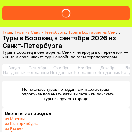
Туры
,
Туры из Санкт-Петербурга
,
Туры в Болгарию из Санкт-Петербурга
Туры в Боровец в сентябре 2026 из
Санкт-Петербурга
Туры в Боровец в сентябре из Санкт-Петербурга с перелетом —
ищите и сравнивайте туры онлайн по всем туроператорам.
Август
Сентябрь
Октябрь
Ноябрь
Декабрь
Янв
Нет данных
Нет данных
Нет данных
Нет данных
Нет данных
Нет д
Не нашлось туров по заданным параметрам 

 Попробуйте поменять даты вылета или поискать 
туры из другого города
Вылеты из городов
из Москвы
из Екатеринбурга
из Казани