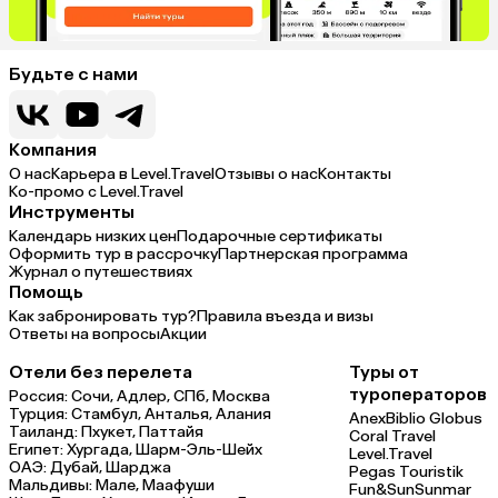
Будьте с нами
Компания
О нас
Карьера в Level.Travel
Отзывы о нас
Контакты
Ко-промо с Level.Travel
Инструменты
Календарь низких цен
Подарочные сертификаты
Оформить тур в рассрочку
Партнерская программа
Журнал о путешествиях
Помощь
Как забронировать тур?
Правила въезда и визы
Ответы на вопросы
Акции
Отели без перелета
Туры от
туроператоров
Россия:
Сочи,
Адлер,
СПб,
Москва
Турция:
Стамбул,
Анталья,
Алания
Anex
Biblio Globus
Таиланд:
Пхукет,
Паттайя
Coral Travel
Египет:
Хургада,
Шарм-Эль-Шейх
Level.Travel
ОАЭ:
Дубай,
Шарджа
Pegas Touristik
Мальдивы:
Мале,
Маафуши
Fun&Sun
Sunmar