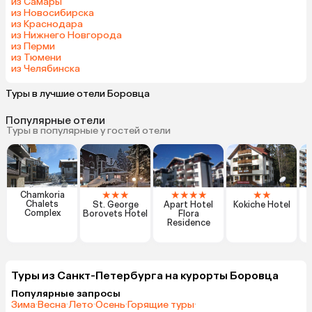
из Самары
из Новосибирска
из Краснодара
из Нижнего Новгорода
из Перми
из Тюмени
из Челябинска
Туры в лучшие отели Боровца
Популярные отели
Туры в популярные у гостей отели
★
★
★
★
★
★
★
★
★
Chamkoria
Chalets
St. George
Apart Hotel
Kokiche Hotel
Complex
Borovets Hotel
Flora
Residence
Туры из Санкт-Петербурга на курорты Боровца
Популярные запросы
Зима
·
Весна
·
Лето
·
Осень
·
Горящие туры
·