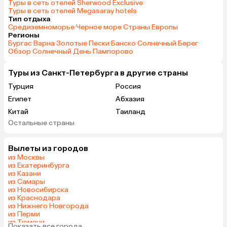
Туры в сеть отелей Sherwood Exclusive
·
Туры в сеть отелей Megasaray hotels
Тип отдыха
Средиземноморье
·
Черное море
·
Страны Европы
Регионы
Бургас
·
Варна
·
Золотые Пески
·
Банско
·
Солнечный Берег
·
Обзор
·
Солнечный День
·
Пампорово
Туры из Санкт-Петербурга в другие страны
Турция
Россия
Египет
Абхазия
Китай
Таиланд
Остальные страны
Вьетнам
ОАЭ
Мальдивы
Тунис
Вылеты из городов
Грузия
Беларусь
из Москвы
Армения
Шри-Ланка
из Екатеринбурга
из Казани
Казахстан
Азербайджан
из Самары
Узбекистан
Индия
из Новосибирска
из Краснодара
Сербия
Катар
из Нижнего Новгорода
Кипр
Киргизия
из Перми
из Тюмени
Иордания
Гонконг
Показать все города