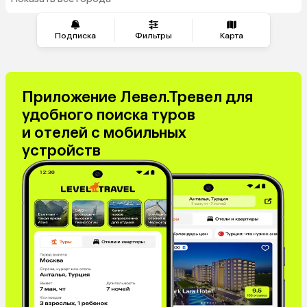
из Челябинска
Саудовская Аравия
Куба
Греция
Таджикистан
Подписка
Фильтры
Карта
Венгрия
Болгария
Приложение Левел.Тревел для
удобного поиска туров
и отелей с мобильных
устройств