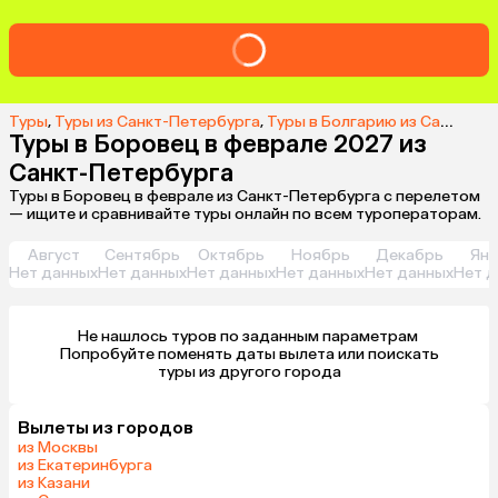
Туры
,
Туры из Санкт-Петербурга
,
Туры в Болгарию из Санкт-Петербурга
Туры в Боровец в феврале 2027 из
Санкт-Петербурга
Туры в Боровец в феврале из Санкт-Петербурга с перелетом
— ищите и сравнивайте туры онлайн по всем туроператорам.
Август
Сентябрь
Октябрь
Ноябрь
Декабрь
Янв
Нет данных
Нет данных
Нет данных
Нет данных
Нет данных
Нет д
Не нашлось туров по заданным параметрам 

 Попробуйте поменять даты вылета или поискать 
туры из другого города
Вылеты из городов
из Москвы
из Екатеринбурга
из Казани