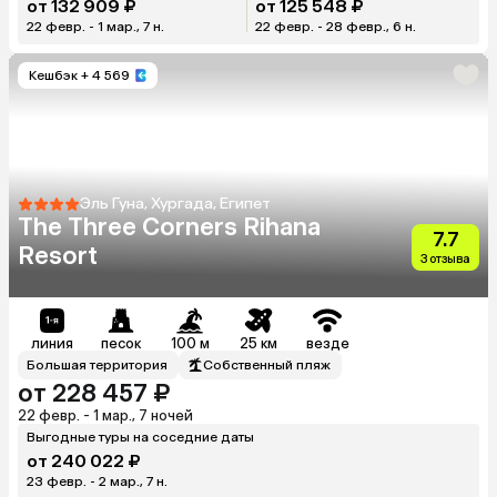
от 132 909 ₽
от 125 548 ₽
22 февр. - 1 мар., 7 н.
22 февр. - 28 февр., 6 н.
Кешбэк
+ 4 569
Эль Гуна, Хургада, Египет
The Three Corners Rihana
7.7
Resort
3 отзыва
линия
песок
100 м
25 км
везде
Большая территория
Собственный пляж
от 228 457 ₽
22 февр. - 1 мар., 7 ночей
Выгодные туры на соседние даты
от 240 022 ₽
23 февр. - 2 мар., 7 н.