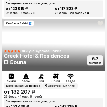
Выгодные туры на соседние даты
от 123 915 ₽
от 117 823 ₽
22 февр. - 1 мар., 7 н.
22 февр. - 28 февр., 6 н.
Кешбэк
+ 2 644
Эль Гуна, Хургада, Египет
Creek Hotel & Residences
6.7
El Gouna
6 отзывов
линия
песок
3 км
36 км
везде
Двухкомнатные номера
Собственный пляж
от 132 207 ₽
23 февр. - 1 мар., 6 ночей
Выгодные туры на соседние даты
от 153 439 ₽
от 143 129 ₽