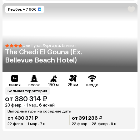
Кешбэк
+ 7 606
Эль Гуна, Хургада, Египет
The Chedi El Gouna (Ex.
Bellevue Beach Hotel)
линия
песок
150 м
25 км
везде
Большая территория
от 380 314 ₽
23 февр. - 1 мар., 6 ночей
Выгодные туры на соседние даты
от 430 371 ₽
от 391 236 ₽
22 февр. - 1 мар., 7 н.
22 февр. - 28 февр., 6 н.