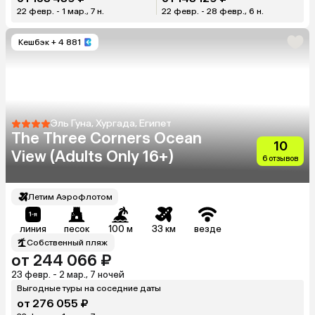
22 февр. - 1 мар., 7 н.
22 февр. - 28 февр., 6 н.
Кешбэк
+ 4 881
Эль Гуна, Хургада, Египет
The Three Corners Ocean
10
View (Adults Only 16+)
6 отзывов
Летим Аэрофлотом
линия
песок
100 м
33 км
везде
Собственный пляж
от 244 066 ₽
23 февр. - 2 мар., 7 ночей
Выгодные туры на соседние даты
от 276 055 ₽