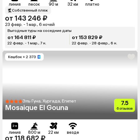
линия
песок
90 м
32 км
платно
Собственный пляж
от 143 246 ₽
23 февр. - 1 мар., 6 ночей
Выгодные туры на соседние даты
от 164 811 ₽
от 153 829 ₽
22 февр. - 1 мар., 7 н.
22 февр. - 28 февр., 6 н.
Кешбэк
+ 2 373
Эль Гуна, Хургада, Египет
7.5
Mosaique El Gouna
6 отзывов
линия
800 м
22 км
везде
от 118 682 ₽