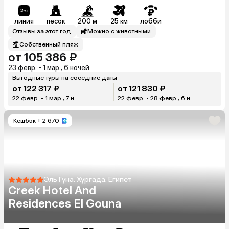
линия
песок
200 м
25 км
лобби
Отзывы за этот год
Можно с животными
Собственный пляж
от 105 386 ₽
23 февр. - 1 мар., 6 ночей
Выгодные туры на соседние даты
от 122 317 ₽
от 121 830 ₽
22 февр. - 1 мар., 7 н.
22 февр. - 28 февр., 6 н.
Кешбэк
+ 2 670
Эль Гуна, Хургада, Египет
Creek Hotel And
Residences El Gouna