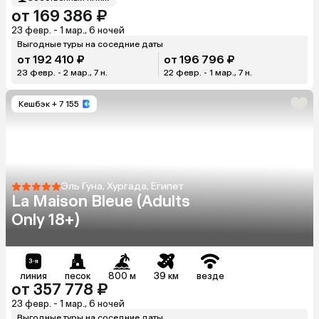
от 169 386 ₽
23 февр. - 1 мар., 6 ночей
Выгодные туры на соседние даты
от 192 410 ₽
от 196 796 ₽
23 февр. - 2 мар., 7 н.
22 февр. - 1 мар., 7 н.
Кешбэк
+ 7 155
Эль Гуна, Хургада, Египет
La Maison Bleue (Adults
Only 18+)
линия
песок
800 м
39 км
везде
от 357 778 ₽
23 февр. - 1 мар., 6 ночей
Выгодные туры на соседние даты