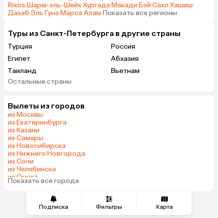
Rixos Шарм-эль-Шейх
·
Хургада
·
Макади Бэй
·
Сахл Хашиш
·
Дахаб
·
Эль Гуна
·
Марса Алам
·
Показать все регионы
Туры из Санкт-Петербурга в другие страны
Турция
Россия
Египет
Абхазия
Таиланд
Вьетнам
Остальные страны
ОАЭ
Мальдивы
Шри-Ланка
Индия
Вылеты из городов
Кипр
Гонконг
из Москвы
Саудовская Аравия
Куба
из Екатеринбурга
из Казани
из Самары
из Новосибирска
из Нижнего Новгорода
из Сочи
из Челябинска
из Омска
Показать все города
из Красноярска
Подписка
Фильтры
Карта