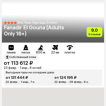
Эль Гуна, Хургада, Египет
Fanadir El Gouna (Adults
9.0
Only 16+)
5 отзывов
линия
песок
800 м
22 км
платно
Собственный пляж
от 113 612 ₽
23 февр. - 1 мар., 6 ночей
Выгодные туры на соседние даты
от 131 444 ₽
от 124 195 ₽
22 февр. - 1 мар., 7 н.
22 февр. - 28 февр., 6 н.