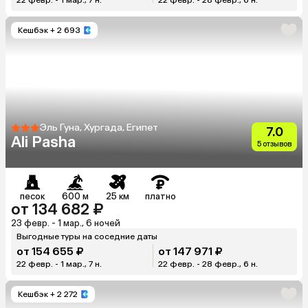
Кешбэк
+ 2 693
Эль Гуна, Хургада, Египет
7.0
Ali Pasha
5 отзывов
песок
600 м
25 км
платно
от 134 682 ₽
23 февр. - 1 мар., 6 ночей
Выгодные туры на соседние даты
от 154 655 ₽
от 147 971 ₽
22 февр. - 1 мар., 7 н.
22 февр. - 28 февр., 6 н.
Кешбэк
+ 2 272