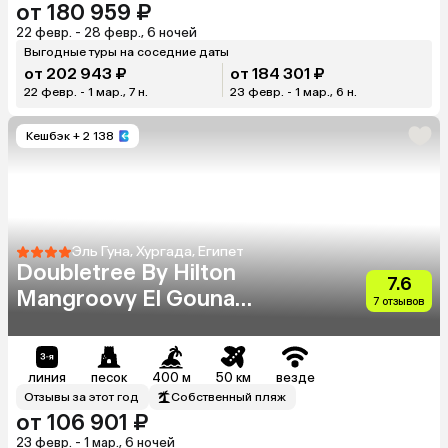
от 180 959 ₽
22 февр. - 28 февр., 6 ночей
Выгодные туры на соседние даты
от 202 943 ₽
от 184 301 ₽
22 февр. - 1 мар., 7 н.
23 февр. - 1 мар., 6 н.
Кешбэк
+ 2 138
Эль Гуна, Хургада, Египет
Doubletree By Hilton
7.6
Mangroovy El Gouna
7 отзывов
Resort
линия
песок
400 м
50 км
везде
Отзывы за этот год
Собственный пляж
от 106 901 ₽
23 февр. - 1 мар., 6 ночей