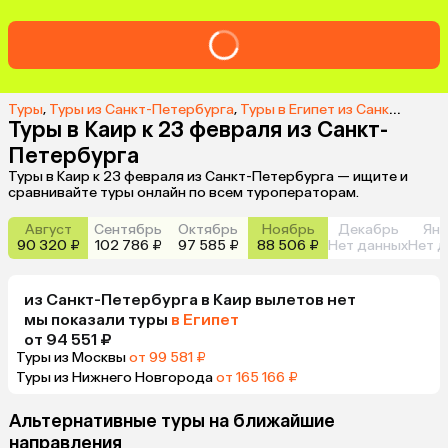
Туры
,
Туры из Санкт-Петербурга
,
Туры в Египет из Санкт-Петербурга
Туры в Каир к 23 февраля из Санкт-
Петербурга
Туры в Каир к 23 февраля из Санкт-Петербурга — ищите и
сравнивайте туры онлайн по всем туроператорам.
Август
Сентябрь
Октябрь
Ноябрь
Декабрь
Янв
90 320 ₽
102 786 ₽
97 585 ₽
88 506 ₽
Нет данных
Нет д
из
Санкт-Петербурга
в Каир
вылетов нет
мы показали туры
в Египет
от 94 551 ₽
Туры из Москвы
от 99 581 ₽
Туры из Нижнего Новгорода
от 165 166 ₽
Альтернативные туры на ближайшие
направления