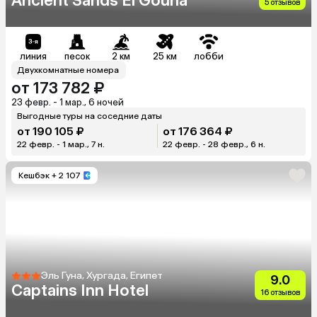
Ancient Sands El Gouna
5 отзывов
линия
песок
2 км
25 км
лобби
Двухкомнатные номера
от 173 782 ₽
23 февр. - 1 мар., 6 ночей
Выгодные туры на соседние даты
от 190 105 ₽
от 176 364 ₽
22 февр. - 1 мар., 7 н.
22 февр. - 28 февр., 6 н.
Кешбэк
+ 2 107
Эль Гуна, Хургада, Египет
9.0
Captains Inn Hotel
16 отзывов