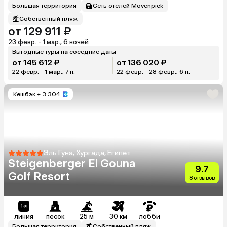
Большая территория
Сеть отелей Movenpick
Собственный пляж
от 129 911 ₽
23 февр. - 1 мар., 6 ночей
Выгодные туры на соседние даты
от 145 612 ₽
от 136 020 ₽
22 февр. - 1 мар., 7 н.
22 февр. - 28 февр., 6 н.
Кешбэк
+ 3 304
Эль Гуна, Хургада, Египет
Steigenberger El Gouna
9.7
Golf Resort
8 отзывов
линия
песок
25 м
30 км
лобби
Большая территория
Собственный пляж