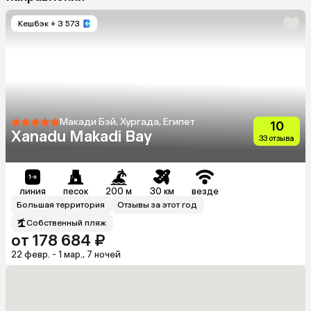
Кешбэк
+ 3 573
Макади Бэй, Хургада, Египет
10
Xanadu Makadi Bay
33 отзыва
линия
песок
200 м
30 км
везде
Большая территория
Отзывы за этот год
Собственный пляж
от 178 684 ₽
22 февр. - 1 мар., 7 ночей