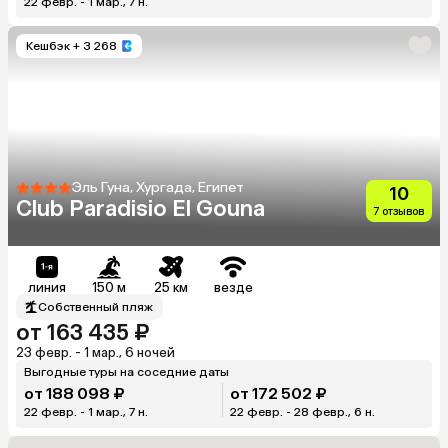
22 февр. - 1 мар., 7 н.
Кешбэк
+ 3 268
Эль Гуна, Хургада, Египет
10
Club Paradisio El Gouna
7 отзывов
линия
150 м
25 км
везде
Собственный пляж
от 163 435 ₽
23 февр. - 1 мар., 6 ночей
Выгодные туры на соседние даты
от 188 098 ₽
от 172 502 ₽
22 февр. - 1 мар., 7 н.
22 февр. - 28 февр., 6 н.