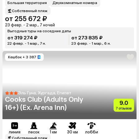
Большая территория
Двухкомнатные номера
Собственный пляж
от 255 672 ₽
23 февр. - 2 мар., 7 ночей
Выгодные туры на соседние даты
от 319 274 ₽
от 273 835 ₽
22 февр. - 1 мар., 7 н.
23 февр. - 1 мар., 6 н.
Кешбэк
+ 3 387
Эль Гуна, Хургада, Египет
Cooks Club (Adults Only
9.0
16+) (Ex. Arena Inn)
7 отзывов
линия
песок
1 км
30 км
лобби
Собственный пляж