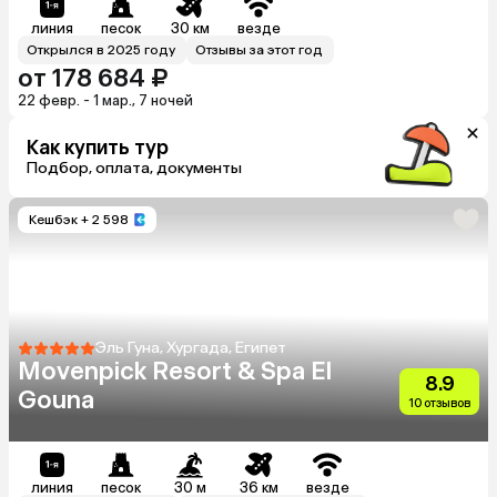
линия
песок
30 км
везде
Открылся в 2025 году
Отзывы за этот год
от 178 684 ₽
22 февр. - 1 мар., 7 ночей
Как купить тур
Подбор, оплата, документы
Кешбэк
+ 2 598
Эль Гуна, Хургада, Египет
Movenpick Resort & Spa El
8.9
Gouna
10 отзывов
линия
песок
30 м
36 км
везде