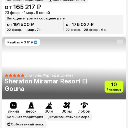
от 165 217 ₽
23 февр. - 1 мар., 6 ночей
Выгодные туры на соседние даты
от 191 500 ₽
от 176 027 ₽
22 февр. - 1 мар., 7 н.
22 февр. - 28 февр., 6 н.
Кешбэк
+ 3 619
Эль Гуна, Хургада, Египет
Sheraton Miramar Resort El
10
Gouna
7 отзывов
линия
песок
30 м
38 км
лобби
Большая территория
Двухкомнатные номера
Собственный пляж