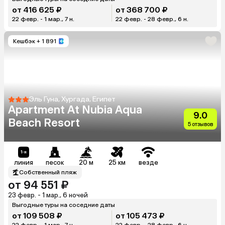
от 416 625 ₽
от 368 700 ₽
22 февр. - 1 мар., 7 н.
22 февр. - 28 февр., 6 н.
Кешбэк
+ 1 891
Эль Гуна, Хургада, Египет
Apartment At Nubia Aqua
9.0
Beach Resort
5 отзывов
линия
песок
20 м
25 км
везде
Собственный пляж
от 94 551 ₽
23 февр. - 1 мар., 6 ночей
Выгодные туры на соседние даты
от 109 508 ₽
от 105 473 ₽
22 февр. - 1 мар., 7 н.
22 февр. - 28 февр., 6 н.