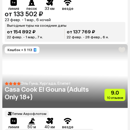
линия
песок
33 км
везде
от 133 502 ₽
23 февр. - 1 мар., 6 ночей
Выгодные туры на соседние даты
от 154 892 ₽
от 137 769 ₽
22 февр. - 1 мар., 7 н.
22 февр. - 28 февр., 6 н.
Кешбэк
+ 5 113
Эль Гуна, Хургада, Египет
Casa Cook El Gouna (Adults
9.0
Only 18+)
10 отзывов
Летим Аэрофлотом
линия
50 м
40 км
везде