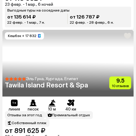
23 февр. - 1 мар., 6 ночей
Выгодные туры на соседние даты
от 135 614 ₽
от 126 787 ₽
22 февр. - 1 мар., 7 н.
22 февр. - 28 февр., 6 н.
Кешбэк
+ 17 832
Эль Гуна, Хургада, Египет
9.5
Tawila Island Resort & Spa
10 отзывов
линия
песок
10 м
40 км
Отзывы за этот год
Премиальный отдых
Собственный пляж
от 891 625 ₽