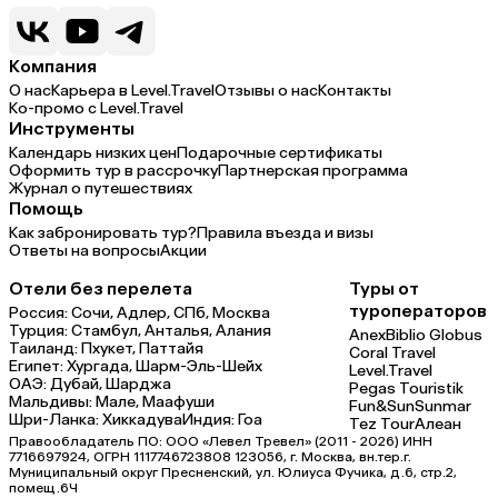
Компания
О нас
Карьера в Level.Travel
Отзывы о нас
Контакты
Ко-промо с Level.Travel
Инструменты
Календарь низких цен
Подарочные сертификаты
Оформить тур в рассрочку
Партнерская программа
Журнал о путешествиях
Помощь
Как забронировать тур?
Правила въезда и визы
Ответы на вопросы
Акции
Отели без перелета
Туры от
туроператоров
Россия:
Сочи,
Адлер,
СПб,
Москва
Турция:
Стамбул,
Анталья,
Алания
Anex
Biblio Globus
Таиланд:
Пхукет,
Паттайя
Coral Travel
Египет:
Хургада,
Шарм-Эль-Шейх
Level.Travel
ОАЭ:
Дубай,
Шарджа
Pegas Touristik
Мальдивы:
Мале,
Маафуши
Fun&Sun
Sunmar
Шри-Ланка:
Хиккадува
Индия:
Гоа
Tez Tour
Алеан
Правообладатель ПО: ООО «Левел Тревел» (2011 - 2026) ИНН
7716697924, ОГРН 1117746723808 123056, г. Москва, вн.тер.г.
Муниципальный округ Пресненский, ул. Юлиуса Фучика, д.6, стр.2,
помещ.6Ч