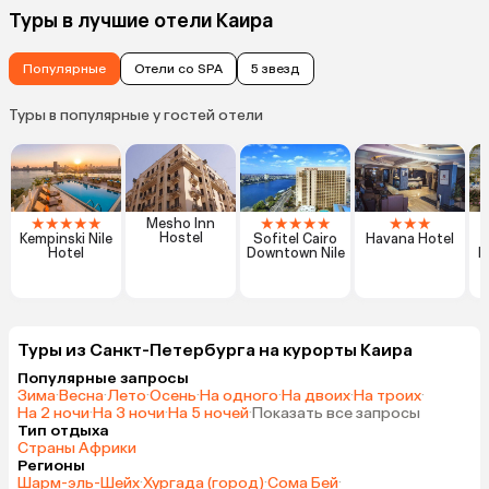
Туры в лучшие отели Каира
Популярные
Отели со SPA
5 звезд
Туры в популярные у гостей отели
★
★
★
★
★
★
★
★
★
★
★
★
★
Mesho Inn
Hostel
Kempinski Nile
Sofitel Cairo
Havana Hotel
Hotel
Downtown Nile
P
Туры из Санкт-Петербурга на курорты Каира
Популярные запросы
Зима
·
Весна
·
Лето
·
Осень
·
На одного
·
На двоих
·
На троих
·
На 2 ночи
·
На 3 ночи
·
На 5 ночей
·
Показать все запросы
Тип отдыха
Страны Африки
Регионы
Шарм-эль-Шейх
·
Хургада (город)
·
Сома Бей
·