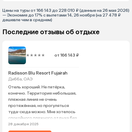
Цены на туры от 166 143 до 228 010 ₽ (данные на 26 мая 2026)
— Экономия до 17% с вылетами 14, 26 ноября (на 27 478 ₽
дешевле чем в среднем)
Последние отзывы об отдыхе
★★★★★
от 166 143 ₽
Radisson Blu Resort Fujairah
Дибба, ОАЭ
Отель хороший. Не пятёрка,
конечно. Территория небольшая,
пляжная линия не очень
протяжённая, но прогуляться
туда-сюда можно. Мне хотелось
спокойного пляжного отдыха без
суеты. Для этого отель подходит,
28 декабря 2025
находится далеко от Дубая. Море