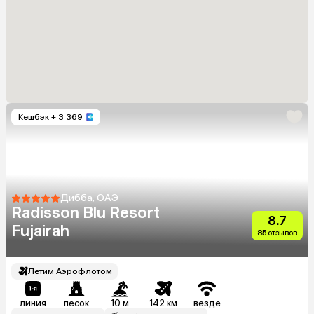
Кешбэк
+ 3 369
Дибба, ОАЭ
Radisson Blu Resort
8.7
Fujairah
85 отзывов
Летим Аэрофлотом
линия
песок
10 м
142 км
везде