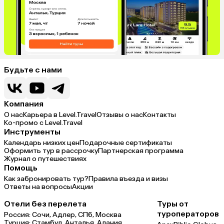
Будьте с нами
Компания
О нас
Карьера в Level.Travel
Отзывы о нас
Контакты
Ко-промо с Level.Travel
Инструменты
Календарь низких цен
Подарочные сертификаты
Оформить тур в рассрочку
Партнерская программа
Журнал о путешествиях
Помощь
Как забронировать тур?
Правила въезда и визы
Ответы на вопросы
Акции
Отели без перелета
Туры от
туроператоров
Россия:
Сочи,
Адлер,
СПб,
Москва
Турция:
Стамбул,
Анталья,
Алания