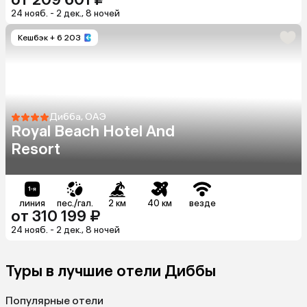
24 нояб. - 2 дек., 8 ночей
Кешбэк
+ 6 203
Дибба, ОАЭ
Royal Beach Hotel And
Resort
линия
пес./гал.
2 км
40 км
везде
от 310 199 ₽
24 нояб. - 2 дек., 8 ночей
Туры в лучшие отели Диббы
Популярные отели