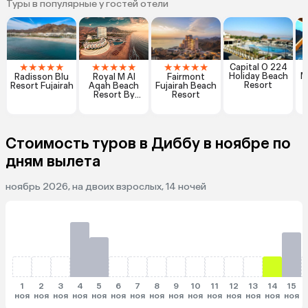
Туры в популярные у гостей отели
★
★
★
★
★
★
★
★
★
★
★
★
★
★
★
Capital O 224
Holiday Beach
M
Radisson Blu
Royal M Al
Fairmont
Resort
Resort Fujairah
Aqah Beach
Fujairah Beach
Resort By
Resort
Gewan
Стоимость туров в Диббу в ноябре по
дням вылета
ноябрь 2026, на двоих взрослых, 14 ночей
1
2
3
4
5
6
7
8
9
10
11
12
13
14
15
ноя
ноя
ноя
ноя
ноя
ноя
ноя
ноя
ноя
ноя
ноя
ноя
ноя
ноя
ноя