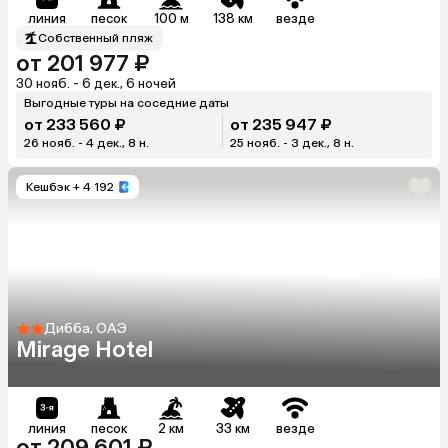
линия
песок
100 м
138 км
везде
Собственный пляж
от 201 977 ₽
30 нояб. - 6 дек., 6 ночей
Выгодные туры на соседние даты
от 233 560 ₽
от 235 947 ₽
26 нояб. - 4 дек., 8 н.
25 нояб. - 3 дек., 8 н.
Кешбэк
+ 4 192
Дибба, ОАЭ
Mirage Hotel
линия
песок
2 км
33 км
везде
от 209 601 ₽