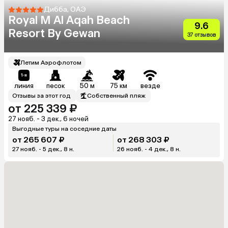
Дибба, ОАЭ
Royal M Al Aqah Beach
9.6
Resort By Gewan
37 отзывов
Летим Аэрофлотом
линия
песок
50 м
75 км
везде
Отзывы за этот год
Собственный пляж
от 225 339 ₽
27 нояб. - 3 дек., 6 ночей
Выгодные туры на соседние даты
от 265 607 ₽
от 268 303 ₽
27 нояб. - 5 дек., 8 н.
26 нояб. - 4 дек., 8 н.