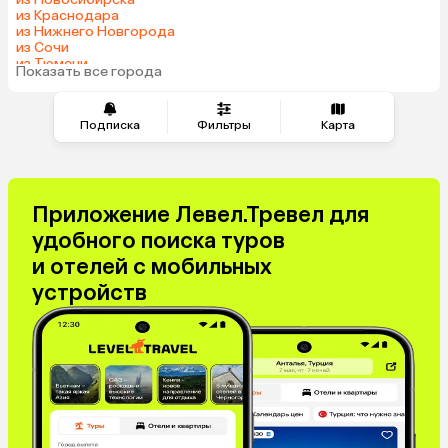
из Краснодара
Сербия
Катар
из Нижнего Новгорода
Кипр
Киргизия
из Сочи
из Тюмени
Иордания
Гонконг
Показать все города
из Челябинска
Саудовская Аравия
Куба
Греция
Таджикистан
Подписка
Фильтры
Карта
Венгрия
Болгария
Приложение Левел.Тревел для
удобного поиска туров
и отелей с мобильных
устройств