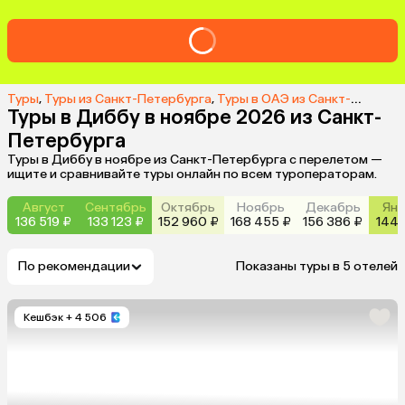
Туры
,
Туры из Санкт-Петербурга
,
Туры в ОАЭ из Санкт-Петербурга
Туры в Диббу в ноябре 2026 из Санкт-
Петербурга
Туры в Диббу в ноябре из Санкт-Петербурга с перелетом —
ищите и сравнивайте туры онлайн по всем туроператорам.
Август
Сентябрь
Октябрь
Ноябрь
Декабрь
Янв
136 519 ₽
133 123 ₽
152 960 ₽
168 455 ₽
156 386 ₽
144 
По рекомендации
Показаны туры в 5 отелей
Кешбэк
+ 4 506