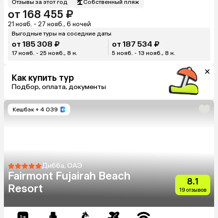
Отзывы за этот год
Собственный пляж
от 168 455 ₽
21 нояб. - 27 нояб., 6 ночей
Выгодные туры на соседние даты
от 185 308 ₽
от 187 534 ₽
17 нояб. - 25 нояб., 8 н.
5 нояб. - 13 нояб., 8 н.
Как купить тур
Подбор, оплата, документы
Кешбэк
+ 4 039
Дибба, ОАЭ
Fairmont Fujairah Beach
8.1
Resort
19 отзывов