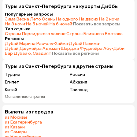
Туры из Санкт-Петербурга на курорты Диббы
Популярные запросы
Зима
·
Весна
·
Лето
·
Осень
·
На одного
·
На двоих
·
На 2 ночи
·
На 3 ночи
·
На 5 ночей
·
На 6 ночей
·
Показать все запросы
Тип отдыха
Страны Персидского залива
·
Страны Ближнего Востока
Регионы
Дубай Марина
·
Рас-аль-Хайма
·
Дубай Пальма
·
Дубай Джумейра
·
Аджман
·
Шарджа
·
Фуджейра
·
Абу-Даби
·
Бар Дубай
·
о. Саадият
·
Показать все регионы
Туры из Санкт-Петербурга в другие страны
Турция
Россия
Египет
Абхазия
Китай
Таиланд
Остальные страны
Вьетнам
ОАЭ
Мальдивы
Тунис
Вылеты из городов
Грузия
Беларусь
из Москвы
Армения
Шри-Ланка
из Екатеринбурга
из Казани
Казахстан
Азербайджан
из Самары
Узбекистан
Индия
из Новосибирска