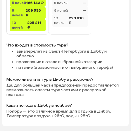
5 ночей
166 143 ₽
5 ночей
—
9
209 536
9 ночей
—
ночей
₽
10
228 010
10
225 211
ночей
₽
ночей
₽
Что входит в стоимость тура?
авиаперелет из Санкт-Петербурга в Диббу и
обратно
проживание в отеле выбранной категории
питание (в зависимости от выбранного тарифа)
Можно ли купить тур в Диббу в рассрочку?
Да, для большей части предложений предоставляется
возможность оплаты тура частями с рассрочкой
платежа.
Какая погода в Диббу в ноябре?
Ноябрь — это отличное время для отдыха в Диббу.
Температура воздуха +26°C, воды +28°C.