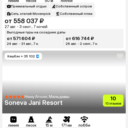
линия
песок
50 м
лобби
Премиальный отдых
Собственный остров
Сеть отелей Movenpick
Собственный пляж
от 558 037 ₽
27 авг. - 3 сент., 7 ночей
Выгодные туры на соседние даты
от 571 604 ₽
от 616 744 ₽
24 авг. - 31 авг., 7 н.
26 авг. - 2 сент., 7 н.
Кешбэк
+ 35 102
Нону Атолл, Мальдивы
10
Soneva Jani Resort
10 отзывов
линия
песок
15 м
171 км
лобби