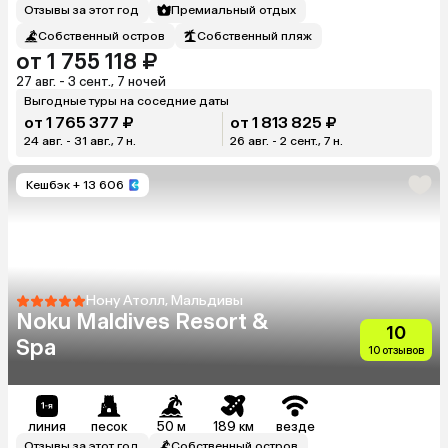
Отзывы за этот год
Премиальный отдых
Собственный остров
Собственный пляж
от 1 755 118 ₽
27 авг. - 3 сент., 7 ночей
Выгодные туры на соседние даты
от 1 765 377 ₽
от 1 813 825 ₽
24 авг. - 31 авг., 7 н.
26 авг. - 2 сент., 7 н.
Кешбэк
+ 13 606
Нону Атолл, Мальдивы
Noku Maldives Resort &
10
Spa
10 отзывов
линия
песок
50 м
189 км
везде
Отзывы за этот год
Собственный остров