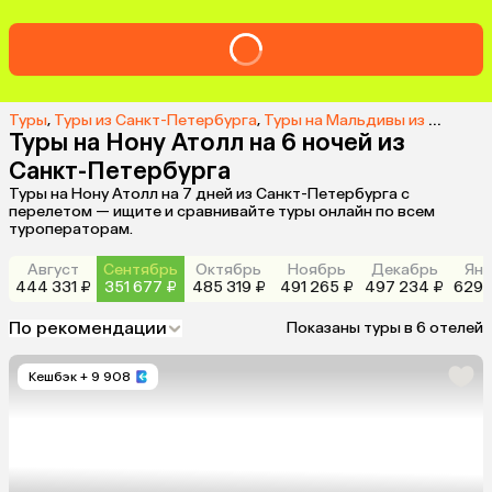
Туры
,
Туры из Санкт-Петербурга
,
Туры на Мальдивы из Санкт-Петербурга
Туры на Нону Атолл на 6 ночей из
Санкт-Петербурга
Туры на Нону Атолл на 7 дней из Санкт-Петербурга с
перелетом — ищите и сравнивайте туры онлайн по всем
туроператорам.
Август
Сентябрь
Октябрь
Ноябрь
Декабрь
Янв
444 331 ₽
351 677 ₽
485 319 ₽
491 265 ₽
497 234 ₽
629 
По рекомендации
Показаны туры в 6 отелей
Кешбэк
+ 9 908