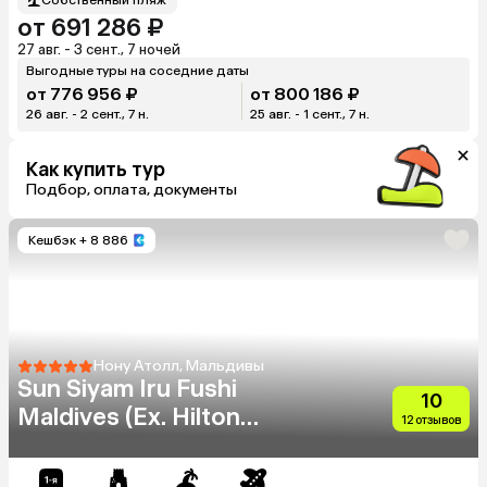
от 691 286 ₽
27 авг. - 3 сент., 7 ночей
Выгодные туры на соседние даты
от 776 956 ₽
от 800 186 ₽
26 авг. - 2 сент., 7 н.
25 авг. - 1 сент., 7 н.
Как купить тур
Подбор, оплата, документы
Кешбэк
+ 8 886
Нону Атолл, Мальдивы
Sun Siyam Iru Fushi
10
Maldives (Ex. Hilton
12 отзывов
Maldives Iru Fushi)