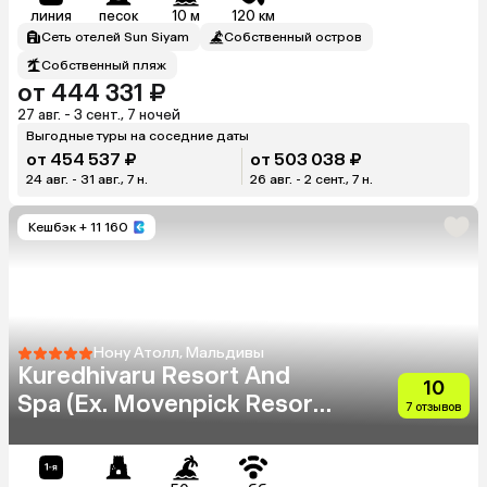
линия
песок
10 м
120 км
Сеть отелей Sun Siyam
Собственный остров
Собственный пляж
от 444 331 ₽
27 авг. - 3 сент., 7 ночей
Выгодные туры на соседние даты
от 454 537 ₽
от 503 038 ₽
24 авг. - 31 авг., 7 н.
26 авг. - 2 сент., 7 н.
Кешбэк
+ 11 160
Нону Атолл, Мальдивы
Kuredhivaru Resort And
10
Spa (Ex. Movenpick Resort
7 отзывов
Kuredhivaru Maldives)