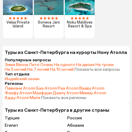
★
★
★
★
★
★
★
★
★
★
★
★
★
★
★
Velaa Private
Soneva Jani
Noku Maldives
Island
Resort
Resort & Spa
Туры из Санкт-Петербурга на курорты Нону Атолла
Популярные запросы
Зима
·
Весна
·
Лето
·
Осень
·
На одного
·
На двоих
·
На троих
·
На 5 ночей
·
На 7 ночей
·
На 10 ночей
·
Показать все запросы
Тип отдыха
Индийский океан
Регионы
Лавиани Атолл
·
Баа Атолл
·
Раа Атолл
·
Вааву Атолл
·
Фаафу Атолл
·
Маафуши
·
Даалу Атолл
·
Мииму Атолл
·
Адду Атолл
·
Мале
·
Показать все регионы
Туры из Санкт-Петербурга в другие страны
Турция
Россия
Египет
Абхазия