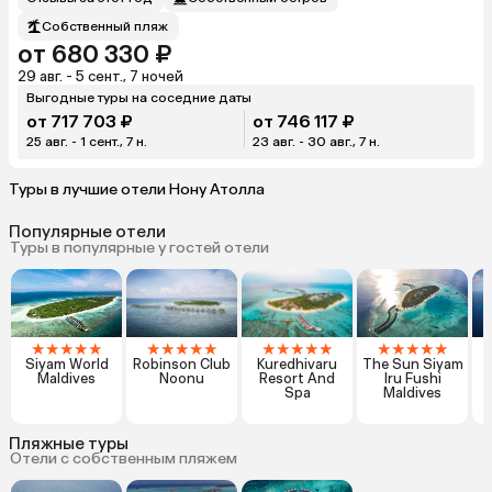
Собственный пляж
от 680 330 ₽
29 авг. - 5 сент., 7 ночей
Выгодные туры на соседние даты
от 717 703 ₽
от 746 117 ₽
25 авг. - 1 сент., 7 н.
23 авг. - 30 авг., 7 н.
Туры в лучшие отели Нону Атолла
Популярные отели
Туры в популярные у гостей отели
★
★
★
★
★
★
★
★
★
★
★
★
★
★
★
★
★
★
★
★
Siyam World
Robinson Club
Kuredhivaru
The Sun Siyam
C
Maldives
Noonu
Resort And
Iru Fushi
Spa
Maldives
Пляжные туры
Отели с собственным пляжем