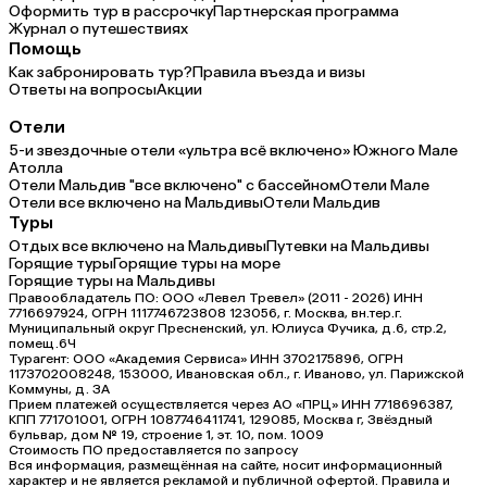
Оформить тур в рассрочку
Партнерская программа
Журнал о путешествиях
Помощь
Как забронировать тур?
Правила въезда и визы
Ответы на вопросы
Акции
Отели
5-и звездочные отели «ультра всё включено» Южного Мале
Атолла
Отели Мальдив "все включено" с бассейном
Отели Мале
Отели все включено на Мальдивы
Отели Мальдив
Туры
Отдых все включено на Мальдивы
Путевки на Мальдивы
Горящие туры
Горящие туры на море
Горящие туры на Мальдивы
Правообладатель ПО: ООО «Левел Тревел» (2011 - 2026) ИНН
7716697924, ОГРН 1117746723808 123056, г. Москва, вн.тер.г.
Муниципальный округ Пресненский, ул. Юлиуса Фучика, д.6, стр.2,
помещ.6Ч
Турагент: ООО «Академия Сервиса» ИНН 3702175896, ОГРН
1173702008248, 153000, Ивановская обл., г. Иваново, ул. Парижской
Коммуны, д. ЗА
Прием платежей осуществляется через АО «ПРЦ» ИНН 7718696387,
КПП 771701001, ОГРН 1087746411741, 129085, Москва г, Звёздный
бульвар, дом № 19, строение 1, эт. 10, пом. 1009
Стоимость ПО предоставляется по запросу
Вся информация, размещённая на сайте, носит информационный
характер и не является рекламой и публичной офертой. Правила и