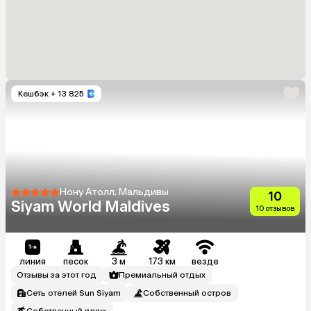
Кешбэк
+ 13 825
Нону Атолл, Мальдивы
10
Siyam World Maldives
10 отзывов
линия
песок
3 м
173 км
везде
Отзывы за этот год
Премиальный отдых
Сеть отелей Sun Siyam
Собственный остров
Собственный пляж