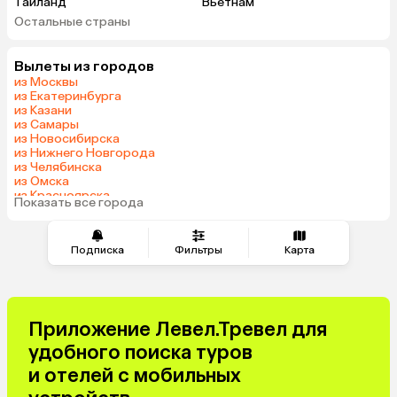
Таиланд
Вьетнам
Остальные страны
ОАЭ
Мальдивы
Шри-Ланка
Индия
Вылеты из городов
Кипр
Гонконг
из Москвы
Саудовская Аравия
Куба
из Екатеринбурга
из Казани
из Самары
из Новосибирска
из Нижнего Новгорода
из Челябинска
из Омска
из Красноярска
Показать все города
из Волгограда
Подписка
Фильтры
Карта
Приложение Левел.Тревел для
удобного поиска туров
и отелей с мобильных