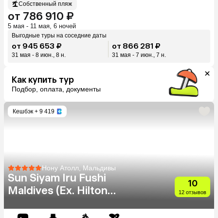
Собственный пляж
от 786 910 ₽
5 мая - 11 мая, 6 ночей
Выгодные туры на соседние даты
от 945 653 ₽
от 866 281 ₽
31 мая - 8 июн., 8 н.
31 мая - 7 июн., 7 н.
Как купить тур
Подбор, оплата, документы
Кешбэк
+ 9 419
Нону Атолл, Мальдивы
Sun Siyam Iru Fushi
10
Maldives (Ex. Hilton
12 отзывов
Maldives Iru Fushi)