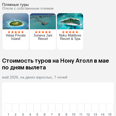
Пляжные туры
Отели с собственным пляжем
★
★
★
★
★
★
★
★
★
★
★
★
★
★
★
Velaa Private
Soneva Jani
Noku Maldives
Island
Resort
Resort & Spa
Стоимость туров на Нону Атолл в мае
по дням вылета
май 2026, на двоих взрослых, 7 ночей
1
2
3
4
5
6
7
8
9
10
11
12
13
14
15