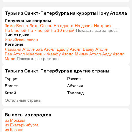
Туры из Санкт-Петербурга на курорты Нону Атолла
Популярные запросы
Зима
·
Весна
·
Лето
·
Осень
·
На одного
·
На двоих
·
На троих
·
На 5 ночей
·
На 7 ночей
·
На 10 ночей
·
Показать все запросы
Тип отдыха
Индийский океан
Регионы
Лавиани Атолл
·
Баа Атолл
·
Даалу Атолл
·
Вааву Атолл
·
Раа Атолл
·
Маафуши
·
Фаафу Атолл
·
Мииму Атолл
·
Адду Атолл
·
Мале
·
Показать все регионы
Туры из Санкт-Петербурга в другие страны
Турция
Россия
Египет
Абхазия
Китай
Таиланд
Вьетнам
ОАЭ
Остальные страны
Мальдивы
Тунис
Грузия
Армения
Вылеты из городов
из Москвы
Беларусь
Казахстан
из Екатеринбурга
Шри-Ланка
Узбекистан
из Казани