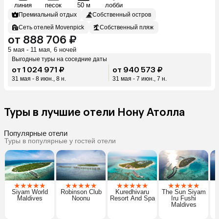
линия
песок
50 м
лобби
Премиальный отдых
Собственный остров
Сеть отелей Movenpick
Собственный пляж
от 888 706 ₽
5 мая - 11 мая, 6 ночей
Выгодные туры на соседние даты
от 1 024 971 ₽
от 940 573 ₽
31 мая - 8 июн., 8 н.
31 мая - 7 июн., 7 н.
Туры в лучшие отели Нону Атолла
Популярные отели
Туры в популярные у гостей отели
★
★
★
★
★
★
★
★
★
★
★
★
★
★
★
★
★
★
★
★
Siyam World
Robinson Club
Kuredhivaru
The Sun Siyam
Maldives
Noonu
Resort And Spa
Iru Fushi
Maldives