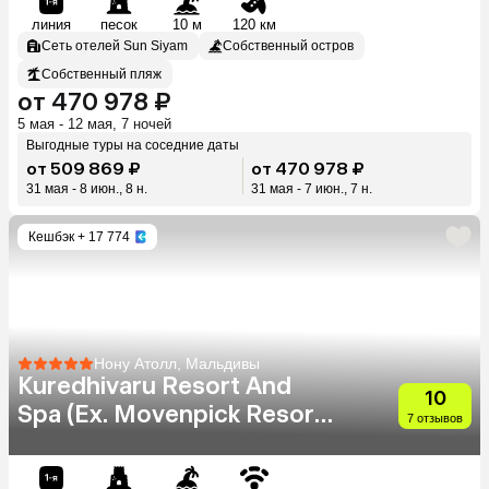
линия
песок
10 м
120 км
Сеть отелей Sun Siyam
Собственный остров
Собственный пляж
от 470 978 ₽
5 мая - 12 мая, 7 ночей
Выгодные туры на соседние даты
от 509 869 ₽
от 470 978 ₽
31 мая - 8 июн., 8 н.
31 мая - 7 июн., 7 н.
Кешбэк
+ 17 774
Нону Атолл, Мальдивы
Kuredhivaru Resort And
10
Spa (Ex. Movenpick Resort
7 отзывов
Kuredhivaru Maldives)