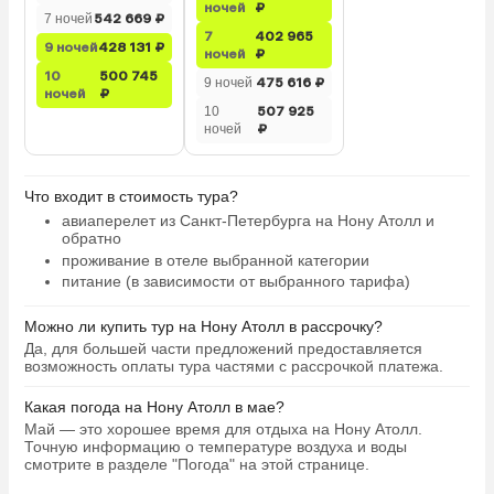
ночей
₽
7 ночей
542 669 ₽
7
402 965
9 ночей
428 131 ₽
ночей
₽
10
500 745
9 ночей
475 616 ₽
ночей
₽
10
507 925
ночей
₽
Что входит в стоимость тура?
авиаперелет из Санкт-Петербурга на Нону Атолл и
обратно
проживание в отеле выбранной категории
питание (в зависимости от выбранного тарифа)
Можно ли купить тур на Нону Атолл в рассрочку?
Да, для большей части предложений предоставляется
возможность оплаты тура частями с рассрочкой платежа.
Какая погода на Нону Атолл в мае?
Май — это хорошее время для отдыха на Нону Атолл.
Точную информацию о температуре воздуха и воды
смотрите в разделе "Погода" на этой странице.