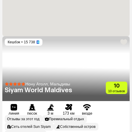
Кешбэк
+ 15 738
Нону Атолл, Мальдивы
10
Siyam World Maldives
10 отзывов
линия
песок
3 м
173 км
везде
Отзывы за этот год
Премиальный отдых
Сеть отелей Sun Siyam
Собственный остров