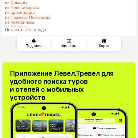
из Самары
Азербайджан
Индия
из Новосибирска
Сербия
Кипр
из Краснодара
из Нижнего Новгорода
Катар
Киргизия
из Челябинска
Иордания
Гонконг
из Тюмени
Показать все города
из Минеральных Вод
Саудовская Аравия
Куба
Греция
Таджикистан
Подписка
Фильтры
Карта
Венгрия
Болгария
Приложение Левел.Тревел для
удобного поиска туров
и отелей с мобильных
устройств