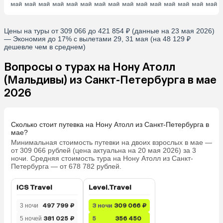
май
май
май
май
май
май
май
май
май
май
май
май
май
май
май
Цены на туры от 309 066 до 421 854 ₽ (данные на 23 мая 2026)
— Экономия до 17% с вылетами 29, 31 мая (на 48 129 ₽
дешевле чем в среднем)
Вопросы о турах на Нону Атолл
(Мальдивы) из Санкт-Петербурга в мае
2026
Сколько стоит путевка на Нону Атолл из Санкт-Петербурга в
мае?
Минимальная стоимость путевки на двоих взрослых в мае —
от 309 066 рублей (цена актуальна на 20 мая 2026) за 3
ночи. Средняя стоимость тура на Нону Атолл из Санкт-
Петербурга — от 678 782 рублей.
ICS Travel
Level.Travel
3 ночи
497 799 ₽
3 ночи
309 066 ₽
5 ночей
381 025 ₽
5
356 450